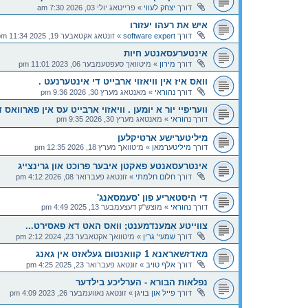
דורך
יצחק לעווי
»
פרייטאג יולי 03, 2026 7:30 am
איש את רעהו יעזורו
דורך
software expert
»
זונטאג אקטאבער 19, 2025 11:34 pm
אינטערעסאנטע חיות
דורך
מירון
»
מיטוואך סעפטעמבער 06, 2023 11:01 pm
וואס איז אין וויאזוי ארבייט די אינטערנעט .
דורך
נהוראי
»
מאנטאג מערץ 30, 2026 9:36 pm
וועריפיי יור א יומען . וויאזוי ארבייט עס אין פארוואס
דורך
נהוראי
»
מאנטאג מערץ 30, 2026 9:35 pm
מיליטערישע ארטיקלען
דורך
מיליטערמאן
»
מיטוואך מערץ 18, 2026 12:35 pm
אינטרעסאנטע פאקטן איבער פרוכט און גרינצייג
דורך
חלום חלמתי
»
זונטאג פעברואר 08, 2026 4:12 pm
די היסטאריע פון 'סעמסאנג'
דורך
נהוראי
»
מוצש"ק דעצעמבער 13, 2025 4:49 pm
צווייטע אַמענדמענט; וואס האט דא פאסירט...
דורך
שמעי' גרין
»
מיטוואך אקטאבער 23, 2024 2:12 pm
מאדזשאראנא 1 קוואנטום געלאזט אין גאנג
דורך
אלף טויב
»
זונטאג פעברואר 23, 2025 4:25 pm
נפלאות הבורא - הערליכע בילדער
דורך
פייל און בויגן
»
זונטאג נאוועמבער 26, 2023 4:09 pm