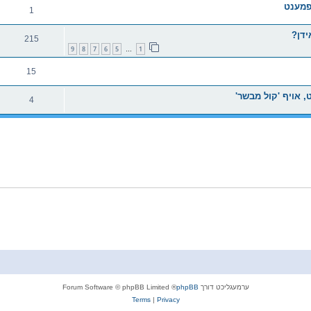
פמענט
1
ידן?
215
9
8
7
6
5
1
…
15
, אויף 'קול מבשר'
4
ערמעגליכט דורך
phpBB
® Forum Software © phpBB Limited
Terms
|
Privacy