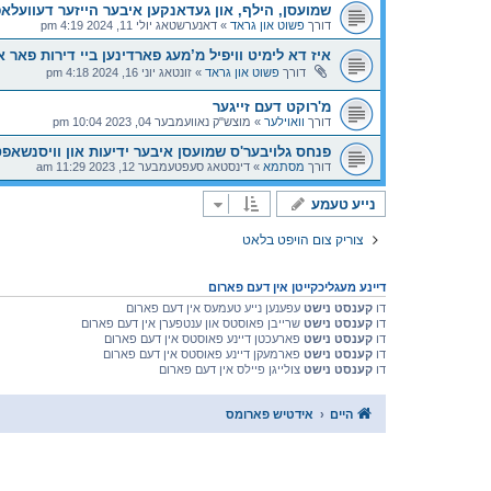
שמועסן, הילף, און געדאנקען איבער הייזער דעוועלא
דורך
פשוט און גראד
»
דאנערשטאג יולי 11, 2024 4:19 pm
איז דא לימיט וויפיל מ’מעג פארדינען ביי דירות פאר א
דורך
פשוט און גראד
»
זונטאג יוני 16, 2024 4:18 pm
מ'רוקט דעם זייגער
דורך
וואוילער
»
מוצש"ק נאוועמבער 04, 2023 10:04 pm
פנחס גלויבער'ס שמועסן איבער ידיעות און וויסנשאפט
דורך
מסתמא
»
דינסטאג סעפטעמבער 12, 2023 11:29 am
נייע טעמע
צוריק צום הויפט בלאט
דיינע מעגליכקייטן אין דעם פארום
דו
קענסט נישט
עפענען נייע טעמעס אין דעם פארום
דו
קענסט נישט
שרייבן פאוסטס און ענטפערן אין דעם פארום
דו
קענסט נישט
פארעכטן דיינע פאוסטס אין דעם פארום
דו
קענסט נישט
פארמעקן דיינע פאוסטס אין דעם פארום
דו
קענסט נישט
צולייגן פיילס אין דעם פארום
היים
אידטיש פארומס