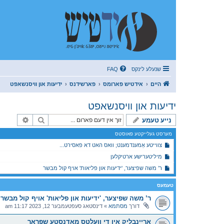
שנעלע לינקס
FAQ
היים
אידטיש פארומס
פארשידנס
ידיעות און וויסנשאפט
ידיעות און וויסנשאפט
זוך
פארגעשר
נייע טעמע
מערסט געלייקטע פאוסטס
צווייטע אַמענדמענט; וואס האט דא פאסירט...
מיליטערישע ארטיקלען
ר’ משה שפיצער, 'ידיעות און פליאות' אויף קול מבשר
טעמעס
ר’ משה שפיצער, 'ידיעות און פליאות' אויף קול מבשר
דורך
מסתמא
»
דינסטאג סעפטעמבער 12, 2023 11:17 am
אריינבליק אין די וועלטס מאדנסטע שפראך