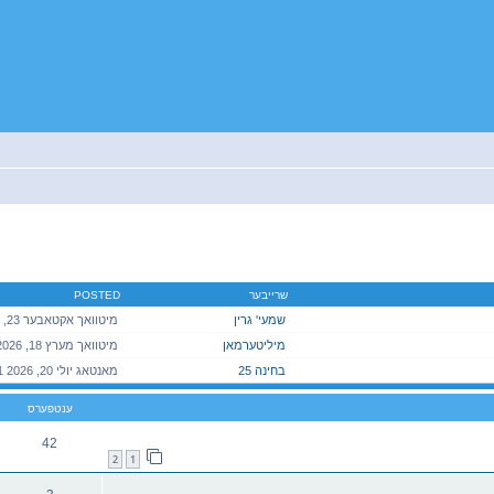
יטענע זוך
שרייבער
POSTED
שמעי' גרין
מיליטערמאן
בחינה 25
ענטפערס
42
2
1