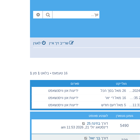
זוך
פארגעשריטענע זוך
שרייב זיך איין
לאגין
16 טעמעס • בלאט
1
פון
1
געלייקט
פארום
מיטוואך אקטאבער 23, 2024 2:12 pm
26 מאל בסך הכל
ידיעות און וויסנשאפט
מיטוואך מערץ 18, 2026 12:35 pm
16 מאל די יאר
ידיעות און וויסנשאפט
מאנטאג יולי 20, 2026 11:31 am
5 מאל דעם חודש
ידיעות און וויסנשאפט
געזען געווארן
לעצטע פאוסט
דורך
בחינה 25
5490
דינסטאג יולי 21, 2026 11:53 am
דורך
בני יואל