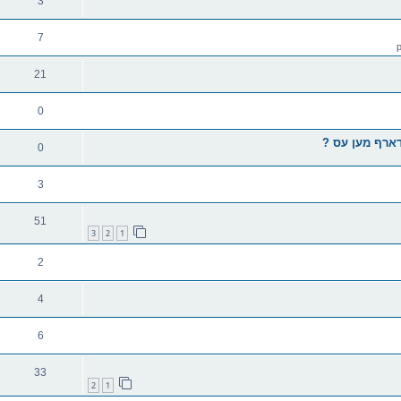
3
7
21
0
 דארף מען עס ?
0
3
51
3
2
1
2
4
6
33
2
1