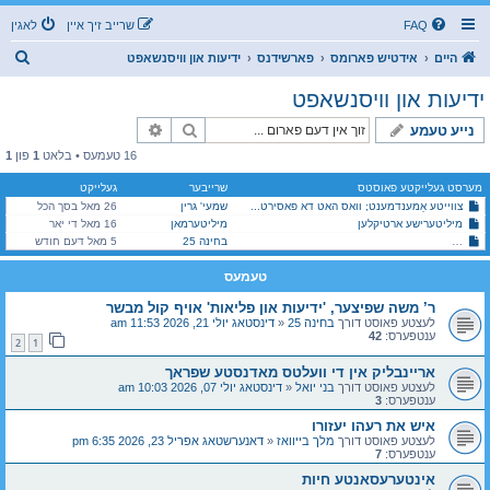
FAQ
שרייב זיך איין
לאגין
ז
היים
אידטיש פארומס
פארשידנס
ידיעות און וויסנשאפט
ו
ידיעות און וויסנשאפט
ך
זוך
פארגעשריטענע זוך
נייע טעמע
16 טעמעס • בלאט
1
פון
1
מערסט געלייקטע פאוסטס
שרייבער
געלייקט
צווייטע אַמענדמענט; וואס האט דא פאסירט...
שמעי' גרין
26 מאל בסך הכל
מיליטערישע ארטיקלען
מיליטערמאן
16 מאל די יאר
ר’ משה שפיצער, 'ידיעות און פליאות' אויף קול מבשר
בחינה 25
5 מאל דעם חודש
טעמעס
ר’ משה שפיצער, 'ידיעות און פליאות' אויף קול מבשר
לעצטע פאוסט דורך
בחינה 25
«
דינסטאג יולי 21, 2026 11:53 am
ענטפערס:
42
2
1
אריינבליק אין די וועלטס מאדנסטע שפראך
לעצטע פאוסט דורך
בני יואל
«
דינסטאג יולי 07, 2026 10:03 am
ענטפערס:
3
איש את רעהו יעזורו
לעצטע פאוסט דורך
מלך בייוואז
«
דאנערשטאג אפריל 23, 2026 6:35 pm
ענטפערס:
7
אינטערעסאנטע חיות