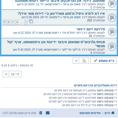
שמועסן, הילף, און געדאנקען איבער הייזער דעוועלאפמענט
לעצטע פאוסט דורך
פשוט און גראד
«
דאנערשטאג יולי 11, 2024 5:10 pm
ענטפערס:
1
איז דא לימיט וויפיל מ’מעג פארדינען ביי דירות פאר אידן?
לעצטע פאוסט דורך
פשוט און גראד
«
דינסטאג יולי 09, 2024 5:35 pm
ענטפערס:
215
9
8
7
6
1
…
מ'רוקט דעם זייגער
לעצטע פאוסט דורך
דער תהלים איד
«
דאנערשטאג מערץ 07, 2024 6:22 pm
ענטפערס:
15
פנחס גלויבער'ס שמועסן איבער ידיעות און וויסנשאפט, אויף 'קול
מבשר'
לעצטע פאוסט דורך
מיילעך פריילעך
«
דאנערשטאג מערץ 07, 2024 5:42 pm
ענטפערס:
4
נייע טעמע
16 טעמעס • בלאט
1
פון
1
גיי צו
דיינע מעגליכקייטן אין דעם פארום
דו
קענסט נישט
עפענען נייע טעמעס אין דעם פארום
דו
קענסט נישט
שרייבן פאוסטס און ענטפערן אין דעם פארום
דו
קענסט נישט
פארעכטן דיינע פאוסטס אין דעם פארום
דו
קענסט נישט
פארמעקן דיינע פאוסטס אין דעם פארום
דו
קענסט נישט
צולייגן פיילס אין דעם פארום
היים
אידטיש פארומס
אלע צייטן זענען
UTC-04:00