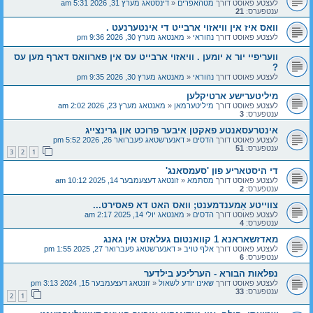
לעצטע פאוסט דורך
מטהאפרים
«
דינסטאג מערץ 31, 2026 5:31 am
ענטפערס:
21
וואס איז אין וויאזוי ארבייט די אינטערנעט .
לעצטע פאוסט דורך
נהוראי
«
מאנטאג מערץ 30, 2026 9:36 pm
וועריפיי יור א יומען . וויאזוי ארבייט עס אין פארוואס דארף מען עס
?
לעצטע פאוסט דורך
נהוראי
«
מאנטאג מערץ 30, 2026 9:35 pm
מיליטערישע ארטיקלען
לעצטע פאוסט דורך
מיליטערמאן
«
מאנטאג מערץ 23, 2026 2:02 am
ענטפערס:
3
אינטרעסאנטע פאקטן איבער פרוכט און גרינצייג
לעצטע פאוסט דורך
הדסים
«
דאנערשטאג פעברואר 26, 2026 5:52 pm
ענטפערס:
51
3
2
1
די היסטאריע פון 'סעמסאנג'
לעצטע פאוסט דורך
מסתמא
«
זונטאג דעצעמבער 14, 2025 10:12 am
ענטפערס:
2
צווייטע אַמענדמענט; וואס האט דא פאסירט...
לעצטע פאוסט דורך
הדסים
«
מאנטאג יולי 14, 2025 2:17 am
ענטפערס:
4
מאדזשאראנא 1 קוואנטום געלאזט אין גאנג
לעצטע פאוסט דורך
אלף טויב
«
דאנערשטאג פעברואר 27, 2025 1:55 pm
ענטפערס:
6
נפלאות הבורא - הערליכע בילדער
לעצטע פאוסט דורך
שאינו יודע לשאול
«
זונטאג דעצעמבער 15, 2024 3:13 pm
ענטפערס:
33
2
1