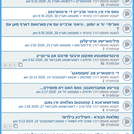
לעצטע פאוסט דורך
מטהאפרים
«
דינסטאג מערץ 31, 2026 5:31 am
ענטפערס:
21
וואס איז אין וויאזוי ארבייט די אינטערנעט .
לעצטע פאוסט דורך
נהוראי
«
מאנטאג מערץ 30, 2026 9:36 pm
וועריפיי יור א יומען . וויאזוי ארבייט עס אין פארוואס דארף מען עס
?
לעצטע פאוסט דורך
נהוראי
«
מאנטאג מערץ 30, 2026 9:35 pm
מיליטערישע ארטיקלען
לעצטע פאוסט דורך
מיליטערמאן
«
מאנטאג מערץ 23, 2026 2:02 am
ענטפערס:
3
אינטרעסאנטע פאקטן איבער פרוכט און גרינצייג
לעצטע פאוסט דורך
הדסים
«
דאנערשטאג פעברואר 26, 2026 5:52 pm
ענטפערס:
51
3
2
1
די היסטאריע פון 'סעמסאנג'
לעצטע פאוסט דורך
מסתמא
«
זונטאג דעצעמבער 14, 2025 10:12 am
ענטפערס:
2
צווייטע אַמענדמענט; וואס האט דא פאסירט...
לעצטע פאוסט דורך
הדסים
«
מאנטאג יולי 14, 2025 2:17 am
ענטפערס:
4
מאדזשאראנא 1 קוואנטום געלאזט אין גאנג
לעצטע פאוסט דורך
אלף טויב
«
דאנערשטאג פעברואר 27, 2025 1:55 pm
ענטפערס:
6
נפלאות הבורא - הערליכע בילדער
לעצטע פאוסט דורך
שאינו יודע לשאול
«
זונטאג דעצעמבער 15, 2024 3:13 pm
ענטפערס:
33
2
1