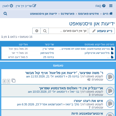
FAQ
שרייב זיך איין
לאגין
ז
היים
אידטיש פארומס
פארשידנס
ידיעות און וויסנשאפט
ו
ידיעות און וויסנשאפט
ך
זוך
פארגעשריטענע זוך
נייע טעמע
16 טעמעס • בלאט
1
פון
1
מערסט געלייקטע פאוסטס
שרייבער
געלייקט
צווייטע אַמענדמענט; וואס האט דא פאסירט...
שמעי' גרין
26 מאל בסך הכל
מיליטערישע ארטיקלען
מיליטערמאן
16 מאל די יאר
ר’ משה שפיצער, 'ידיעות און פליאות' אויף קול מבשר
בחינה 25
5 מאל דעם חודש
טעמעס
ר’ משה שפיצער, 'ידיעות און פליאות' אויף קול מבשר
לעצטע פאוסט דורך
בחינה 25
«
דינסטאג יולי 21, 2026 11:53 am
ענטפערס:
42
2
1
אריינבליק אין די וועלטס מאדנסטע שפראך
לעצטע פאוסט דורך
בני יואל
«
דינסטאג יולי 07, 2026 10:03 am
ענטפערס:
3
איש את רעהו יעזורו
לעצטע פאוסט דורך
מלך בייוואז
«
דאנערשטאג אפריל 23, 2026 6:35 pm
ענטפערס:
7
אינטערעסאנטע חיות