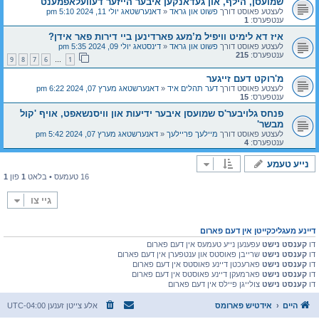
שמועסן, הילף, און געדאנקען איבער הייזער דעוועלאפמענט
לעצטע פאוסט דורך
פשוט און גראד
«
דאנערשטאג יולי 11, 2024 5:10 pm
ענטפערס:
1
איז דא לימיט וויפיל מ’מעג פארדינען ביי דירות פאר אידן?
לעצטע פאוסט דורך
פשוט און גראד
«
דינסטאג יולי 09, 2024 5:35 pm
ענטפערס:
215
9
8
7
6
1
…
מ'רוקט דעם זייגער
לעצטע פאוסט דורך
דער תהלים איד
«
דאנערשטאג מערץ 07, 2024 6:22 pm
ענטפערס:
15
פנחס גלויבער'ס שמועסן איבער ידיעות און וויסנשאפט, אויף 'קול
מבשר'
לעצטע פאוסט דורך
מיילעך פריילעך
«
דאנערשטאג מערץ 07, 2024 5:42 pm
ענטפערס:
4
נייע טעמע
16 טעמעס • בלאט
1
פון
1
גיי צו
דיינע מעגליכקייטן אין דעם פארום
דו
קענסט נישט
עפענען נייע טעמעס אין דעם פארום
דו
קענסט נישט
שרייבן פאוסטס און ענטפערן אין דעם פארום
דו
קענסט נישט
פארעכטן דיינע פאוסטס אין דעם פארום
דו
קענסט נישט
פארמעקן דיינע פאוסטס אין דעם פארום
דו
קענסט נישט
צולייגן פיילס אין דעם פארום
היים
אידטיש פארומס
אלע צייטן זענען
UTC-04:00