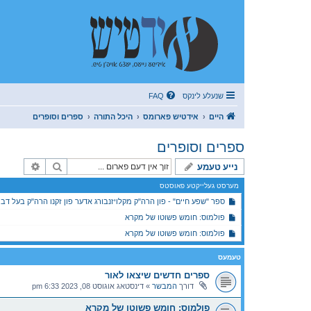
שנעלע לינקס
FAQ
היים
אידטיש פארומס
היכל התורה
ספרים וסופרים
ספרים וסופרים
זוך
פארגעשר
נייע טעמע
מערסט געלייקטע פאוסטס
ספר "שפע חיים" - פון הרה"ק מקלויזנבורג אדער פון זקנו הרה"ק בעל דבר
פולמוס: חומש פשוטו של מקרא
פולמוס: חומש פשוטו של מקרא
טעמעס
ספרים חדשים שיצאו לאור
דורך
המבשר
»
דינסטאג אוגוסט 08, 2023 6:33 pm
פולמוס: חומש פשוטו של מקרא