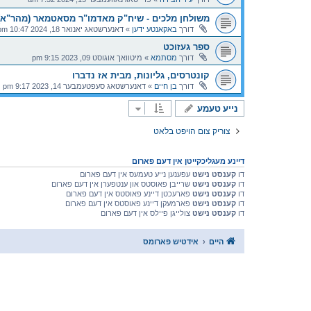
משולחן מלכים - שיח"ק מאדמו"ר מסאטמאר (מהר"א)
דורך
באקאנטע ידען
»
דאנערשטאג יאנואר 18, 2024 10:47 pm
ספר געזוכט
דורך
מסתמא
»
מיטוואך אוגוסט 09, 2023 9:15 pm
קונטרסים, גליונות, מבית אז נדברו
דורך
בן חיים
»
דאנערשטאג סעפטעמבער 14, 2023 9:17 pm
נייע טעמע
צוריק צום הויפט בלאט
דיינע מעגליכקייטן אין דעם פארום
דו
קענסט נישט
עפענען נייע טעמעס אין דעם פארום
דו
קענסט נישט
שרייבן פאוסטס און ענטפערן אין דעם פארום
דו
קענסט נישט
פארעכטן דיינע פאוסטס אין דעם פארום
דו
קענסט נישט
פארמעקן דיינע פאוסטס אין דעם פארום
דו
קענסט נישט
צולייגן פיילס אין דעם פארום
היים
אידטיש פארומס