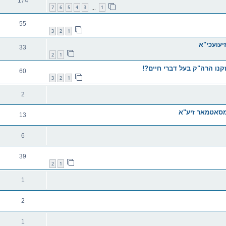
174
7
6
5
4
3
1
…
55
3
2
1
עועכי"א
33
2
1
זקנו הרה"ק בעל דברי חיים?!
60
3
2
1
2
 מסאטמאר זיע"א
13
6
39
2
1
1
2
1