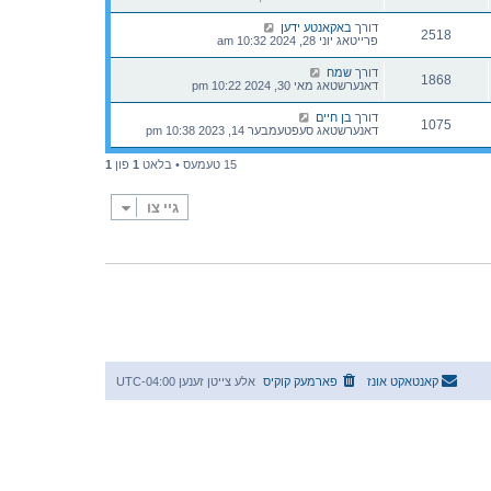
דורך
באקאנטע ידען
2518
פרייטאג יוני 28, 2024 10:32 am
דורך
שמח
1868
דאנערשטאג מאי 30, 2024 10:22 pm
דורך
בן חיים
1075
דאנערשטאג סעפטעמבער 14, 2023 10:38 pm
15 טעמעס • בלאט
1
פון
1
גיי צו
קאנטאקט אונז
פארמעק קוקיס
אלע צייטן זענען
UTC-04:00