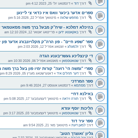
דורך
דוד
»
דינסטאג יולי 25, 2023 4:12 pm
ספרים אדער ביכער וואס איז כדאי צי ליינען
דורך
מחפש שלווה
»
מיטוואך אפריל 22, 2026 5:16 pm
בהיכלא דמלכא - שיח"ק מבעל ברך משה מסאטמאר זי
דורך
באקאנטע ידען
»
פרייטאג יאנואר 12, 2024 12:10 am
ספר "שפע חיים" - פון הרה"ק מקלויזנבורג אדער פון 
דורך
זלמעלע
»
זונטאג אפריל 12, 2026 2:03 pm
די קינצליכע געשריבענע הגדה
דורך
שטאטסמאן
»
מאנטאג אפריל 06, 2026 10:30 am
ספרי "ומשה הי' רועה" קורות ימיו פון בעל ברך משה
דורך
דער תהלים איד
»
דאנערשטאג מערץ 05, 2026 8:29 pm
ספר המרדכי
דורך
מסתמא
»
דינסטאג אוגוסט 27, 2024 9:46 pm
באילנא דחיי
דורך
תורה ויראה
»
מיטוואך דעצעמבער 17, 2025 5:08 pm
הליכות יוסף עזרא
דורך
שטאטסמאן
»
מיטוואך דעצעמבער 03, 2025 3:17 pm
ספר עיר דוד
דורך
למען דעת
»
מיטוואך מאי 21, 2025 9:54 am
גליון 'ואוצרך הטוב'
דורך
עיר הבירה
»
פרייטאג נאוועמבער 15, 2024 7:32 am