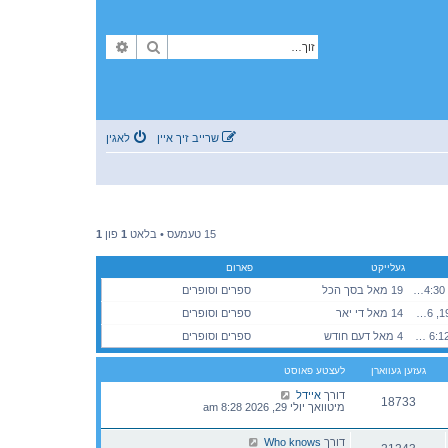
זוך
פארגעשריטענע זוך
שרייב זיך איין
לאגין
15 טעמעס • בלאט
1
פון
1
געלייקט
פארום
זונטאג אפריל 12, 2026 4:30 pm
19 מאל בסך הכל
ספרים וסופרים
דאנערשטאג פעברואר 19, 2026 12:21 am
14 מאל די יאר
ספרים וסופרים
דינסטאג יולי 21, 2026 6:12 pm
4 מאל דעם חודש
ספרים וסופרים
געזען געווארן
לעצטע פאוסט
דורך
איידל
18733
מיטוואך יולי 29, 2026 8:28 am
דורך
Who knows