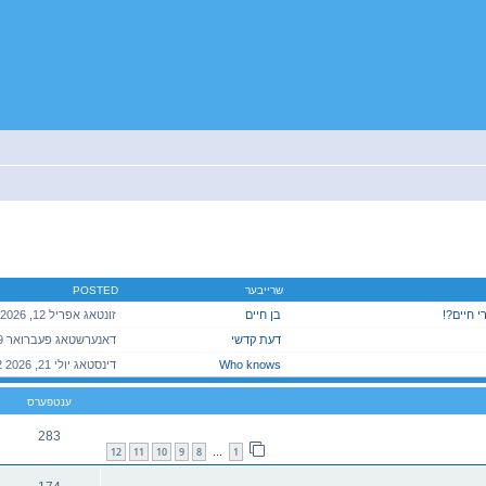
יטענע זוך
שרייבער
POSTED
י חיים?!
בן חיים
דעת קדשי
Who knows
ענטפערס
283
12
11
10
9
8
1
…