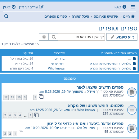
FAQ
שרייב זיך איין
לאגין
ז
היים
אידטיש פארומס
היכל התורה
ספרים וסופרים
ו
ספרים וסופרים
ך
זוך
פארגעשריטענע זוך
נייע טעמע
15 טעמעס • בלאט
1
פון
1
מערסט געלייקטע פאוסטס
שרייבער
געלייקט
בן חיים
19 מאל בסך הכל
ספר "שפע חיים" - פון הרה"ק מקלויזנבורג אדער פון זקנו הרה"ק בעל דברי חיים?!
פולמוס: חומש פשוטו של מקרא
דעת קדשי
14 מאל די יאר
פולמוס: חומש פשוטו של מקרא
Who knows
4 מאל דעם חודש
טעמעס
ספרים חדשים שיצאו לאור
לעצטע פאוסט דורך
איידל
«
מיטוואך יולי 29, 2026 8:28 am
ענטפערס:
283
12
11
10
9
1
…
פולמוס: חומש פשוטו של מקרא
לעצטע פאוסט דורך
Who knows
«
זונטאג יולי 26, 2026 12:25 am
ענטפערס:
174
7
6
5
4
1
…
ספרים אדער ביכער וואס איז כדאי צי ליינען
לעצטע פאוסט דורך
עומד על תלת
«
פרייטאג יולי 10, 2026 10:29 am
ענטפערס:
55
3
2
1