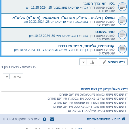
גליון 'ואוצרך הטוב'
לעצטע פאוסט דורך
גמח
«
פרייטאג נאוועמבער 15, 2024 11:25 am
ענטפערס:
1
משולחן מלכים - שיח"ק מאדמו"ר מסאטמאר (מהר"א) שליט"א
לעצטע פאוסט דורך
באקאנטע ידען
«
פרייטאג יוני 28, 2024 10:32 am
ענטפערס:
12
ספר געזוכט
לעצטע פאוסט דורך
שמח
«
דאנערשטאג מאי 30, 2024 10:22 pm
ענטפערס:
16
קונטרסים, גליונות, מבית אז נדברו
לעצטע פאוסט דורך
בן חיים
«
דאנערשטאג סעפטעמבער 14, 2023 10:38 pm
ענטפערס:
3
נייע טעמע
15 טעמעס • בלאט
1
פון
1
גיי צו
דיינע מעגליכקייטן אין דעם פארום
דו
קענסט נישט
עפענען נייע טעמעס אין דעם פארום
דו
קענסט נישט
שרייבן פאוסטס און ענטפערן אין דעם פארום
דו
קענסט נישט
פארעכטן דיינע פאוסטס אין דעם פארום
דו
קענסט נישט
פארמעקן דיינע פאוסטס אין דעם פארום
דו
קענסט נישט
צולייגן פיילס אין דעם פארום
היים
אידטיש פארומס
אלע צייטן זענען
UTC-04:00