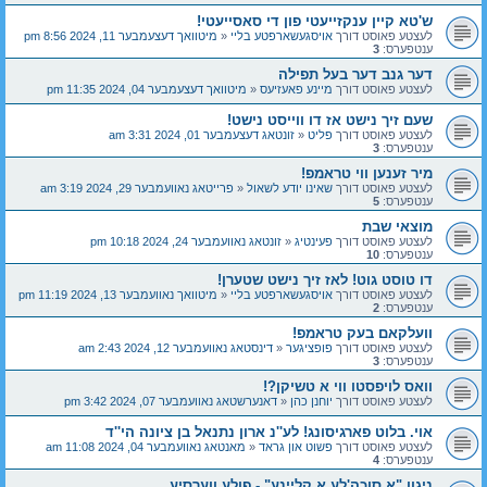
ש'טא קיין ענקזייעטי פון די סאסייעטי!
לעצטע פאוסט דורך
אויסגעשארפטע בליי
«
מיטוואך דעצעמבער 11, 2024 8:56 pm
ענטפערס:
3
דער גנב דער בעל תפילה
לעצטע פאוסט דורך
מיינע פאעזיעס
«
מיטוואך דעצעמבער 04, 2024 11:35 pm
שעם זיך נישט אז דו ווייסט נישט!
לעצטע פאוסט דורך
פליט
«
זונטאג דעצעמבער 01, 2024 3:31 am
ענטפערס:
3
מיר זענען ווי טראמפ!
לעצטע פאוסט דורך
שאינו יודע לשאול
«
פרייטאג נאוועמבער 29, 2024 3:19 am
ענטפערס:
5
מוצאי שבת
לעצטע פאוסט דורך
פעינטיג
«
זונטאג נאוועמבער 24, 2024 10:18 pm
ענטפערס:
10
דו טוסט גוט! לאז זיך נישט שטערן!
לעצטע פאוסט דורך
אויסגעשארפטע בליי
«
מיטוואך נאוועמבער 13, 2024 11:19 pm
ענטפערס:
2
וועלקאם בעק טראמפ!
לעצטע פאוסט דורך
פופציגער
«
דינסטאג נאוועמבער 12, 2024 2:43 am
ענטפערס:
3
וואס לויפסטו ווי א טשיקן?!
לעצטע פאוסט דורך
יוחנן כהן
«
דאנערשטאג נאוועמבער 07, 2024 3:42 pm
אוי. בלוט פארגיסונג! לע''נ ארון נתנאל בן ציונה הי''ד
לעצטע פאוסט דורך
פשוט און גראד
«
מאנטאג נאוועמבער 04, 2024 11:08 am
ענטפערס:
4
ניגון "א סוכה'לע א קליינע" - פולע ווערסיע