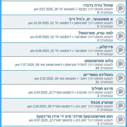
שהכל נהיה בדברו
לעצטע פאוסט דורך
בקיצור
«
מאנטאג יולי 28, 2025 3:07 pm
ענטפערס:
9
א משוגענער, יא, כ'וויל זיין!
לעצטע פאוסט דורך
פארנומען
«
דינסטאג יולי 01, 2025 10:29 pm
ענטפערס:
5
למה נגרע, פארוואס?
לעצטע פאוסט דורך
פופציגער
«
דינסטאג יולי 01, 2025 9:08 pm
ענטפערס:
2
פירקלען...
לעצטע פאוסט דורך
פופציגער
«
דינסטאג יולי 01, 2025 9:08 pm
ענטפערס:
5
בלוט פארשוועמט
לעצטע פאוסט דורך
להגדיל הטראסק
«
דאנערשטאג מאי 08, 2025 7:37 pm
ענטפערס:
24
געטליכע געשרייען
לעצטע פאוסט דורך
ראובי
«
מאנטאג מאי 05, 2025 3:32 pm
ענטפערס:
11
מיינע תפילין!
לעצטע פאוסט דורך
פעינטיג
«
דינסטאג אפריל 22, 2025 2:24 pm
ענטפערס:
3
שווערע מכות!
לעצטע פאוסט דורך
יוחנן כהן
«
דינסטאג אפריל 08, 2025 2:28 pm
ענטפערס:
7
המן פארשטונקען! מרדכי מיט די אידן טרינקען!
לעצטע פאוסט דורך
יוחנן כהן
«
מיטוואך מערץ 12, 2025 4:07 am
ענטפערס:
3