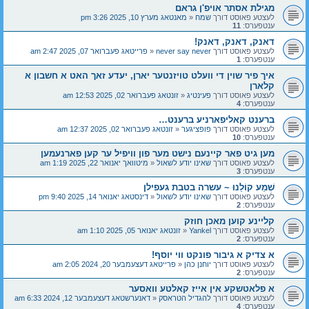
מגילת אסתר אויפ'ן גראם
לעצטע פאוסט דורך
שמח
«
מאנטאג מערץ 10, 2025 3:26 pm
ענטפערס:
11
דאנק, דאנק, דאנק!
לעצטע פאוסט דורך
never say never
«
פרייטאג פעברואר 07, 2025 2:47 am
ענטפערס:
1
איך פיר שוין די וועלט טויזנטער יארן, ‏יעדע זאך האט א חשבון א
קלארן
לעצטע פאוסט דורך
פעינטיג
«
זונטאג פעברואר 02, 2025 12:53 am
ענטפערס:
4
ברענט קאליפארניע ברענט…
לעצטע פאוסט דורך
פופציגער
«
זונטאג פעברואר 02, 2025 12:37 am
ענטפערס:
10
מען גיט פאר קיינעם נישט מער פון וויפיל ער קען פארנעמען
לעצטע פאוסט דורך
שאינו יודע לשאול
«
מיטוואך יאנואר 22, 2025 1:19 am
ענטפערס:
3
שְׁמַע קוֹלֵנוּ ~ עשרה בטבת געפילן
לעצטע פאוסט דורך
שאינו יודע לשאול
«
דינסטאג יאנואר 14, 2025 9:40 pm
ענטפערס:
2
קליינע קוען מאכן חוזק
לעצטע פאוסט דורך
Yankel
«
זונטאג יאנואר 05, 2025 1:10 am
ענטפערס:
2
א צדיק א גיבור פונקט ווי יוסף!
לעצטע פאוסט דורך
יוחנן כהן
«
פרייטאג דעצעמבער 20, 2024 2:05 am
ענטפערס:
2
א פלאטשקע אין אייז קאלטע וואסער
לעצטע פאוסט דורך
להגדיל הטראסק
«
דאנערשטאג דעצעמבער 12, 2024 6:33 am
ענטפערס:
4