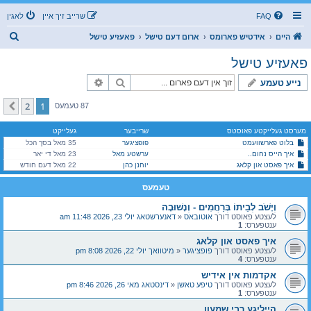
FAQ
שרייב זיך איין
לאגין
ז
היים
אידטיש פארומס
ארום דעם טישל
פאעזיע טישל
ו
פאעזיע טישל
ך
זוך
פארגעשריטענע זוך
נייע טעמע
2
1
קומענדיגע
87 טעמעס
מערסט געלייקטע פאוסטס
שרייבער
געלייקט
בלוט פארשוועמט
פופציגער
35 מאל בסך הכל
איך הייס נחום..
ערשטע מאל
23 מאל די יאר
איך פאסט און קלאג
יוחנן כהן
22 מאל דעם חודש
טעמעס
וְיָשֹׁב לְבֵיתוֹ בְּרַחֲמִים - וְנָשׁוּבָה
לעצטע פאוסט דורך
אוטובאס
«
דאנערשטאג יולי 23, 2026 11:48 am
ענטפערס:
1
איך פאסט און קלאג
לעצטע פאוסט דורך
פופציגער
«
מיטוואך יולי 22, 2026 8:08 pm
ענטפערס:
4
אקדמות אין אידיש
לעצטע פאוסט דורך
טיפע טאשן
«
דינסטאג מאי 26, 2026 8:46 pm
ענטפערס:
1
הייליגע רבי שמעון...