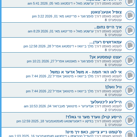
לעצטע פאוסט דורך
ערשטע מאל
«
דינסטאג מאי 05, 2026 5:41 am
צופיל אטענ'טאטן
לעצטע פאוסט דורך
פופציגער
«
פרייטאג מאי 01, 2026 3:22 pm
ענטפערס:
8
איך הייס נחום..
לעצטע פאוסט דורך
ערשטע מאל
«
פרייטאג מאי 01, 2026 8:29 am
ענטפערס:
5
עמאדזשיס רעדן…
לעצטע פאוסט דורך
מלך בייוואז
«
דינסטאג אפריל 28, 2026 12:58 pm
ענטפערס:
8
יעצט קומסטע אן?
לעצטע פאוסט דורך
פופציגער
«
מאנטאג אפריל 27, 2026 10:21 pm
ענטפערס:
6
אי לאו האי חומה - א משל אדער א נמשל
לעצטע פאוסט דורך
מלך בייוואז
«
מיטוואך אפריל 22, 2026 7:44 pm
ענטפערס:
2
וויל וועלן!
לעצטע פאוסט דורך
מלך בייוואז
«
מיטוואך אפריל 22, 2026 7:44 pm
ענטפערס:
4
הייליגע ליכטעלעך
לעצטע פאוסט דורך
אנדערער
«
מיטוואך פעברואר 04, 2026 10:53 am
ענטפערס:
2
הייסע קוילן ווערד מער ווי גאלד!
לעצטע פאוסט דורך
בודקע
«
דאנערשטאג סעפטעמבער 18, 2025 12:59 pm
ענטפערס:
1
ס'קומט נייע צייטן, כאפ זיך מיט!
לעצטע פאוסט דורך
להגדיל הטראסק
«
דינסטאג סעפטעמבער 16, 2025 1:03 pm