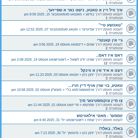
ענטפערס:
1
איך וויל זיין א טאטע, נישט נאר א שפייזער.
לעצטע פאוסט דורך
בודקע
«
מאנטאג סעפטעמבער 15, 2025 8:58 pm
ענטפערס:
1
"טאהשע טיי"
לעצטע פאוסט דורך
אנדערער
«
זונטאג סעפטעמבער 07, 2025 12:52 pm
ענטפערס:
1
גיי אין קאנטרי
לעצטע פאוסט דורך
שוהם
«
דינסטאג אוגוסט 19, 2025 3:56 am
ענטפערס:
2
דאס איז דאס..
לעצטע פאוסט דורך
שאינו יודע לשאול
«
דאנערשטאג אוגוסט 14, 2025 2:08 pm
ענטפערס:
12
זיצט א איד אין א ווינקל
לעצטע פאוסט דורך
יוחנן כהן
«
זונטאג אוגוסט 03, 2025 11:23 pm
ענטפערס:
3
טאטע, בוי שוין אויף דיין הויז…
לעצטע פאוסט דורך
אויסגעשארפטע בליי
«
מוצש"ק אוגוסט 02, 2025 10:58 pm
ענטפערס:
3
צו מיין צוקומפטיגער מיך
לעצטע פאוסט דורך
מסתמא
«
פרייטאג אוגוסט 01, 2025 11:44 am
ענטפערס:
2
זוממער - מאטי אילאוויטש
לעצטע פאוסט דורך
שמח
«
דאנערשטאג יולי 31, 2025 6:40 pm
באלד, באלד!
לעצטע פאוסט דורך
יוחנן כהן
«
מיטוואך יולי 30, 2025 7:13 am
ענטפערס:
7