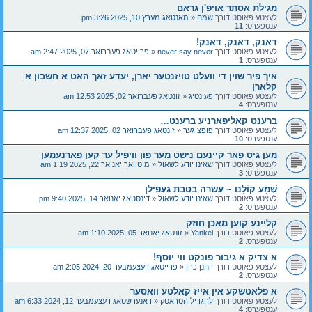
מגילת אסתר אויפ'ן גראם
לעצטע פאוסט דורך
שמח
«
מאנטאג מערץ 10, 2025 3:26 pm
ענטפערס:
11
דאנק, דאנק, דאנק!
לעצטע פאוסט דורך
never say never
«
פרייטאג פעברואר 07, 2025 2:47 am
ענטפערס:
1
איך פיר שוין די וועלט טויזנטער יארן, ‏יעדע זאך האט א חשבון א
קלארן
לעצטע פאוסט דורך
פעינטיג
«
זונטאג פעברואר 02, 2025 12:53 am
ענטפערס:
4
ברענט קאליפארניע ברענט…
לעצטע פאוסט דורך
פופציגער
«
זונטאג פעברואר 02, 2025 12:37 am
ענטפערס:
10
מען גיט פאר קיינעם נישט מער פון וויפיל ער קען פארנעמען
לעצטע פאוסט דורך
שאינו יודע לשאול
«
מיטוואך יאנואר 22, 2025 1:19 am
ענטפערס:
3
שְׁמַע קוֹלֵנוּ ~ עשרה בטבת געפילן
לעצטע פאוסט דורך
שאינו יודע לשאול
«
דינסטאג יאנואר 14, 2025 9:40 pm
ענטפערס:
2
קליינע קוען מאכן חוזק
לעצטע פאוסט דורך
Yankel
«
זונטאג יאנואר 05, 2025 1:10 am
ענטפערס:
2
א צדיק א גיבור פונקט ווי יוסף!
לעצטע פאוסט דורך
יוחנן כהן
«
פרייטאג דעצעמבער 20, 2024 2:05 am
ענטפערס:
2
א פלאטשקע אין אייז קאלטע וואסער
לעצטע פאוסט דורך
להגדיל הטראסק
«
דאנערשטאג דעצעמבער 12, 2024 6:33 am
ענטפערס:
4