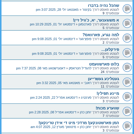
שהכל נהיה בדברו
לעצטע פאוסט דורך
בקיצור
«
מאנטאג יולי 28, 2025 3:07 pm
ענטפערס:
9
א משוגענער, יא, כ'וויל זיין!
לעצטע פאוסט דורך
פארנומען
«
דינסטאג יולי 01, 2025 10:29 pm
ענטפערס:
5
למה נגרע, פארוואס?
לעצטע פאוסט דורך
פופציגער
«
דינסטאג יולי 01, 2025 9:08 pm
ענטפערס:
2
פירקלען...
לעצטע פאוסט דורך
פופציגער
«
דינסטאג יולי 01, 2025 9:08 pm
ענטפערס:
5
בלוט פארשוועמט
לעצטע פאוסט דורך
להגדיל הטראסק
«
דאנערשטאג מאי 08, 2025 7:37 pm
ענטפערס:
24
געטליכע געשרייען
לעצטע פאוסט דורך
ראובי
«
מאנטאג מאי 05, 2025 3:32 pm
ענטפערס:
11
מיינע תפילין!
לעצטע פאוסט דורך
פעינטיג
«
דינסטאג אפריל 22, 2025 2:24 pm
ענטפערס:
3
שווערע מכות!
לעצטע פאוסט דורך
יוחנן כהן
«
דינסטאג אפריל 08, 2025 2:28 pm
ענטפערס:
7
המן פארשטונקען! מרדכי מיט די אידן טרינקען!
לעצטע פאוסט דורך
יוחנן כהן
«
מיטוואך מערץ 12, 2025 4:07 am
ענטפערס:
3