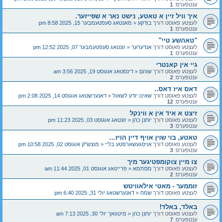
ענטפערס:
1
איך וויל זיין א טאטע, נישט נאר א שפייזער.
לעצטע פאוסט דורך
בודקע
«
מאנטאג סעפטעמבער 15, 2025 8:58 pm
ענטפערס:
1
"טאהשע טיי"
לעצטע פאוסט דורך
אנדערער
«
זונטאג סעפטעמבער 07, 2025 12:52 pm
ענטפערס:
1
גיי אין קאנטרי
לעצטע פאוסט דורך
שוהם
«
דינסטאג אוגוסט 19, 2025 3:56 am
ענטפערס:
2
דאס איז דאס..
לעצטע פאוסט דורך
שאינו יודע לשאול
«
דאנערשטאג אוגוסט 14, 2025 2:08 pm
ענטפערס:
12
זיצט א איד אין א ווינקל
לעצטע פאוסט דורך
יוחנן כהן
«
זונטאג אוגוסט 03, 2025 11:23 pm
ענטפערס:
3
טאטע, בוי שוין אויף דיין הויז…
לעצטע פאוסט דורך
אויסגעשארפטע בליי
«
מוצש"ק אוגוסט 02, 2025 10:58 pm
ענטפערס:
3
צו מיין צוקומפטיגער מיך
לעצטע פאוסט דורך
מסתמא
«
פרייטאג אוגוסט 01, 2025 11:44 am
ענטפערס:
2
זוממער - מאטי אילאוויטש
לעצטע פאוסט דורך
שמח
«
דאנערשטאג יולי 31, 2025 6:40 pm
באלד, באלד!
לעצטע פאוסט דורך
יוחנן כהן
«
מיטוואך יולי 30, 2025 7:13 am
ענטפערס:
7