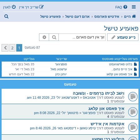
FAQ
שרייב זיך איין
לאגין
ז
היים
אידטיש פארומס
ארום דעם טישל
פאעזיע טישל
ו
פאעזיע טישל
ך
זוך
פארגעשריטענע זוך
נייע טעמע
2
1
קומענדיגע
87 טעמעס
מערסט געלייקטע פאוסטס
שרייבער
געלייקט
בלוט פארשוועמט
פופציגער
35 מאל בסך הכל
איך הייס נחום..
ערשטע מאל
23 מאל די יאר
איך פאסט און קלאג
יוחנן כהן
22 מאל דעם חודש
טעמעס
וְיָשֹׁב לְבֵיתוֹ בְּרַחֲמִים - וְנָשׁוּבָה
לעצטע פאוסט דורך
אוטובאס
«
דאנערשטאג יולי 23, 2026 11:48 am
ענטפערס:
1
איך פאסט און קלאג
לעצטע פאוסט דורך
פופציגער
«
מיטוואך יולי 22, 2026 8:08 pm
ענטפערס:
4
אקדמות אין אידיש
לעצטע פאוסט דורך
טיפע טאשן
«
דינסטאג מאי 26, 2026 8:46 pm
ענטפערס:
1
הייליגע רבי שמעון...