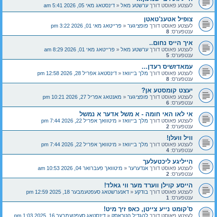
לעצטע פאוסט דורך
ערשטע מאל
«
דינסטאג מאי 05, 2026 5:41 am
צופיל אטענ'טאטן
לעצטע פאוסט דורך
פופציגער
«
פרייטאג מאי 01, 2026 3:22 pm
ענטפערס:
8
איך הייס נחום..
לעצטע פאוסט דורך
ערשטע מאל
«
פרייטאג מאי 01, 2026 8:29 am
ענטפערס:
5
עמאדזשיס רעדן…
לעצטע פאוסט דורך
מלך בייוואז
«
דינסטאג אפריל 28, 2026 12:58 pm
ענטפערס:
8
יעצט קומסטע אן?
לעצטע פאוסט דורך
פופציגער
«
מאנטאג אפריל 27, 2026 10:21 pm
ענטפערס:
6
אי לאו האי חומה - א משל אדער א נמשל
לעצטע פאוסט דורך
מלך בייוואז
«
מיטוואך אפריל 22, 2026 7:44 pm
ענטפערס:
2
וויל וועלן!
לעצטע פאוסט דורך
מלך בייוואז
«
מיטוואך אפריל 22, 2026 7:44 pm
ענטפערס:
4
הייליגע ליכטעלעך
לעצטע פאוסט דורך
אנדערער
«
מיטוואך פעברואר 04, 2026 10:53 am
ענטפערס:
2
הייסע קוילן ווערד מער ווי גאלד!
לעצטע פאוסט דורך
בודקע
«
דאנערשטאג סעפטעמבער 18, 2025 12:59 pm
ענטפערס:
1
ס'קומט נייע צייטן, כאפ זיך מיט!
לעצטע פאוסט דורך
להגדיל הטראסק
«
דינסטאג סעפטעמבער 16, 2025 1:03 pm