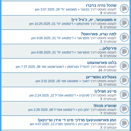
שהכל נהיה בדברו
לעצטע פאוסט דורך
בקיצור
«
מאנטאג יולי 28, 2025 3:07 pm
ענטפערס:
9
א משוגענער, יא, כ'וויל זיין!
לעצטע פאוסט דורך
פארנומען
«
דינסטאג יולי 01, 2025 10:29 pm
ענטפערס:
5
למה נגרע, פארוואס?
לעצטע פאוסט דורך
פופציגער
«
דינסטאג יולי 01, 2025 9:08 pm
ענטפערס:
2
פירקלען...
לעצטע פאוסט דורך
פופציגער
«
דינסטאג יולי 01, 2025 9:08 pm
ענטפערס:
5
בלוט פארשוועמט
לעצטע פאוסט דורך
להגדיל הטראסק
«
דאנערשטאג מאי 08, 2025 7:37 pm
ענטפערס:
24
געטליכע געשרייען
לעצטע פאוסט דורך
ראובי
«
מאנטאג מאי 05, 2025 3:32 pm
ענטפערס:
11
מיינע תפילין!
לעצטע פאוסט דורך
פעינטיג
«
דינסטאג אפריל 22, 2025 2:24 pm
ענטפערס:
3
שווערע מכות!
לעצטע פאוסט דורך
יוחנן כהן
«
דינסטאג אפריל 08, 2025 2:28 pm
ענטפערס:
7
המן פארשטונקען! מרדכי מיט די אידן טרינקען!
לעצטע פאוסט דורך
יוחנן כהן
«
מיטוואך מערץ 12, 2025 4:07 am
ענטפערס:
3