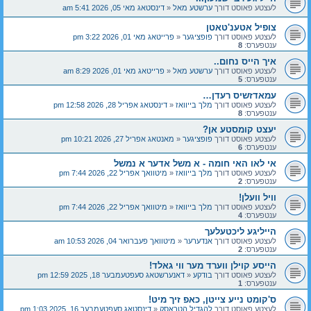
לעצטע פאוסט דורך
ערשטע מאל
«
דינסטאג מאי 05, 2026 5:41 am
צופיל אטענ'טאטן
לעצטע פאוסט דורך
פופציגער
«
פרייטאג מאי 01, 2026 3:22 pm
ענטפערס:
8
איך הייס נחום..
לעצטע פאוסט דורך
ערשטע מאל
«
פרייטאג מאי 01, 2026 8:29 am
ענטפערס:
5
עמאדזשיס רעדן…
לעצטע פאוסט דורך
מלך בייוואז
«
דינסטאג אפריל 28, 2026 12:58 pm
ענטפערס:
8
יעצט קומסטע אן?
לעצטע פאוסט דורך
פופציגער
«
מאנטאג אפריל 27, 2026 10:21 pm
ענטפערס:
6
אי לאו האי חומה - א משל אדער א נמשל
לעצטע פאוסט דורך
מלך בייוואז
«
מיטוואך אפריל 22, 2026 7:44 pm
ענטפערס:
2
וויל וועלן!
לעצטע פאוסט דורך
מלך בייוואז
«
מיטוואך אפריל 22, 2026 7:44 pm
ענטפערס:
4
הייליגע ליכטעלעך
לעצטע פאוסט דורך
אנדערער
«
מיטוואך פעברואר 04, 2026 10:53 am
ענטפערס:
2
הייסע קוילן ווערד מער ווי גאלד!
לעצטע פאוסט דורך
בודקע
«
דאנערשטאג סעפטעמבער 18, 2025 12:59 pm
ענטפערס:
1
ס'קומט נייע צייטן, כאפ זיך מיט!
לעצטע פאוסט דורך
להגדיל הטראסק
«
דינסטאג סעפטעמבער 16, 2025 1:03 pm