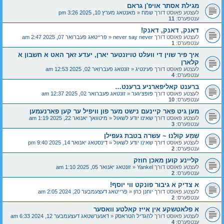
מגילת אסתר אויפ'ן גראם
לעצטע פאוסט דורך
שמח
«
מאנטאג מערץ 10, 2025 3:26 pm
ענטפערס:
11
דאנק, דאנק, דאנק!
לעצטע פאוסט דורך
never say never
«
פרייטאג פעברואר 07, 2025 2:47 am
ענטפערס:
1
איך פיר שוין די וועלט טויזנטער יארן, ‏יעדע זאך האט א חשבון א
קלארן
לעצטע פאוסט דורך
פעינטיג
«
זונטאג פעברואר 02, 2025 12:53 am
ענטפערס:
4
ברענט קאליפארניע ברענט…
לעצטע פאוסט דורך
פופציגער
«
זונטאג פעברואר 02, 2025 12:37 am
ענטפערס:
10
מען גיט פאר קיינעם נישט מער פון וויפיל ער קען פארנעמען
לעצטע פאוסט דורך
שאינו יודע לשאול
«
מיטוואך יאנואר 22, 2025 1:19 am
ענטפערס:
3
שְׁמַע קוֹלֵנוּ ~ עשרה בטבת געפילן
לעצטע פאוסט דורך
שאינו יודע לשאול
«
דינסטאג יאנואר 14, 2025 9:40 pm
ענטפערס:
2
קליינע קוען מאכן חוזק
לעצטע פאוסט דורך
Yankel
«
זונטאג יאנואר 05, 2025 1:10 am
ענטפערס:
2
א צדיק א גיבור פונקט ווי יוסף!
לעצטע פאוסט דורך
יוחנן כהן
«
פרייטאג דעצעמבער 20, 2024 2:05 am
ענטפערס:
2
א פלאטשקע אין אייז קאלטע וואסער
לעצטע פאוסט דורך
להגדיל הטראסק
«
דאנערשטאג דעצעמבער 12, 2024 6:33 am
ענטפערס:
4