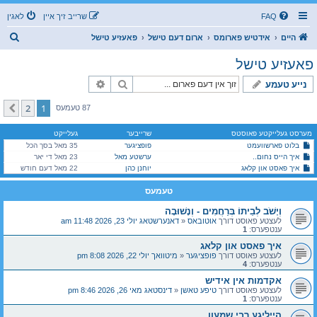
FAQ
שרייב זיך איין
לאגין
ז
היים
אידטיש פארומס
ארום דעם טישל
פאעזיע טישל
ו
פאעזיע טישל
ך
זוך
פארגעשריטענע זוך
נייע טעמע
2
1
קומענדיגע
87 טעמעס
מערסט געלייקטע פאוסטס
שרייבער
געלייקט
בלוט פארשוועמט
פופציגער
35 מאל בסך הכל
איך הייס נחום..
ערשטע מאל
23 מאל די יאר
איך פאסט און קלאג
יוחנן כהן
22 מאל דעם חודש
טעמעס
וְיָשֹׁב לְבֵיתוֹ בְּרַחֲמִים - וְנָשׁוּבָה
לעצטע פאוסט דורך
אוטובאס
«
דאנערשטאג יולי 23, 2026 11:48 am
ענטפערס:
1
איך פאסט און קלאג
לעצטע פאוסט דורך
פופציגער
«
מיטוואך יולי 22, 2026 8:08 pm
ענטפערס:
4
אקדמות אין אידיש
לעצטע פאוסט דורך
טיפע טאשן
«
דינסטאג מאי 26, 2026 8:46 pm
ענטפערס:
1
הייליגע רבי שמעון...