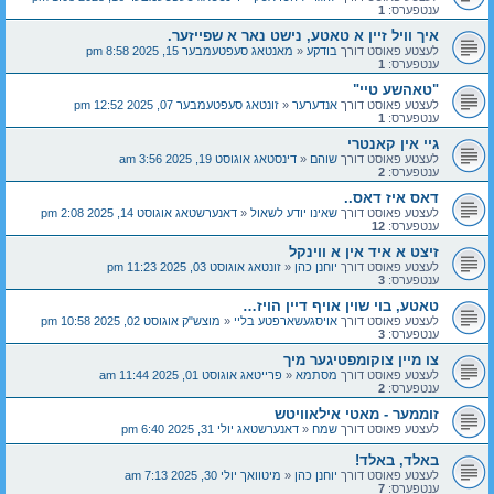
ענטפערס:
1
איך וויל זיין א טאטע, נישט נאר א שפייזער.
לעצטע פאוסט דורך
בודקע
«
מאנטאג סעפטעמבער 15, 2025 8:58 pm
ענטפערס:
1
"טאהשע טיי"
לעצטע פאוסט דורך
אנדערער
«
זונטאג סעפטעמבער 07, 2025 12:52 pm
ענטפערס:
1
גיי אין קאנטרי
לעצטע פאוסט דורך
שוהם
«
דינסטאג אוגוסט 19, 2025 3:56 am
ענטפערס:
2
דאס איז דאס..
לעצטע פאוסט דורך
שאינו יודע לשאול
«
דאנערשטאג אוגוסט 14, 2025 2:08 pm
ענטפערס:
12
זיצט א איד אין א ווינקל
לעצטע פאוסט דורך
יוחנן כהן
«
זונטאג אוגוסט 03, 2025 11:23 pm
ענטפערס:
3
טאטע, בוי שוין אויף דיין הויז…
לעצטע פאוסט דורך
אויסגעשארפטע בליי
«
מוצש"ק אוגוסט 02, 2025 10:58 pm
ענטפערס:
3
צו מיין צוקומפטיגער מיך
לעצטע פאוסט דורך
מסתמא
«
פרייטאג אוגוסט 01, 2025 11:44 am
ענטפערס:
2
זוממער - מאטי אילאוויטש
לעצטע פאוסט דורך
שמח
«
דאנערשטאג יולי 31, 2025 6:40 pm
באלד, באלד!
לעצטע פאוסט דורך
יוחנן כהן
«
מיטוואך יולי 30, 2025 7:13 am
ענטפערס:
7