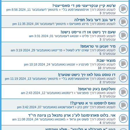
ש'טא קיין ענקזייעטי פון די סאסייעטי!
לעצטע פאוסט דורך
אויסגעשארפטע בליי
«
מיטוואך דעצעמבער 11, 2024 8:56 pm
ענטפערס:
3
דער גנב דער בעל תפילה
לעצטע פאוסט דורך
מיינע פאעזיעס
«
מיטוואך דעצעמבער 04, 2024 11:35 pm
שעם זיך נישט אז דו ווייסט נישט!
לעצטע פאוסט דורך
פליט
«
זונטאג דעצעמבער 01, 2024 3:31 am
ענטפערס:
3
מיר זענען ווי טראמפ!
לעצטע פאוסט דורך
שאינו יודע לשאול
«
פרייטאג נאוועמבער 29, 2024 3:19 am
ענטפערס:
5
מוצאי שבת
לעצטע פאוסט דורך
פעינטיג
«
זונטאג נאוועמבער 24, 2024 10:18 pm
ענטפערס:
10
דו טוסט גוט! לאז זיך נישט שטערן!
לעצטע פאוסט דורך
אויסגעשארפטע בליי
«
מיטוואך נאוועמבער 13, 2024 11:19 pm
ענטפערס:
2
וועלקאם בעק טראמפ!
לעצטע פאוסט דורך
פופציגער
«
דינסטאג נאוועמבער 12, 2024 2:43 am
ענטפערס:
3
וואס לויפסטו ווי א טשיקן?!
לעצטע פאוסט דורך
יוחנן כהן
«
דאנערשטאג נאוועמבער 07, 2024 3:42 pm
אוי. בלוט פארגיסונג! לע''נ ארון נתנאל בן ציונה הי''ד
לעצטע פאוסט דורך
פשוט און גראד
«
מאנטאג נאוועמבער 04, 2024 11:08 am
ענטפערס:
4
ניגון "א סוכה'לע א קליינע" - פולע ווערסיע