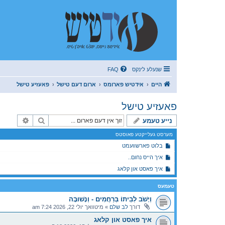
שנעלע לינקס
FAQ
היים
אידטיש פארומס
ארום דעם טישל
פאעזיע טישל
פאעזיע טישל
זוך
פארגעשר
נייע טעמע
מערסט געלייקטע פאוסטס
בלוט פארשוועמט
איך הייס נחום..
איך פאסט און קלאג
טעמעס
וְיָשֹׁב לְבֵיתוֹ בְּרַחֲמִים - וְנָשׁוּבָה
דורך
לב שלם
»
מיטוואך יולי 22, 2026 7:24 am
איך פאסט און קלאג