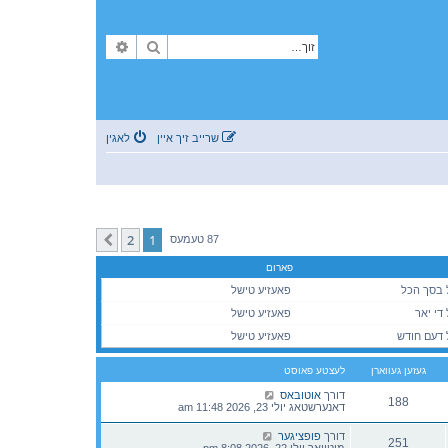
זוך
פארגעשריטענע זוך
שרייב זיך איין
לאגין
2
1
קומענדיגע
87 טעמעס
פארום
פאעזיע טישל
פאעזיע טישל
פאעזיע טישל
געזען געווארן
לעצטע פאוסט
דורך
אוטובאס
188
דאנערשטאג יולי 23, 2026 11:48 am
דורך
פופציגער
251