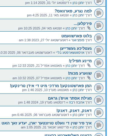
דורך
יוחנן כהן
»
דינסטאג יולי 01, 2025 1:14 pm
למה נגרע, פארוואס?
דורך
יוחנן כהן
»
זונטאג מאי 11, 2025 4:25 pm
פירקלען...
דורך
יוחנן כהן
»
זונטאג מאי 04, 2025 10:25 pm
בלוט פארשוועמט
דורך
פופציגער
»
דאנערשטאג יולי 27, 2023 1:38 am
געטליכע געשרייען
דורך
אויסגעשארפטע בליי
»
דאנערשטאג פעברואר 06, 2025 10:20 am
מיינע תפילין!
דורך
יוחנן כהן
»
מאנטאג אפריל 21, 2025 12:33 pm
שווערע מכות!
דורך
יוחנן כהן
»
מאנטאג אפריל 07, 2025 10:32 am
המן פארשטונקען! מרדכי מיט די אידן טרינקען!
דורך
יוחנן כהן
»
מאנטאג מערץ 10, 2025 1:46 pm
מגילת אסתר אויפ'ן גראם
דורך
אהבה רבה
»
דינסטאג מערץ 19, 2024 1:48 pm
דאנק, דאנק, דאנק!
דורך
יוחנן כהן
»
דאנערשטאג פעברואר 06, 2025 6:46 pm
איך פיר שוין די וועלט טויזנטער יארן, ‏יעדע זאך האט
דורך
יוחנן כהן
»
פרייטאג יאנואר 31, 2025 1:05 am
ברענט קאליפארניע ברענט…