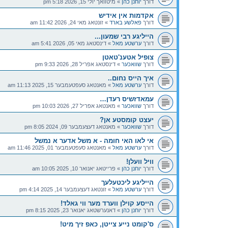
דורך
יוחנן כהן
»
מיטוואך יולי 15, 2026 5:18 pm
אקדמות אין אידיש
דורך
פאלשע בארד
»
זונטאג מאי 24, 2026 11:42 am
הייליגע רבי שמעון...
דורך
ערשטע מאל
»
דינסטאג מאי 05, 2026 5:41 am
צופיל אטענ'טאטן
דורך
שוואכער
»
דינסטאג אפריל 28, 2026 9:33 pm
איך הייס נחום..
דורך
ערשטע מאל
»
מאנטאג סעפטעמבער 15, 2025 11:13 am
עמאדזשיס רעדן…
דורך
שוואכער
»
מאנטאג אפריל 27, 2026 10:03 pm
יעצט קומסטע אן?
דורך
שוואכער
»
מאנטאג דעצעמבער 09, 2024 8:05 pm
אי לאו האי חומה - א משל אדער א נמשל
דורך
ערשטע מאל
»
מאנטאג סעפטעמבער 01, 2025 11:46 am
וויל וועלן!
דורך
יוחנן כהן
»
פרייטאג יאנואר 10, 2025 10:05 am
הייליגע ליכטעלעך
דורך
ערשטע מאל
»
זונטאג דעצעמבער 14, 2025 4:14 pm
הייסע קוילן ווערד מער ווי גאלד!
דורך
יוחנן כהן
»
דאנערשטאג יאנואר 23, 2025 8:15 pm
ס'קומט נייע צייטן, כאפ זיך מיט!