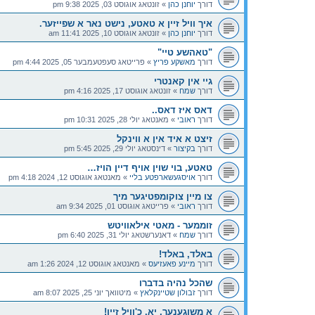
דורך
יוחנן כהן
»
זונטאג אוגוסט 03, 2025 9:38 pm
איך וויל זיין א טאטע, נישט נאר א שפייזער.
דורך
יוחנן כהן
»
זונטאג אוגוסט 10, 2025 11:41 am
"טאהשע טיי"
דורך
מאשקע פריץ
»
פרייטאג סעפטעמבער 05, 2025 4:44 pm
גיי אין קאנטרי
דורך
שמח
»
זונטאג אוגוסט 17, 2025 4:16 pm
דאס איז דאס..
דורך
ראובי
»
מאנטאג יולי 28, 2025 10:31 pm
זיצט א איד אין א ווינקל
דורך
בקיצור
»
דינסטאג יולי 29, 2025 5:45 pm
טאטע, בוי שוין אויף דיין הויז…
דורך
אויסגעשארפטע בליי
»
מאנטאג אוגוסט 12, 2024 4:18 pm
צו מיין צוקומפטיגער מיך
דורך
ראובי
»
פרייטאג אוגוסט 01, 2025 9:34 am
זוממער - מאטי אילאוויטש
דורך
שמח
»
דאנערשטאג יולי 31, 2025 6:40 pm
באלד, באלד!
דורך
מיינע פאעזיעס
»
מאנטאג אוגוסט 12, 2024 1:26 am
שהכל נהיה בדברו
דורך
זבולון שטיינקלאץ
»
מיטוואך יוני 25, 2025 8:07 am
א משוגענער, יא, כ'וויל זיין!