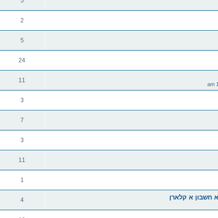
5
2
5
24
11
3
7
3
11
1
 א חשבון א קלארן
4