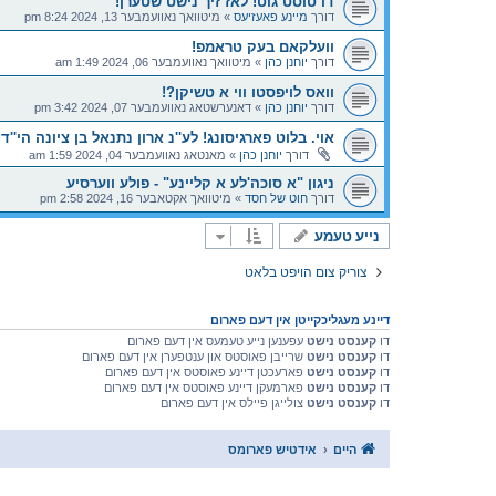
דו טוסט גוט! לאז זיך נישט שטערן!
דורך
מיינע פאעזיעס
»
מיטוואך נאוועמבער 13, 2024 8:24 pm
וועלקאם בעק טראמפ!
דורך
יוחנן כהן
»
מיטוואך נאוועמבער 06, 2024 1:49 am
וואס לויפסטו ווי א טשיקן?!
דורך
יוחנן כהן
»
דאנערשטאג נאוועמבער 07, 2024 3:42 pm
אוי. בלוט פארגיסונג! לע''נ ארון נתנאל בן ציונה הי''ד
דורך
יוחנן כהן
»
מאנטאג נאוועמבער 04, 2024 1:59 am
ניגון "א סוכה'לע א קליינע" - פולע ווערסיע
דורך
חוט של חסד
»
מיטוואך אקטאבער 16, 2024 2:58 pm
נייע טעמע
צוריק צום הויפט בלאט
דיינע מעגליכקייטן אין דעם פארום
דו
קענסט נישט
עפענען נייע טעמעס אין דעם פארום
דו
קענסט נישט
שרייבן פאוסטס און ענטפערן אין דעם פארום
דו
קענסט נישט
פארעכטן דיינע פאוסטס אין דעם פארום
דו
קענסט נישט
פארמעקן דיינע פאוסטס אין דעם פארום
דו
קענסט נישט
צולייגן פיילס אין דעם פארום
היים
אידטיש פארומס