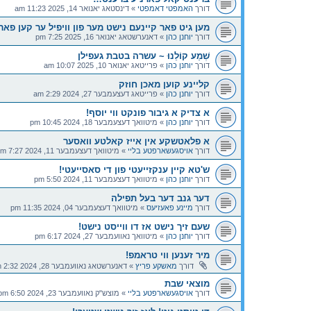
דורך
האמפטי דאמפטי
»
דינסטאג יאנואר 14, 2025 11:23 am
מען גיט פאר קיינעם נישט מער פון וויפיל ער קען פאר
דורך
יוחנן כהן
»
דאנערשטאג יאנואר 16, 2025 7:25 pm
שְׁמַע קוֹלֵנוּ ~ עשרה בטבת געפילן
דורך
יוחנן כהן
»
פרייטאג יאנואר 10, 2025 10:07 am
קליינע קוען מאכן חוזק
דורך
יוחנן כהן
»
פרייטאג דעצעמבער 27, 2024 2:29 am
א צדיק א גיבור פונקט ווי יוסף!
דורך
יוחנן כהן
»
מיטוואך דעצעמבער 18, 2024 10:45 pm
א פלאטשקע אין אייז קאלטע וואסער
דורך
אויסגעשארפטע בליי
»
מיטוואך דעצעמבער 11, 2024 7:27 pm
ש'טא קיין ענקזייעטי פון די סאסייעטי!
דורך
יוחנן כהן
»
מיטוואך דעצעמבער 11, 2024 5:50 pm
דער גנב דער בעל תפילה
דורך
מיינע פאעזיעס
»
מיטוואך דעצעמבער 04, 2024 11:35 pm
שעם זיך נישט אז דו ווייסט נישט!
דורך
יוחנן כהן
»
מיטוואך נאוועמבער 27, 2024 6:17 pm
מיר זענען ווי טראמפ!
דורך
מאשקע פריץ
»
דאנערשטאג נאוועמבער 28, 2024 2:32 am
מוצאי שבת
דורך
אויסגעשארפטע בליי
»
מוצש"ק נאוועמבער 23, 2024 6:50 pm