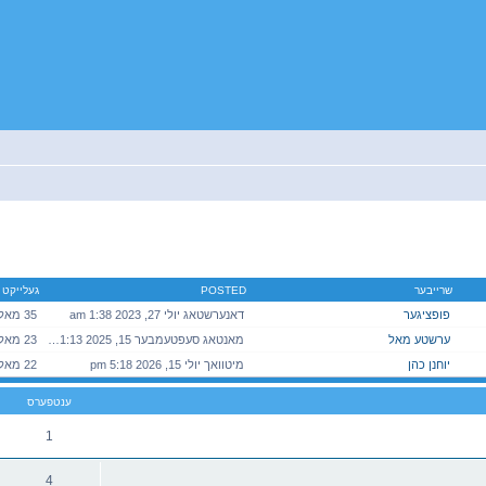
יטענע זוך
שרייבער
POSTED
געלייקט
פופציגער
דאנערשטאג יולי 27, 2023 1:38 am
35 מאל בסך הכל
ערשטע מאל
מאנטאג סעפטעמבער 15, 2025 11:13 am
23 מאל די יאר
יוחנן כהן
מיטוואך יולי 15, 2026 5:18 pm
22 מאל דעם חודש
ענטפערס
1
4