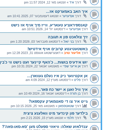
דורך
איד
»
זונטאג מאי 12, 2024 11:57 pm
איך האב באמערקט אז…
דורך
אנדערער
»
זונטאג דעצעמבער 07, 2025 10:41 am
קאנספיראציע טעאריע. ווייז מיך אויף אז נישט
דורך
אנדערער
»
דינסטאג יולי 14, 2026 10:51 am
זיך צולאכט פון א תגובה
דורך
בני יואל
»
דינסטאג פעברואר 03, 2026 1:20 pm
באשטעטיגטע קרובים אויף אידטיש!
דורך
אליעזר טויב
»
דאנערשטאג אוגוסט 31, 2023 12:28 pm
יוש אידעיס בושות... כ'האף קיינער זעט נישט ווי כ'בין 
דורך
אן אייער שפיי
»
מאנטאג יאנואר 22, 2024 10:31 pm
אן אקטיווער ניק איז נעלם געווארן…
דורך
פליט
»
דינסטאג מערץ 12, 2024 4:09 am
איך וויל זאגן א יישר כח פאר...
דורך
בן תורה
»
דינסטאג יאנואר 16, 2024 10:49 am
גייט איר צו די סאטמארק עקספאו?
דורך
שטאטסמאן
»
מאנטאג מאי 25, 2026 10:15 pm
בילדער פון קינדער מיט וואלענע ציצית
דורך
תלמי
»
זונטאג מערץ 15, 2026 2:21 pm
ענדלאזע שאלה: וויאזוי ספעלט מען 'סא-סאו-סאה'?