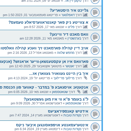
דורך
ס'קען זיין אז..
»
זונטאג יוני 09, 2024 3:51 am
גלייכט איר היסטאריע?
דורך
דאפלטער
»
פרייטאג סעפטעמבער 01, 2023 1:50 pm
א צווייטע ניק פאר קאנטראווערסיאלע טעמעס?
דורך
פליט
»
זונטאג מאי 17, 2026 8:57 pm
וואס מאכט דיר וויינען?
דורך
בערנשטיין
»
מאנטאג מאי 11, 2026 12:28 am
אויב דיין קהילה פארמאכט זיך וועכע קהילה וואלסטו 
דורך
מחפש שלווה
»
מאנטאג אפריל 13, 2026 2:16 pm
פארוואס איז אן עקסטענשאן-ווייער אראנזש? (אנקעט
דורך
יאנטשי
»
מיטוואך אקטאבער 29, 2025 12:43 pm
איך בין היינט געוואויר געווארן אז…
דורך
מיילעך פריילעך
»
פרייטאג יולי 19, 2024 4:13 pm
אנקעטע: אויסגאבע פ' במדבר - קאווער פון הכנסת ס
דורך
שטאטסמאן
»
זונטאג מאי 10, 2026 6:05 pm
ל''ג בעומר פ''א ווי איז מען געשטאנען?
דורך
שטאטסמאן
»
דאנערשטאג אפריל 30, 2026 9:09 pm
אידטיש קאנספיראציעס
דורך
נקודות טובות
»
דאנערשטאג מערץ 14, 2024 7:47 pm
אינטערעסאנטע אויפפאסונגען איבער ניקס
דורך
נקודות טובות
»
דינסטאג מערץ 19, 2024 6:34 pm