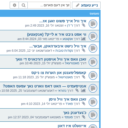
זוך
פארגעשר
נייע טעמע
טעמעס
איך וויל אייך פשוט זאגן אז…
דורך
ר' דן
»
זונטאג יולי 16, 2023 2:49 pm
ווי אפט גיבט איר א לייק? (אנקעטע)
דורך
אנקעטע
»
פרייטאג מאי 03, 2024 8:44 am
איך וויל נישט איבערהאקן, אבער...
דורך
נקודות טובות
»
דאנערשטאג יוני 12, 2025 6:04 pm
זאכן וואס איך וויל אויפטון דורכאויס די וואך
דורך
מאנטרעאל
»
מוצש"ק יולי 15, 2023 10:46 pm
קאמפלימענטן און הערות צו ניקס
דורך
מאנטרעאל
»
מוצש"ק יולי 15, 2023 11:18 pm
אנטיסעמיט — האט דאס ווארט נאך עפעס האפט?
דורך
נהוראי
»
דאנערשטאג דעצעמבער 25, 2025 10:58 pm
זאכן וואס איך וויל וויסן
דורך
פארד
»
פרייטאג יולי 14, 2023 4:10 pm
כ'געדענק נאך
דורך
פעפסי
»
מאנטאג דעצעמבער 04, 2023 12:37 pm
אייוועלט איז דאון