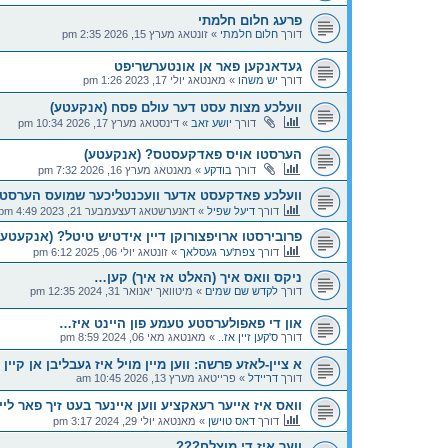
פרעג חלום חלמתי
דורך
חלום חלמתי
»
זונטאג מערץ 15, 2026 2:35 pm
געדאנקען פאר אן אונטערשריפט
דורך
יש משהו
»
מאנטאג יולי 17, 2023 1:26 pm
וועלכע מצות עסט דער עולם פסח (אנקעטע)
דורך
יושע זאב
»
דינסטאג מערץ 17, 2026 10:34 pm
הערסטו אויס פאדקעסטס? (אנקעטע)
דורך
בודקע
»
מאנטאג מערץ 16, 2026 7:32 pm
וועלכע פאדקעסט אדער וועכנטליכער שמועס הערסטו
דורך
דיעל שפיל
»
דאנערשטאג דעצעמבער 21, 2023 4:49 pm
פרובירסטו ארויפצורוקן דיין אידטיש טיטל? (אנקעטע)
דורך
צפת'ער געסלאך
»
זונטאג יולי 06, 2025 6:12 pm
ניקס וואס איך (האלט אז איך) קען…
דורך
לקדש שם שמים
»
מיטוואך יאנואר 31, 2024 12:35 pm
און די פאפולערסטע טעמע פון היינט איז…
דורך
ס'קען זיין אז..
»
מאנטאג מאי 06, 2024 8:59 pm
א ציין-לאזע פרשה: ווען מיין מויל איז געבליבן אן קיין
דורך
דריידל
»
פרייטאג מערץ 13, 2026 10:45 am
וואס איז אייער רעאקציע ווען איינער בעט זיך פאר לי
דורך
דאס טוישן
»
מאנטאג יולי 29, 2024 3:17 pm
ווער איז די מוצלח???