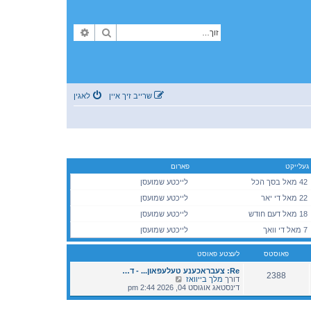
זוך
פארגעשריטענע זוך
שרייב זיך איין
לאגין
געלייקט
פארום
42 מאל בסך הכל
לייכטע שמועסן
22 מאל די יאר
לייכטע שמועסן
18 מאל דעם חודש
לייכטע שמועסן
7 מאל די וואך
לייכטע שמועסן
פאוסטס
לעצטע פאוסט
Re: צעבראכענע טעלעפאון... - ד…
2388
V
דורך
מלך בייוואז
i
דינסטאג אוגוסט 04, 2026 2:44 pm
e
w