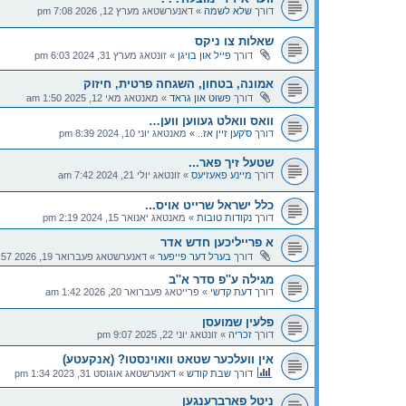
דורך
שלא לשמה
»
דאנערשטאג מערץ 12, 2026 7:08 pm
שאלות צו ניקס
דורך
פייל און בויגן
»
זונטאג מערץ 31, 2024 6:03 pm
אמונה, בטחון, השגחה פרטית, חיזוק
דורך
פשוט און גראד
»
מאנטאג מאי 12, 2025 1:50 am
וואס וואלט געווען ווען…
דורך
ס'קען זיין אז..
»
מאנטאג יוני 10, 2024 8:39 pm
שטעל זיך פאר...
דורך
מיינע פאעזיעס
»
זונטאג יולי 21, 2024 7:42 am
כלל ישראל שרייט אויס...
דורך
נקודות טובות
»
מאנטאג יאנואר 15, 2024 2:19 pm
א פרייליכען חדש אדר
דורך
בערל דער פייפער
»
דאנערשטאג פעברואר 19, 2026 2:57 pm
מגילה ע''פ סדר א''ב
דורך
דעת קדשי
»
פרייטאג פעברואר 20, 2026 1:42 am
פלעין שמועסן
דורך
זכריה
»
זונטאג יוני 22, 2025 9:07 pm
אין וועלכער שטאט וואוינסטו? (אנקעטע)
דורך
שבת קודש
»
דאנערשטאג אוגוסט 31, 2023 1:34 pm
ניטל פארברענגען