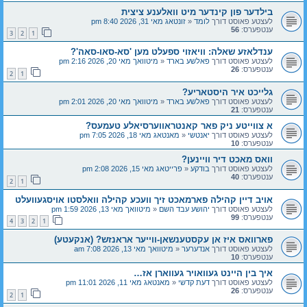
בילדער פון קינדער מיט וואלענע ציצית
לעצטע פאוסט דורך
לומד
«
זונטאג מאי 31, 2026 8:40 pm
ענטפערס:
56
3
2
1
ענדלאזע שאלה: וויאזוי ספעלט מען 'סא-סאו-סאה'?
לעצטע פאוסט דורך
פאלשע בארד
«
מיטוואך מאי 20, 2026 2:16 pm
ענטפערס:
26
2
1
גלייכט איר היסטאריע?
לעצטע פאוסט דורך
פאלשע בארד
«
מיטוואך מאי 20, 2026 2:01 pm
ענטפערס:
21
א צווייטע ניק פאר קאנטראווערסיאלע טעמעס?
לעצטע פאוסט דורך
יאנטשי
«
מאנטאג מאי 18, 2026 7:05 pm
ענטפערס:
10
וואס מאכט דיר וויינען?
לעצטע פאוסט דורך
בודקע
«
פרייטאג מאי 15, 2026 2:08 pm
ענטפערס:
40
2
1
אויב דיין קהילה פארמאכט זיך וועכע קהילה וואלסטו אויסגעוועלט
לעצטע פאוסט דורך
יהושע עבד השם
«
מיטוואך מאי 13, 2026 1:59 pm
ענטפערס:
99
4
3
2
1
פארוואס איז אן עקסטענשאן-ווייער אראנזש? (אנקעטע)
לעצטע פאוסט דורך
אנדערער
«
מיטוואך מאי 13, 2026 7:08 am
ענטפערס:
10
איך בין היינט געוואויר געווארן אז…
לעצטע פאוסט דורך
דעת קדשי
«
מאנטאג מאי 11, 2026 11:01 pm
ענטפערס:
26
2
1