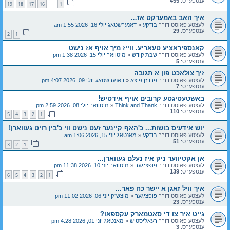
ענטפערס:
455
19
18
17
16
1
…
איך האב באמערקט אז…
לעצטע פאוסט דורך
בודקע
«
דאנערשטאג יולי 16, 2026 1:55 am
ענטפערס:
29
2
1
קאנספיראציע טעאריע. ווייז מיך אויף אז נישט
לעצטע פאוסט דורך
שבת קודש
«
מיטוואך יולי 15, 2026 1:38 pm
ענטפערס:
5
זיך צולאכט פון א תגובה
לעצטע פאוסט דורך
פרויזן פיצא
«
דאנערשטאג יולי 09, 2026 4:07 pm
ענטפערס:
7
באשטעטיגטע קרובים אויף אידטיש!
לעצטע פאוסט דורך
Think and Thank
«
מיטוואך יולי 08, 2026 2:59 pm
ענטפערס:
110
5
4
3
2
1
יוש אידעיס בושות... כ'האף קיינער זעט נישט ווי כ'בין רויט געווארן!
לעצטע פאוסט דורך
בודקע
«
מאנטאג יוני 15, 2026 1:06 am
ענטפערס:
51
3
2
1
אן אקטיווער ניק איז נעלם געווארן…
לעצטע פאוסט דורך
פופציגער
«
מיטוואך יוני 10, 2026 11:38 pm
ענטפערס:
139
6
5
4
3
2
1
איך וויל זאגן א יישר כח פאר...
לעצטע פאוסט דורך
פופציגער
«
מוצש"ק יוני 06, 2026 11:02 pm
ענטפערס:
23
גייט איר צו די סאטמארק עקספאו?
לעצטע פאוסט דורך
רעאליסטיש
«
מאנטאג יוני 01, 2026 4:28 pm
ענטפערס:
3