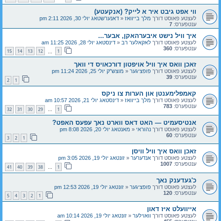
ווי אפט גיבט איר א לייק? (אנקעטע)
לעצטע פאוסט דורך
מלך בייוואז
«
דאנערשטאג יולי 30, 2026 2:11 pm
ענטפערס:
7
איך וויל נישט איבערהאקן, אבער...
לעצטע פאוסט דורך
לאקאלער רב
«
דינסטאג יולי 28, 2026 11:25 am
ענטפערס:
360
15
14
13
12
1
…
זאכן וואס איך וויל אויפטון דורכאויס די וואך
לעצטע פאוסט דורך
פופציגער
«
מוצש"ק יולי 25, 2026 11:24 pm
ענטפערס:
39
2
1
קאמפלימענטן און הערות צו ניקס
לעצטע פאוסט דורך
מלך בייוואז
«
דינסטאג יולי 21, 2026 10:57 am
ענטפערס:
783
32
31
30
29
1
…
אנטיסעמיט — האט דאס ווארט נאך עפעס האפט?
לעצטע פאוסט דורך
נהוראי
«
מאנטאג יולי 20, 2026 8:08 pm
ענטפערס:
60
3
2
1
זאכן וואס איך וויל וויסן
לעצטע פאוסט דורך
אנדערער
«
זונטאג יולי 19, 2026 3:05 pm
ענטפערס:
1007
41
40
39
38
1
…
כ'געדענק נאך
לעצטע פאוסט דורך
פופציגער
«
זונטאג יולי 19, 2026 12:53 pm
ענטפערס:
120
5
4
3
2
1
אייוועלט איז דאון
לעצטע פאוסט דורך
וואוילער
«
זונטאג יולי 19, 2026 10:14 am