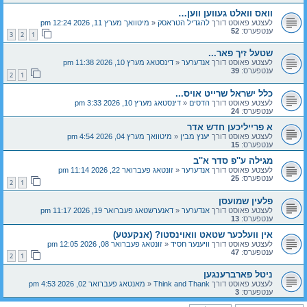
וואס וואלט געווען ווען…
לעצטע פאוסט דורך
להגדיל הטראסק
«
מיטוואך מערץ 11, 2026 12:24 pm
ענטפערס:
52
3
2
1
שטעל זיך פאר...
לעצטע פאוסט דורך
אנדערער
«
דינסטאג מערץ 10, 2026 11:38 pm
ענטפערס:
39
2
1
כלל ישראל שרייט אויס...
לעצטע פאוסט דורך
הדסים
«
דינסטאג מערץ 10, 2026 3:33 pm
ענטפערס:
24
א פרייליכען חדש אדר
לעצטע פאוסט דורך
יענץ מבין
«
מיטוואך מערץ 04, 2026 4:54 pm
ענטפערס:
15
מגילה ע''פ סדר א''ב
לעצטע פאוסט דורך
אנדערער
«
זונטאג פעברואר 22, 2026 11:14 pm
ענטפערס:
25
2
1
פלעין שמועסן
לעצטע פאוסט דורך
אנדערער
«
דאנערשטאג פעברואר 19, 2026 11:17 pm
ענטפערס:
13
אין וועלכער שטאט וואוינסטו? (אנקעטע)
לעצטע פאוסט דורך
וויענער חסיד
«
זונטאג פעברואר 08, 2026 12:05 pm
ענטפערס:
47
2
1
ניטל פארברענגען
לעצטע פאוסט דורך
Think and Thank
«
מאנטאג פעברואר 02, 2026 4:53 pm
ענטפערס:
3