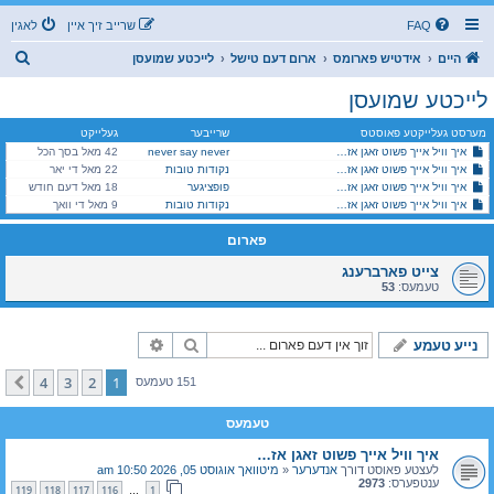
FAQ
שרייב זיך איין
לאגין
ז
היים
אידטיש פארומס
ארום דעם טישל
לייכטע שמועסן
ו
לייכטע שמועסן
ך
מערסט געלייקטע פאוסטס
שרייבער
געלייקט
איך וויל אייך פשוט זאגן אז…
never say never
42 מאל בסך הכל
איך וויל אייך פשוט זאגן אז…
נקודות טובות
22 מאל די יאר
איך וויל אייך פשוט זאגן אז…
פופציגער
18 מאל דעם חודש
איך וויל אייך פשוט זאגן אז…
נקודות טובות
9 מאל די וואך
פארום
צייט פארברענג
טעמעס:
53
זוך
פארגעשריטענע זוך
נייע טעמע
4
3
2
1
קומענדיגע
151 טעמעס
טעמעס
איך וויל אייך פשוט זאגן אז…
לעצטע פאוסט דורך
אנדערער
«
מיטוואך אוגוסט 05, 2026 10:50 am
ענטפערס:
2973
119
118
117
116
1
…