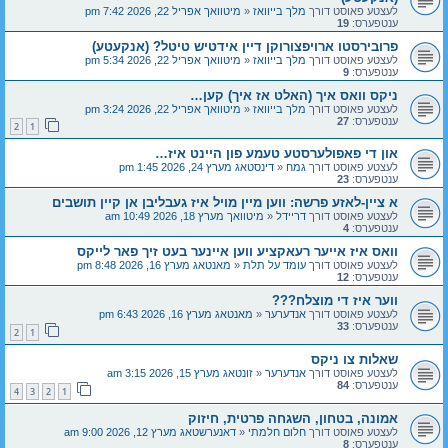
לעצטע פאוסט דורך
מלך בייוואז
«
מיטוואך אפריל 22, 2026 7:42 pm
ענטפערס:
19
פרובירסטו ארויפצורוקן דיין אידטיש טיטל? (אנקעטע)
לעצטע פאוסט דורך
מלך בייוואז
«
מיטוואך אפריל 22, 2026 5:34 pm
ענטפערס:
9
ניקס וואס איך (האלט אז איך) קען…
לעצטע פאוסט דורך
מלך בייוואז
«
מיטוואך אפריל 22, 2026 3:24 pm
ענטפערס:
27
2
1
און די פאפולערסטע טעמע פון היינט איז…
לעצטע פאוסט דורך
גמח
«
דינסטאג מערץ 24, 2026 1:45 pm
ענטפערס:
23
א ציין-לאזע פרשה: ווען מיין מויל איז געבליבן אן קיין תושבים
לעצטע פאוסט דורך
דריידל
«
מיטוואך מערץ 18, 2026 10:49 am
ענטפערס:
4
וואס איז אייער רעאקציע ווען איינער בעט זיך פאר לייקס
לעצטע פאוסט דורך
עומד על תלת
«
מאנטאג מערץ 16, 2026 8:48 pm
ענטפערס:
12
ווער איז די מוצלח???
לעצטע פאוסט דורך
אנדערער
«
מאנטאג מערץ 16, 2026 6:43 pm
ענטפערס:
33
2
1
שאלות צו ניקס
לעצטע פאוסט דורך
אנדערער
«
זונטאג מערץ 15, 2026 3:15 am
ענטפערס:
84
4
3
2
1
אמונה, בטחון, השגחה פרטית, חיזוק
לעצטע פאוסט דורך
חלום חלמתי
«
דאנערשטאג מערץ 12, 2026 9:00 am
ענטפערס:
8