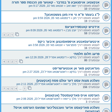
אנקעטע: אויסגאבע פ' במדבר - קאווער פון הכנסת ספר תורה
לעצטע פאוסט דורך
יושע זאב
«
זונטאג מאי 10, 2026 9:17 pm
ענטפערס:
10
ל''ג בעומר פ''א ווי איז מען געשטאנען?
לעצטע פאוסט דורך
חנן
«
דינסטאג מאי 05, 2026 9:59 pm
ענטפערס:
19
אידטיש קאנספיראציעס
לעצטע פאוסט דורך
יענץ מבין
«
דינסטאג מאי 05, 2026 8:09 pm
ענטפערס:
59
3
2
1
אינטערעסאנטע אויפפאסונגען איבער ניקס
לעצטע פאוסט דורך
פופציגער
«
זונטאג מאי 03, 2026 3:58 am
ענטפערס:
16
פרעג חלום חלמתי
לעצטע פאוסט דורך
בודקע
«
דינסטאג אפריל 28, 2026 12:26 am
ענטפערס:
80
4
3
2
1
געדאנקען פאר אן אונטערשריפט
לעצטע פאוסט דורך
בודקע
«
דאנערשטאג אפריל 23, 2026 2:27 pm
ענטפערס:
11
וועלכע מצות עסט דער עולם פסח (אנקעטע)
לעצטע פאוסט דורך
מלך בייוואז
«
דאנערשטאג אפריל 23, 2026 2:11 pm
ענטפערס:
156
7
6
5
4
1
…
הערסטו אויס פאדקעסטס? (אנקעטע)
לעצטע פאוסט דורך
מלך בייוואז
«
דאנערשטאג אפריל 23, 2026 2:06 pm
ענטפערס:
3
וועלכע פאדקעסט אדער וועכנטליכער שמועס הערסטו אויס?
(אנקעטע)