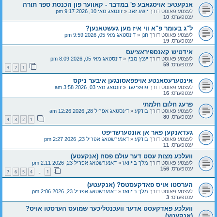
אנקעטע: אויסגאבע פ' במדבר - קאווער פון הכנסת ספר תורה
לעצטע פאוסט דורך
יושע זאב
«
זונטאג מאי 10, 2026 9:17 pm
ענטפערס:
10
ל''ג בעומר פ''א ווי איז מען געשטאנען?
לעצטע פאוסט דורך
חנן
«
דינסטאג מאי 05, 2026 9:59 pm
ענטפערס:
19
אידטיש קאנספיראציעס
לעצטע פאוסט דורך
יענץ מבין
«
דינסטאג מאי 05, 2026 8:09 pm
ענטפערס:
59
3
2
1
אינטערעסאנטע אויפפאסונגען איבער ניקס
לעצטע פאוסט דורך
פופציגער
«
זונטאג מאי 03, 2026 3:58 am
ענטפערס:
16
פרעג חלום חלמתי
לעצטע פאוסט דורך
בודקע
«
דינסטאג אפריל 28, 2026 12:26 am
ענטפערס:
80
4
3
2
1
געדאנקען פאר אן אונטערשריפט
לעצטע פאוסט דורך
בודקע
«
דאנערשטאג אפריל 23, 2026 2:27 pm
ענטפערס:
11
וועלכע מצות עסט דער עולם פסח (אנקעטע)
לעצטע פאוסט דורך
מלך בייוואז
«
דאנערשטאג אפריל 23, 2026 2:11 pm
ענטפערס:
156
7
6
5
4
1
…
הערסטו אויס פאדקעסטס? (אנקעטע)
לעצטע פאוסט דורך
מלך בייוואז
«
דאנערשטאג אפריל 23, 2026 2:06 pm
ענטפערס:
3
וועלכע פאדקעסט אדער וועכנטליכער שמועס הערסטו אויס?
(אנקעטע)