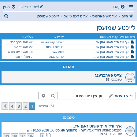
FAQ
שרייב זיך איין
לאגין
ז
היים
אידטיש פארומס
ארום דעם טישל
לייכטע שמועסן
ו
לייכטע שמועסן
ך
מערסט געלייקטע פאוסטס
שרייבער
געלייקט
איך וויל אייך פשוט זאגן אז…
never say never
42 מאל בסך הכל
איך וויל אייך פשוט זאגן אז…
נקודות טובות
22 מאל די יאר
איך וויל אייך פשוט זאגן אז…
פופציגער
18 מאל דעם חודש
איך וויל אייך פשוט זאגן אז…
פנחס משה
7 מאל די וואך
פארום
צייט פארברענג
טעמעס:
53
זוך
פארגעשריטענע זוך
נייע טעמע
4
3
2
1
קומענדיגע
151 טעמעס
טעמעס
איך וויל אייך פשוט זאגן אז…
לעצטע פאוסט דורך
אנדערער
«
מיטוואך אוגוסט 05, 2026 10:50 am
ענטפערס:
2973
119
118
117
116
1
…