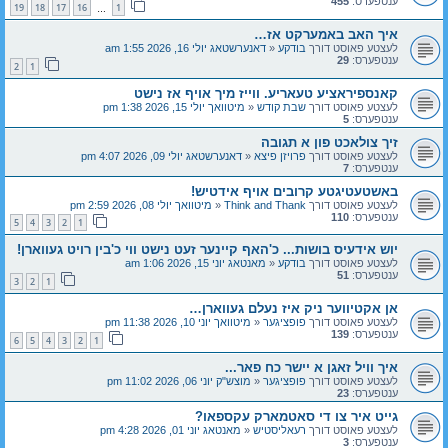
ענטפערס:
455
19
18
17
16
1
…
איך האב באמערקט אז…
לעצטע פאוסט דורך
בודקע
«
דאנערשטאג יולי 16, 2026 1:55 am
ענטפערס:
29
2
1
קאנספיראציע טעאריע. ווייז מיך אויף אז נישט
לעצטע פאוסט דורך
שבת קודש
«
מיטוואך יולי 15, 2026 1:38 pm
ענטפערס:
5
זיך צולאכט פון א תגובה
לעצטע פאוסט דורך
פרויזן פיצא
«
דאנערשטאג יולי 09, 2026 4:07 pm
ענטפערס:
7
באשטעטיגטע קרובים אויף אידטיש!
לעצטע פאוסט דורך
Think and Thank
«
מיטוואך יולי 08, 2026 2:59 pm
ענטפערס:
110
5
4
3
2
1
יוש אידעיס בושות... כ'האף קיינער זעט נישט ווי כ'בין רויט געווארן!
לעצטע פאוסט דורך
בודקע
«
מאנטאג יוני 15, 2026 1:06 am
ענטפערס:
51
3
2
1
אן אקטיווער ניק איז נעלם געווארן…
לעצטע פאוסט דורך
פופציגער
«
מיטוואך יוני 10, 2026 11:38 pm
ענטפערס:
139
6
5
4
3
2
1
איך וויל זאגן א יישר כח פאר...
לעצטע פאוסט דורך
פופציגער
«
מוצש"ק יוני 06, 2026 11:02 pm
ענטפערס:
23
גייט איר צו די סאטמארק עקספאו?
לעצטע פאוסט דורך
רעאליסטיש
«
מאנטאג יוני 01, 2026 4:28 pm
ענטפערס:
3