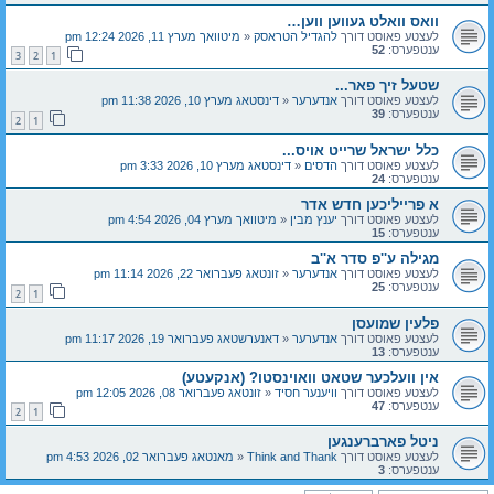
וואס וואלט געווען ווען…
לעצטע פאוסט דורך
להגדיל הטראסק
«
מיטוואך מערץ 11, 2026 12:24 pm
ענטפערס:
52
3
2
1
שטעל זיך פאר...
לעצטע פאוסט דורך
אנדערער
«
דינסטאג מערץ 10, 2026 11:38 pm
ענטפערס:
39
2
1
כלל ישראל שרייט אויס...
לעצטע פאוסט דורך
הדסים
«
דינסטאג מערץ 10, 2026 3:33 pm
ענטפערס:
24
א פרייליכען חדש אדר
לעצטע פאוסט דורך
יענץ מבין
«
מיטוואך מערץ 04, 2026 4:54 pm
ענטפערס:
15
מגילה ע''פ סדר א''ב
לעצטע פאוסט דורך
אנדערער
«
זונטאג פעברואר 22, 2026 11:14 pm
ענטפערס:
25
2
1
פלעין שמועסן
לעצטע פאוסט דורך
אנדערער
«
דאנערשטאג פעברואר 19, 2026 11:17 pm
ענטפערס:
13
אין וועלכער שטאט וואוינסטו? (אנקעטע)
לעצטע פאוסט דורך
וויענער חסיד
«
זונטאג פעברואר 08, 2026 12:05 pm
ענטפערס:
47
2
1
ניטל פארברענגען
לעצטע פאוסט דורך
Think and Thank
«
מאנטאג פעברואר 02, 2026 4:53 pm
ענטפערס:
3