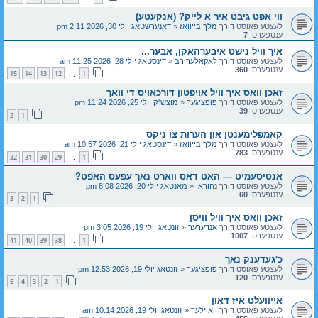
ווי אפט גיבט איר א לייק? (אנקעטע)
לעצטע פאוסט דורך
מלך בייוואז
«
דאנערשטאג יולי 30, 2026 2:11 pm
ענטפערס:
7
איך וויל נישט איבערהאקן, אבער...
לעצטע פאוסט דורך
לאקאלער רב
«
דינסטאג יולי 28, 2026 11:25 am
ענטפערס:
360
15
14
13
12
1
…
זאכן וואס איך וויל אויפטון דורכאויס די וואך
לעצטע פאוסט דורך
פופציגער
«
מוצש"ק יולי 25, 2026 11:24 pm
ענטפערס:
39
2
1
קאמפלימענטן און הערות צו ניקס
לעצטע פאוסט דורך
מלך בייוואז
«
דינסטאג יולי 21, 2026 10:57 am
ענטפערס:
783
32
31
30
29
1
…
אנטיסעמיט — האט דאס ווארט נאך עפעס האפט?
לעצטע פאוסט דורך
נהוראי
«
מאנטאג יולי 20, 2026 8:08 pm
ענטפערס:
60
3
2
1
זאכן וואס איך וויל וויסן
לעצטע פאוסט דורך
אנדערער
«
זונטאג יולי 19, 2026 3:05 pm
ענטפערס:
1007
41
40
39
38
1
…
כ'געדענק נאך
לעצטע פאוסט דורך
פופציגער
«
זונטאג יולי 19, 2026 12:53 pm
ענטפערס:
120
5
4
3
2
1
אייוועלט איז דאון
לעצטע פאוסט דורך
וואוילער
«
זונטאג יולי 19, 2026 10:14 am