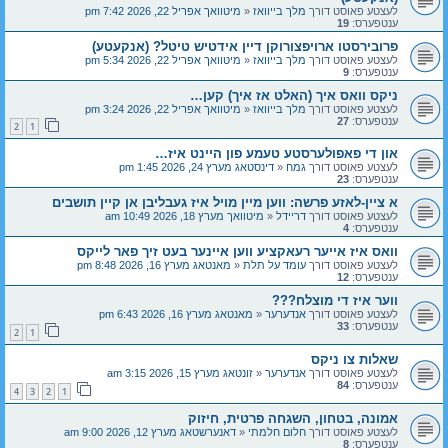
לעצטע פאוסט דורך
מלך בייוואז
«
מיטוואך אפריל 22, 2026 7:42 pm
ענטפערס:
19
פרובירסטו ארויפצורוקן דיין אידטיש טיטל? (אנקעטע)
לעצטע פאוסט דורך
מלך בייוואז
«
מיטוואך אפריל 22, 2026 5:34 pm
ענטפערס:
9
ניקס וואס איך (האלט אז איך) קען…
לעצטע פאוסט דורך
מלך בייוואז
«
מיטוואך אפריל 22, 2026 3:24 pm
ענטפערס:
27
2
1
און די פאפולערסטע טעמע פון היינט איז…
לעצטע פאוסט דורך
גמח
«
דינסטאג מערץ 24, 2026 1:45 pm
ענטפערס:
23
א ציין-לאזע פרשה: ווען מיין מויל איז געבליבן אן קיין תושבים
לעצטע פאוסט דורך
דריידל
«
מיטוואך מערץ 18, 2026 10:49 am
ענטפערס:
4
וואס איז אייער רעאקציע ווען איינער בעט זיך פאר לייקס
לעצטע פאוסט דורך
עומד על תלת
«
מאנטאג מערץ 16, 2026 8:48 pm
ענטפערס:
12
ווער איז די מוצלח???
לעצטע פאוסט דורך
אנדערער
«
מאנטאג מערץ 16, 2026 6:43 pm
ענטפערס:
33
2
1
שאלות צו ניקס
לעצטע פאוסט דורך
אנדערער
«
זונטאג מערץ 15, 2026 3:15 am
ענטפערס:
84
4
3
2
1
אמונה, בטחון, השגחה פרטית, חיזוק
לעצטע פאוסט דורך
חלום חלמתי
«
דאנערשטאג מערץ 12, 2026 9:00 am
ענטפערס:
8