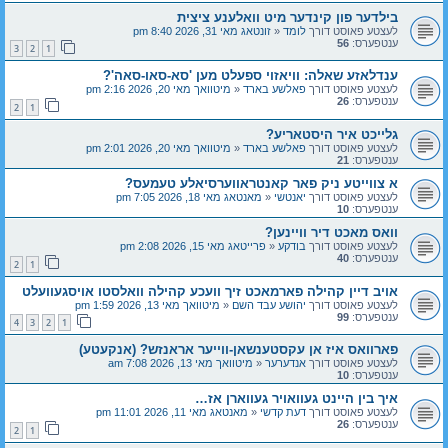
בילדער פון קינדער מיט וואלענע ציצית
לעצטע פאוסט דורך
לומד
«
זונטאג מאי 31, 2026 8:40 pm
ענטפערס:
56
3
2
1
ענדלאזע שאלה: וויאזוי ספעלט מען 'סא-סאו-סאה'?
לעצטע פאוסט דורך
פאלשע בארד
«
מיטוואך מאי 20, 2026 2:16 pm
ענטפערס:
26
2
1
גלייכט איר היסטאריע?
לעצטע פאוסט דורך
פאלשע בארד
«
מיטוואך מאי 20, 2026 2:01 pm
ענטפערס:
21
א צווייטע ניק פאר קאנטראווערסיאלע טעמעס?
לעצטע פאוסט דורך
יאנטשי
«
מאנטאג מאי 18, 2026 7:05 pm
ענטפערס:
10
וואס מאכט דיר וויינען?
לעצטע פאוסט דורך
בודקע
«
פרייטאג מאי 15, 2026 2:08 pm
ענטפערס:
40
2
1
אויב דיין קהילה פארמאכט זיך וועכע קהילה וואלסטו אויסגעוועלט
לעצטע פאוסט דורך
יהושע עבד השם
«
מיטוואך מאי 13, 2026 1:59 pm
ענטפערס:
99
4
3
2
1
פארוואס איז אן עקסטענשאן-ווייער אראנזש? (אנקעטע)
לעצטע פאוסט דורך
אנדערער
«
מיטוואך מאי 13, 2026 7:08 am
ענטפערס:
10
איך בין היינט געוואויר געווארן אז…
לעצטע פאוסט דורך
דעת קדשי
«
מאנטאג מאי 11, 2026 11:01 pm
ענטפערס:
26
2
1