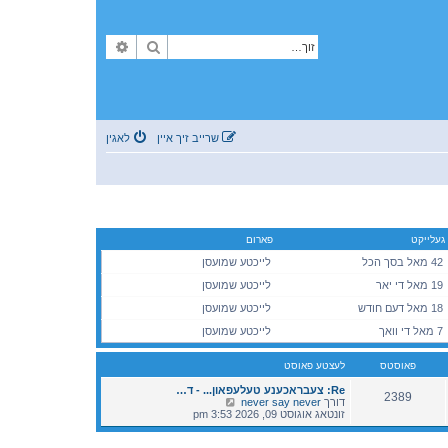
זוך
פארגעשריטענע זוך
שרייב זיך איין
לאגין
געלייקט
פארום
42 מאל בסך הכל
לייכטע שמועסן
19 מאל די יאר
לייכטע שמועסן
18 מאל דעם חודש
לייכטע שמועסן
7 מאל די וואך
לייכטע שמועסן
פאוסטס
לעצטע פאוסט
Re: צעבראכענע טעלעפאון... - ד…
2389
V
דורך
never say never
i
זונטאג אוגוסט 09, 2026 3:53 pm
e
w