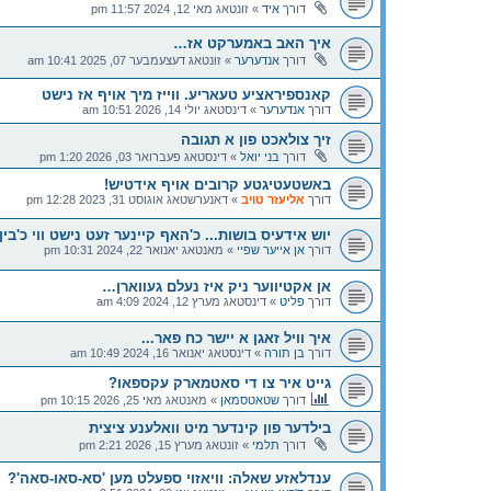
דורך
איד
»
זונטאג מאי 12, 2024 11:57 pm
איך האב באמערקט אז…
דורך
אנדערער
»
זונטאג דעצעמבער 07, 2025 10:41 am
קאנספיראציע טעאריע. ווייז מיך אויף אז נישט
דורך
אנדערער
»
דינסטאג יולי 14, 2026 10:51 am
זיך צולאכט פון א תגובה
דורך
בני יואל
»
דינסטאג פעברואר 03, 2026 1:20 pm
באשטעטיגטע קרובים אויף אידטיש!
דורך
אליעזר טויב
»
דאנערשטאג אוגוסט 31, 2023 12:28 pm
יוש אידעיס בושות... כ'האף קיינער זעט נישט ווי כ'בין 
דורך
אן אייער שפיי
»
מאנטאג יאנואר 22, 2024 10:31 pm
אן אקטיווער ניק איז נעלם געווארן…
דורך
פליט
»
דינסטאג מערץ 12, 2024 4:09 am
איך וויל זאגן א יישר כח פאר...
דורך
בן תורה
»
דינסטאג יאנואר 16, 2024 10:49 am
גייט איר צו די סאטמארק עקספאו?
דורך
שטאטסמאן
»
מאנטאג מאי 25, 2026 10:15 pm
בילדער פון קינדער מיט וואלענע ציצית
דורך
תלמי
»
זונטאג מערץ 15, 2026 2:21 pm
ענדלאזע שאלה: וויאזוי ספעלט מען 'סא-סאו-סאה'?