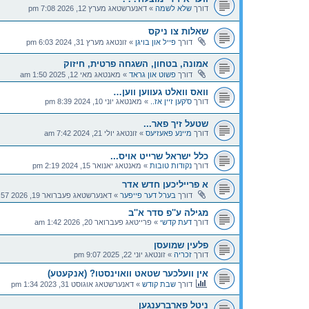
דורך
שלא לשמה
»
דאנערשטאג מערץ 12, 2026 7:08 pm
שאלות צו ניקס
דורך
פייל און בויגן
»
זונטאג מערץ 31, 2024 6:03 pm
אמונה, בטחון, השגחה פרטית, חיזוק
דורך
פשוט און גראד
»
מאנטאג מאי 12, 2025 1:50 am
וואס וואלט געווען ווען…
דורך
ס'קען זיין אז..
»
מאנטאג יוני 10, 2024 8:39 pm
שטעל זיך פאר...
דורך
מיינע פאעזיעס
»
זונטאג יולי 21, 2024 7:42 am
כלל ישראל שרייט אויס...
דורך
נקודות טובות
»
מאנטאג יאנואר 15, 2024 2:19 pm
א פרייליכען חדש אדר
דורך
בערל דער פייפער
»
דאנערשטאג פעברואר 19, 2026 2:57 pm
מגילה ע''פ סדר א''ב
דורך
דעת קדשי
»
פרייטאג פעברואר 20, 2026 1:42 am
פלעין שמועסן
דורך
זכריה
»
זונטאג יוני 22, 2025 9:07 pm
אין וועלכער שטאט וואוינסטו? (אנקעטע)
דורך
שבת קודש
»
דאנערשטאג אוגוסט 31, 2023 1:34 pm
ניטל פארברענגען