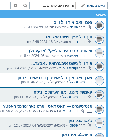
זוך
פארגעשר
נייע טעמע
טעמעס
זאכן וואס איך וויל וויסן
דורך
פארד
»
פרייטאג יולי 14, 2023 4:10 pm
איך וויל אייך פשוט זאגן אז…
דורך
ר' דן
»
זונטאג יולי 16, 2023 2:49 pm
ווי אפט גיבט איר א לייק? (אנקעטע)
דורך
אנקעטע
»
פרייטאג מאי 03, 2024 8:44 am
איך וויל נישט איבערהאקן, אבער...
דורך
נקודות טובות
»
דאנערשטאג יוני 12, 2025 6:04 pm
זאכן וואס איך וויל אויפטון דורכאויס די וואך
דורך
מאנטרעאל
»
מוצש"ק יולי 15, 2023 10:46 pm
קאמפלימענטן און הערות צו ניקס
דורך
מאנטרעאל
»
מוצש"ק יולי 15, 2023 11:18 pm
אנטיסעמיט — האט דאס ווארט נאך עפעס האפט?
דורך
נהוראי
»
דאנערשטאג דעצעמבער 25, 2025 10:58 pm
כ'געדענק נאך
דורך
פעפסי
»
מאנטאג דעצעמבער 04, 2023 12:37 pm
אייוועלט איז דאון