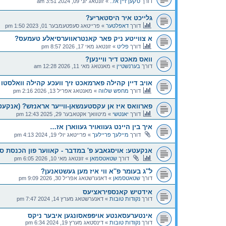
דורך
ס'קען זיין אז..
»
זונטאג יוני 09, 2024 3:51 am
גלייכט איר היסטאריע?
דורך
דאפלטער
»
פרייטאג סעפטעמבער 01, 2023 1:50 pm
א צווייטע ניק פאר קאנטראווערסיאלע טעמעס?
דורך
פליט
»
זונטאג מאי 17, 2026 8:57 pm
וואס מאכט דיר וויינען?
דורך
בערנשטיין
»
מאנטאג מאי 11, 2026 12:28 am
אויב דיין קהילה פארמאכט זיך וועכע קהילה וואלסטו 
דורך
מחפש שלווה
»
מאנטאג אפריל 13, 2026 2:16 pm
פארוואס איז אן עקסטענשאן-ווייער אראנזש? (אנקעט
דורך
יאנטשי
»
מיטוואך אקטאבער 29, 2025 12:43 pm
איך בין היינט געוואויר געווארן אז…
דורך
מיילעך פריילעך
»
פרייטאג יולי 19, 2024 4:13 pm
אנקעטע: אויסגאבע פ' במדבר - קאווער פון הכנסת ס
דורך
שטאטסמאן
»
זונטאג מאי 10, 2026 6:05 pm
ל''ג בעומר פ''א ווי איז מען געשטאנען?
דורך
שטאטסמאן
»
דאנערשטאג אפריל 30, 2026 9:09 pm
אידטיש קאנספיראציעס
דורך
נקודות טובות
»
דאנערשטאג מערץ 14, 2024 7:47 pm
אינטערעסאנטע אויפפאסונגען איבער ניקס
דורך
נקודות טובות
»
דינסטאג מערץ 19, 2024 6:34 pm