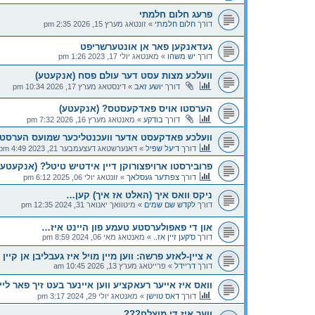
פרעג חלום חלמתי
דורך
חלום חלמתי
»
זונטאג מערץ 15, 2026 2:35 pm
געדאנקען פאר אן אונטערשריפט
דורך
יש משהו
»
מאנטאג יולי 17, 2023 1:26 pm
וועלכע מצות עסט דער עולם פסח (אנקעטע)
דורך
יושע זאב
»
דינסטאג מערץ 17, 2026 10:34 pm
הערסטו אויס פאדקעסטס? (אנקעטע)
דורך
בודקע
»
מאנטאג מערץ 16, 2026 7:32 pm
וועלכע פאדקעסט אדער וועכנטליכער שמועס הערסטו
דורך
דיעל שפיל
»
דאנערשטאג דעצעמבער 21, 2023 4:49 pm
פרובירסטו ארויפצורוקן דיין אידטיש טיטל? (אנקעטע)
דורך
צפת'ער געסלאך
»
זונטאג יולי 06, 2025 6:12 pm
ניקס וואס איך (האלט אז איך) קען…
דורך
לקדש שם שמים
»
מיטוואך יאנואר 31, 2024 12:35 pm
און די פאפולערסטע טעמע פון היינט איז…
דורך
ס'קען זיין אז..
»
מאנטאג מאי 06, 2024 8:59 pm
א ציין-לאזע פרשה: ווען מיין מויל איז געבליבן אן קיין
דורך
דריידל
»
פרייטאג מערץ 13, 2026 10:45 am
וואס איז אייער רעאקציע ווען איינער בעט זיך פאר לי
דורך
דאס טוישן
»
מאנטאג יולי 29, 2024 3:17 pm
ווער איז די מוצלח???