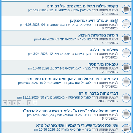
בקשת שילוח מרגלים במשנתם של רבותינו
לעצטע פאוסט דורך
מאדערן ארט
«
פרייטאג יוני 12, 2026 5:38 pm
ענטפערס:
2
@צווייטער'ס רויע געדאנקען
לעצטע פאוסט דורך
פשוט און גראד
«
דאנערשטאג יוני 04, 2026 4:08 pm
ענטפערס:
8
הערות בפרשיות השבוע
לעצטע פאוסט דורך
צווייטער
«
דינסטאג יוני 02, 2026 4:44 pm
ענטפערס:
4
שאלות אין הלכה
לעצטע פאוסט דורך
מלך בייוואז
«
דינסטאג מאי 12, 2026 3:24 pm
ענטפערס:
9
געבאקן נאך פסח
לעצטע פאוסט דורך
בנצי
«
דאנערשטאג אפריל 16, 2026 10:40 am
ענטפערס:
12
דער איסור פון ביטול תורה און וואס עס מיינט פאר מיר
לעצטע פאוסט דורך
להגדיל הטראסק
«
פרייטאג אפריל 10, 2026 5:03 pm
ענטפערס:
6
דברי צחות בדברי תורה
לעצטע פאוסט דורך
להגדיל הטראסק
«
מאנטאג מערץ 30, 2026 11:11 pm
ענטפערס:
203
9
8
7
6
1
…
נייער מפעל עולמי "שיננא" - לימוד משנה תורה להרמב"ם
לעצטע פאוסט דורך
בחינה 25
«
מאנטאג מערץ 23, 2026 12:02 pm
ענטפערס:
5
שמועסן איבער שיעורי ר' שמעון שפיצער שליט"א
לעצטע פאוסט דורך
בינה
«
פרייטאג מערץ 20, 2026 10:36 am
ענטפערס:
18