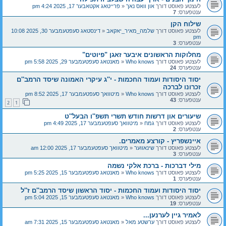
לעצטע פאוסט דורך
און וואס נאך
«
פרייטאג אקטאבער 17, 2025 4:24 pm
ענטפערס:
7
שילוח הקן
לעצטע פאוסט דורך
שלמה_מאיר_יאקאב
«
דינסטאג סעפטעמבער 30, 2025 10:08
pm
ענטפערס:
3
מחלוקות הראשונים איבער זאגן "פיוטים"
לעצטע פאוסט דורך
Who knows
«
מאנטאג סעפטעמבער 29, 2025 5:58 pm
ענטפערס:
24
יסוד היסודות ועמוד החכמות - י''ג עיקרי האמונה שיסד הרמב''ם
זכרונו לברכה
לעצטע פאוסט דורך
Who knows
«
מיטוואך סעפטעמבער 17, 2025 8:52 pm
ענטפערס:
43
2
1
שיעורים און דרשות חודש תשרי תשפ''ו הבעל''ט
לעצטע פאוסט דורך
גמח
«
מיטוואך סעפטעמבער 17, 2025 4:49 pm
ענטפערס:
2
איינשפריץ - קורצע מאמרים.
לעצטע פאוסט דורך
שינאווער
«
מיטוואך סעפטעמבער 17, 2025 12:00 am
ענטפערס:
3
מילי דברכות - ברכת אלקי נשמה
לעצטע פאוסט דורך
Who knows
«
מאנטאג סעפטעמבער 15, 2025 5:25 pm
ענטפערס:
1
יסוד היסודות ועמוד החכמות - יסוד הראשון שיסד הרמב''ם ז''ל
לעצטע פאוסט דורך
Who knows
«
מאנטאג סעפטעמבער 15, 2025 5:04 pm
ענטפערס:
19
לאמיר גיין לערנען...
לעצטע פאוסט דורך
ערשטע מאל
«
מאנטאג סעפטעמבער 15, 2025 7:31 am