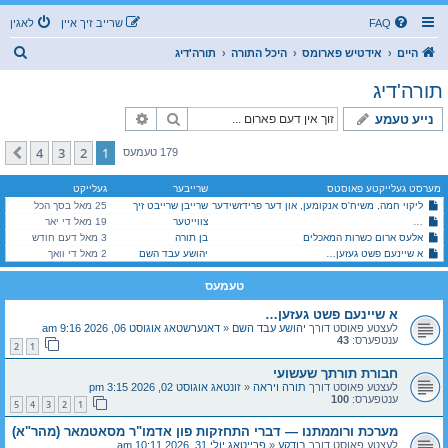
FAQ
שרייב זיך איין
לאגין
ז
היים
אידטיש פארומס
היכל התורה
תורה'דיג
ו
תורה'דיג
ך
זוך
פארגעשריטענע זוך
נייע טעמע
4
3
2
1
קומענדיגע
179 טעמעס
מערסט געלייקטע פאוסטס
שרייבער
געלייקט
ליקוי חמה, משיח'ס אנקומען, און דער פרידזשידער
שרייבן שרייבט זיך
25 מאל בסך הכל
צווייטער
האב נישט מורא פאר קיין עונש! בעט נישט איבער אזויפיל דעם אויבערשטען!
19 מאל די יאר
אלעס ארום כשרות המאכלים
בן תורה
3 מאל דעם חודש
א שיינעם פשט געזען…
יהושע עבד השם
2 מאל די וואך
טעמעס
א שיינעם פשט געזען…
לעצטע פאוסט דורך
יהושע עבד השם
«
דאנערשטאג אוגוסט 06, 2026 9:16 am
ענטפערס:
43
2
1
חבורת תורתך שעשועי
לעצטע פאוסט דורך
תורה ויראה
«
זונטאג אוגוסט 02, 2026 3:15 pm
ענטפערס:
100
5
4
3
2
1
מערכת ורוממתנו — דברי התחזקות פון אדמו"ר מסאטמאר (מהר"א)
לעצטע פאוסט דורך
בודקע
«
פרייטאג יולי 31, 2026 10:11 am