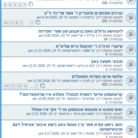
ענטפערס:
102
5
4
3
2
1
ענינים ומכתבים מהצדיק ר' אשר פריינד זי"ע
לעצטע פאוסט דורך
ברטנורה
«
זונטאג יולי 26, 2026 6:34 am
ענטפערס:
231
10
9
8
7
1
…
ליטווישע גדולים וואס בראנגען פון ספרי חסידות
לעצטע פאוסט דורך
איידל
«
פרייטאג יולי 24, 2026 3:00 pm
ענטפערס:
24
שיעורי הרה"ג ר' יחזקאל ווייס שליט"א
לעצטע פאוסט דורך
קרישקע
«
דאנערשטאג יולי 23, 2026 11:31 pm
ענטפערס:
5
מנהגי תשעה באב
לעצטע פאוסט דורך
מיט א ברען
«
דאנערשטאג יולי 23, 2026 12:21 am
ענטפערס:
1
אלעס ארום כשרות המאכלים
לעצטע פאוסט דורך
בן תורה
«
דאנערשטאג יולי 09, 2026 11:36 am
ענטפערס:
433
18
17
16
15
1
…
קרעטשמע אדער ראשית חכמה? וועלכע איז שרעקעדיגער?
לעצטע פאוסט דורך
אנדערער
«
מיטוואך יולי 01, 2026 12:56 am
ענטפערס:
1
וואס מאכט א מענטש אננעמען אז די זאך איז אמת?
לעצטע פאוסט דורך
פשוט און גראד
«
מיטוואך יוני 24, 2026 3:31 pm
ענטפערס:
5
האב נישט מורא פאר קיין עונש! בעט נישט איבער אזויפיל דעם
אויבערשטען!
לעצטע פאוסט דורך
שמות
«
פרייטאג יוני 19, 2026 3:17 pm
ענטפערס:
7