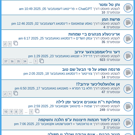
ותן טל ומטר
לעצטע פאוסט דורך
ChatGPT
«
פרייטאג דעצעמבער 05, 2025 10:49 am
ענטפערס:
10
פרשת המן
לעצטע פאוסט דורך
נאסע שמאטעס
«
דינסטאג דעצעמבער 02, 2025 12:46 pm
ענטפערס:
4
אריגינעלע מנהגים ביי שמחות
לעצטע פאוסט דורך
עמק השדים
«
דינסטאג נאוועמבער 25, 2025 6:17 am
ענטפערס:
35
2
1
דער וויליאמסבורגער עירוב
לעצטע פאוסט דורך
דריידל
«
זונטאג נאוועמבער 23, 2025 1:29 pm
ענטפערס:
923
37
36
35
34
1
…
פרנסה ושפע על פי הבעל שם טוב
לעצטע פאוסט דורך
צווייטער
«
דינסטאג נאוועמבער 18, 2025 2:05 pm
ענטפערס:
14
אן אלוועלטליכער עירוב?!
לעצטע פאוסט דורך
חלא בר חמרא
«
מאנטאג נאוועמבער 17, 2025 6:50 pm
ענטפערס:
47
2
1
מחלוקת ר''ת וגאונים איבער זמן לילה
לעצטע פאוסט דורך
שמות
«
מיטוואך אקטאבער 29, 2025 2:59 pm
ענטפערס:
249
10
9
8
7
1
…
בענין לימוד חכמות חיצונות ע''פ הלכה והשקפה
לעצטע פאוסט דורך
א טראכטער
«
דאנערשטאג אקטאבער 23, 2025 7:06 pm
ענטפערס:
2
חינוך הבנים - אויף עבודה שבלב זו תפילה