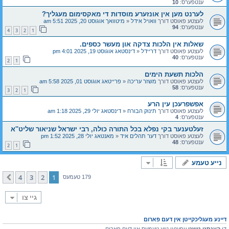
ענטפערס:
10
לערנט מען אין אונזערע מוסדות די מאקסימום מעגליך?
לעצטע פאוסט דורך
וואויל אידל
«
מיטוואך אוגוסט 20, 2025 5:51 am
ענטפערס:
94
4
3
2
1
שאלות אין הלכות צדקה און מעשר כספים.
לעצטע פאוסט דורך
דריידל
«
דינסטאג אוגוסט 19, 2025 4:01 pm
ענטפערס:
40
2
1
הלכות תשעת הימים
לעצטע פאוסט דורך
משזר עריכה
«
פרייטאג אוגוסט 01, 2025 5:58 am
ענטפערס:
58
3
2
1
אפשפרעכן עין הרע
לעצטע פאוסט דורך
תינוק הבורח
«
דינסטאג יולי 29, 2025 1:18 am
ענטפערס:
4
זעלטענער בקי נפלא בכל התורה כולה, רבי ישראל שניאור שליט''א
לעצטע פאוסט דורך
דער תהלים איד
«
מאנטאג יולי 28, 2025 1:52 pm
ענטפערס:
48
2
1
נייע טעמע
4
3
2
1
קומענדיגע
179 טעמעס
גיי צו
דיינע מעגליכקייטן אין דעם פארום
דו
קענסט נישט
עפענען נייע טעמעס אין דעם פארום