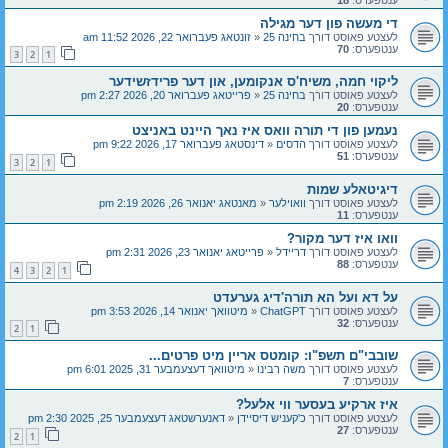
די מעשה פון דער מגילה
לעצטע פאוסט דורך
בחינה 25
«
זונטאג פעברואר 22, 2026 11:52 am
ענטפערס:
70
3
2
1
ליקוי חמה, משיח'ס אנקומען, און דער פרידזשידער
לעצטע פאוסט דורך
בחינה 25
«
פרייטאג פעברואר 20, 2026 2:27 pm
ענטפערס:
20
נעמען פון די תורה וואס איז נאך היינט באניצט
לעצטע פאוסט דורך
הדסים
«
דינסטאג פעברואר 17, 2026 9:22 pm
ענטפערס:
51
3
2
1
דיגיטאלע שמות
לעצטע פאוסט דורך
וואוילער
«
מאנטאג יאנואר 26, 2026 2:19 pm
ענטפערס:
11
וואו איז דער מקור?
לעצטע פאוסט דורך
דריידל
«
פרייטאג יאנואר 23, 2026 2:31 pm
ענטפערס:
88
4
3
2
1
על דא ועל הא תורה'דיג גערעדט
לעצטע פאוסט דורך
ChatGPT
«
מיטוואך יאנואר 14, 2026 3:53 pm
ענטפערס:
32
2
1
שובבי"ם תשפ"ו: קומטס אריין מיט פרטים...
לעצטע פאוסט דורך
משה רבינו
«
מיטוואך דעצעמבער 31, 2025 6:01 pm
ענטפערס:
7
איז ארקיע בעסער ווי אלעל?
לעצטע פאוסט דורך
כ'קעניש דיסיידן
«
דאנערשטאג דעצעמבער 25, 2025 2:30 pm
ענטפערס:
27
2
1