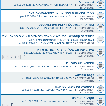
ביליגע הוט
לעצטע פאוסט דורך
א ירושלימער חסיד
«
מאנטאג יולי 13, 2026 11:09 am
ענטפערס:
18
עצות: געלאזט א בעבי אין אויסגעלאשענעם קאר
לעצטע פאוסט דורך
מלך בייוואז
«
מיטוואך אפריל 22, 2026 3:28 pm
ענטפערס:
23
הער אויף אנשטעלן די הויז מיט באקסעס
לעצטע פאוסט דורך
סיסטעם
«
דאנערשטאג מערץ 26, 2026 1:27 pm
ענטפערס:
3
פסח'דיגע קאסמעטיקס: בעטא טעסטערס פאר א נייע סיסטעם וואס
וועט העלפן נאכקוקן אויב א פראדוקט האט חמץ
לעצטע פאוסט דורך
מאטל שניידער
«
זונטאג מערץ 15, 2026 10:40 am
מיין ערפארונג מיט'ן קויפן און צורישן א דירה
לעצטע פאוסט דורך
יאנטשי
«
פרייטאג מערץ 13, 2026 12:55 pm
ענטפערס:
108
5
4
3
2
1
אידטיש 411 סערוויס
לעצטע פאוסט דורך
העלפן א איד
«
פרייטאג נאוועמבער 28, 2025 3:28 pm
ענטפערס:
2
Custom bags
לעצטע פאוסט דורך
איכות
«
זונטאג נאוועמבער 16, 2025 10:46 pm
ענטפערס:
1
וואקאציע אין פאלם ספרינגס
לעצטע פאוסט דורך
גמח
«
פרייטאג אקטאבער 31, 2025 11:07 am
ענטפערס:
11
סקרעיפן א דירה
לעצטע פאוסט דורך
דעת
«
זונטאג סעפטעמבער 28, 2025 11:50 pm
ענטפערס:
37
2
1