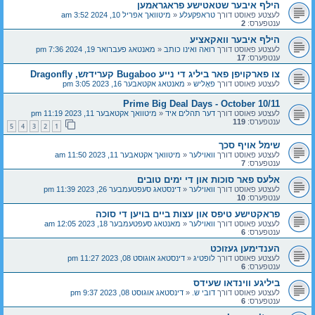
הילף איבער שטאטישע פראגראמען
לעצטע פאוסט דורך
טראפקעלע
«
מיטוואך אפריל 10, 2024 3:52 am
ענטפערס:
2
הילף איבער וואקאציע
לעצטע פאוסט דורך
רואה ואינו כותב
«
מאנטאג פעברואר 19, 2024 7:36 pm
ענטפערס:
17
צו פארקויפן פאר ביליג די נייע Bugaboo קערידזש, Dragonfly
לעצטע פאוסט דורך
פאָליש
«
מאנטאג אקטאבער 16, 2023 3:05 pm
Prime Big Deal Days - October 10/11
לעצטע פאוסט דורך
דער תהלים איד
«
מיטוואך אקטאבער 11, 2023 11:19 pm
ענטפערס:
119
5
4
3
2
1
שימל אויף סכך
לעצטע פאוסט דורך
וואוילער
«
מיטוואך אקטאבער 11, 2023 11:50 am
ענטפערס:
7
אלעס פאר סוכות און די ימים טובים
לעצטע פאוסט דורך
וואוילער
«
דינסטאג סעפטעמבער 26, 2023 11:39 pm
ענטפערס:
10
פראקטישע טיפס און עצות ביים בויען די סוכה
לעצטע פאוסט דורך
וואוילער
«
מאנטאג סעפטעמבער 18, 2023 12:05 am
ענטפערס:
6
הענדימען געזוכט
לעצטע פאוסט דורך
לופטיג
«
דינסטאג אוגוסט 08, 2023 11:27 pm
ענטפערס:
6
ביליגע ווינדאו שעידס
לעצטע פאוסט דורך
דובי ש.
«
דינסטאג אוגוסט 08, 2023 9:37 pm
ענטפערס:
6