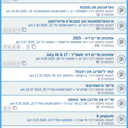
געדאנקען פון מתנות
לעצטע פאוסט דורך
לאקאלער רב
«
דאנערשטאג סעפטעמבער 18, 2025 10:45 am
ענטפערס:
16
אינטערעסאנטע און נוצבארע פראדוקטן
לעצטע פאוסט דורך
דובי ש.
«
דאנערשטאג יולי 31, 2025 1:42 pm
ענטפערס:
83
4
3
2
1
עמעזאן פריים דעי - 2025
לעצטע פאוסט דורך
דער פאטעטע מייסטער
«
זונטאג יולי 13, 2025 2:57 am
ענטפערס:
151
7
6
5
4
1
…
עמעזאן פריים דעי תשפ”ד - July 16 & 17
לעצטע פאוסט דורך
דובי ש.
«
זונטאג יולי 06, 2025 5:59 pm
ענטפערס:
87
4
3
2
1
קאר ליעסינג און רענטל
לעצטע פאוסט דורך
בן מנחם
«
מיטוואך מאי 29, 2024 11:32 pm
ענטפערס:
2
פייער אינשורענס
לעצטע פאוסט דורך
אנדערער
«
דאנערשטאג אפריל 25, 2024 10:27 pm
ענטפערס:
5
פרייזן פון טרויבן פאר מאסט
לעצטע פאוסט דורך
שרייבן שרייבט זיך
«
דאנערשטאג אפריל 25, 2024 9:33 pm
ענטפערס:
27
2
1
סעקשאן 8
לעצטע פאוסט דורך
מי שברך
«
מאנטאג אפריל 15, 2024 3:18 pm
ענטפערס:
1