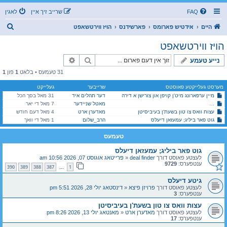
FAQ
שרייב זיך איין
לאגין
ז
היים
אידטיש פארומס
פארשידנס
הויז ווירטשאפט
ו
הויז ווירטשאפט
ך
זוך
פארגעשריטענע זוך
נייע טעמע
31 טעמעס • בלאט
1
פון
1
מערסט געלייקטע פאוסטס
שרייבער
געלייקט
מיין ערפארונג מיט'ן קויפן און צורישן א דירה
דער תהלים איד
31 מאל בסך הכל
מאטל שניידער
7 מאל די יאר
פסח'דיגע קאסמעטיקס: בעטא טעסטערס פאר א נייע סיסטעם וואס וועט העלפן נאכקוקן אויב א פר
עצות וואס צו טון בשעת'ן בעיביסיטן
מאדערן ארט
4 מאל דעם חודש
גוט פאר ביליג; עמעזאן דיעלס
הרב_שלום
1 מאל די וואך
טעמעס
גוט פאר ביליג; עמעזאן דיעלס
לעצטע פאוסט דורך
deal finder
«
פרייטאג אוגוסט 07, 2026 10:56 am
ענטפערס:
9729
390
389
388
387
1
…
גיטע דיעלס
לעצטע פאוסט דורך
פרויזן פיצא
«
דינסטאג יולי 28, 2026 5:51 pm
ענטפערס:
3
עצות וואס צו טון בשעת'ן בעיביסיטן
לעצטע פאוסט דורך
מאדערן ארט
«
מאנטאג יולי 13, 2026 8:26 pm
ענטפערס:
17