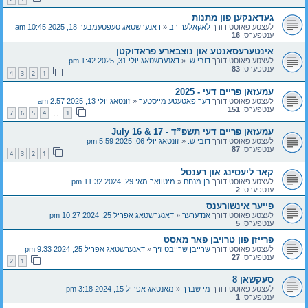
געדאנקען פון מתנות
לעצטע פאוסט דורך
לאקאלער רב
«
דאנערשטאג סעפטעמבער 18, 2025 10:45 am
ענטפערס:
16
אינטערעסאנטע און נוצבארע פראדוקטן
לעצטע פאוסט דורך
דובי ש.
«
דאנערשטאג יולי 31, 2025 1:42 pm
ענטפערס:
83
4
3
2
1
עמעזאן פריים דעי - 2025
לעצטע פאוסט דורך
דער פאטעטע מייסטער
«
זונטאג יולי 13, 2025 2:57 am
ענטפערס:
151
7
6
5
4
1
…
עמעזאן פריים דעי תשפ”ד - July 16 & 17
לעצטע פאוסט דורך
דובי ש.
«
זונטאג יולי 06, 2025 5:59 pm
ענטפערס:
87
4
3
2
1
קאר ליעסינג און רענטל
לעצטע פאוסט דורך
בן מנחם
«
מיטוואך מאי 29, 2024 11:32 pm
ענטפערס:
2
פייער אינשורענס
לעצטע פאוסט דורך
אנדערער
«
דאנערשטאג אפריל 25, 2024 10:27 pm
ענטפערס:
5
פרייזן פון טרויבן פאר מאסט
לעצטע פאוסט דורך
שרייבן שרייבט זיך
«
דאנערשטאג אפריל 25, 2024 9:33 pm
ענטפערס:
27
2
1
סעקשאן 8
לעצטע פאוסט דורך
מי שברך
«
מאנטאג אפריל 15, 2024 3:18 pm
ענטפערס:
1