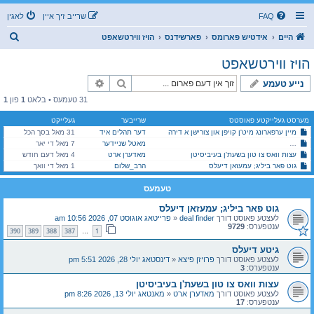
FAQ
שרייב זיך איין
לאגין
ז
היים
אידטיש פארומס
פארשידנס
הויז ווירטשאפט
ו
הויז ווירטשאפט
ך
זוך
פארגעשריטענע זוך
נייע טעמע
31 טעמעס • בלאט
1
פון
1
מערסט געלייקטע פאוסטס
שרייבער
געלייקט
מיין ערפארונג מיט'ן קויפן און צורישן א דירה
דער תהלים איד
31 מאל בסך הכל
מאטל שניידער
7 מאל די יאר
פסח'דיגע קאסמעטיקס: בעטא טעסטערס פאר א נייע סיסטעם וואס וועט העלפן נאכקוקן אויב א פר
עצות וואס צו טון בשעת'ן בעיביסיטן
מאדערן ארט
4 מאל דעם חודש
גוט פאר ביליג; עמעזאן דיעלס
הרב_שלום
1 מאל די וואך
טעמעס
גוט פאר ביליג; עמעזאן דיעלס
לעצטע פאוסט דורך
deal finder
«
פרייטאג אוגוסט 07, 2026 10:56 am
ענטפערס:
9729
390
389
388
387
1
…
גיטע דיעלס
לעצטע פאוסט דורך
פרויזן פיצא
«
דינסטאג יולי 28, 2026 5:51 pm
ענטפערס:
3
עצות וואס צו טון בשעת'ן בעיביסיטן
לעצטע פאוסט דורך
מאדערן ארט
«
מאנטאג יולי 13, 2026 8:26 pm
ענטפערס:
17