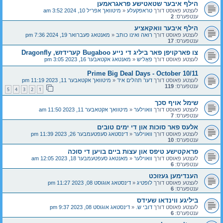
הילף איבער שטאטישע פראגראמען
לעצטע פאוסט דורך
טראפקעלע
«
מיטוואך אפריל 10, 2024 3:52 am
ענטפערס:
2
הילף איבער וואקאציע
לעצטע פאוסט דורך
רואה ואינו כותב
«
מאנטאג פעברואר 19, 2024 7:36 pm
ענטפערס:
17
צו פארקויפן פאר ביליג די נייע Bugaboo קערידזש, Dragonfly
לעצטע פאוסט דורך
פאָליש
«
מאנטאג אקטאבער 16, 2023 3:05 pm
Prime Big Deal Days - October 10/11
לעצטע פאוסט דורך
דער תהלים איד
«
מיטוואך אקטאבער 11, 2023 11:19 pm
ענטפערס:
119
5
4
3
2
1
שימל אויף סכך
לעצטע פאוסט דורך
וואוילער
«
מיטוואך אקטאבער 11, 2023 11:50 am
ענטפערס:
7
אלעס פאר סוכות און די ימים טובים
לעצטע פאוסט דורך
וואוילער
«
דינסטאג סעפטעמבער 26, 2023 11:39 pm
ענטפערס:
10
פראקטישע טיפס און עצות ביים בויען די סוכה
לעצטע פאוסט דורך
וואוילער
«
מאנטאג סעפטעמבער 18, 2023 12:05 am
ענטפערס:
6
הענדימען געזוכט
לעצטע פאוסט דורך
לופטיג
«
דינסטאג אוגוסט 08, 2023 11:27 pm
ענטפערס:
6
ביליגע ווינדאו שעידס
לעצטע פאוסט דורך
דובי ש.
«
דינסטאג אוגוסט 08, 2023 9:37 pm
ענטפערס:
6