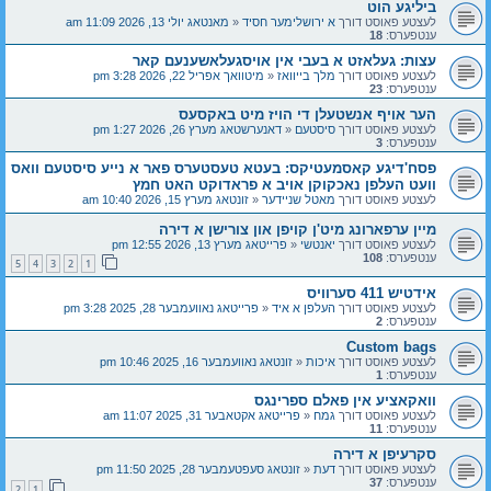
ביליגע הוט
לעצטע פאוסט דורך
א ירושלימער חסיד
«
מאנטאג יולי 13, 2026 11:09 am
ענטפערס:
18
עצות: געלאזט א בעבי אין אויסגעלאשענעם קאר
לעצטע פאוסט דורך
מלך בייוואז
«
מיטוואך אפריל 22, 2026 3:28 pm
ענטפערס:
23
הער אויף אנשטעלן די הויז מיט באקסעס
לעצטע פאוסט דורך
סיסטעם
«
דאנערשטאג מערץ 26, 2026 1:27 pm
ענטפערס:
3
פסח'דיגע קאסמעטיקס: בעטא טעסטערס פאר א נייע סיסטעם וואס
וועט העלפן נאכקוקן אויב א פראדוקט האט חמץ
לעצטע פאוסט דורך
מאטל שניידער
«
זונטאג מערץ 15, 2026 10:40 am
מיין ערפארונג מיט'ן קויפן און צורישן א דירה
לעצטע פאוסט דורך
יאנטשי
«
פרייטאג מערץ 13, 2026 12:55 pm
ענטפערס:
108
5
4
3
2
1
אידטיש 411 סערוויס
לעצטע פאוסט דורך
העלפן א איד
«
פרייטאג נאוועמבער 28, 2025 3:28 pm
ענטפערס:
2
Custom bags
לעצטע פאוסט דורך
איכות
«
זונטאג נאוועמבער 16, 2025 10:46 pm
ענטפערס:
1
וואקאציע אין פאלם ספרינגס
לעצטע פאוסט דורך
גמח
«
פרייטאג אקטאבער 31, 2025 11:07 am
ענטפערס:
11
סקרעיפן א דירה
לעצטע פאוסט דורך
דעת
«
זונטאג סעפטעמבער 28, 2025 11:50 pm
ענטפערס:
37
2
1