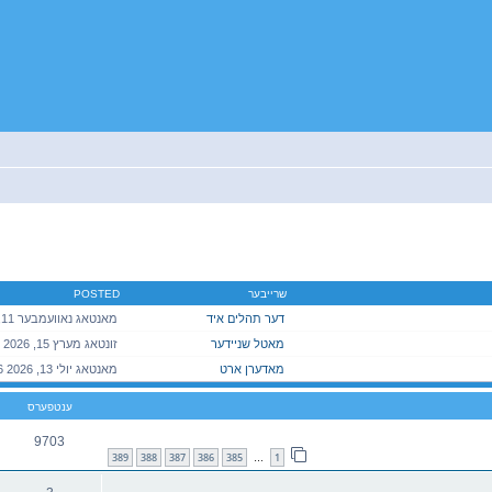
יטענע זוך
שרייבער
POSTED
דער תהלים איד
העלפן נאכקוקן אויב א פראדוקט האט חמץ
מאטל שניידער
מאדערן ארט
ענטפערס
9703
389
388
387
386
385
1
…