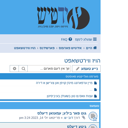
שנעלע לינקס
FAQ
היים
אידטיש פארומס
פארשידנס
הויז ווירטשאפט
הויז ווירטשאפט
זוך
פארגעשר
נייע טעמע
מערסט געלייקטע פאוסטס
מיין ערפארונג מיט'ן קויפן און צורישן א דירה
פסח'דיגע קאסמעטיקס: בעטא טעסטערס פאר א נייע סיסטעם וואס וועט 
עצות וואס צו טון בשעת'ן בעיביסיטן
טעמעס
גוט פאר ביליג; עמעזאן דיעלס
דורך
דובי ש.
»
פרייטאג יולי 14, 2023 3:24 pm
גיטע דיעלס