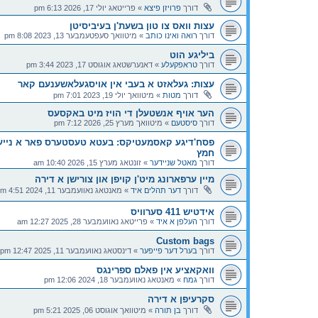
דורך
פרויזן פיצא
»
פרייטאג יולי 17, 2026 6:13 pm
עצות וואס צו טון בשעת'ן בעיביסיטן
דורך
רואה ואינו כותב
»
מיטוואך סעפטעמבער 13, 2023 8:08 pm
ביליגע הוט
דורך
טראפקעלע
»
דאנערשטאג אוגוסט 17, 2023 3:44 pm
עצות: געלאזט א בעבי אין אויסגעלאשענעם קאר
דורך
מטות
»
מיטוואך יולי 19, 2023 7:01 pm
הער אויף אנשטעלן די הויז מיט באקסעס
דורך
סיסטעם
»
מיטוואך מערץ 25, 2026 7:12 pm
פסח'דיגע קאסמעטיקס: בעטא טעסטערס פאר א נייע 
חמץ
דורך
מאטל שניידער
»
זונטאג מערץ 15, 2026 10:40 am
מיין ערפארונג מיט'ן קויפן און צורישן א דירה
דורך
דער תהלים איד
»
מאנטאג נאוועמבער 11, 2024 4:51 pm
אידטיש 411 סערוויס
דורך
העלפן א איד
»
פרייטאג נאוועמבער 28, 2025 12:27 am
Custom bags
דורך
בערל דער פייפער
»
דינסטאג נאוועמבער 11, 2025 12:47 pm
וואקאציע אין פאלם ספרינגס
דורך
גמח
»
מאנטאג נאוועמבער 18, 2024 12:06 pm
סקרעיפן א דירה
דורך
בן תורה
»
מיטוואך אוגוסט 06, 2025 5:21 pm