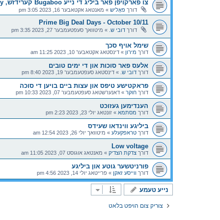
צו פארקויפן פאר ביליג די נייע Bugaboo קערידזש, Dragonfly
דורך
פאָליש
»
מאנטאג אקטאבער 16, 2023 3:05 pm
Prime Big Deal Days - October 10/11
דורך
דובי ש.
»
מיטוואך סעפטעמבער 27, 2023 3:35 pm
שימל אויף סכך
דורך
מירון
»
דינסטאג אקטאבער 10, 2023 11:25 am
אלעס פאר סוכות און די ימים טובים
דורך
דובי ש.
»
דינסטאג סעפטעמבער 19, 2023 8:40 pm
פראקטישע טיפס און עצות ביים בויען די סוכה
דורך
חוקר
»
דאנערשטאג סעפטעמבער 07, 2023 10:33 pm
הענדימען געזוכט
דורך
מסתמא
»
זונטאג יולי 23, 2023 2:23 pm
ביליגע ווינדאו שעידס
דורך
טראפקעלע
»
מיטוואך יולי 26, 2023 12:54 am
Low voltage
דורך
צדקת הצדיק
»
מאנטאג אוגוסט 07, 2023 11:05 am
פורניטשער גוטע און ביליגע
דורך
ווייסע זאקן
»
פרייטאג יולי 14, 2023 4:56 pm
נייע טעמע
צוריק צום הויפט בלאט