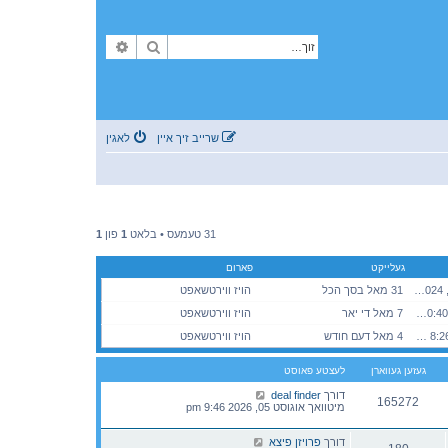
זוך
פארגעשריטענע זוך
שרייב זיך איין
לאגין
31 טעמעס • בלאט
1
פון
1
געלייקט
פארום
מאנטאג נאוועמבער 11, 2024 4:51 pm
31 מאל בסך הכל
הויז ווירטשאפט
זונטאג מערץ 15, 2026 10:40 am
7 מאל די יאר
הויז ווירטשאפט
מאנטאג יולי 13, 2026 8:26 pm
4 מאל דעם חודש
הויז ווירטשאפט
געזען געווארן
לעצטע פאוסט
דורך
deal finder
165272
מיטוואך אוגוסט 05, 2026 9:46 pm
דורך
פרויזן פיצא