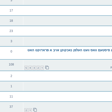
3
17
18
23
3
סיסטעם וואס וועט העלפן נאכקוקן אויב א פראדוקט האט
0
108
5
4
3
2
1
2
1
11
37
2
1