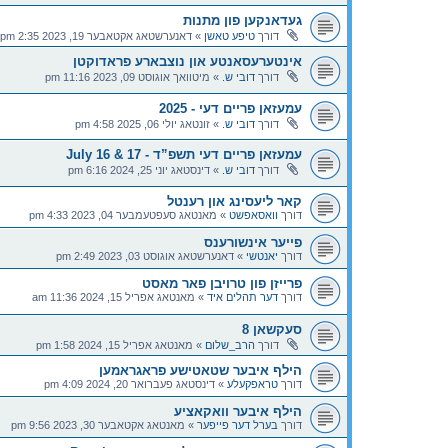
געדאנקען פון מתנות
דורך
טיפע טאשן
»
דאנערשטאג אקטאבער 19, 2023 2:35 pm
אינטערעסאנטע און נוצבארע פראדוקטן
דורך
דובי ש.
»
מיטוואך אוגוסט 09, 2023 11:16 pm
עמעזאן פריים דעי - 2025
דורך
דובי ש.
»
זונטאג יולי 06, 2025 4:58 pm
עמעזאן פריים דעי תשפ”ד - July 16 & 17
דורך
דובי ש.
»
דינסטאג יוני 25, 2024 6:16 pm
קאר ליעסינג און רענטל
דורך
וואסאפשט
»
מאנטאג סעפטעמבער 04, 2023 4:33 pm
פייער אינשורענס
דורך
יאנטשי
»
דאנערשטאג אוגוסט 03, 2023 2:49 pm
פרייזן פון טרויבן פאר מאסט
דורך
דער תהלים איד
»
מאנטאג אפריל 15, 2024 11:36 am
סעקשאן 8
דורך
הרב_שלום
»
מאנטאג אפריל 15, 2024 1:58 pm
הילף איבער שטאטישע פראגראמען
דורך
טראפקעלע
»
דינסטאג פעברואר 20, 2024 4:09 pm
הילף איבער וואקאציע
דורך
בערל דער פייפער
»
מאנטאג אקטאבער 30, 2023 9:56 pm