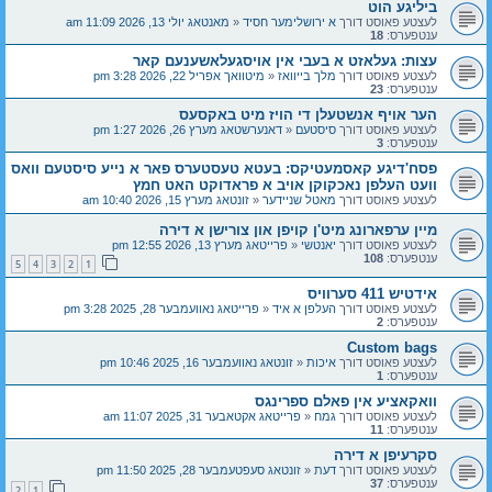
ביליגע הוט
לעצטע פאוסט דורך
א ירושלימער חסיד
«
מאנטאג יולי 13, 2026 11:09 am
ענטפערס:
18
עצות: געלאזט א בעבי אין אויסגעלאשענעם קאר
לעצטע פאוסט דורך
מלך בייוואז
«
מיטוואך אפריל 22, 2026 3:28 pm
ענטפערס:
23
הער אויף אנשטעלן די הויז מיט באקסעס
לעצטע פאוסט דורך
סיסטעם
«
דאנערשטאג מערץ 26, 2026 1:27 pm
ענטפערס:
3
פסח'דיגע קאסמעטיקס: בעטא טעסטערס פאר א נייע סיסטעם וואס
וועט העלפן נאכקוקן אויב א פראדוקט האט חמץ
לעצטע פאוסט דורך
מאטל שניידער
«
זונטאג מערץ 15, 2026 10:40 am
מיין ערפארונג מיט'ן קויפן און צורישן א דירה
לעצטע פאוסט דורך
יאנטשי
«
פרייטאג מערץ 13, 2026 12:55 pm
ענטפערס:
108
5
4
3
2
1
אידטיש 411 סערוויס
לעצטע פאוסט דורך
העלפן א איד
«
פרייטאג נאוועמבער 28, 2025 3:28 pm
ענטפערס:
2
Custom bags
לעצטע פאוסט דורך
איכות
«
זונטאג נאוועמבער 16, 2025 10:46 pm
ענטפערס:
1
וואקאציע אין פאלם ספרינגס
לעצטע פאוסט דורך
גמח
«
פרייטאג אקטאבער 31, 2025 11:07 am
ענטפערס:
11
סקרעיפן א דירה
לעצטע פאוסט דורך
דעת
«
זונטאג סעפטעמבער 28, 2025 11:50 pm
ענטפערס:
37
2
1