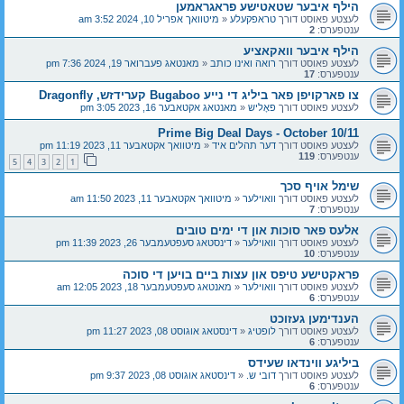
הילף איבער שטאטישע פראגראמען
לעצטע פאוסט דורך
טראפקעלע
«
מיטוואך אפריל 10, 2024 3:52 am
ענטפערס:
2
הילף איבער וואקאציע
לעצטע פאוסט דורך
רואה ואינו כותב
«
מאנטאג פעברואר 19, 2024 7:36 pm
ענטפערס:
17
צו פארקויפן פאר ביליג די נייע Bugaboo קערידזש, Dragonfly
לעצטע פאוסט דורך
פאָליש
«
מאנטאג אקטאבער 16, 2023 3:05 pm
Prime Big Deal Days - October 10/11
לעצטע פאוסט דורך
דער תהלים איד
«
מיטוואך אקטאבער 11, 2023 11:19 pm
ענטפערס:
119
5
4
3
2
1
שימל אויף סכך
לעצטע פאוסט דורך
וואוילער
«
מיטוואך אקטאבער 11, 2023 11:50 am
ענטפערס:
7
אלעס פאר סוכות און די ימים טובים
לעצטע פאוסט דורך
וואוילער
«
דינסטאג סעפטעמבער 26, 2023 11:39 pm
ענטפערס:
10
פראקטישע טיפס און עצות ביים בויען די סוכה
לעצטע פאוסט דורך
וואוילער
«
מאנטאג סעפטעמבער 18, 2023 12:05 am
ענטפערס:
6
הענדימען געזוכט
לעצטע פאוסט דורך
לופטיג
«
דינסטאג אוגוסט 08, 2023 11:27 pm
ענטפערס:
6
ביליגע ווינדאו שעידס
לעצטע פאוסט דורך
דובי ש.
«
דינסטאג אוגוסט 08, 2023 9:37 pm
ענטפערס:
6