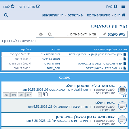
FAQ
שרייב זיך איין
לאגין
ז
היים
אידטיש פארומס
פארשידנס
הויז ווירטשאפט
ו
הויז ווירטשאפט
ך
זוך
פארגעשריטענע זוך
נייע טעמע
31 טעמעס • בלאט
1
פון
1
מערסט געלייקטע פאוסטס
שרייבער
געלייקט
מיין ערפארונג מיט'ן קויפן און צורישן א דירה
דער תהלים איד
31 מאל בסך הכל
מאטל שניידער
7 מאל די יאר
פסח'דיגע קאסמעטיקס: בעטא טעסטערס פאר א נייע סיסטעם וואס וועט העלפן נאכקוקן אויב א פר
עצות וואס צו טון בשעת'ן בעיביסיטן
מאדערן ארט
4 מאל דעם חודש
גוט פאר ביליג; עמעזאן דיעלס
הרב_שלום
1 מאל די וואך
טעמעס
גוט פאר ביליג; עמעזאן דיעלס
לעצטע פאוסט דורך
deal finder
«
פרייטאג אוגוסט 07, 2026 10:56 am
ענטפערס:
9729
390
389
388
387
1
…
גיטע דיעלס
לעצטע פאוסט דורך
פרויזן פיצא
«
דינסטאג יולי 28, 2026 5:51 pm
ענטפערס:
3
עצות וואס צו טון בשעת'ן בעיביסיטן
לעצטע פאוסט דורך
מאדערן ארט
«
מאנטאג יולי 13, 2026 8:26 pm
ענטפערס:
17