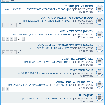
געדאנקען פון מתנות
לעצטע פאוסט דורך
לאקאלער רב
«
דאנערשטאג סעפטעמבער 18, 2025 10:45 am
ענטפערס:
16
אינטערעסאנטע און נוצבארע פראדוקטן
לעצטע פאוסט דורך
דובי ש.
«
דאנערשטאג יולי 31, 2025 1:42 pm
ענטפערס:
83
4
3
2
1
עמעזאן פריים דעי - 2025
לעצטע פאוסט דורך
דער פאטעטע מייסטער
«
זונטאג יולי 13, 2025 2:57 am
ענטפערס:
151
7
6
5
4
1
…
עמעזאן פריים דעי תשפ”ד - July 16 & 17
לעצטע פאוסט דורך
דובי ש.
«
זונטאג יולי 06, 2025 5:59 pm
ענטפערס:
87
4
3
2
1
קאר ליעסינג און רענטל
לעצטע פאוסט דורך
בן מנחם
«
מיטוואך מאי 29, 2024 11:32 pm
ענטפערס:
2
פייער אינשורענס
לעצטע פאוסט דורך
אנדערער
«
דאנערשטאג אפריל 25, 2024 10:27 pm
ענטפערס:
5
פרייזן פון טרויבן פאר מאסט
לעצטע פאוסט דורך
שרייבן שרייבט זיך
«
דאנערשטאג אפריל 25, 2024 9:33 pm
ענטפערס:
27
2
1
סעקשאן 8
לעצטע פאוסט דורך
מי שברך
«
מאנטאג אפריל 15, 2024 3:18 pm
ענטפערס:
1