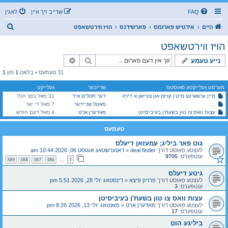
FAQ
שרייב זיך איין
לאגין
ז
היים
אידטיש פארומס
פארשידנס
הויז ווירטשאפט
ו
הויז ווירטשאפט
ך
זוך
פארגעשריטענע זוך
נייע טעמע
31 טעמעס • בלאט
1
פון
1
מערסט געלייקטע פאוסטס
שרייבער
געלייקט
מיין ערפארונג מיט'ן קויפן און צורישן א דירה
דער תהלים איד
31 מאל בסך הכל
מאטל שניידער
7 מאל די יאר
פסח'דיגע קאסמעטיקס: בעטא טעסטערס פאר א נייע סיסטעם וואס וועט העלפן נאכקוקן אויב א פר
עצות וואס צו טון בשעת'ן בעיביסיטן
מאדערן ארט
4 מאל דעם חודש
טעמעס
גוט פאר ביליג; עמעזאן דיעלס
לעצטע פאוסט דורך
deal finder
«
דאנערשטאג אוגוסט 06, 2026 10:44 am
ענטפערס:
9705
389
388
387
386
1
…
גיטע דיעלס
לעצטע פאוסט דורך
פרויזן פיצא
«
דינסטאג יולי 28, 2026 5:51 pm
ענטפערס:
3
עצות וואס צו טון בשעת'ן בעיביסיטן
לעצטע פאוסט דורך
מאדערן ארט
«
מאנטאג יולי 13, 2026 8:26 pm
ענטפערס:
17
ביליגע הוט