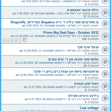
לעצטע פאוסט דורך
טראפקעלע
«
מיטוואך אפריל 10, 2024 3:52 am
ענטפערס:
2
הילף איבער וואקאציע
לעצטע פאוסט דורך
רואה ואינו כותב
«
מאנטאג פעברואר 19, 2024 7:36 pm
ענטפערס:
17
צו פארקויפן פאר ביליג די נייע Bugaboo קערידזש, Dragonfly
לעצטע פאוסט דורך
פאָליש
«
מאנטאג אקטאבער 16, 2023 3:05 pm
Prime Big Deal Days - October 10/11
לעצטע פאוסט דורך
דער תהלים איד
«
מיטוואך אקטאבער 11, 2023 11:19 pm
ענטפערס:
119
5
4
3
2
1
שימל אויף סכך
לעצטע פאוסט דורך
וואוילער
«
מיטוואך אקטאבער 11, 2023 11:50 am
ענטפערס:
7
אלעס פאר סוכות און די ימים טובים
לעצטע פאוסט דורך
וואוילער
«
דינסטאג סעפטעמבער 26, 2023 11:39 pm
ענטפערס:
10
פראקטישע טיפס און עצות ביים בויען די סוכה
לעצטע פאוסט דורך
וואוילער
«
מאנטאג סעפטעמבער 18, 2023 12:05 am
ענטפערס:
6
הענדימען געזוכט
לעצטע פאוסט דורך
לופטיג
«
דינסטאג אוגוסט 08, 2023 11:27 pm
ענטפערס:
6
ביליגע ווינדאו שעידס
לעצטע פאוסט דורך
דובי ש.
«
דינסטאג אוגוסט 08, 2023 9:37 pm
ענטפערס:
6
Low voltage