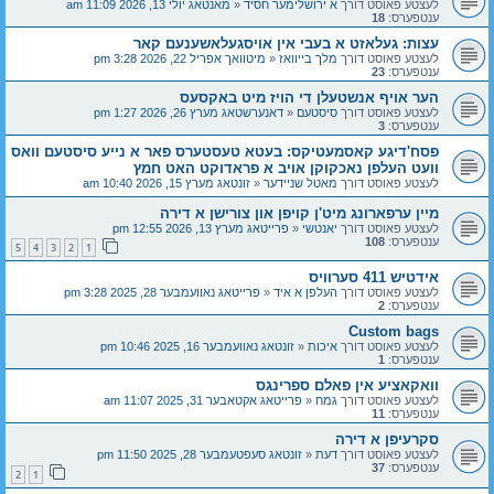
לעצטע פאוסט דורך
א ירושלימער חסיד
«
מאנטאג יולי 13, 2026 11:09 am
ענטפערס:
18
עצות: געלאזט א בעבי אין אויסגעלאשענעם קאר
לעצטע פאוסט דורך
מלך בייוואז
«
מיטוואך אפריל 22, 2026 3:28 pm
ענטפערס:
23
הער אויף אנשטעלן די הויז מיט באקסעס
לעצטע פאוסט דורך
סיסטעם
«
דאנערשטאג מערץ 26, 2026 1:27 pm
ענטפערס:
3
פסח'דיגע קאסמעטיקס: בעטא טעסטערס פאר א נייע סיסטעם וואס
וועט העלפן נאכקוקן אויב א פראדוקט האט חמץ
לעצטע פאוסט דורך
מאטל שניידער
«
זונטאג מערץ 15, 2026 10:40 am
מיין ערפארונג מיט'ן קויפן און צורישן א דירה
לעצטע פאוסט דורך
יאנטשי
«
פרייטאג מערץ 13, 2026 12:55 pm
ענטפערס:
108
5
4
3
2
1
אידטיש 411 סערוויס
לעצטע פאוסט דורך
העלפן א איד
«
פרייטאג נאוועמבער 28, 2025 3:28 pm
ענטפערס:
2
Custom bags
לעצטע פאוסט דורך
איכות
«
זונטאג נאוועמבער 16, 2025 10:46 pm
ענטפערס:
1
וואקאציע אין פאלם ספרינגס
לעצטע פאוסט דורך
גמח
«
פרייטאג אקטאבער 31, 2025 11:07 am
ענטפערס:
11
סקרעיפן א דירה
לעצטע פאוסט דורך
דעת
«
זונטאג סעפטעמבער 28, 2025 11:50 pm
ענטפערס:
37
2
1