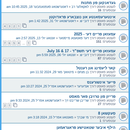
געדאנקען פון מתנות
לעצטע פאוסט דורך
לאקאלער רב
«
דאנערשטאג סעפטעמבער 18, 2025 10:45 am
ענטפערס:
16
אינטערעסאנטע און נוצבארע פראדוקטן
לעצטע פאוסט דורך
דובי ש.
«
דאנערשטאג יולי 31, 2025 1:42 pm
ענטפערס:
83
4
3
2
1
עמעזאן פריים דעי - 2025
לעצטע פאוסט דורך
דער פאטעטע מייסטער
«
זונטאג יולי 13, 2025 2:57 am
ענטפערס:
151
7
6
5
4
1
…
עמעזאן פריים דעי תשפ”ד - July 16 & 17
לעצטע פאוסט דורך
דובי ש.
«
זונטאג יולי 06, 2025 5:59 pm
ענטפערס:
87
4
3
2
1
קאר ליעסינג און רענטל
לעצטע פאוסט דורך
בן מנחם
«
מיטוואך מאי 29, 2024 11:32 pm
ענטפערס:
2
פייער אינשורענס
לעצטע פאוסט דורך
אנדערער
«
דאנערשטאג אפריל 25, 2024 10:27 pm
ענטפערס:
5
פרייזן פון טרויבן פאר מאסט
לעצטע פאוסט דורך
שרייבן שרייבט זיך
«
דאנערשטאג אפריל 25, 2024 9:33 pm
ענטפערס:
27
2
1
סעקשאן 8
לעצטע פאוסט דורך
מי שברך
«
מאנטאג אפריל 15, 2024 3:18 pm
ענטפערס:
1
הילף איבער שטאטישע פראגראמען