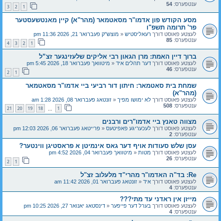
ענטפערס:
54
3
2
1
מסע הקודש פון אדמו"ר מסאטמאר (מהר"א) קיין מאנטשעסטער
פר' תרומה תשפ"ו
לעצטע פאוסט דורך
רעאליסטיש
«
מוצש"ק פעברואר 21, 2026 11:36 pm
ענטפערס:
85
4
3
2
1
ברוך דיין האמת: מרן הגאון רבי אליקים שלעזינגער זצ”ל
לעצטע פאוסט דורך
דער תהלים איד
«
מיטוואך פעברואר 18, 2026 5:45 pm
ענטפערס:
46
2
1
שמחת בית סאטמאר: חיתון דור רביעי ביי אדמו"ר מסאטמאר
(מהר"א)
לעצטע פאוסט דורך
לא ימושו מפיך
«
זונטאג פעברואר 08, 2026 1:28 am
ענטפערס:
508
21
20
19
18
1
…
מצווה טאנץ ביי אדמו"רים ורבנים
לעצטע פאוסט דורך
לעכעריגע פאפיטעס
«
פרייטאג פעברואר 06, 2026 12:03 pm
ענטפערס:
2
עסן שלש סעודות אויף דער גאס אינמיטן א פראסטיגן ווינטער?
לעצטע פאוסט דורך
מטות
«
מיטוואך פעברואר 04, 2026 4:52 pm
ענטפערס:
26
2
1
Re: בד"ה האדמו"ר מהרי"ד מלעלוב זצ"ל
לעצטע פאוסט דורך
איד
«
זונטאג פעברואר 01, 2026 11:42 am
ענטפערס:
4
מייזן אין ראדני עד מתי???
לעצטע פאוסט דורך
בערל דער פייפער
«
דינסטאג יאנואר 27, 2026 10:25 pm
ענטפערס:
4