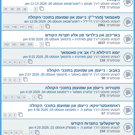
לעצטע פאוסט דורך
פעמון
«
דאנערשטאג אוגוסט 06, 2026 12:13 am
ענטפערס:
772
31
30
29
28
1
…
סאטמאר (מהרי"י): נייעסן און שמועסן בתוככי הקהלה
לעצטע פאוסט דורך
דריידל
«
דאנערשטאג אוגוסט 06, 2026 12:06 am
ענטפערס:
2961
119
118
117
116
1
…
באריכטן און בילדער פון אלע חצרות הקודש
לעצטע פאוסט דורך
קוקן פאזיטיוו
«
מיטוואך אוגוסט 05, 2026 9:50 pm
ענטפערס:
4037
162
161
160
159
1
…
יומא דהילולא כ"ו אב אין סאטמאר
לעצטע פאוסט דורך
קוקן פאזיטיוו
«
מיטוואך אוגוסט 05, 2026 9:15 pm
ענטפערס:
116
5
4
3
2
1
באבוב : נייעסן און שמועסן בתוככי הקהלה
לעצטע פאוסט דורך
היימשע באפער
«
מיטוואך אוגוסט 05, 2026 2:57 pm
ענטפערס:
98
4
3
2
1
סקווירא: נייעסן און שמועסן בתוככי הקהלה
לעצטע פאוסט דורך
קלארע וואסער
«
דינסטאג אוגוסט 04, 2026 4:19 pm
ענטפערס:
275
12
11
10
9
1
…
ראחמאסטריווקא: נייעסן און שמועסן בתוככי הקהלה
לעצטע פאוסט דורך
שמעון ה.
«
מאנטאג אוגוסט 03, 2026 4:46 pm
ענטפערס:
67
3
2
1
קרישקעלעך בחצרות הקודש
לעצטע פאוסט דורך
שמעון ה.
«
מוצש"ק אוגוסט 01, 2026 4:20 pm
ענטפערס:
234
10
9
8
7
1
…