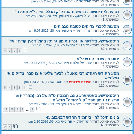
לעצטע פאוסט דורך
מאיר שלום
«
זונטאג מאי 24, 2026 7:05 pm
ענטפערס:
23
נסיעה לזידיטשוב - בראשות אבדק''ק מכלל יופי - י''א תמוז פ''ו
לעצטע פאוסט דורך
פערל פיסקעל
«
מיטוואך מאי 20, 2026 2:59 pm
ענטפערס:
1
מסעות לקברי צדיקים לטובת מגביתים
לעצטע פאוסט דורך
תורה ויראה
«
מיטוואך מאי 20, 2026 9:07 am
ענטפערס:
2
היסטארישע בילדער און זכרונות פון גרויסן בהמ''ד אין קרית יואל
לעצטע פאוסט דורך
אסרוחג
«
דינסטאג מאי 19, 2026 12:35 pm
ענטפערס:
89
4
3
2
1
יחוס פון שרפי קודש זי"ע
לעצטע פאוסט דורך
עומד על תלת
«
מאנטאג מאי 18, 2026 10:41 am
ענטפערס:
4
מסע הקודש הגה"צ רבי מאטל זילבער שליט"א צו קברי צדיקים אין
גאליציא
לעצטע פאוסט דורך
מערכת אידטיש
«
זונטאג מאי 17, 2026 1:34 pm
ענטפערס:
110
5
4
3
2
1
היסטארישע סאטמארע טעג: הכנסת ס"ת של רבי (מהרי"י) &
ערשייננוג פון ספר "קול יהודה" מדא"ח
לעצטע פאוסט דורך
תורה ויראה
«
מיטוואך מאי 13, 2026 2:12 pm
ענטפערס:
257
11
10
9
8
1
…
בונים היכל לה': ביהמ"ד החדש דבאבוב 45
לעצטע פאוסט דורך
חושי הארכי
«
פרייטאג מאי 08, 2026 2:20 pm
ענטפערס:
45
2
1