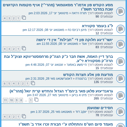
מסע הקודש פון אדמו"ר מסאטמאר (מהרי"י) אויף מקומות הקדושים
שבת במדבר תשפ"ו
לעצטע פאוסט דורך
תורה ויראה
«
מיטוואך יוני 17, 2026 2:03 pm
ענטפערס:
90
4
3
2
1
ל''ג בעומר סקווירא
לעצטע פאוסט דורך
מיטן רבינס כח
«
מאנטאג יוני 08, 2026 12:17 pm
ענטפערס:
12
יושר׳דיגע חלוקה פון די ״חבילות״ אין די ירושה
לעצטע פאוסט דורך
אגד
«
מאנטאג יוני 08, 2026 11:55 am
ענטפערס:
83
4
3
2
1
ברוך דיין האמת, אשת חבר כ"ק הגה"ק מרחמסטריווקא זצוק"ל ובת
הרה"ק מסקווירא זי"ע.
לעצטע פאוסט דורך
היימשע באפער
«
זונטאג יוני 07, 2026 4:46 pm
ענטפערס:
15
מודעות פון אלע חצרות הקודש
לעצטע פאוסט דורך
ברטנורה
«
דאנערשטאג מאי 28, 2026 2:31 pm
ענטפערס:
135
6
5
4
3
2
1
גראנדיעזע פלאן פאר ביהמ"ד הגדול והחדש קרית יואל (מהר"א)
לעצטע פאוסט דורך
מיט א ברען
«
מיטוואך מאי 27, 2026 3:47 pm
ענטפערס:
265
11
10
9
8
1
…
חסידים שמועסן
לעצטע פאוסט דורך
יעקב דוד
«
מאנטאג מאי 25, 2026 1:37 pm
ענטפערס:
78
4
3
2
1
מעמד סיום הש"ס והתחלתו ע"י חבורת זכרו אדר ב' תשפ"ז