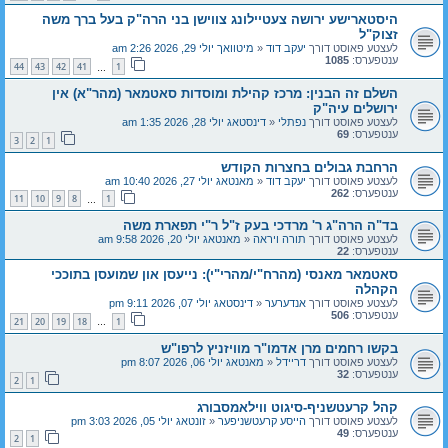
היסטארישע ירושה צעטיילונג צווישן בני הרה"ק בעל ברך משה
זצוק"ל
לעצטע פאוסט דורך
יעקב דוד
«
מיטוואך יולי 29, 2026 2:26 am
ענטפערס:
1085
44
43
42
41
1
…
השלם זה הבנין: מרכז קהילת ומוסדות סאטמאר (מהר"א) אין
ירושלים עיה"ק
לעצטע פאוסט דורך
נפתלי
«
דינסטאג יולי 28, 2026 1:35 am
ענטפערס:
69
3
2
1
הרחבת גבולים בחצרות הקודש
לעצטע פאוסט דורך
יעקב דוד
«
מאנטאג יולי 27, 2026 10:40 am
ענטפערס:
262
11
10
9
8
1
…
בד"ה הרה"ג ר' מרדכי בעק ז"ל ר"י תפארת משה
לעצטע פאוסט דורך
תורה ויראה
«
מאנטאג יולי 20, 2026 9:58 am
ענטפערס:
22
סאטמאר מאנסי (מהרח"י/מהרי"י): נייעסן און שמועסן בתוככי
הקהלה
לעצטע פאוסט דורך
אנדערער
«
דינסטאג יולי 07, 2026 9:11 pm
ענטפערס:
506
21
20
19
18
1
…
בקשו רחמים מרן אדמו"ר מוויזניץ לרפו"ש
לעצטע פאוסט דורך
דריידל
«
מאנטאג יולי 06, 2026 8:07 pm
ענטפערס:
32
2
1
קהל קרעטשניף-סיגוט ווילאמסבורג
לעצטע פאוסט דורך
הייסע קרעטשניפער
«
זונטאג יולי 05, 2026 3:03 pm
ענטפערס:
49
2
1