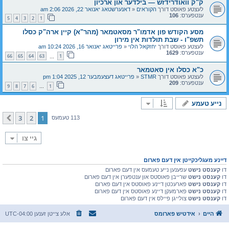
ק"ק וואודרידזש — בילדער און ארכיון
לעצטע פאוסט דורך
הקוראים
«
דאנערשטאג יאנואר 22, 2026 2:06 am
ענטפערס:
106
5
4
3
2
1
מסע הקודש פון אדמו"ר מסאטמאר (מהר"א) קיין ארה"ק כסלו
תשפ"ו - שבת תולדות אין מירון
לעצטע פאוסט דורך
יחזקאל הלוי
«
פרייטאג יאנואר 16, 2026 10:24 am
ענטפערס:
1629
66
65
64
63
1
…
כ"א כסלו אין סאטמאר
לעצטע פאוסט דורך
STMR
«
פרייטאג דעצעמבער 12, 2025 1:04 pm
ענטפערס:
209
9
8
7
6
1
…
נייע טעמע
3
2
1
קומענדיגע
113 טעמעס
גיי צו
דיינע מעגליכקייטן אין דעם פארום
דו
קענסט נישט
עפענען נייע טעמעס אין דעם פארום
דו
קענסט נישט
שרייבן פאוסטס און ענטפערן אין דעם פארום
דו
קענסט נישט
פארעכטן דיינע פאוסטס אין דעם פארום
דו
קענסט נישט
פארמעקן דיינע פאוסטס אין דעם פארום
דו
קענסט נישט
צולייגן פיילס אין דעם פארום
היים
אידטיש פארומס
אלע צייטן זענען
UTC-04:00