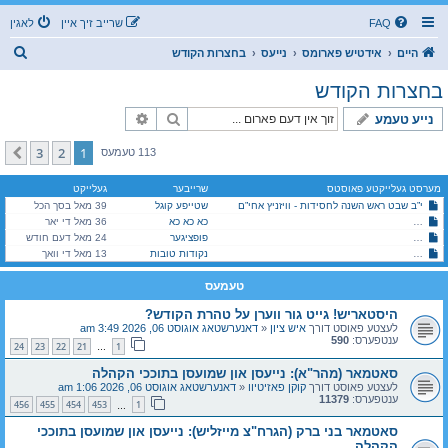
FAQ
שרייב זיך איין
לאגין
ז
היים
אידטיש פארומס
נייעס
בחצרות הקודש
ו
בחצרות הקודש
ך
זוך
פארגעשריטענע זוך
נייע טעמע
3
2
1
קומענדיגע
113 טעמעס
מערסט געלייקטע פאוסטס
שרייבער
געלייקט
י”ב שבט ראש השנה לחסידות - וויזניץ אחי”ם
שטייפע קוגל
39 מאל בסך הכל
כא כא כא
היסטארישע ירושה צעטיילונג צווישן בני הרה"ק בעל ברך משה זצוק"ל
36 מאל די יאר
סאטמאר (מהר"א): נייעסן און שמועסן בתוככי הקהלה
פופציגער
24 מאל דעם חודש
סאטמאר (מהר"א): נייעסן און שמועסן בתוככי הקהלה
נקודות טובות
13 מאל די וואך
טעמעס
היסטאריש! גייט גור ווערן על טהרת הקודש?
לעצטע פאוסט דורך
איש ציון
«
דאנערשטאג אוגוסט 06, 2026 3:49 am
ענטפערס:
590
24
23
22
21
1
…
סאטמאר (מהר"א): נייעסן און שמועסן בתוככי הקהלה
לעצטע פאוסט דורך
קוקן פאזיטיוו
«
דאנערשטאג אוגוסט 06, 2026 1:06 am
ענטפערס:
11379
456
455
454
453
1
…
סאטמאר בני ברק (הגרח"צ מייזליש): נייעסן און שמועסן בתוככי
הקהלה