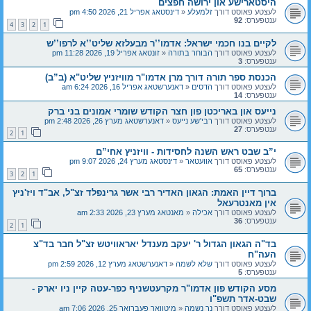
היסטארישע און ירושה חפצים
לעצטע פאוסט דורך
זלמעלע
«
דינסטאג אפריל 21, 2026 4:50 pm
ענטפערס:
92
4
3
2
1
לקיים בנו חכמי ישראל: אדמו’’ר מבעלזא שליט’’א לרפו’’ש
לעצטע פאוסט דורך
הבוחר בתורה
«
זונטאג אפריל 19, 2026 11:28 pm
ענטפערס:
3
הכנסת ספר תורה דורך מרן אדמו"ר מוויזניץ שליט"א (ב”ב)
לעצטע פאוסט דורך
הדסים
«
דאנערשטאג אפריל 16, 2026 6:24 am
ענטפערס:
14
נייעס און באריכטן פון חצר הקודש שומרי אמונים בני ברק
לעצטע פאוסט דורך
רבי'שע נייעס
«
דאנערשטאג מערץ 26, 2026 2:48 pm
ענטפערס:
27
2
1
י”ב שבט ראש השנה לחסידות - וויזניץ אחי”ם
לעצטע פאוסט דורך
אוועטאר
«
דינסטאג מערץ 24, 2026 9:07 pm
ענטפערס:
65
3
2
1
ברוך דיין האמת: הגאון האדיר רבי אשר גרינפלד זצ"ל, אב"ד ויז'ניץ
אין מאנטרעאל
לעצטע פאוסט דורך
אכילה
«
מאנטאג מערץ 23, 2026 2:33 am
ענטפערס:
36
2
1
בד"ה הגאון הגדול ר' יעקב מענדל יאראוויטש זצ"ל חבר בד"צ
העה"ח
לעצטע פאוסט דורך
שלא לשמה
«
דאנערשטאג מערץ 12, 2026 2:59 pm
ענטפערס:
5
מסע הקודש פון אדמו"ר מקרעטשניף כפר-עטה קיין ניו יארק -
שבט-אדר תשפ"ו
לעצטע פאוסט דורך
נר נשמה
«
מיטוואך פעברואר 25, 2026 7:06 am