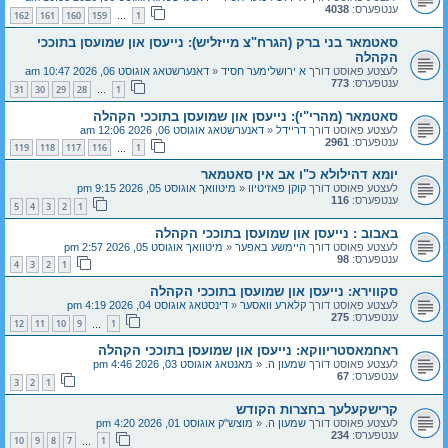
ענטפערס:
4038
162
161
160
159
1
…
סאטמאר בני ברק (הגרח"צ מייזליש): נייעסן און שמועסן בתוככי
הקהלה
לעצטע פאוסט דורך
א ירושלימער חסיד
«
דאנערשטאג אוגוסט 06, 2026 10:47 am
ענטפערס:
773
31
30
29
28
1
…
סאטמאר (מהרי"י): נייעסן און שמועסן בתוככי הקהלה
לעצטע פאוסט דורך
דריידל
«
דאנערשטאג אוגוסט 06, 2026 12:06 am
ענטפערס:
2961
119
118
117
116
1
…
יומא דהילולא כ"ו אב אין סאטמאר
לעצטע פאוסט דורך
קוקן פאזיטיוו
«
מיטוואך אוגוסט 05, 2026 9:15 pm
ענטפערס:
116
5
4
3
2
1
באבוב : נייעסן און שמועסן בתוככי הקהלה
לעצטע פאוסט דורך
היימשע באפער
«
מיטוואך אוגוסט 05, 2026 2:57 pm
ענטפערס:
98
4
3
2
1
סקווירא: נייעסן און שמועסן בתוככי הקהלה
לעצטע פאוסט דורך
קלארע וואסער
«
דינסטאג אוגוסט 04, 2026 4:19 pm
ענטפערס:
275
12
11
10
9
1
…
ראחמאסטריווקא: נייעסן און שמועסן בתוככי הקהלה
לעצטע פאוסט דורך
שמעון ה.
«
מאנטאג אוגוסט 03, 2026 4:46 pm
ענטפערס:
67
3
2
1
קרישקעלעך בחצרות הקודש
לעצטע פאוסט דורך
שמעון ה.
«
מוצש"ק אוגוסט 01, 2026 4:20 pm
ענטפערס:
234
10
9
8
7
1
…