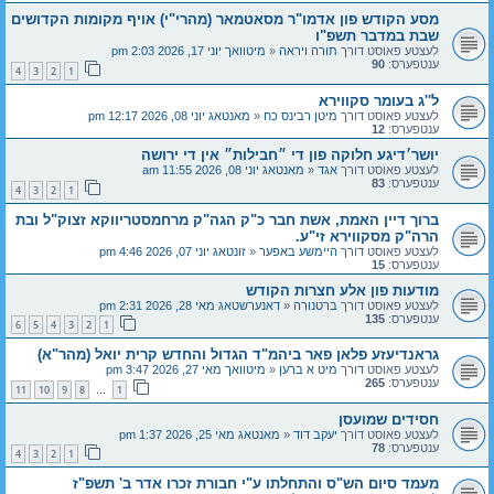
מסע הקודש פון אדמו"ר מסאטמאר (מהרי"י) אויף מקומות הקדושים
שבת במדבר תשפ"ו
לעצטע פאוסט דורך
תורה ויראה
«
מיטוואך יוני 17, 2026 2:03 pm
ענטפערס:
90
4
3
2
1
ל''ג בעומר סקווירא
לעצטע פאוסט דורך
מיטן רבינס כח
«
מאנטאג יוני 08, 2026 12:17 pm
ענטפערס:
12
יושר׳דיגע חלוקה פון די ״חבילות״ אין די ירושה
לעצטע פאוסט דורך
אגד
«
מאנטאג יוני 08, 2026 11:55 am
ענטפערס:
83
4
3
2
1
ברוך דיין האמת, אשת חבר כ"ק הגה"ק מרחמסטריווקא זצוק"ל ובת
הרה"ק מסקווירא זי"ע.
לעצטע פאוסט דורך
היימשע באפער
«
זונטאג יוני 07, 2026 4:46 pm
ענטפערס:
15
מודעות פון אלע חצרות הקודש
לעצטע פאוסט דורך
ברטנורה
«
דאנערשטאג מאי 28, 2026 2:31 pm
ענטפערס:
135
6
5
4
3
2
1
גראנדיעזע פלאן פאר ביהמ"ד הגדול והחדש קרית יואל (מהר"א)
לעצטע פאוסט דורך
מיט א ברען
«
מיטוואך מאי 27, 2026 3:47 pm
ענטפערס:
265
11
10
9
8
1
…
חסידים שמועסן
לעצטע פאוסט דורך
יעקב דוד
«
מאנטאג מאי 25, 2026 1:37 pm
ענטפערס:
78
4
3
2
1
מעמד סיום הש"ס והתחלתו ע"י חבורת זכרו אדר ב' תשפ"ז