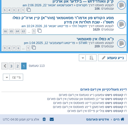
ק"ק וואודרידזש — בילדער און ארכיון
לעצטע פאוסט דורך
הקוראים
«
דאנערשטאג יאנואר 22, 2026 2:06 am
ענטפערס:
106
5
4
3
2
1
מסע הקודש פון אדמו"ר מסאטמאר (מהר"א) קיין ארה"ק כסלו
תשפ"ו - שבת תולדות אין מירון
לעצטע פאוסט דורך
יחזקאל הלוי
«
פרייטאג יאנואר 16, 2026 10:24 am
ענטפערס:
1629
66
65
64
63
1
…
כ"א כסלו אין סאטמאר
לעצטע פאוסט דורך
STMR
«
פרייטאג דעצעמבער 12, 2025 1:04 pm
ענטפערס:
209
9
8
7
6
1
…
נייע טעמע
3
2
1
קומענדיגע
113 טעמעס
גיי צו
דיינע מעגליכקייטן אין דעם פארום
דו
קענסט נישט
עפענען נייע טעמעס אין דעם פארום
דו
קענסט נישט
שרייבן פאוסטס און ענטפערן אין דעם פארום
דו
קענסט נישט
פארעכטן דיינע פאוסטס אין דעם פארום
דו
קענסט נישט
פארמעקן דיינע פאוסטס אין דעם פארום
דו
קענסט נישט
צולייגן פיילס אין דעם פארום
היים
אידטיש פארומס
אלע צייטן זענען
UTC-04:00