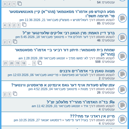
ענטפערס:
54
3
2
1
מסע הקודש פון אדמו"ר מסאטמאר (מהר"א) קיין מאנטשעסטער
פר' תרומה תשפ"ו
לעצטע פאוסט דורך
רעאליסטיש
«
מוצש"ק פעברואר 21, 2026 11:36 pm
ענטפערס:
85
4
3
2
1
ברוך דיין האמת: מרן הגאון רבי אליקים שלעזינגער זצ”ל
לעצטע פאוסט דורך
דער תהלים איד
«
מיטוואך פעברואר 18, 2026 5:45 pm
ענטפערס:
46
2
1
שמחת בית סאטמאר: חיתון דור רביעי ביי אדמו"ר מסאטמאר
(מהר"א)
לעצטע פאוסט דורך
לא ימושו מפיך
«
זונטאג פעברואר 08, 2026 1:28 am
ענטפערס:
508
21
20
19
18
1
…
מצווה טאנץ ביי אדמו"רים ורבנים
לעצטע פאוסט דורך
לעכעריגע פאפיטעס
«
פרייטאג פעברואר 06, 2026 12:03 pm
ענטפערס:
2
עסן שלש סעודות אויף דער גאס אינמיטן א פראסטיגן ווינטער?
לעצטע פאוסט דורך
מטות
«
מיטוואך פעברואר 04, 2026 4:52 pm
ענטפערס:
26
2
1
Re: בד"ה האדמו"ר מהרי"ד מלעלוב זצ"ל
לעצטע פאוסט דורך
איד
«
זונטאג פעברואר 01, 2026 11:42 am
ענטפערס:
4
מייזן אין ראדני עד מתי???
לעצטע פאוסט דורך
בערל דער פייפער
«
דינסטאג יאנואר 27, 2026 10:25 pm
ענטפערס:
4