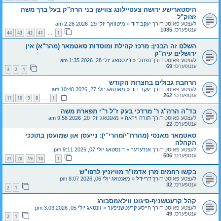
היסטארישע ירושה צעטיילונג צווישן בני הרה"ק בעל ברך משה
זצוק"ל
לעצטע פאוסט דורך
יעקב דוד
«
מיטוואך יולי 29, 2026 2:26 am
ענטפערס:
1085
44
43
42
41
1
…
השלם זה הבנין: מרכז קהילת ומוסדות סאטמאר (מהר"א) אין
ירושלים עיה"ק
לעצטע פאוסט דורך
נפתלי
«
דינסטאג יולי 28, 2026 1:35 am
ענטפערס:
69
3
2
1
הרחבת גבולים בחצרות הקודש
לעצטע פאוסט דורך
יעקב דוד
«
מאנטאג יולי 27, 2026 10:40 am
ענטפערס:
262
11
10
9
8
1
…
בד"ה הרה"ג ר' מרדכי בעק ז"ל ר"י תפארת משה
לעצטע פאוסט דורך
תורה ויראה
«
מאנטאג יולי 20, 2026 9:58 am
ענטפערס:
22
סאטמאר מאנסי (מהרח"י/מהרי"י): נייעסן און שמועסן בתוככי
הקהלה
לעצטע פאוסט דורך
אנדערער
«
דינסטאג יולי 07, 2026 9:11 pm
ענטפערס:
506
21
20
19
18
1
…
בקשו רחמים מרן אדמו"ר מוויזניץ לרפו"ש
לעצטע פאוסט דורך
דריידל
«
מאנטאג יולי 06, 2026 8:07 pm
ענטפערס:
32
2
1
קהל קרעטשניף-סיגוט ווילאמסבורג
לעצטע פאוסט דורך
הייסע קרעטשניפער
«
זונטאג יולי 05, 2026 3:03 pm
ענטפערס:
49
2
1