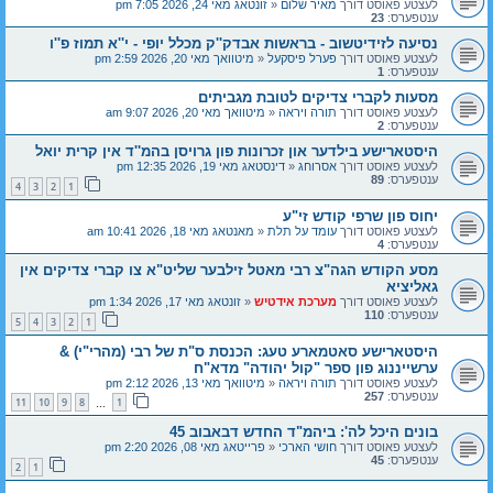
לעצטע פאוסט דורך
מאיר שלום
«
זונטאג מאי 24, 2026 7:05 pm
ענטפערס:
23
נסיעה לזידיטשוב - בראשות אבדק''ק מכלל יופי - י''א תמוז פ''ו
לעצטע פאוסט דורך
פערל פיסקעל
«
מיטוואך מאי 20, 2026 2:59 pm
ענטפערס:
1
מסעות לקברי צדיקים לטובת מגביתים
לעצטע פאוסט דורך
תורה ויראה
«
מיטוואך מאי 20, 2026 9:07 am
ענטפערס:
2
היסטארישע בילדער און זכרונות פון גרויסן בהמ''ד אין קרית יואל
לעצטע פאוסט דורך
אסרוחג
«
דינסטאג מאי 19, 2026 12:35 pm
ענטפערס:
89
4
3
2
1
יחוס פון שרפי קודש זי"ע
לעצטע פאוסט דורך
עומד על תלת
«
מאנטאג מאי 18, 2026 10:41 am
ענטפערס:
4
מסע הקודש הגה"צ רבי מאטל זילבער שליט"א צו קברי צדיקים אין
גאליציא
לעצטע פאוסט דורך
מערכת אידטיש
«
זונטאג מאי 17, 2026 1:34 pm
ענטפערס:
110
5
4
3
2
1
היסטארישע סאטמארע טעג: הכנסת ס"ת של רבי (מהרי"י) &
ערשייננוג פון ספר "קול יהודה" מדא"ח
לעצטע פאוסט דורך
תורה ויראה
«
מיטוואך מאי 13, 2026 2:12 pm
ענטפערס:
257
11
10
9
8
1
…
בונים היכל לה': ביהמ"ד החדש דבאבוב 45
לעצטע פאוסט דורך
חושי הארכי
«
פרייטאג מאי 08, 2026 2:20 pm
ענטפערס:
45
2
1