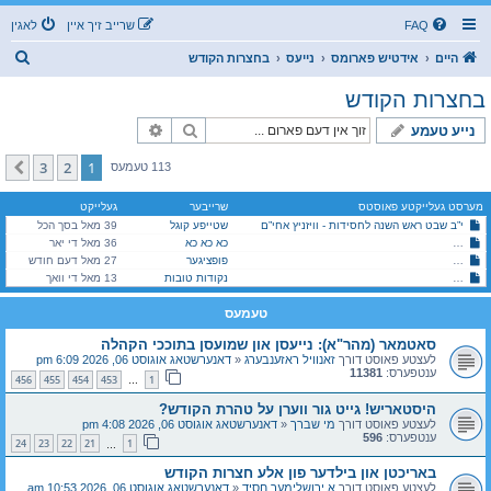
FAQ
שרייב זיך איין
לאגין
ז
היים
אידטיש פארומס
נייעס
בחצרות הקודש
ו
בחצרות הקודש
ך
זוך
פארגעשריטענע זוך
נייע טעמע
3
2
1
קומענדיגע
113 טעמעס
מערסט געלייקטע פאוסטס
שרייבער
געלייקט
י”ב שבט ראש השנה לחסידות - וויזניץ אחי”ם
שטייפע קוגל
39 מאל בסך הכל
כא כא כא
היסטארישע ירושה צעטיילונג צווישן בני הרה"ק בעל ברך משה זצוק"ל
36 מאל די יאר
סאטמאר (מהר"א): נייעסן און שמועסן בתוככי הקהלה
פופציגער
27 מאל דעם חודש
סאטמאר (מהר"א): נייעסן און שמועסן בתוככי הקהלה
נקודות טובות
13 מאל די וואך
טעמעס
סאטמאר (מהר"א): נייעסן און שמועסן בתוככי הקהלה
לעצטע פאוסט דורך
זאנוויל ראזענבערג
«
דאנערשטאג אוגוסט 06, 2026 6:09 pm
ענטפערס:
11381
456
455
454
453
1
…
היסטאריש! גייט גור ווערן על טהרת הקודש?
לעצטע פאוסט דורך
מי שברך
«
דאנערשטאג אוגוסט 06, 2026 4:08 pm
ענטפערס:
596
24
23
22
21
1
…
באריכטן און בילדער פון אלע חצרות הקודש
לעצטע פאוסט דורך
א ירושלימער חסיד
«
דאנערשטאג אוגוסט 06, 2026 10:53 am