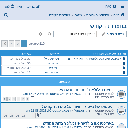
FAQ
שרייב זיך איין
לאגין
ז
היים
אידטיש פארומס
נייעס
בחצרות הקודש
ו
בחצרות הקודש
ך
זוך
פארגעשריטענע זוך
נייע טעמע
3
2
1
קומענדיגע
113 טעמעס
מערסט געלייקטע פאוסטס
שרייבער
געלייקט
י”ב שבט ראש השנה לחסידות - וויזניץ אחי”ם
שטייפע קוגל
39 מאל בסך הכל
כא כא כא
היסטארישע ירושה צעטיילונג צווישן בני הרה"ק בעל ברך משה זצוק"ל
36 מאל די יאר
סאטמאר (מהר"א): נייעסן און שמועסן בתוככי הקהלה
פופציגער
30 מאל דעם חודש
סאטמאר (מהר"א): נייעסן און שמועסן בתוככי הקהלה
רואיגער-טיש
12 מאל די וואך
טעמעס
יומא דהילולא כ"ו אב אין סאטמאר
לעצטע פאוסט דורך
נויז מאשין
«
מאנטאג אוגוסט 10, 2026 12:28 am
ענטפערס:
131
6
5
4
3
2
1
היסטאריש! גייט גור ווערן על טהרת הקודש?
לעצטע פאוסט דורך
קראכמאל
«
זונטאג אוגוסט 09, 2026 11:08 pm
ענטפערס:
628
26
25
24
23
1
…
באריכטן און בילדער פון אלע חצרות הקודש
לעצטע פאוסט דורך
בקי ביחוס
«
זונטאג אוגוסט 09, 2026 8:21 pm