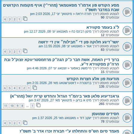
מסע הקודש פון אדמו"ר מסאטמאר (מהרי"י) אויף מקומות הקדושים
שבת במדבר תשפ"ו
לעצטע פאוסט דורך
תורה ויראה
«
מיטוואך יוני 17, 2026 2:03 pm
ענטפערס:
90
4
3
2
1
ל''ג בעומר סקווירא
לעצטע פאוסט דורך
מיטן רבינס כח
«
מאנטאג יוני 08, 2026 12:17 pm
ענטפערס:
12
יושר׳דיגע חלוקה פון די ״חבילות״ אין די ירושה
לעצטע פאוסט דורך
אגד
«
מאנטאג יוני 08, 2026 11:55 am
ענטפערס:
83
4
3
2
1
ברוך דיין האמת, אשת חבר כ"ק הגה"ק מרחמסטריווקא זצוק"ל ובת
הרה"ק מסקווירא זי"ע.
לעצטע פאוסט דורך
היימשע באפער
«
זונטאג יוני 07, 2026 4:46 pm
ענטפערס:
15
מודעות פון אלע חצרות הקודש
לעצטע פאוסט דורך
ברטנורה
«
דאנערשטאג מאי 28, 2026 2:31 pm
ענטפערס:
135
6
5
4
3
2
1
גראנדיעזע פלאן פאר ביהמ"ד הגדול והחדש קרית יואל (מהר"א)
לעצטע פאוסט דורך
מיט א ברען
«
מיטוואך מאי 27, 2026 3:47 pm
ענטפערס:
265
11
10
9
8
1
…
חסידים שמועסן
לעצטע פאוסט דורך
יעקב דוד
«
מאנטאג מאי 25, 2026 1:37 pm
ענטפערס:
78
4
3
2
1
מעמד סיום הש"ס והתחלתו ע"י חבורת זכרו אדר ב' תשפ"ז