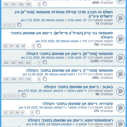
ענטפערס:
4039
162
161
160
159
1
…
השלם זה הבנין: מרכז קהילת ומוסדות סאטמאר (מהר"א) אין
ירושלים עיה"ק
לעצטע פאוסט דורך
לא ימושו מפיך
«
זונטאג אוגוסט 09, 2026 7:32 pm
ענטפערס:
73
3
2
1
סאטמאר בני ברק (הגרח"צ מייזליש): נייעסן און שמועסן בתוככי
הקהלה
לעצטע פאוסט דורך
איד
«
זונטאג אוגוסט 09, 2026 3:53 pm
ענטפערס:
782
32
31
30
29
1
…
סאטמאר (מהר"א): נייעסן און שמועסן בתוככי הקהלה
לעצטע פאוסט דורך
לא ימושו מפיך
«
זונטאג אוגוסט 09, 2026 3:11 am
ענטפערס:
11383
456
455
454
453
1
…
סאטמאר (מהרי"י): נייעסן און שמועסן בתוככי הקהלה
לעצטע פאוסט דורך
דריידל
«
דאנערשטאג אוגוסט 06, 2026 12:06 am
ענטפערס:
2961
119
118
117
116
1
…
באבוב : נייעסן און שמועסן בתוככי הקהלה
לעצטע פאוסט דורך
היימשע באפער
«
מיטוואך אוגוסט 05, 2026 2:57 pm
ענטפערס:
98
4
3
2
1
סקווירא: נייעסן און שמועסן בתוככי הקהלה
לעצטע פאוסט דורך
קלארע וואסער
«
דינסטאג אוגוסט 04, 2026 4:19 pm
ענטפערס:
275
12
11
10
9
1
…
ראחמאסטריווקא: נייעסן און שמועסן בתוככי הקהלה
לעצטע פאוסט דורך
שמעון ה.
«
מאנטאג אוגוסט 03, 2026 4:46 pm