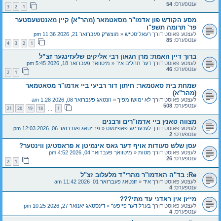
ענטפערס:
54
3
2
1
מסע הקודש פון אדמו"ר מסאטמאר (מהר"א) קיין מאנטשעסטער
פר' תרומה תשפ"ו
לעצטע פאוסט דורך
רעאליסטיש
«
מוצש"ק פעברואר 21, 2026 11:36 pm
ענטפערס:
85
4
3
2
1
ברוך דיין האמת: מרן הגאון רבי אליקים שלעזינגער זצ”ל
לעצטע פאוסט דורך
דער תהלים איד
«
מיטוואך פעברואר 18, 2026 5:45 pm
ענטפערס:
46
2
1
שמחת בית סאטמאר: חיתון דור רביעי ביי אדמו"ר מסאטמאר
(מהר"א)
לעצטע פאוסט דורך
לא ימושו מפיך
«
זונטאג פעברואר 08, 2026 1:28 am
ענטפערס:
508
21
20
19
18
1
…
מצווה טאנץ ביי אדמו"רים ורבנים
לעצטע פאוסט דורך
לעכעריגע פאפיטעס
«
פרייטאג פעברואר 06, 2026 12:03 pm
ענטפערס:
2
עסן שלש סעודות אויף דער גאס אינמיטן א פראסטיגן ווינטער?
לעצטע פאוסט דורך
מטות
«
מיטוואך פעברואר 04, 2026 4:52 pm
ענטפערס:
26
2
1
Re: בד"ה האדמו"ר מהרי"ד מלעלוב זצ"ל
לעצטע פאוסט דורך
איד
«
זונטאג פעברואר 01, 2026 11:42 am
ענטפערס:
4
מייזן אין ראדני עד מתי???
לעצטע פאוסט דורך
בערל דער פייפער
«
דינסטאג יאנואר 27, 2026 10:25 pm
ענטפערס:
4