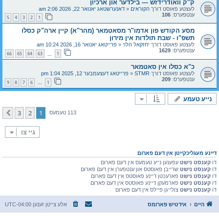
ק"ק וואודרידזש — בילדער און ארכיון
לעצטע פאוסט דורך
הקוראים
«
דאנערשטאג יאנואר 22, 2026 2:06 am
ענטפערס:
106
5
4
3
2
1
מסע הקודש פון אדמו"ר מסאטמאר (מהר"א) קיין ארה"ק כסלו
תשפ"ו - שבת תולדות אין מירון
לעצטע פאוסט דורך
יחזקאל הלוי
«
פרייטאג יאנואר 16, 2026 10:24 am
ענטפערס:
1629
66
65
64
63
1
…
כ"א כסלו אין סאטמאר
לעצטע פאוסט דורך
STMR
«
פרייטאג דעצעמבער 12, 2025 1:04 pm
ענטפערס:
209
9
8
7
6
1
…
נייע טעמע
3
2
1
קומענדיגע
113 טעמעס
גיי צו
דיינע מעגליכקייטן אין דעם פארום
דו
קענסט נישט
עפענען נייע טעמעס אין דעם פארום
דו
קענסט נישט
שרייבן פאוסטס און ענטפערן אין דעם פארום
דו
קענסט נישט
פארעכטן דיינע פאוסטס אין דעם פארום
דו
קענסט נישט
פארמעקן דיינע פאוסטס אין דעם פארום
דו
קענסט נישט
צולייגן פיילס אין דעם פארום
היים
אידטיש פארומס
אלע צייטן זענען
UTC-04:00