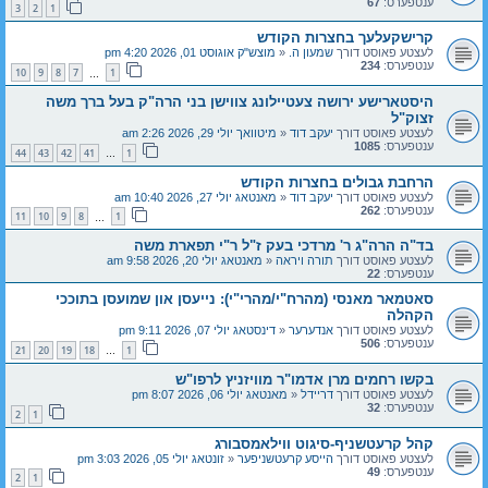
ענטפערס:
67
3
2
1
קרישקעלעך בחצרות הקודש
לעצטע פאוסט דורך
שמעון ה.
«
מוצש"ק אוגוסט 01, 2026 4:20 pm
ענטפערס:
234
10
9
8
7
1
…
היסטארישע ירושה צעטיילונג צווישן בני הרה"ק בעל ברך משה
זצוק"ל
לעצטע פאוסט דורך
יעקב דוד
«
מיטוואך יולי 29, 2026 2:26 am
ענטפערס:
1085
44
43
42
41
1
…
הרחבת גבולים בחצרות הקודש
לעצטע פאוסט דורך
יעקב דוד
«
מאנטאג יולי 27, 2026 10:40 am
ענטפערס:
262
11
10
9
8
1
…
בד"ה הרה"ג ר' מרדכי בעק ז"ל ר"י תפארת משה
לעצטע פאוסט דורך
תורה ויראה
«
מאנטאג יולי 20, 2026 9:58 am
ענטפערס:
22
סאטמאר מאנסי (מהרח"י/מהרי"י): נייעסן און שמועסן בתוככי
הקהלה
לעצטע פאוסט דורך
אנדערער
«
דינסטאג יולי 07, 2026 9:11 pm
ענטפערס:
506
21
20
19
18
1
…
בקשו רחמים מרן אדמו"ר מוויזניץ לרפו"ש
לעצטע פאוסט דורך
דריידל
«
מאנטאג יולי 06, 2026 8:07 pm
ענטפערס:
32
2
1
קהל קרעטשניף-סיגוט ווילאמסבורג
לעצטע פאוסט דורך
הייסע קרעטשניפער
«
זונטאג יולי 05, 2026 3:03 pm
ענטפערס:
49
2
1