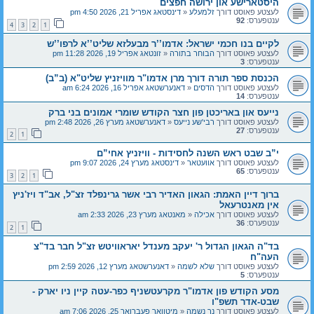
היסטארישע און ירושה חפצים
לעצטע פאוסט דורך
זלמעלע
«
דינסטאג אפריל 21, 2026 4:50 pm
ענטפערס:
92
4
3
2
1
לקיים בנו חכמי ישראל: אדמו’’ר מבעלזא שליט’’א לרפו’’ש
לעצטע פאוסט דורך
הבוחר בתורה
«
זונטאג אפריל 19, 2026 11:28 pm
ענטפערס:
3
הכנסת ספר תורה דורך מרן אדמו"ר מוויזניץ שליט"א (ב”ב)
לעצטע פאוסט דורך
הדסים
«
דאנערשטאג אפריל 16, 2026 6:24 am
ענטפערס:
14
נייעס און באריכטן פון חצר הקודש שומרי אמונים בני ברק
לעצטע פאוסט דורך
רבי'שע נייעס
«
דאנערשטאג מערץ 26, 2026 2:48 pm
ענטפערס:
27
2
1
י”ב שבט ראש השנה לחסידות - וויזניץ אחי”ם
לעצטע פאוסט דורך
אוועטאר
«
דינסטאג מערץ 24, 2026 9:07 pm
ענטפערס:
65
3
2
1
ברוך דיין האמת: הגאון האדיר רבי אשר גרינפלד זצ"ל, אב"ד ויז'ניץ
אין מאנטרעאל
לעצטע פאוסט דורך
אכילה
«
מאנטאג מערץ 23, 2026 2:33 am
ענטפערס:
36
2
1
בד"ה הגאון הגדול ר' יעקב מענדל יאראוויטש זצ"ל חבר בד"צ
העה"ח
לעצטע פאוסט דורך
שלא לשמה
«
דאנערשטאג מערץ 12, 2026 2:59 pm
ענטפערס:
5
מסע הקודש פון אדמו"ר מקרעטשניף כפר-עטה קיין ניו יארק -
שבט-אדר תשפ"ו
לעצטע פאוסט דורך
נר נשמה
«
מיטוואך פעברואר 25, 2026 7:06 am