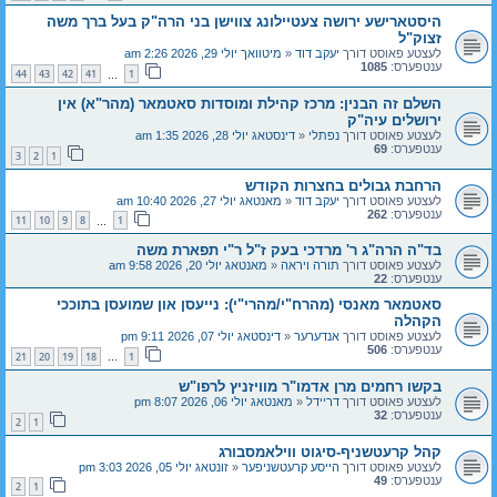
היסטארישע ירושה צעטיילונג צווישן בני הרה"ק בעל ברך משה
זצוק"ל
לעצטע פאוסט דורך
יעקב דוד
«
מיטוואך יולי 29, 2026 2:26 am
ענטפערס:
1085
44
43
42
41
1
…
השלם זה הבנין: מרכז קהילת ומוסדות סאטמאר (מהר"א) אין
ירושלים עיה"ק
לעצטע פאוסט דורך
נפתלי
«
דינסטאג יולי 28, 2026 1:35 am
ענטפערס:
69
3
2
1
הרחבת גבולים בחצרות הקודש
לעצטע פאוסט דורך
יעקב דוד
«
מאנטאג יולי 27, 2026 10:40 am
ענטפערס:
262
11
10
9
8
1
…
בד"ה הרה"ג ר' מרדכי בעק ז"ל ר"י תפארת משה
לעצטע פאוסט דורך
תורה ויראה
«
מאנטאג יולי 20, 2026 9:58 am
ענטפערס:
22
סאטמאר מאנסי (מהרח"י/מהרי"י): נייעסן און שמועסן בתוככי
הקהלה
לעצטע פאוסט דורך
אנדערער
«
דינסטאג יולי 07, 2026 9:11 pm
ענטפערס:
506
21
20
19
18
1
…
בקשו רחמים מרן אדמו"ר מוויזניץ לרפו"ש
לעצטע פאוסט דורך
דריידל
«
מאנטאג יולי 06, 2026 8:07 pm
ענטפערס:
32
2
1
קהל קרעטשניף-סיגוט ווילאמסבורג
לעצטע פאוסט דורך
הייסע קרעטשניפער
«
זונטאג יולי 05, 2026 3:03 pm
ענטפערס:
49
2
1