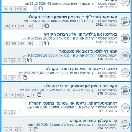
לעצטע פאוסט דורך
פעמון
«
דאנערשטאג אוגוסט 06, 2026 12:13 am
ענטפערס:
772
31
30
29
28
1
…
סאטמאר (מהרי"י): נייעסן און שמועסן בתוככי הקהלה
לעצטע פאוסט דורך
דריידל
«
דאנערשטאג אוגוסט 06, 2026 12:06 am
ענטפערס:
2961
119
118
117
116
1
…
באריכטן און בילדער פון אלע חצרות הקודש
לעצטע פאוסט דורך
קוקן פאזיטיוו
«
מיטוואך אוגוסט 05, 2026 9:50 pm
ענטפערס:
4037
162
161
160
159
1
…
יומא דהילולא כ"ו אב אין סאטמאר
לעצטע פאוסט דורך
קוקן פאזיטיוו
«
מיטוואך אוגוסט 05, 2026 9:15 pm
ענטפערס:
116
5
4
3
2
1
באבוב : נייעסן און שמועסן בתוככי הקהלה
לעצטע פאוסט דורך
היימשע באפער
«
מיטוואך אוגוסט 05, 2026 2:57 pm
ענטפערס:
98
4
3
2
1
סקווירא: נייעסן און שמועסן בתוככי הקהלה
לעצטע פאוסט דורך
קלארע וואסער
«
דינסטאג אוגוסט 04, 2026 4:19 pm
ענטפערס:
275
12
11
10
9
1
…
ראחמאסטריווקא: נייעסן און שמועסן בתוככי הקהלה
לעצטע פאוסט דורך
שמעון ה.
«
מאנטאג אוגוסט 03, 2026 4:46 pm
ענטפערס:
67
3
2
1
קרישקעלעך בחצרות הקודש
לעצטע פאוסט דורך
שמעון ה.
«
מוצש"ק אוגוסט 01, 2026 4:20 pm
ענטפערס:
234
10
9
8
7
1
…