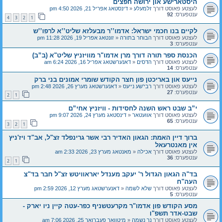
היסטארישע און ירושה חפצים
לעצטע פאוסט דורך
זלמעלע
«
דינסטאג אפריל 21, 2026 4:50 pm
ענטפערס:
92
4
3
2
1
לקיים בנו חכמי ישראל: אדמו’’ר מבעלזא שליט’’א לרפו’’ש
לעצטע פאוסט דורך
הבוחר בתורה
«
זונטאג אפריל 19, 2026 11:28 pm
ענטפערס:
3
הכנסת ספר תורה דורך מרן אדמו"ר מוויזניץ שליט"א (ב”ב)
לעצטע פאוסט דורך
הדסים
«
דאנערשטאג אפריל 16, 2026 6:24 am
ענטפערס:
14
נייעס און באריכטן פון חצר הקודש שומרי אמונים בני ברק
לעצטע פאוסט דורך
רבי'שע נייעס
«
דאנערשטאג מערץ 26, 2026 2:48 pm
ענטפערס:
27
2
1
י”ב שבט ראש השנה לחסידות - וויזניץ אחי”ם
לעצטע פאוסט דורך
אוועטאר
«
דינסטאג מערץ 24, 2026 9:07 pm
ענטפערס:
65
3
2
1
ברוך דיין האמת: הגאון האדיר רבי אשר גרינפלד זצ"ל, אב"ד ויז'ניץ
אין מאנטרעאל
לעצטע פאוסט דורך
אכילה
«
מאנטאג מערץ 23, 2026 2:33 am
ענטפערס:
36
2
1
בד"ה הגאון הגדול ר' יעקב מענדל יאראוויטש זצ"ל חבר בד"צ
העה"ח
לעצטע פאוסט דורך
שלא לשמה
«
דאנערשטאג מערץ 12, 2026 2:59 pm
ענטפערס:
5
מסע הקודש פון אדמו"ר מקרעטשניף כפר-עטה קיין ניו יארק -
שבט-אדר תשפ"ו
לעצטע פאוסט דורך
נר נשמה
«
מיטוואך פעברואר 25, 2026 7:06 am