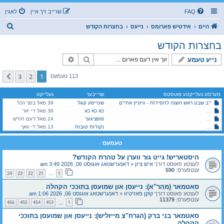
FAQ
שרייב זיך איין
לאגין
ז
היים
אידטיש פארומס
נייעס
בחצרות הקודש
ו
בחצרות הקודש
ך
זוך
פארגעשריטענע זוך
נייע טעמע
3
2
1
קומענדיגע
113 טעמעס
מערסט געלייקטע פאוסטס
שרייבער
געלייקט
י”ב שבט ראש השנה לחסידות - וויזניץ אחי”ם
שטייפע קוגל
39 מאל בסך הכל
כא כא כא
היסטארישע ירושה צעטיילונג צווישן בני הרה"ק בעל ברך משה זצוק"ל
36 מאל די יאר
סאטמאר (מהר"א): נייעסן און שמועסן בתוככי הקהלה
פופציגער
24 מאל דעם חודש
סאטמאר (מהר"א): נייעסן און שמועסן בתוככי הקהלה
נקודות טובות
13 מאל די וואך
טעמעס
היסטאריש! גייט גור ווערן על טהרת הקודש?
לעצטע פאוסט דורך
איש ציון
«
דאנערשטאג אוגוסט 06, 2026 3:49 am
ענטפערס:
590
24
23
22
21
1
…
סאטמאר (מהר"א): נייעסן און שמועסן בתוככי הקהלה
לעצטע פאוסט דורך
קוקן פאזיטיוו
«
דאנערשטאג אוגוסט 06, 2026 1:06 am
ענטפערס:
11379
456
455
454
453
1
…
סאטמאר בני ברק (הגרח"צ מייזליש): נייעסן און שמועסן בתוככי
הקהלה