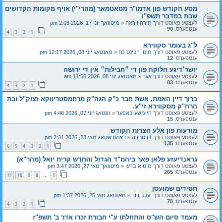
מסע הקודש פון אדמו"ר מסאטמאר (מהרי"י) אויף מקומות הקדושים
שבת במדבר תשפ"ו
לעצטע פאוסט דורך
תורה ויראה
«
מיטוואך יוני 17, 2026 2:03 pm
ענטפערס:
90
4
3
2
1
ל''ג בעומר סקווירא
לעצטע פאוסט דורך
מיטן רבינס כח
«
מאנטאג יוני 08, 2026 12:17 pm
ענטפערס:
12
יושר׳דיגע חלוקה פון די ״חבילות״ אין די ירושה
לעצטע פאוסט דורך
אגד
«
מאנטאג יוני 08, 2026 11:55 am
ענטפערס:
83
4
3
2
1
ברוך דיין האמת, אשת חבר כ"ק הגה"ק מרחמסטריווקא זצוק"ל ובת
הרה"ק מסקווירא זי"ע.
לעצטע פאוסט דורך
היימשע באפער
«
זונטאג יוני 07, 2026 4:46 pm
ענטפערס:
15
מודעות פון אלע חצרות הקודש
לעצטע פאוסט דורך
ברטנורה
«
דאנערשטאג מאי 28, 2026 2:31 pm
ענטפערס:
135
6
5
4
3
2
1
גראנדיעזע פלאן פאר ביהמ"ד הגדול והחדש קרית יואל (מהר"א)
לעצטע פאוסט דורך
מיט א ברען
«
מיטוואך מאי 27, 2026 3:47 pm
ענטפערס:
265
11
10
9
8
1
…
חסידים שמועסן
לעצטע פאוסט דורך
יעקב דוד
«
מאנטאג מאי 25, 2026 1:37 pm
ענטפערס:
78
4
3
2
1
מעמד סיום הש"ס והתחלתו ע"י חבורת זכרו אדר ב' תשפ"ז