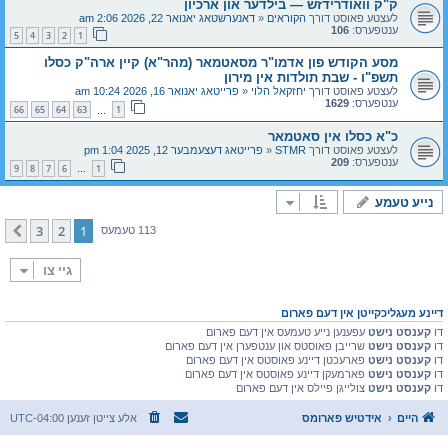
ק"ק וואודרידזש — בילדער און ארכיון
לעצטע פאוסט דורך
הקוראים
«
דאנערשטאג יאנואר 22, 2026 2:06 am
ענטפערס:
106
5
4
3
2
1
מסע הקודש פון אדמו"ר מסאטמאר (מהר"א) קיין ארה"ק כסלו
תשפ"ו - שבת תולדות אין מירון
לעצטע פאוסט דורך
יחזקאל הלוי
«
פרייטאג יאנואר 16, 2026 10:24 am
ענטפערס:
1629
66
65
64
63
1
…
כ"א כסלו אין סאטמאר
לעצטע פאוסט דורך
STMR
«
פרייטאג דעצעמבער 12, 2025 1:04 pm
ענטפערס:
209
9
8
7
6
1
…
נייע טעמע
3
2
1
קומענדיגע
113 טעמעס
גיי צו
דיינע מעגליכקייטן אין דעם פארום
דו
קענסט נישט
עפענען נייע טעמעס אין דעם פארום
דו
קענסט נישט
שרייבן פאוסטס און ענטפערן אין דעם פארום
דו
קענסט נישט
פארעכטן דיינע פאוסטס אין דעם פארום
דו
קענסט נישט
פארמעקן דיינע פאוסטס אין דעם פארום
דו
קענסט נישט
צולייגן פיילס אין דעם פארום
היים
אידטיש פארומס
אלע צייטן זענען
UTC-04:00