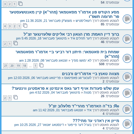
ענטפערס:
54
3
2
1
מסע הקודש פון אדמו"ר מסאטמאר (מהר"א) קיין מאנטשעסטער
פר' תרומה תשפ"ו
לעצטע פאוסט דורך
רעאליסטיש
«
מוצש"ק פעברואר 21, 2026 11:36 pm
ענטפערס:
85
4
3
2
1
ברוך דיין האמת: מרן הגאון רבי אליקים שלעזינגער זצ”ל
לעצטע פאוסט דורך
דער תהלים איד
«
מיטוואך פעברואר 18, 2026 5:45 pm
ענטפערס:
46
2
1
שמחת בית סאטמאר: חיתון דור רביעי ביי אדמו"ר מסאטמאר
(מהר"א)
לעצטע פאוסט דורך
לא ימושו מפיך
«
זונטאג פעברואר 08, 2026 1:28 am
ענטפערס:
508
21
20
19
18
1
…
מצווה טאנץ ביי אדמו"רים ורבנים
לעצטע פאוסט דורך
לעכעריגע פאפיטעס
«
פרייטאג פעברואר 06, 2026 12:03 pm
ענטפערס:
2
עסן שלש סעודות אויף דער גאס אינמיטן א פראסטיגן ווינטער?
לעצטע פאוסט דורך
מטות
«
מיטוואך פעברואר 04, 2026 4:52 pm
ענטפערס:
26
2
1
Re: בד"ה האדמו"ר מהרי"ד מלעלוב זצ"ל
לעצטע פאוסט דורך
איד
«
זונטאג פעברואר 01, 2026 11:42 am
ענטפערס:
4
מייזן אין ראדני עד מתי???
לעצטע פאוסט דורך
בערל דער פייפער
«
דינסטאג יאנואר 27, 2026 10:25 pm
ענטפערס:
4