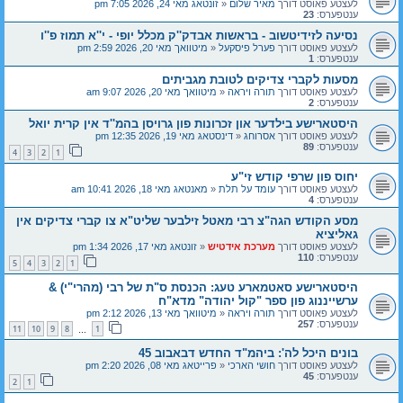
לעצטע פאוסט דורך
מאיר שלום
«
זונטאג מאי 24, 2026 7:05 pm
ענטפערס:
23
נסיעה לזידיטשוב - בראשות אבדק''ק מכלל יופי - י''א תמוז פ''ו
לעצטע פאוסט דורך
פערל פיסקעל
«
מיטוואך מאי 20, 2026 2:59 pm
ענטפערס:
1
מסעות לקברי צדיקים לטובת מגביתים
לעצטע פאוסט דורך
תורה ויראה
«
מיטוואך מאי 20, 2026 9:07 am
ענטפערס:
2
היסטארישע בילדער און זכרונות פון גרויסן בהמ''ד אין קרית יואל
לעצטע פאוסט דורך
אסרוחג
«
דינסטאג מאי 19, 2026 12:35 pm
ענטפערס:
89
4
3
2
1
יחוס פון שרפי קודש זי"ע
לעצטע פאוסט דורך
עומד על תלת
«
מאנטאג מאי 18, 2026 10:41 am
ענטפערס:
4
מסע הקודש הגה"צ רבי מאטל זילבער שליט"א צו קברי צדיקים אין
גאליציא
לעצטע פאוסט דורך
מערכת אידטיש
«
זונטאג מאי 17, 2026 1:34 pm
ענטפערס:
110
5
4
3
2
1
היסטארישע סאטמארע טעג: הכנסת ס"ת של רבי (מהרי"י) &
ערשייננוג פון ספר "קול יהודה" מדא"ח
לעצטע פאוסט דורך
תורה ויראה
«
מיטוואך מאי 13, 2026 2:12 pm
ענטפערס:
257
11
10
9
8
1
…
בונים היכל לה': ביהמ"ד החדש דבאבוב 45
לעצטע פאוסט דורך
חושי הארכי
«
פרייטאג מאי 08, 2026 2:20 pm
ענטפערס:
45
2
1