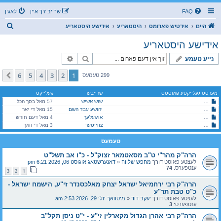
FAQ
שרייב זיך איין
לאגין
ז
היים
אידטיש פארומס
היסטאריע
אידישע היסטאריע
ו
אידישע היסטאריע
ך
זוך
פארגעשריטענע זוך
נייע טעמע
6
5
4
3
2
1
קומענדיגע
299 טעמעס
מערסט געלייקטע פאוסטס
שרייבער
געלייקט
שוש אשיש
די לודמירע מויד - א פארנעפלטע געשיכטע אן קיין קלארע מסקנא
57 מאל בסך הכל
הרה"ק רבי מנחם מענדל מליובאוויטש זי"ע - ג' תמוז תשנ"ד
יהושע עבד השם
15 מאל די יאר
הרה"ק מהר"י ט"ב מסאטמאר זצוק"ל - כ"ו אב תשל"ט
אויגעלעך
4 מאל דעם חודש
הרה"ק מהר"י ט"ב מסאטמאר זצוק"ל - כ"ו אב תשל"ט
צווייטער
3 מאל די וואך
טעמעס
הרה"ק מהר"י ט"ב מסאטמאר זצוק"ל - כ"ו אב תשל"ט
לעצטע פאוסט דורך
מחפש שלווה
«
דאנערשטאג אוגוסט 06, 2026 6:21 pm
ענטפערס:
74
3
2
1
הרה"ק רבי ירחמיאל ישראל יצחק מאלכסנדר זי"ע, הישמח ישראל -
כ"ט טבת תר"ע
לעצטע פאוסט דורך
יעקב דוד
«
מיטוואך יולי 29, 2026 2:53 am
ענטפערס:
3
הרה"ק רבי אהרן הגדול מקארלין זי"ע - י"ט ניסן תקל"ב