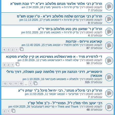
הרה"ק רבי אלתר אלעזר מנחם מלעלוב זיע"א י"ד טבת תשס"א
לעצטע פאוסט דורך
צדיק הדורות
«
מיטוואך מערץ 18, 2026 2:34 am
ענטפערס:
7
הרה"ק רבי אברהם שלמה מלעלוב זיע"א - ט"ז שבט תש"ס
לעצטע פאוסט דורך
צדיק הדורות
«
דינסטאג מערץ 17, 2026 11:13 pm
ענטפערס:
9
הרה''ק ר' שמעון נתן נטע מלעלוב-ביתר זי''ע
לעצטע פאוסט דורך
צדיק הדורות
«
מאנטאג מערץ 16, 2026 9:51 pm
ענטפערס:
4
קאראנע וויירוס - זכרונות
לעצטע פאוסט דורך
חלום חלמתי
«
זונטאג מערץ 15, 2026 11:40 am
ענטפערס:
87
4
3
2
1
די לודמירע מויד - א פארנעפלטע געשיכטע אן קיין קלארע מסקנא
לעצטע פאוסט דורך
שלא לשמה
«
דאנערשטאג מערץ 12, 2026 2:30 pm
ענטפערס:
50
3
2
1
היסטאריע, דרכי הנהגה און דרך מלחמה קעגן השכלה, דורך גדולי
אונגארן
לעצטע פאוסט דורך
זלמעלע
«
מאנטאג פעברואר 16, 2026 1:10 pm
ענטפערס:
315
13
12
11
10
1
…
הרה"ק רבי מיכל'ע מנתני', רבי יחיאל מיכל ב"ר יצחק זי"ע
לעצטע פאוסט דורך
אנדערער
«
זונטאג יאנואר 11, 2026 11:03 pm
ענטפערס:
7
רבי יעקב הלוי מולין ז"ל, המהרי"ל - כ"ב אלול קפ"ז
לעצטע פאוסט דורך
Think and Thank
«
פרייטאג דעצעמבער 26, 2025 4:04 pm
ענטפערס:
48
2
1