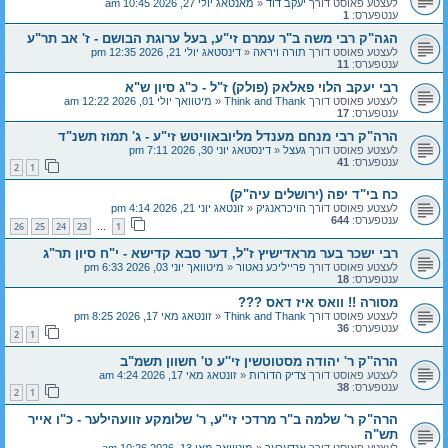
לעצטע פאוסט דורך
יעקב דוד
«
מאנטאג יולי 27, 2026 10:45 am
ענטפערס:
1
הגה"ק רבי משה ב"ר עמרם זי"ע, בעל ערוגת הבושם - ז' אב תר"ע
לעצטע פאוסט דורך
תורה ויראה
«
דינסטאג יולי 21, 2026 12:35 pm
ענטפערס:
11
רבי יעקב הלוי פאלאק (פולק) ז"ל - כ"ג סיון ש"א
לעצטע פאוסט דורך
Think and Thank
«
מיטוואך יולי 01, 2026 12:22 am
ענטפערס:
17
הרה"ק רבי מנחם מענדל מליובאוויטש זי"ע - ג' תמוז תשנ"ד
לעצטע פאוסט דורך
געצל
«
דינסטאג יוני 30, 2026 7:11 pm
ענטפערס:
41
2
1
כח בי"ד יפה (ירושלים עיה"ק)
לעצטע פאוסט דורך
הויכראנגיק
«
זונטאג יוני 21, 2026 4:14 pm
ענטפערס:
644
26
25
24
23
1
…
רבי ישכר בער מראדישיץ ז"ל, דער סבא קדישא - י"ח סיון תר"ג
לעצטע פאוסט דורך
פרייליכע נאטור
«
מיטוואך יוני 03, 2026 6:33 pm
ענטפערס:
18
מסורה !! וואס איז דאס ???
לעצטע פאוסט דורך
Think and Thank
«
זונטאג מאי 17, 2026 8:25 pm
ענטפערס:
36
2
1
הרה''ק ר' יהודה מסטוטשין זי''ע ט' חשוון תשמ"ב
לעצטע פאוסט דורך
צדיק הדורות
«
זונטאג מאי 17, 2026 4:24 am
ענטפערס:
38
2
1
הרה"ק ר' שלמה ב"ר מרדכי זי"ע, ר' שלומקע זוועהילער - כ"ו אייר
תש"ה