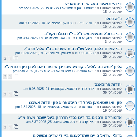
די היינטיגער טאג אין היסטאריע
לעצטע פאוסט דורך
שטאטסמאן
«
מאנטאג דעצעמבער 22, 2025 5:20 pm
ענטפערס:
15
כ''א כסלו
לעצטע פאוסט דורך
תורה ויראה
«
מיטוואך דעצעמבער 10, 2025 9:12 am
ענטפערס:
10
רבי ברוכ'ל ממעזיבוזש ז"ל - י"ח כסלו תקע"ב
לעצטע פאוסט דורך
תינוק הבורח
«
דינסטאג דעצעמבער 09, 2025 3:44 pm
ענטפערס:
3
רבי עמרם בלום, בעל שו''ת בית שערים - כ''ו אלול תרס"ז
לעצטע פאוסט דורך
נקודות טובות
«
מיטוואך נאוועמבער 19, 2025 10:30 pm
ענטפערס:
29
2
1
גליון 'יומא בהילולא' - קורצע שטריכן איבער דאס לעבן פון רבותיה"ק
לעצטע פאוסט דורך
באבאטשקא
«
דאנערשטאג נאוועמבער 06, 2025 6:38 pm
ענטפערס:
32
2
1
יהדות פרובאנס
לעצטע פאוסט דורך
קרני פרה
«
דינסטאג אקטאבער 21, 2025 9:08 am
ענטפערס:
35
2
1
פון וואו שטאמען מיר? די היסטאריע פון יהדות אשכנז
לעצטע פאוסט דורך
מסתמא
«
דאנערשטאג סעפטעמבער 18, 2025 1:34 pm
ענטפערס:
19
אדמורי"ם ורבנים בדורינו נכדי הרה"ק בעל ישמח משה זי"ע
לעצטע פאוסט דורך
צאן קדשים
«
מאנטאג אוגוסט 25, 2025 8:37 am
ענטפערס:
25
2
1
גדולי ישראל בייים שתד'לענען ביי די שרים ומושלים