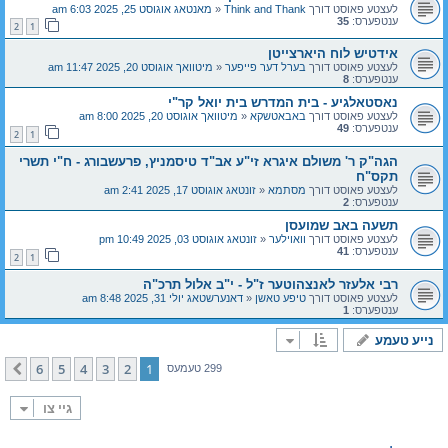
לעצטע פאוסט דורך
Think and Thank
«
מאנטאג אוגוסט 25, 2025 6:03 am
ענטפערס:
35
2
1
אידטיש לוח היארצייטן
לעצטע פאוסט דורך
בערל דער פייפער
«
מיטוואך אוגוסט 20, 2025 11:47 am
ענטפערס:
8
נאסטאלגיע - בית המדרש בית יואל קר"י
לעצטע פאוסט דורך
באבאטשקא
«
מיטוואך אוגוסט 20, 2025 8:00 am
ענטפערס:
49
2
1
הגה"ק ר' משולם איגרא זי"ע אב"ד טיסמניץ, פרעשבורג - ח"י תשרי
תקס"ח
לעצטע פאוסט דורך
מסתמא
«
זונטאג אוגוסט 17, 2025 2:41 am
ענטפערס:
2
תשעה באב שמועסן
לעצטע פאוסט דורך
וואוילער
«
זונטאג אוגוסט 03, 2025 10:49 pm
ענטפערס:
41
2
1
רבי אלעזר לאנצהוטער ז"ל - י"ב אלול תרכ"ה
לעצטע פאוסט דורך
טיפע טאשן
«
דאנערשטאג יולי 31, 2025 8:48 am
ענטפערס:
1
נייע טעמע
6
5
4
3
2
1
קומענדיגע
299 טעמעס
גיי צו