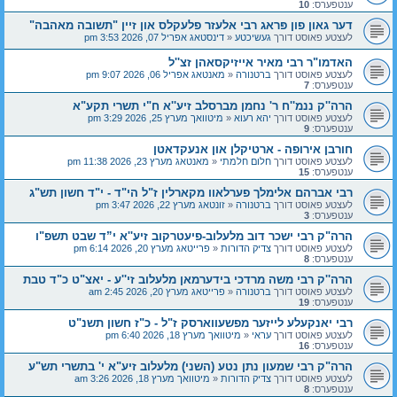
ענטפערס:
10
דער גאון פון פּראג רבי אלעזר פלעקלס און זיין "תשובה מאהבה"
לעצטע פאוסט דורך
געשיכטע
«
דינסטאג אפריל 07, 2026 3:53 pm
האדמו"ר רבי מאיר אייזיקסאהן זצ''ל
לעצטע פאוסט דורך
ברטנורה
«
מאנטאג אפריל 06, 2026 9:07 pm
ענטפערס:
7
הרה''ק ננמ''ח ר' נחמן מברסלב זיע''א ח"י תשרי תקע"א
לעצטע פאוסט דורך
יהא רעוא
«
מיטוואך מערץ 25, 2026 3:29 pm
ענטפערס:
9
חורבן אירופה - ארטיקלן און אנעקדאטן
לעצטע פאוסט דורך
חלום חלמתי
«
מאנטאג מערץ 23, 2026 11:38 pm
ענטפערס:
15
רבי אברהם אלימלך פערלאוו מקארלין ז"ל הי"ד - י"ד חשון תש"ג
לעצטע פאוסט דורך
ברטנורה
«
זונטאג מערץ 22, 2026 3:47 pm
ענטפערס:
3
הרה"ק רבי ישכר דוב מלעלוב-פיעטרקוב זיע''א י”ד שבט תשפ"ו
לעצטע פאוסט דורך
צדיק הדורות
«
פרייטאג מערץ 20, 2026 6:14 pm
ענטפערס:
8
הרה''ק רבי משה מרדכי בידערמאן מלעלוב זי''ע - יאצ"ט כ"ד טבת
לעצטע פאוסט דורך
ברטנורה
«
פרייטאג מערץ 20, 2026 2:45 am
ענטפערס:
19
רבי יאנקעלע לייזער מפשעווארסק ז"ל - כ"ז חשון תשנ"ט
לעצטע פאוסט דורך
עראי
«
מיטוואך מערץ 18, 2026 6:40 pm
ענטפערס:
16
הרה"ק רבי שמעון נתן נטע (השני) מלעלוב זיע"א י' בתשרי תש"ע
לעצטע פאוסט דורך
צדיק הדורות
«
מיטוואך מערץ 18, 2026 3:26 am
ענטפערס:
8