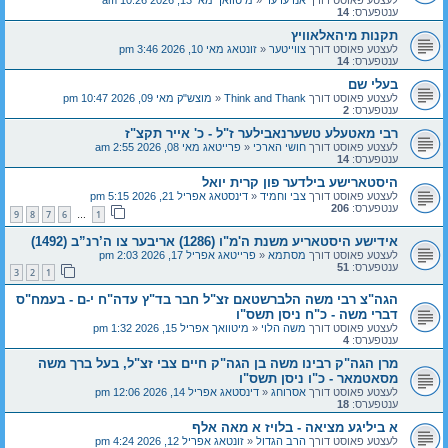
לעצטע פאוסט דורך
אנדערער
«
מיטוואך מאי 13, 2026 10:26 am
ענטפערס:
14
תקנות מיהאלאוויץ
לעצטע פאוסט דורך
צווייטער
«
זונטאג מאי 10, 2026 3:46 pm
ענטפערס:
14
בעלי שם
לעצטע פאוסט דורך
Think and Thank
«
מוצש"ק מאי 09, 2026 10:47 pm
ענטפערס:
2
רבי מאטעלע טשערנאבילער ז"ל - כ' אייר תקצ"ז
לעצטע פאוסט דורך
חושי הארכי
«
פרייטאג מאי 08, 2026 2:55 am
ענטפערס:
14
היסטארישע בילדער פון קרית יואל
לעצטע פאוסט דורך
צבי וחמיד
«
דינסטאג אפריל 21, 2026 5:15 pm
ענטפערס:
206
9
8
7
6
1
…
אידישע היסטאריע משנת ה'מ"ו (1286) אריבער צו ה’רנ”ב (1492)
לעצטע פאוסט דורך
מסתמא
«
פרייטאג אפריל 17, 2026 2:03 pm
ענטפערס:
51
3
2
1
הגה"צ רבי משה הלברשטאם זצ"ל חבר בד"ץ עדה"ח י-ם - בעמח"ס
דברי משה - כ"ח ניסן תשס"ו
לעצטע פאוסט דורך
משה הלוי
«
מיטוואך אפריל 15, 2026 1:32 pm
ענטפערס:
4
מרן הגה"ק רבינו משה בן הגה"ק חיים צבי זצ"ל, בעל ברך משה
מסאטמאר - כ"ו ניסן תשס"ו
לעצטע פאוסט דורך
אסרוחג
«
דינסטאג אפריל 14, 2026 12:06 pm
ענטפערס:
18
א ביליגע מציאה - בלויז א מאה אלף
לעצטע פאוסט דורך
הרב הגדול
«
זונטאג אפריל 12, 2026 4:24 pm