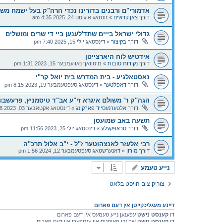
אדמורי"ם ורבנים בדורינו נכדי הרה"ק בעל ישמח משה
דורך
צאן קדשים
»
זונטאג אוגוסט 24, 2025 4:35 am
גדולי ישראל בייים שתד'לענען ביי די שרים ומושלים
דורך
בקיצור
»
דינסטאג יולי 15, 2025 7:40 pm
אידטיש לוח היארצייטן
דורך
נקודות טובות
»
מיטוואך נאוועמבער 15, 2023 1:31 pm
נאסטאלגיע - בית המדרש בית יואל קר"י
דורך
דאפלטער
»
דינסטאג סעפטעמבער 19, 2023 8:15 pm
הגה"ק ר' משולם איגרא זי"ע אב"ד טיסמניץ, פרעשבור
דורך
אלטערנעסייד פארקינג
»
דינסטאג אקטאבער 03, 2023 9:58 am
תשעה באב שמועסן
דורך
טראפקעלע
»
דינסטאג יולי 25, 2023 11:56 pm
רבי אלעזר לאנצהוטער ז"ל - י"ב אלול תרכ"ה
דורך
מירון
»
דאנערשטאג סעפטעמבער 12, 2024 1:56 pm
נייע טעמע
צוריק צום הויפט בלאט
דיינע מעגליכקייטן אין דעם פארום
דו
קענסט נישט
עפענען נייע טעמעס אין דעם פארום
דו
קענסט נישט
שרייבן פאוסטס און ענטפערן אין דעם פארום