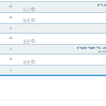
 זי"ע
25
2
1
35
2
1
8
49
2
1
ג - ח"י תשרי תקס"ח
2
41
2
1
1