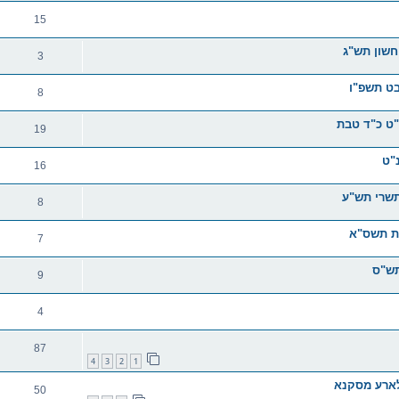
15
חשון תש"ג
3
בט תשפ"ו
8
"ט כ"ד טבת
19
"ט
16
תשרי תש"ע
8
בת תשס"א
7
תש"ס
9
4
87
4
3
2
1
קלארע מסקנא
50