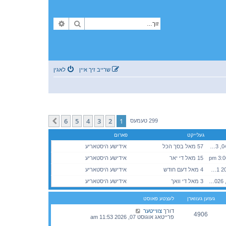
זוך
פארגעשריטענע זוך
שרייב זיך איין
לאגין
6
5
4
3
2
1
קומענדיגע
299 טעמעס
געלייקט
פארום
מאנטאג סעפטעמבער 04, 2023 8:50 pm
57 מאל בסך הכל
אידישע היסטאריע
15 מאל די יאר
אידישע היסטאריע
מיטוואך אוגוסט 05, 2026 3:01 pm
4 מאל דעם חודש
אידישע היסטאריע
דאנערשטאג אוגוסט 06, 2026 5:39 pm
3 מאל די וואך
אידישע היסטאריע
געזען געווארן
לעצטע פאוסט
דורך
צווייטער
4906
פרייטאג אוגוסט 07, 2026 11:53 am