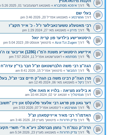
תקנות מיהאלאוויץ
דורך
איפכא מסתברא
»
מאנטאג דעצעמבער 01, 2025 5:26 pm
בעלי שם
דורך
געשיכטע
»
מאנטאג אפריל 20, 2026 3:46 pm
רבי מאטעלע טשערנאבילער ז"ל - כ' אייר תקצ"ז
דורך
מירון
»
מאנטאג מאי 27, 2024 1:29 pm
היסטארישע בילדער פון קרית יואל
דורך
Azoi Tzi Zugen
»
מיטוואך אוגוסט 09, 2023 5:04 pm
אידישע היסטאריע משנת ה'מ"ו (1286) אריבער צו ה’רנ”ב (1492)
דורך
מסתמא
»
דאנערשטאג אפריל 11, 2024 7:57 pm
הגה"צ רבי משה הלברשטאם זצ"ל חבר בד"ץ עדה"ח י-
דורך
המבשר
»
מיטוואך אפריל 15, 2026 8:41 am
מרן הגה"ק רבינו משה בן הגה"ק חיים צבי זצ"ל, בעל
דורך
ניקל
»
מאנטאג מאי 06, 2024 12:45 am
א ביליגע מציאה - בלויז א מאה אלף
דורך
געמיטליך
»
זונטאג יוני 02, 2024 10:44 am
דער גאון פון פּראג רבי אלעזר פלעקלס און זיין "תש
דורך
געשיכטע
»
דינסטאג אפריל 07, 2026 3:53 pm
האדמו"ר רבי מאיר אייזיקסאהן זצ''ל
דורך
צדיק הדורות
»
מיטוואך מערץ 18, 2026 3:46 am
הרה''ק ננמ''ח ר' נחמן מברסלב זיע''א ח"י תשרי תקע
דורך
צדיק הדורות
»
מאנטאג מערץ 23, 2026 5:34 am