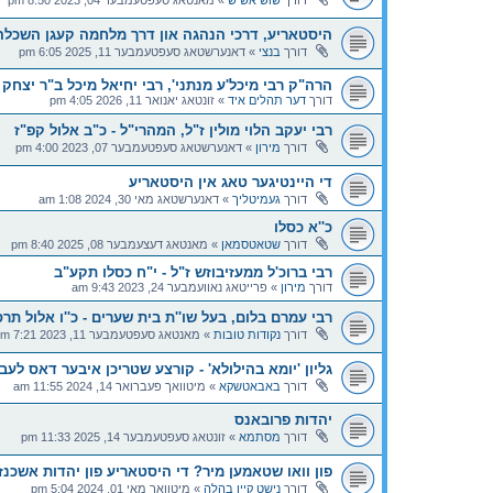
דורך
שוש אשיש
»
מאנטאג סעפטעמבער 04, 2023 8:50 pm
היסטאריע, דרכי הנהגה און דרך מלחמה קעגן השכלה, 
דורך
בנצי
»
דאנערשטאג סעפטעמבער 11, 2025 6:05 pm
הרה"ק רבי מיכל'ע מנתני', רבי יחיאל מיכל ב"ר יצחק 
דורך
דער תהלים איד
»
זונטאג יאנואר 11, 2026 4:05 pm
רבי יעקב הלוי מולין ז"ל, המהרי"ל - כ"ב אלול קפ"ז
דורך
מירון
»
דאנערשטאג סעפטעמבער 07, 2023 4:00 pm
די היינטיגער טאג אין היסטאריע
דורך
געמיטליך
»
דאנערשטאג מאי 30, 2024 1:08 am
כ''א כסלו
דורך
שטאטסמאן
»
מאנטאג דעצעמבער 08, 2025 8:40 pm
רבי ברוכ'ל ממעזיבוזש ז"ל - י"ח כסלו תקע"ב
דורך
מירון
»
פרייטאג נאוועמבער 24, 2023 9:43 am
רבי עמרם בלום, בעל שו''ת בית שערים - כ''ו אלול תרס
דורך
נקודות טובות
»
מאנטאג סעפטעמבער 11, 2023 7:21 pm
גליון 'יומא בהילולא' - קורצע שטריכן איבער דאס לעבן
דורך
באבאטשקא
»
מיטוואך פעברואר 14, 2024 11:55 am
יהדות פרובאנס
דורך
מסתמא
»
זונטאג סעפטעמבער 14, 2025 11:33 pm
פון וואו שטאמען מיר? די היסטאריע פון יהדות אשכנז
דורך
נישט קיין בהלה
»
מיטוואך מאי 01, 2024 5:04 pm