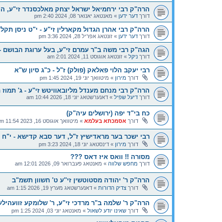
הרה"ק רבי ירחמיאל ישראל יצחק מאלכסנדר זי"ע, ה
דורך
דער ידען
»
מאנטאג יאנואר 08, 2024 2:40 pm
הרה"ק רבי אהרן הגדול מקארלין זי"ע - י"ט ניסן תקל
דורך
דער ידען
»
זונטאג אפריל 28, 2024 3:36 pm
הגה"ק רבי משה ב"ר עמרם זי"ע, בעל ערוגת הבושם - 
דורך
ניקל
»
זונטאג אוגוסט 11, 2024 2:01 am
רבי יעקב הלוי פאלאק (פולק) ז"ל - כ"ג סיון ש"א
דורך
מירון
»
מיטוואך יוני 19, 2024 1:45 pm
הרה"ק רבי מנחם מענדל מליובאוויטש זי"ע - ג' תמוז 
דורך
דיעל שפיל
»
דאנערשטאג יוני 18, 2026 10:44 am
כח בי"ד יפה (ירושלים עיה"ק)
דורך
אסמכתא בעלמא
»
מיטוואך אוגוסט 16, 2023 11:54 am
רבי ישכר בער מראדישיץ ז"ל, דער סבא קדישא - י"ח ס
דורך
מירון
»
דינסטאג יוני 18, 2024 3:23 pm
מסורה !! וואס איז דאס ???
דורך
מחפש שלווה
»
מאנטאג פעברואר 09, 2026 12:01 am
הרה''ק ר' יהודה מסטוטשין זי''ע ט' חשוון תשמ"ב
דורך
צדיק הדורות
»
דאנערשטאג מערץ 19, 2026 1:15 am
הרה"ק ר' שלמה ב"ר מרדכי זי"ע, ר' שלומקע זוועהילער
דורך
שאינו יודע לשאול
»
מאנטאג יוני 03, 2024 1:25 pm