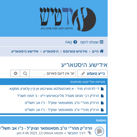
שנעלע לינקס
FAQ
היים
אידטיש פארומס
היסטאריע
אידישע היסטאריע
אידישע היסטאריע
זוך
פארגעשר
נייע טעמע
מערסט געלייקטע פאוסטס
די לודמירע מויד - א פארנעפלטע געשיכטע אן קיין קלארע מסקנא
הרה"ק רבי מנחם מענדל מליובאוויטש זי"ע - ג' תמוז תשנ"ד
הרה"ק מהר"י ט"ב מסאטמאר זצוק"ל - כ"ו אב תשל"ט
הרה"ק מהר"י ט"ב מסאטמאר זצוק"ל - כ"ו אב תשל"ט
טעמעס
הרה"ק מהר"י ט"ב מסאטמאר זצוק"ל - כ"ו אב תשל"
דורך
המבשר
»
זונטאג אוגוסט 13, 2023 4:46 pm