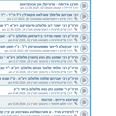
חורבן אירופה - ארטיקלן און אנעקדאטן
דורך
דריידל
»
זונטאג אוגוסט 03, 2025 12:28 am
רבי אברהם אלימלך פערלאוו מקארלין ז"ל הי"ד - י"ד 
דורך
מירון
»
דאנערשטאג אקטאבער 26, 2023 1:17 pm
הרה"ק רבי ישכר דוב מלעלוב-פיעטרקוב זיע''א י”ד ש
דורך
צדיק הדורות
»
דאנערשטאג מערץ 19, 2026 12:30 am
הרה''ק רבי משה מרדכי בידערמאן מלעלוב זי''ע - יאצ
דורך
צדיק הדורות
»
מאנטאג מערץ 16, 2026 8:42 pm
רבי יאנקעלע לייזער מפשעווארסק ז"ל - כ"ז חשון תשנ
דורך
מירון
»
דאנערשטאג נאוועמבער 09, 2023 12:25 pm
הרה"ק רבי שמעון נתן נטע (השני) מלעלוב זיע"א י' ב
דורך
צדיק הדורות
»
מיטוואך מערץ 18, 2026 3:17 am
הרה"ק רבי אלתר אלעזר מנחם מלעלוב זיע"א י"ד ט
דורך
צדיק הדורות
»
מיטוואך מערץ 18, 2026 2:16 am
הרה"ק רבי אברהם שלמה מלעלוב זיע"א - ט"ז שבט 
דורך
צדיק הדורות
»
מאנטאג מערץ 16, 2026 9:56 pm
הרה''ק ר' שמעון נתן נטע מלעלוב-ביתר זי''ע
דורך
צדיק הדורות
»
מאנטאג מערץ 16, 2026 9:48 pm
קאראנע וויירוס - זכרונות
דורך
חלום חלמתי
»
מיטוואך מערץ 11, 2026 9:28 pm
די לודמירע מויד - א פארנעפלטע געשיכטע אן קיין 