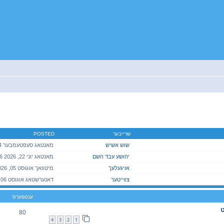
יטענע זוך
שרייבער
POSTED
שוש אשיש
יהושע עבד השם
מאנטאג יוני 22, 2026 3:06 pm
אויגעלעך
צווייטער
ענטפערס
ט
80
4
3
2
1