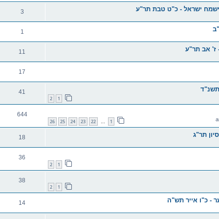
ישמח ישראל - כ"ט טבת תר"ע
3
"ב
1
ז' אב תר"ע
11
17
תשנ"ד
41
2
1
644
26
25
24
23
22
1
…
יון תר"ג
18
36
2
1
38
2
1
 - כ"ו אייר תש"ה
14