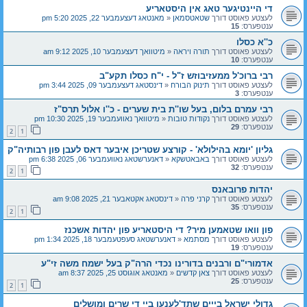
די היינטיגער טאג אין היסטאריע
לעצטע פאוסט דורך
שטאטסמאן
«
מאנטאג דעצעמבער 22, 2025 5:20 pm
ענטפערס:
15
כ''א כסלו
לעצטע פאוסט דורך
תורה ויראה
«
מיטוואך דעצעמבער 10, 2025 9:12 am
ענטפערס:
10
רבי ברוכ'ל ממעזיבוזש ז"ל - י"ח כסלו תקע"ב
לעצטע פאוסט דורך
תינוק הבורח
«
דינסטאג דעצעמבער 09, 2025 3:44 pm
ענטפערס:
3
רבי עמרם בלום, בעל שו''ת בית שערים - כ''ו אלול תרס"ז
לעצטע פאוסט דורך
נקודות טובות
«
מיטוואך נאוועמבער 19, 2025 10:30 pm
ענטפערס:
29
2
1
גליון 'יומא בהילולא' - קורצע שטריכן איבער דאס לעבן פון רבותיה"ק
לעצטע פאוסט דורך
באבאטשקא
«
דאנערשטאג נאוועמבער 06, 2025 6:38 pm
ענטפערס:
32
2
1
יהדות פרובאנס
לעצטע פאוסט דורך
קרני פרה
«
דינסטאג אקטאבער 21, 2025 9:08 am
ענטפערס:
35
2
1
פון וואו שטאמען מיר? די היסטאריע פון יהדות אשכנז
לעצטע פאוסט דורך
מסתמא
«
דאנערשטאג סעפטעמבער 18, 2025 1:34 pm
ענטפערס:
19
אדמורי"ם ורבנים בדורינו נכדי הרה"ק בעל ישמח משה זי"ע
לעצטע פאוסט דורך
צאן קדשים
«
מאנטאג אוגוסט 25, 2025 8:37 am
ענטפערס:
25
2
1
גדולי ישראל בייים שתד'לענען ביי די שרים ומושלים