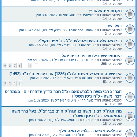
לעצטע פאוסט דורך
אנדערער
«
מיטוואך מאי 13, 2026 10:26 am
ענטפערס:
14
תקנות מיהאלאוויץ
לעצטע פאוסט דורך
צווייטער
«
זונטאג מאי 10, 2026 3:46 pm
ענטפערס:
14
בעלי שם
לעצטע פאוסט דורך
Think and Thank
«
מוצש"ק מאי 09, 2026 10:47 pm
ענטפערס:
2
רבי מאטעלע טשערנאבילער ז"ל - כ' אייר תקצ"ז
לעצטע פאוסט דורך
חושי הארכי
«
פרייטאג מאי 08, 2026 2:55 am
ענטפערס:
14
היסטארישע בילדער פון קרית יואל
לעצטע פאוסט דורך
צבי וחמיד
«
דינסטאג אפריל 21, 2026 5:15 pm
ענטפערס:
206
9
8
7
6
1
…
אידישע היסטאריע משנת ה'מ"ו (1286) אריבער צו ה’רנ”ב (1492)
לעצטע פאוסט דורך
מסתמא
«
פרייטאג אפריל 17, 2026 2:03 pm
ענטפערס:
51
3
2
1
הגה"צ רבי משה הלברשטאם זצ"ל חבר בד"ץ עדה"ח י-ם - בעמח"ס
דברי משה - כ"ח ניסן תשס"ו
לעצטע פאוסט דורך
משה הלוי
«
מיטוואך אפריל 15, 2026 1:32 pm
ענטפערס:
4
מרן הגה"ק רבינו משה בן הגה"ק חיים צבי זצ"ל, בעל ברך משה
מסאטמאר - כ"ו ניסן תשס"ו
לעצטע פאוסט דורך
אסרוחג
«
דינסטאג אפריל 14, 2026 12:06 pm
ענטפערס:
18
א ביליגע מציאה - בלויז א מאה אלף
לעצטע פאוסט דורך
הרב הגדול
«
זונטאג אפריל 12, 2026 4:24 pm