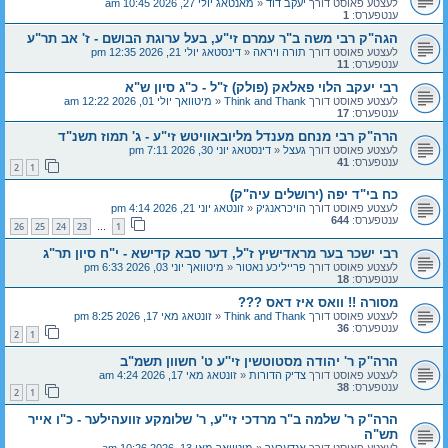
לעצטע פאוסט דורך
יעקב דוד
«
מאנטאג יולי 27, 2026 10:45 am
ענטפערס:
1
הגה"ק רבי משה ב"ר עמרם זי"ע, בעל ערוגת הבושם - ז' אב תר"ע
לעצטע פאוסט דורך
תורה ויראה
«
דינסטאג יולי 21, 2026 12:35 pm
ענטפערס:
11
רבי יעקב הלוי פאלאק (פולק) ז"ל - כ"ג סיון ש"א
לעצטע פאוסט דורך
Think and Thank
«
מיטוואך יולי 01, 2026 12:22 am
ענטפערס:
17
הרה"ק רבי מנחם מענדל מליובאוויטש זי"ע - ג' תמוז תשנ"ד
לעצטע פאוסט דורך
געצל
«
דינסטאג יוני 30, 2026 7:11 pm
ענטפערס:
41
2
1
כח בי"ד יפה (ירושלים עיה"ק)
לעצטע פאוסט דורך
הויכראנגיק
«
זונטאג יוני 21, 2026 4:14 pm
ענטפערס:
644
26
25
24
23
1
…
רבי ישכר בער מראדישיץ ז"ל, דער סבא קדישא - י"ח סיון תר"ג
לעצטע פאוסט דורך
פרייליכע נאטור
«
מיטוואך יוני 03, 2026 6:33 pm
ענטפערס:
18
מסורה !! וואס איז דאס ???
לעצטע פאוסט דורך
Think and Thank
«
זונטאג מאי 17, 2026 8:25 pm
ענטפערס:
36
2
1
הרה''ק ר' יהודה מסטוטשין זי''ע ט' חשוון תשמ"ב
לעצטע פאוסט דורך
צדיק הדורות
«
זונטאג מאי 17, 2026 4:24 am
ענטפערס:
38
2
1
הרה"ק ר' שלמה ב"ר מרדכי זי"ע, ר' שלומקע זוועהילער - כ"ו אייר
תש"ה