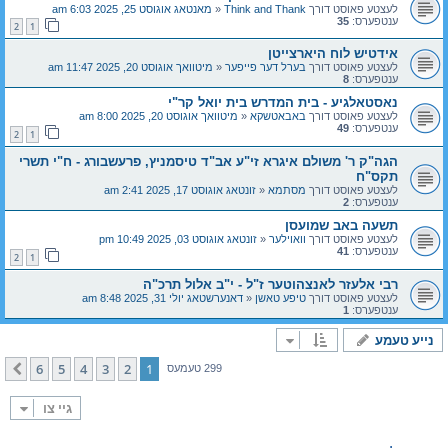
לעצטע פאוסט דורך
Think and Thank
«
מאנטאג אוגוסט 25, 2025 6:03 am
ענטפערס:
35
2
1
אידטיש לוח היארצייטן
לעצטע פאוסט דורך
בערל דער פייפער
«
מיטוואך אוגוסט 20, 2025 11:47 am
ענטפערס:
8
נאסטאלגיע - בית המדרש בית יואל קר"י
לעצטע פאוסט דורך
באבאטשקא
«
מיטוואך אוגוסט 20, 2025 8:00 am
ענטפערס:
49
2
1
הגה"ק ר' משולם איגרא זי"ע אב"ד טיסמניץ, פרעשבורג - ח"י תשרי
תקס"ח
לעצטע פאוסט דורך
מסתמא
«
זונטאג אוגוסט 17, 2025 2:41 am
ענטפערס:
2
תשעה באב שמועסן
לעצטע פאוסט דורך
וואוילער
«
זונטאג אוגוסט 03, 2025 10:49 pm
ענטפערס:
41
2
1
רבי אלעזר לאנצהוטער ז"ל - י"ב אלול תרכ"ה
לעצטע פאוסט דורך
טיפע טאשן
«
דאנערשטאג יולי 31, 2025 8:48 am
ענטפערס:
1
נייע טעמע
6
5
4
3
2
1
קומענדיגע
299 טעמעס
גיי צו