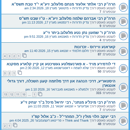
הרה"ק רבי אלתר אלעזר מנחם מלעלוב זיע"א י"ד טבת תשס"א
לעצטע פאוסט דורך
צדיק הדורות
«
מיטוואך מערץ 18, 2026 2:34 am
ענטפערס:
7
הרה"ק רבי אברהם שלמה מלעלוב זיע"א - ט"ז שבט תש"ס
לעצטע פאוסט דורך
צדיק הדורות
«
דינסטאג מערץ 17, 2026 11:13 pm
ענטפערס:
9
הרה''ק ר' שמעון נתן נטע מלעלוב-ביתר זי''ע
לעצטע פאוסט דורך
צדיק הדורות
«
מאנטאג מערץ 16, 2026 9:51 pm
ענטפערס:
4
קאראנע וויירוס - זכרונות
לעצטע פאוסט דורך
חלום חלמתי
«
זונטאג מערץ 15, 2026 11:40 am
ענטפערס:
87
4
3
2
1
די לודמירע מויד - א פארנעפלטע געשיכטע אן קיין קלארע מסקנא
לעצטע פאוסט דורך
שלא לשמה
«
דאנערשטאג מערץ 12, 2026 2:30 pm
ענטפערס:
50
3
2
1
היסטאריע, דרכי הנהגה און דרך מלחמה קעגן השכלה, דורך גדולי
אונגארן
לעצטע פאוסט דורך
זלמעלע
«
מאנטאג פעברואר 16, 2026 1:10 pm
ענטפערס:
315
13
12
11
10
1
…
הרה"ק רבי מיכל'ע מנתני', רבי יחיאל מיכל ב"ר יצחק זי"ע
לעצטע פאוסט דורך
אנדערער
«
זונטאג יאנואר 11, 2026 11:03 pm
ענטפערס:
7
רבי יעקב הלוי מולין ז"ל, המהרי"ל - כ"ב אלול קפ"ז
לעצטע פאוסט דורך
Think and Thank
«
פרייטאג דעצעמבער 26, 2025 4:04 pm
ענטפערס:
48
2
1