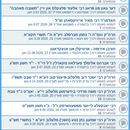
ענטפערס:
10
דער גאון פון פּראג רבי אלעזר פלעקלס און זיין "תשובה מאהבה"
לעצטע פאוסט דורך
געשיכטע
«
דינסטאג אפריל 07, 2026 3:53 pm
האדמו"ר רבי מאיר אייזיקסאהן זצ''ל
לעצטע פאוסט דורך
ברטנורה
«
מאנטאג אפריל 06, 2026 9:07 pm
ענטפערס:
7
הרה''ק ננמ''ח ר' נחמן מברסלב זיע''א ח"י תשרי תקע"א
לעצטע פאוסט דורך
יהא רעוא
«
מיטוואך מערץ 25, 2026 3:29 pm
ענטפערס:
9
חורבן אירופה - ארטיקלן און אנעקדאטן
לעצטע פאוסט דורך
חלום חלמתי
«
מאנטאג מערץ 23, 2026 11:38 pm
ענטפערס:
15
רבי אברהם אלימלך פערלאוו מקארלין ז"ל הי"ד - י"ד חשון תש"ג
לעצטע פאוסט דורך
ברטנורה
«
זונטאג מערץ 22, 2026 3:47 pm
ענטפערס:
3
הרה"ק רבי ישכר דוב מלעלוב-פיעטרקוב זיע''א י”ד שבט תשפ"ו
לעצטע פאוסט דורך
צדיק הדורות
«
פרייטאג מערץ 20, 2026 6:14 pm
ענטפערס:
8
הרה''ק רבי משה מרדכי בידערמאן מלעלוב זי''ע - יאצ"ט כ"ד טבת
לעצטע פאוסט דורך
ברטנורה
«
פרייטאג מערץ 20, 2026 2:45 am
ענטפערס:
19
רבי יאנקעלע לייזער מפשעווארסק ז"ל - כ"ז חשון תשנ"ט
לעצטע פאוסט דורך
עראי
«
מיטוואך מערץ 18, 2026 6:40 pm
ענטפערס:
16
הרה"ק רבי שמעון נתן נטע (השני) מלעלוב זיע"א י' בתשרי תש"ע
לעצטע פאוסט דורך
צדיק הדורות
«
מיטוואך מערץ 18, 2026 3:26 am
ענטפערס:
8