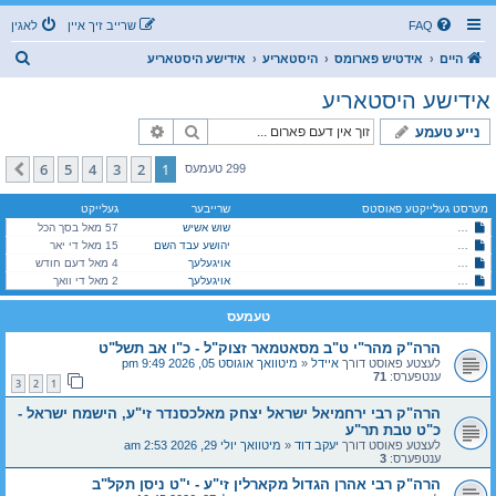
FAQ
שרייב זיך איין
לאגין
ז
היים
אידטיש פארומס
היסטאריע
אידישע היסטאריע
ו
אידישע היסטאריע
ך
זוך
פארגעשריטענע זוך
נייע טעמע
6
5
4
3
2
1
קומענדיגע
299 טעמעס
מערסט געלייקטע פאוסטס
שרייבער
געלייקט
שוש אשיש
די לודמירע מויד - א פארנעפלטע געשיכטע אן קיין קלארע מסקנא
57 מאל בסך הכל
הרה"ק רבי מנחם מענדל מליובאוויטש זי"ע - ג' תמוז תשנ"ד
יהושע עבד השם
15 מאל די יאר
הרה"ק מהר"י ט"ב מסאטמאר זצוק"ל - כ"ו אב תשל"ט
אויגעלעך
4 מאל דעם חודש
הרה"ק מהר"י ט"ב מסאטמאר זצוק"ל - כ"ו אב תשל"ט
אויגעלעך
2 מאל די וואך
טעמעס
הרה"ק מהר"י ט"ב מסאטמאר זצוק"ל - כ"ו אב תשל"ט
לעצטע פאוסט דורך
איידל
«
מיטוואך אוגוסט 05, 2026 9:49 pm
ענטפערס:
71
3
2
1
הרה"ק רבי ירחמיאל ישראל יצחק מאלכסנדר זי"ע, הישמח ישראל -
כ"ט טבת תר"ע
לעצטע פאוסט דורך
יעקב דוד
«
מיטוואך יולי 29, 2026 2:53 am
ענטפערס:
3
הרה"ק רבי אהרן הגדול מקארלין זי"ע - י"ט ניסן תקל"ב