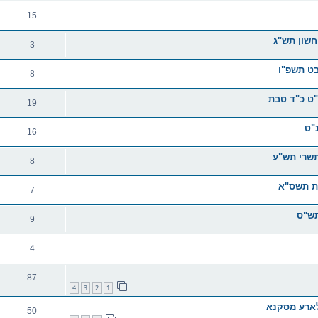
15
חשון תש"ג
3
בט תשפ"ו
8
"ט כ"ד טבת
19
"ט
16
תשרי תש"ע
8
בת תשס"א
7
תש"ס
9
4
87
4
3
2
1
קלארע מסקנא
50