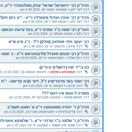
הרה"ק רבי ירחמיאל ישראל יצחק מאלכסנדר זי"ע, ה
דורך
דער ידען
»
מאנטאג יאנואר 08, 2024 2:40 pm
הרה"ק רבי אהרן הגדול מקארלין זי"ע - י"ט ניסן תקל
דורך
דער ידען
»
זונטאג אפריל 28, 2024 3:36 pm
הגה"ק רבי משה ב"ר עמרם זי"ע, בעל ערוגת הבושם - 
דורך
ניקל
»
זונטאג אוגוסט 11, 2024 2:01 am
רבי יעקב הלוי פאלאק (פולק) ז"ל - כ"ג סיון ש"א
דורך
מירון
»
מיטוואך יוני 19, 2024 1:45 pm
הרה"ק רבי מנחם מענדל מליובאוויטש זי"ע - ג' תמוז 
דורך
דיעל שפיל
»
דאנערשטאג יוני 18, 2026 10:44 am
כח בי"ד יפה (ירושלים עיה"ק)
דורך
אסמכתא בעלמא
»
מיטוואך אוגוסט 16, 2023 11:54 am
רבי ישכר בער מראדישיץ ז"ל, דער סבא קדישא - י"ח ס
דורך
מירון
»
דינסטאג יוני 18, 2024 3:23 pm
מסורה !! וואס איז דאס ???
דורך
מחפש שלווה
»
מאנטאג פעברואר 09, 2026 12:01 am
הרה''ק ר' יהודה מסטוטשין זי''ע ט' חשוון תשמ"ב
דורך
צדיק הדורות
»
דאנערשטאג מערץ 19, 2026 1:15 am
הרה"ק ר' שלמה ב"ר מרדכי זי"ע, ר' שלומקע זוועהילער
דורך
שאינו יודע לשאול
»
מאנטאג יוני 03, 2024 1:25 pm