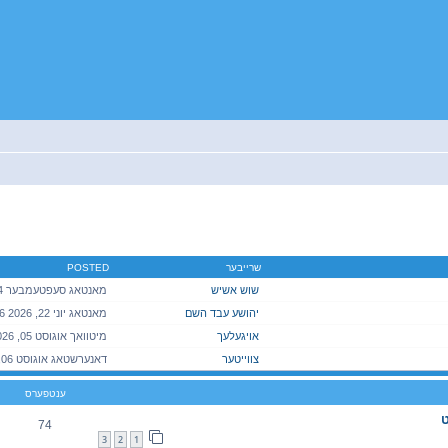
יטענע זוך
שרייבער
POSTED
שוש אשיש
יהושע עבד השם
מאנטאג יוני 22, 2026 3:06 pm
אויגעלעך
צווייטער
ענטפערס
ט
74
3
2
1