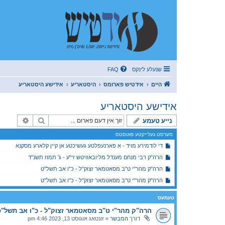
שנעלע לינקס
FAQ
היים
אידטיש פארומס
היסטאריע
אידישע היסטאריע
אידישע היסטאריע
זוך
פארגעשר
נייע טעמע
מערסט געלייקטע פאוסטס
די לודמירע מויד - א פארנעפלטע געשיכטע אן קיין קלארע מסקנא
הרה"ק רבי מנחם מענדל מליובאוויטש זי"ע - ג' תמוז תשנ"ד
הרה"ק מהר"י ט"ב מסאטמאר זצוק"ל - כ"ו אב תשל"ט
הרה"ק מהר"י ט"ב מסאטמאר זצוק"ל - כ"ו אב תשל"ט
טעמעס
הרה"ק מהר"י ט"ב מסאטמאר זצוק"ל - כ"ו אב תשל"
דורך
המבשר
»
זונטאג אוגוסט 13, 2023 4:46 pm