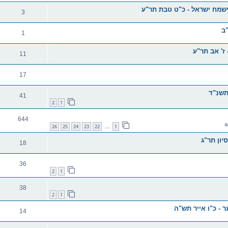
ישמח ישראל - כ"ט טבת תר"ע
3
"ב
1
ז' אב תר"ע
11
17
תשנ"ד
41
2
1
644
26
25
24
23
22
1
…
יון תר"ג
18
36
2
1
38
2
1
 - כ"ו אייר תש"ה
14