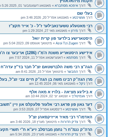
תקנות מיהאלאוויץ
דורך
איפכא מסתברא
»
מאנטאג דעצעמבער 01, 2025 5:26 pm
בעלי שם
דורך
געשיכטע
»
מאנטאג אפריל 20, 2026 3:46 pm
רבי מאטעלע טשערנאבילער ז"ל - כ' אייר תקצ"ז
דורך
מירון
»
מאנטאג מאי 27, 2024 1:29 pm
היסטארישע בילדער פון קרית יואל
דורך
Azoi Tzi Zugen
»
מיטוואך אוגוסט 09, 2023 5:04 pm
אידישע היסטאריע משנת ה'מ"ו (1286) אריבער צו ה’רנ”ב (1492)
דורך
מסתמא
»
דאנערשטאג אפריל 11, 2024 7:57 pm
הגה"צ רבי משה הלברשטאם זצ"ל חבר בד"ץ עדה"ח י-
דורך
המבשר
»
מיטוואך אפריל 15, 2026 8:41 am
מרן הגה"ק רבינו משה בן הגה"ק חיים צבי זצ"ל, בעל
דורך
ניקל
»
מאנטאג מאי 06, 2024 12:45 am
א ביליגע מציאה - בלויז א מאה אלף
דורך
געמיטליך
»
זונטאג יוני 02, 2024 10:44 am
דער גאון פון פּראג רבי אלעזר פלעקלס און זיין "תש
דורך
געשיכטע
»
דינסטאג אפריל 07, 2026 3:53 pm
האדמו"ר רבי מאיר אייזיקסאהן זצ''ל
דורך
צדיק הדורות
»
מיטוואך מערץ 18, 2026 3:46 am
הרה''ק ננמ''ח ר' נחמן מברסלב זיע''א ח"י תשרי תקע
דורך
צדיק הדורות
»
מאנטאג מערץ 23, 2026 5:34 am