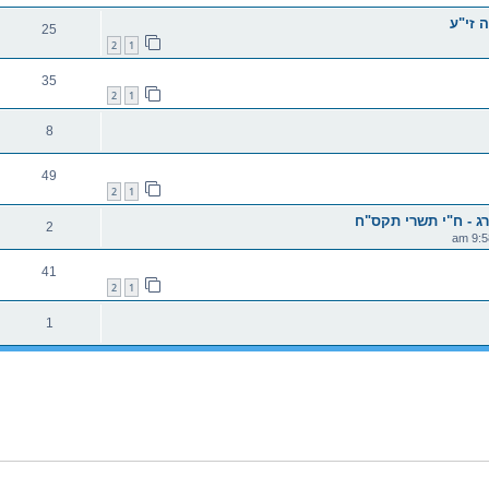
 זי"ע
25
2
1
35
2
1
8
49
2
1
ג - ח"י תשרי תקס"ח
2
41
2
1
1