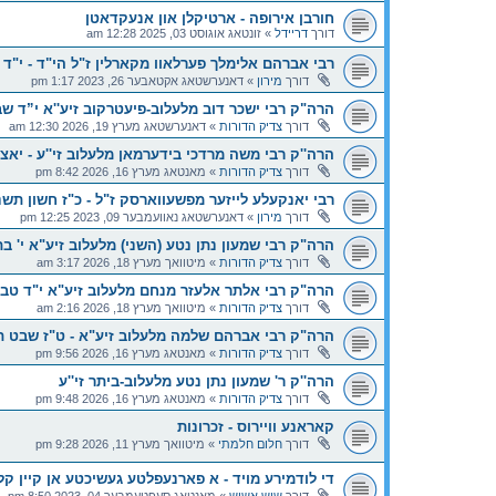
חורבן אירופה - ארטיקלן און אנעקדאטן
דורך
דריידל
»
זונטאג אוגוסט 03, 2025 12:28 am
רבי אברהם אלימלך פערלאוו מקארלין ז"ל הי"ד - י"ד 
דורך
מירון
»
דאנערשטאג אקטאבער 26, 2023 1:17 pm
הרה"ק רבי ישכר דוב מלעלוב-פיעטרקוב זיע''א י”ד ש
דורך
צדיק הדורות
»
דאנערשטאג מערץ 19, 2026 12:30 am
הרה''ק רבי משה מרדכי בידערמאן מלעלוב זי''ע - יאצ
דורך
צדיק הדורות
»
מאנטאג מערץ 16, 2026 8:42 pm
רבי יאנקעלע לייזער מפשעווארסק ז"ל - כ"ז חשון תשנ
דורך
מירון
»
דאנערשטאג נאוועמבער 09, 2023 12:25 pm
הרה"ק רבי שמעון נתן נטע (השני) מלעלוב זיע"א י' ב
דורך
צדיק הדורות
»
מיטוואך מערץ 18, 2026 3:17 am
הרה"ק רבי אלתר אלעזר מנחם מלעלוב זיע"א י"ד ט
דורך
צדיק הדורות
»
מיטוואך מערץ 18, 2026 2:16 am
הרה"ק רבי אברהם שלמה מלעלוב זיע"א - ט"ז שבט 
דורך
צדיק הדורות
»
מאנטאג מערץ 16, 2026 9:56 pm
הרה''ק ר' שמעון נתן נטע מלעלוב-ביתר זי''ע
דורך
צדיק הדורות
»
מאנטאג מערץ 16, 2026 9:48 pm
קאראנע וויירוס - זכרונות
דורך
חלום חלמתי
»
מיטוואך מערץ 11, 2026 9:28 pm
די לודמירע מויד - א פארנעפלטע געשיכטע אן קיין 