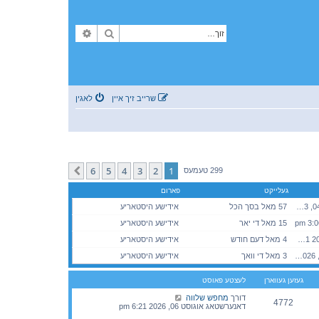
זוך
פארגעשריטענע זוך
שרייב זיך איין
לאגין
6
5
4
3
2
1
קומענדיגע
299 טעמעס
געלייקט
פארום
מאנטאג סעפטעמבער 04, 2023 8:50 pm
57 מאל בסך הכל
אידישע היסטאריע
15 מאל די יאר
אידישע היסטאריע
מיטוואך אוגוסט 05, 2026 3:01 pm
4 מאל דעם חודש
אידישע היסטאריע
דאנערשטאג אוגוסט 06, 2026 5:39 pm
3 מאל די וואך
אידישע היסטאריע
געזען געווארן
לעצטע פאוסט
דורך
מחפש שלווה
4772
דאנערשטאג אוגוסט 06, 2026 6:21 pm