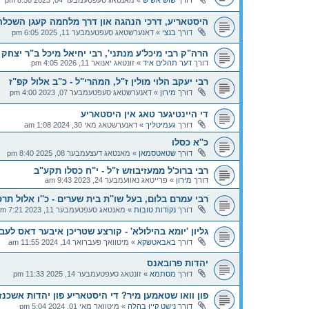
דורך
שוש אשיש
»
מאנטאג סעפטעמבער 04, 2023 8:50 pm
היסטאריע, דרכי הנהגה און דרך מלחמה קעגן השכלה, 
דורך
בנצי
»
דאנערשטאג סעפטעמבער 11, 2025 6:05 pm
הרה"ק רבי מיכל'ע מנתני', רבי יחיאל מיכל ב"ר יצחק 
דורך
דער תהלים איד
»
זונטאג יאנואר 11, 2026 4:05 pm
רבי יעקב הלוי מולין ז"ל, המהרי"ל - כ"ב אלול קפ"ז
דורך
מירון
»
דאנערשטאג סעפטעמבער 07, 2023 4:00 pm
די היינטיגער טאג אין היסטאריע
דורך
געמיטליך
»
דאנערשטאג מאי 30, 2024 1:08 am
כ''א כסלו
דורך
שטאטסמאן
»
מאנטאג דעצעמבער 08, 2025 8:40 pm
רבי ברוכ'ל ממעזיבוזש ז"ל - י"ח כסלו תקע"ב
דורך
מירון
»
פרייטאג נאוועמבער 24, 2023 9:43 am
רבי עמרם בלום, בעל שו''ת בית שערים - כ''ו אלול תרס
דורך
נקודות טובות
»
מאנטאג סעפטעמבער 11, 2023 7:21 pm
גליון 'יומא בהילולא' - קורצע שטריכן איבער דאס לעבן
דורך
באבאטשקא
»
מיטוואך פעברואר 14, 2024 11:55 am
יהדות פרובאנס
דורך
מסתמא
»
זונטאג סעפטעמבער 14, 2025 11:33 pm
פון וואו שטאמען מיר? די היסטאריע פון יהדות אשכנז
דורך
נישט קיין בהלה
»
מיטוואך מאי 01, 2024 5:04 pm