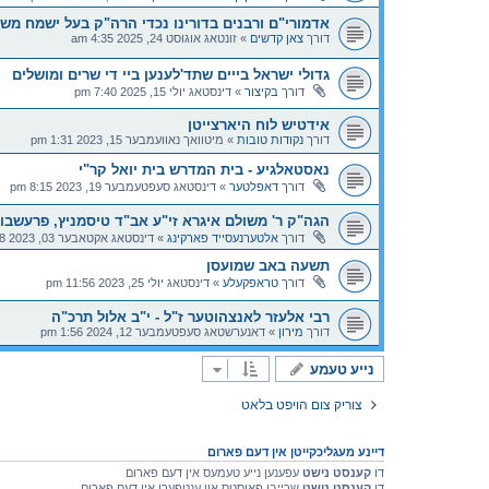
אדמורי"ם ורבנים בדורינו נכדי הרה"ק בעל ישמח משה
דורך
צאן קדשים
»
זונטאג אוגוסט 24, 2025 4:35 am
גדולי ישראל בייים שתד'לענען ביי די שרים ומושלים
דורך
בקיצור
»
דינסטאג יולי 15, 2025 7:40 pm
אידטיש לוח היארצייטן
דורך
נקודות טובות
»
מיטוואך נאוועמבער 15, 2023 1:31 pm
נאסטאלגיע - בית המדרש בית יואל קר"י
דורך
דאפלטער
»
דינסטאג סעפטעמבער 19, 2023 8:15 pm
הגה"ק ר' משולם איגרא זי"ע אב"ד טיסמניץ, פרעשבור
דורך
אלטערנעסייד פארקינג
»
דינסטאג אקטאבער 03, 2023 9:58 am
תשעה באב שמועסן
דורך
טראפקעלע
»
דינסטאג יולי 25, 2023 11:56 pm
רבי אלעזר לאנצהוטער ז"ל - י"ב אלול תרכ"ה
דורך
מירון
»
דאנערשטאג סעפטעמבער 12, 2024 1:56 pm
נייע טעמע
צוריק צום הויפט בלאט
דיינע מעגליכקייטן אין דעם פארום
דו
קענסט נישט
עפענען נייע טעמעס אין דעם פארום
דו
קענסט נישט
שרייבן פאוסטס און ענטפערן אין דעם פארום