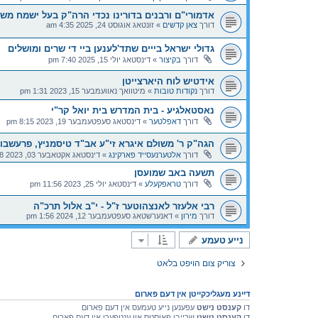
אדמורי"ם ורבנים בדורינו נכדי הרה"ק בעל ישמח משה
דורך
צאן קדשים
»
זונטאג אוגוסט 24, 2025 4:35 am
גדולי ישראל בייים שתד'לענען ביי די שרים ומושלים
דורך
בקיצור
»
דינסטאג יולי 15, 2025 7:40 pm
אידטיש לוח היארצייטן
דורך
נקודות טובות
»
מיטוואך נאוועמבער 15, 2023 1:31 pm
נאסטאלגיע - בית המדרש בית יואל קר"י
דורך
דאפלטער
»
דינסטאג סעפטעמבער 19, 2023 8:15 pm
הגה"ק ר' משולם איגרא זי"ע אב"ד טיסמניץ, פרעשבור
דורך
אלטערנעסייד פארקינג
»
דינסטאג אקטאבער 03, 2023 9:58 am
תשעה באב שמועסן
דורך
טראפקעלע
»
דינסטאג יולי 25, 2023 11:56 pm
רבי אלעזר לאנצהוטער ז"ל - י"ב אלול תרכ"ה
דורך
מירון
»
דאנערשטאג סעפטעמבער 12, 2024 1:56 pm
נייע טעמע
צוריק צום הויפט בלאט
דיינע מעגליכקייטן אין דעם פארום
דו
קענסט נישט
עפענען נייע טעמעס אין דעם פארום
דו
קענסט נישט
שרייבן פאוסטס און ענטפערן אין דעם פארום