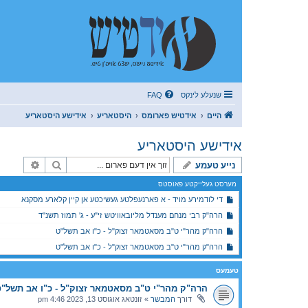
שנעלע לינקס
FAQ
היים
אידטיש פארומס
היסטאריע
אידישע היסטאריע
אידישע היסטאריע
זוך
פארגעשר
נייע טעמע
מערסט געלייקטע פאוסטס
די לודמירע מויד - א פארנעפלטע געשיכטע אן קיין קלארע מסקנא
הרה"ק רבי מנחם מענדל מליובאוויטש זי"ע - ג' תמוז תשנ"ד
הרה"ק מהר"י ט"ב מסאטמאר זצוק"ל - כ"ו אב תשל"ט
הרה"ק מהר"י ט"ב מסאטמאר זצוק"ל - כ"ו אב תשל"ט
טעמעס
הרה"ק מהר"י ט"ב מסאטמאר זצוק"ל - כ"ו אב תשל"
דורך
המבשר
»
זונטאג אוגוסט 13, 2023 4:46 pm