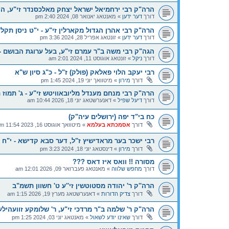
הרה"ק רבי ירחמיאל ישראל יצחק מאלכסנדר זי"ע, ה
דורך
דער ידען
»
מאנטאג יאנואר 08, 2024 2:40 pm
הרה"ק רבי אהרן הגדול מקארלין זי"ע - י"ט ניסן תקל
דורך
דער ידען
»
זונטאג אפריל 28, 2024 3:36 pm
הגה"ק רבי משה ב"ר עמרם זי"ע, בעל ערוגת הבושם - 
דורך
ניקל
»
זונטאג אוגוסט 11, 2024 2:01 am
רבי יעקב הלוי פאלאק (פולק) ז"ל - כ"ג סיון ש"א
דורך
מירון
»
מיטוואך יוני 19, 2024 1:45 pm
הרה"ק רבי מנחם מענדל מליובאוויטש זי"ע - ג' תמוז 
דורך
דיעל שפיל
»
דאנערשטאג יוני 18, 2026 10:44 am
כח בי"ד יפה (ירושלים עיה"ק)
דורך
אסמכתא בעלמא
»
מיטוואך אוגוסט 16, 2023 11:54 am
רבי ישכר בער מראדישיץ ז"ל, דער סבא קדישא - י"ח ס
דורך
מירון
»
דינסטאג יוני 18, 2024 3:23 pm
מסורה !! וואס איז דאס ???
דורך
מחפש שלווה
»
מאנטאג פעברואר 09, 2026 12:01 am
הרה''ק ר' יהודה מסטוטשין זי''ע ט' חשוון תשמ"ב
דורך
צדיק הדורות
»
דאנערשטאג מערץ 19, 2026 1:15 am
הרה"ק ר' שלמה ב"ר מרדכי זי"ע, ר' שלומקע זוועהילער
דורך
שאינו יודע לשאול
»
מאנטאג יוני 03, 2024 1:25 pm