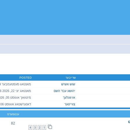
יטענע זוך
שרייבער
POSTED
שוש אשיש
יהושע עבד השם
מאנטאג יוני 22, 2026 3:06 pm
אויגעלעך
צווייטער
ענטפערס
ט
82
4
3
2
1