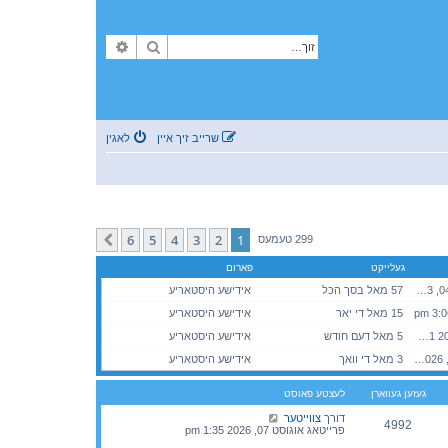
זוך
פארגעשריטענע זוך
שרייב זיך איין
לאגין
6
5
4
3
2
1
קומענדיגע
299 טעמעס
געלייקט
פארום
מאנטאג סעפטעמבער 04, 2023 8:50 pm
57 מאל בסך הכל
אידישע היסטאריע
15 מאל די יאר
אידישע היסטאריע
מיטוואך אוגוסט 05, 2026 3:01 pm
5 מאל דעם חודש
אידישע היסטאריע
דאנערשטאג אוגוסט 06, 2026 5:39 pm
3 מאל די וואך
אידישע היסטאריע
געזען געווארן
לעצטע פאוסט
דורך
צווייטער
4992
פרייטאג אוגוסט 07, 2026 1:35 pm