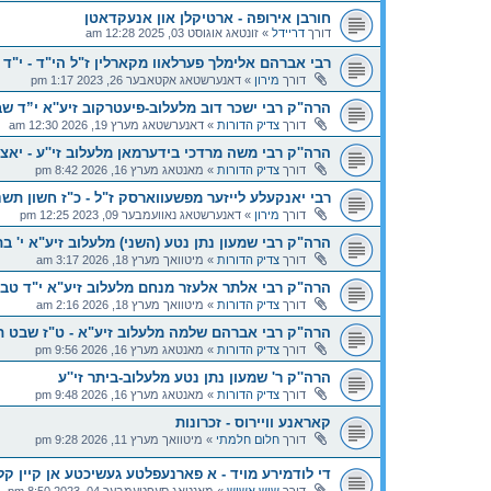
חורבן אירופה - ארטיקלן און אנעקדאטן
דורך
דריידל
»
זונטאג אוגוסט 03, 2025 12:28 am
רבי אברהם אלימלך פערלאוו מקארלין ז"ל הי"ד - י"ד 
דורך
מירון
»
דאנערשטאג אקטאבער 26, 2023 1:17 pm
הרה"ק רבי ישכר דוב מלעלוב-פיעטרקוב זיע''א י”ד ש
דורך
צדיק הדורות
»
דאנערשטאג מערץ 19, 2026 12:30 am
הרה''ק רבי משה מרדכי בידערמאן מלעלוב זי''ע - יאצ
דורך
צדיק הדורות
»
מאנטאג מערץ 16, 2026 8:42 pm
רבי יאנקעלע לייזער מפשעווארסק ז"ל - כ"ז חשון תשנ
דורך
מירון
»
דאנערשטאג נאוועמבער 09, 2023 12:25 pm
הרה"ק רבי שמעון נתן נטע (השני) מלעלוב זיע"א י' ב
דורך
צדיק הדורות
»
מיטוואך מערץ 18, 2026 3:17 am
הרה"ק רבי אלתר אלעזר מנחם מלעלוב זיע"א י"ד ט
דורך
צדיק הדורות
»
מיטוואך מערץ 18, 2026 2:16 am
הרה"ק רבי אברהם שלמה מלעלוב זיע"א - ט"ז שבט 
דורך
צדיק הדורות
»
מאנטאג מערץ 16, 2026 9:56 pm
הרה''ק ר' שמעון נתן נטע מלעלוב-ביתר זי''ע
דורך
צדיק הדורות
»
מאנטאג מערץ 16, 2026 9:48 pm
קאראנע וויירוס - זכרונות
דורך
חלום חלמתי
»
מיטוואך מערץ 11, 2026 9:28 pm
די לודמירע מויד - א פארנעפלטע געשיכטע אן קיין 