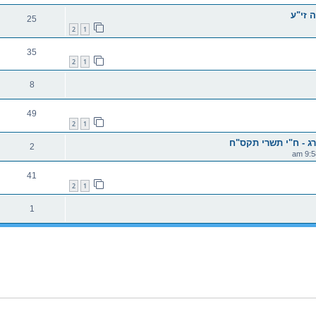
 זי"ע
25
2
1
35
2
1
8
49
2
1
ג - ח"י תשרי תקס"ח
2
41
2
1
1