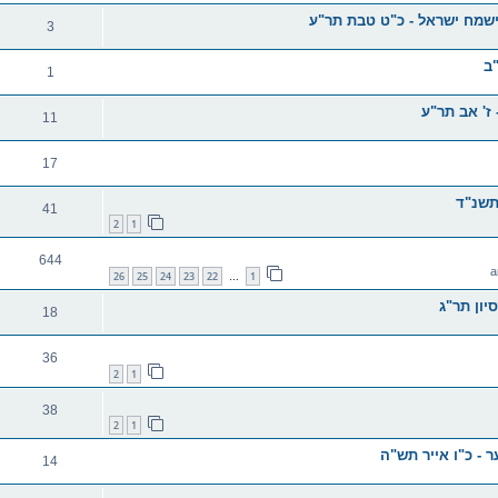
ישמח ישראל - כ"ט טבת תר"ע
3
"ב
1
ז' אב תר"ע
11
17
תשנ"ד
41
2
1
644
26
25
24
23
22
1
…
יון תר"ג
18
36
2
1
38
2
1
 - כ"ו אייר תש"ה
14