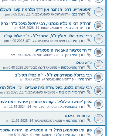
דורך
שוש אשיש
»
מאנטאג סעפטעמבער 04, 2023 8:50 pm
היסטאריע, דרכי הנהגה און דרך מלחמה קעגן השכלה, 
דורך
בנצי
»
דאנערשטאג סעפטעמבער 11, 2025 6:05 pm
הרה"ק רבי מיכל'ע מנתני', רבי יחיאל מיכל ב"ר יצחק 
דורך
דער תהלים איד
»
זונטאג יאנואר 11, 2026 4:05 pm
רבי יעקב הלוי מולין ז"ל, המהרי"ל - כ"ב אלול קפ"ז
דורך
מירון
»
דאנערשטאג סעפטעמבער 07, 2023 4:00 pm
די היינטיגער טאג אין היסטאריע
דורך
געמיטליך
»
דאנערשטאג מאי 30, 2024 1:08 am
כ''א כסלו
דורך
שטאטסמאן
»
מאנטאג דעצעמבער 08, 2025 8:40 pm
רבי ברוכ'ל ממעזיבוזש ז"ל - י"ח כסלו תקע"ב
דורך
מירון
»
פרייטאג נאוועמבער 24, 2023 9:43 am
רבי עמרם בלום, בעל שו''ת בית שערים - כ''ו אלול תרס
דורך
נקודות טובות
»
מאנטאג סעפטעמבער 11, 2023 7:21 pm
גליון 'יומא בהילולא' - קורצע שטריכן איבער דאס לעבן
דורך
באבאטשקא
»
מיטוואך פעברואר 14, 2024 11:55 am
יהדות פרובאנס
דורך
מסתמא
»
זונטאג סעפטעמבער 14, 2025 11:33 pm
פון וואו שטאמען מיר? די היסטאריע פון יהדות אשכנז
דורך
נישט קיין בהלה
»
מיטוואך מאי 01, 2024 5:04 pm