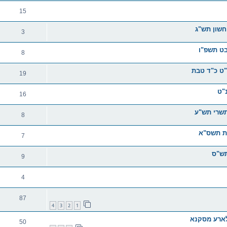
15
חשון תש"ג
3
בט תשפ"ו
8
"ט כ"ד טבת
19
"ט
16
תשרי תש"ע
8
בת תשס"א
7
תש"ס
9
4
87
4
3
2
1
קלארע מסקנא
50