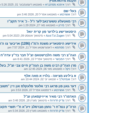
תקנות מיהאלאוויץ
דורך
איפכא מסתברא
»
מאנטאג דעצעמבער 01, 2025 5:26 pm
בעלי שם
דורך
געשיכטע
»
מאנטאג אפריל 20, 2026 3:46 pm
רבי מאטעלע טשערנאבילער ז"ל - כ' אייר תקצ"ז
דורך
מירון
»
מאנטאג מאי 27, 2024 1:29 pm
היסטארישע בילדער פון קרית יואל
דורך
Azoi Tzi Zugen
»
מיטוואך אוגוסט 09, 2023 5:04 pm
אידישע היסטאריע משנת ה'מ"ו (1286) אריבער צו ה’רנ”ב (1492)
דורך
מסתמא
»
דאנערשטאג אפריל 11, 2024 7:57 pm
הגה"צ רבי משה הלברשטאם זצ"ל חבר בד"ץ עדה"ח י-
דורך
המבשר
»
מיטוואך אפריל 15, 2026 8:41 am
מרן הגה"ק רבינו משה בן הגה"ק חיים צבי זצ"ל, בעל
דורך
ניקל
»
מאנטאג מאי 06, 2024 12:45 am
א ביליגע מציאה - בלויז א מאה אלף
דורך
געמיטליך
»
זונטאג יוני 02, 2024 10:44 am
דער גאון פון פּראג רבי אלעזר פלעקלס און זיין "תש
דורך
געשיכטע
»
דינסטאג אפריל 07, 2026 3:53 pm
האדמו"ר רבי מאיר אייזיקסאהן זצ''ל
דורך
צדיק הדורות
»
מיטוואך מערץ 18, 2026 3:46 am
הרה''ק ננמ''ח ר' נחמן מברסלב זיע''א ח"י תשרי תקע
דורך
צדיק הדורות
»
מאנטאג מערץ 23, 2026 5:34 am