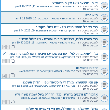
די היינטיגער טאג אין היסטאריע
לעצטע פאוסט דורך
שטאטסמאן
«
מאנטאג דעצעמבער 22, 2025 5:20 pm
ענטפערס:
15
כ''א כסלו
לעצטע פאוסט דורך
תורה ויראה
«
מיטוואך דעצעמבער 10, 2025 9:12 am
ענטפערס:
10
רבי ברוכ'ל ממעזיבוזש ז"ל - י"ח כסלו תקע"ב
לעצטע פאוסט דורך
תינוק הבורח
«
דינסטאג דעצעמבער 09, 2025 3:44 pm
ענטפערס:
3
רבי עמרם בלום, בעל שו''ת בית שערים - כ''ו אלול תרס"ז
לעצטע פאוסט דורך
נקודות טובות
«
מיטוואך נאוועמבער 19, 2025 10:30 pm
ענטפערס:
29
2
1
גליון 'יומא בהילולא' - קורצע שטריכן איבער דאס לעבן פון רבותיה"ק
לעצטע פאוסט דורך
באבאטשקא
«
דאנערשטאג נאוועמבער 06, 2025 6:38 pm
ענטפערס:
32
2
1
יהדות פרובאנס
לעצטע פאוסט דורך
קרני פרה
«
דינסטאג אקטאבער 21, 2025 9:08 am
ענטפערס:
35
2
1
פון וואו שטאמען מיר? די היסטאריע פון יהדות אשכנז
לעצטע פאוסט דורך
מסתמא
«
דאנערשטאג סעפטעמבער 18, 2025 1:34 pm
ענטפערס:
19
אדמורי"ם ורבנים בדורינו נכדי הרה"ק בעל ישמח משה זי"ע
לעצטע פאוסט דורך
צאן קדשים
«
מאנטאג אוגוסט 25, 2025 8:37 am
ענטפערס:
25
2
1
גדולי ישראל בייים שתד'לענען ביי די שרים ומושלים