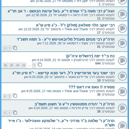
לעצטע פאוסט דורך
יעקב דוד
«
מאנטאג יולי 27, 2026 10:45 am
ענטפערס:
1
הגה"ק רבי משה ב"ר עמרם זי"ע, בעל ערוגת הבושם - ז' אב תר"ע
לעצטע פאוסט דורך
תורה ויראה
«
דינסטאג יולי 21, 2026 12:35 pm
ענטפערס:
11
רבי יעקב הלוי פאלאק (פולק) ז"ל - כ"ג סיון ש"א
לעצטע פאוסט דורך
Think and Thank
«
מיטוואך יולי 01, 2026 12:22 am
ענטפערס:
17
הרה"ק רבי מנחם מענדל מליובאוויטש זי"ע - ג' תמוז תשנ"ד
לעצטע פאוסט דורך
געצל
«
דינסטאג יוני 30, 2026 7:11 pm
ענטפערס:
41
2
1
כח בי"ד יפה (ירושלים עיה"ק)
לעצטע פאוסט דורך
הויכראנגיק
«
זונטאג יוני 21, 2026 4:14 pm
ענטפערס:
644
26
25
24
23
1
…
רבי ישכר בער מראדישיץ ז"ל, דער סבא קדישא - י"ח סיון תר"ג
לעצטע פאוסט דורך
פרייליכע נאטור
«
מיטוואך יוני 03, 2026 6:33 pm
ענטפערס:
18
מסורה !! וואס איז דאס ???
לעצטע פאוסט דורך
Think and Thank
«
זונטאג מאי 17, 2026 8:25 pm
ענטפערס:
36
2
1
הרה''ק ר' יהודה מסטוטשין זי''ע ט' חשוון תשמ"ב
לעצטע פאוסט דורך
צדיק הדורות
«
זונטאג מאי 17, 2026 4:24 am
ענטפערס:
38
2
1
הרה"ק ר' שלמה ב"ר מרדכי זי"ע, ר' שלומקע זוועהילער - כ"ו אייר
תש"ה