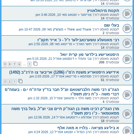
לעצטע פאוסט דורך
אנדערער
«
מיטוואך מאי 13, 2026 10:26 am
ענטפערס:
14
תקנות מיהאלאוויץ
לעצטע פאוסט דורך
צווייטער
«
זונטאג מאי 10, 2026 3:46 pm
ענטפערס:
14
בעלי שם
לעצטע פאוסט דורך
Think and Thank
«
מוצש"ק מאי 09, 2026 10:47 pm
ענטפערס:
2
רבי מאטעלע טשערנאבילער ז"ל - כ' אייר תקצ"ז
לעצטע פאוסט דורך
חושי הארכי
«
פרייטאג מאי 08, 2026 2:55 am
ענטפערס:
14
היסטארישע בילדער פון קרית יואל
לעצטע פאוסט דורך
צבי וחמיד
«
דינסטאג אפריל 21, 2026 5:15 pm
ענטפערס:
206
9
8
7
6
1
…
אידישע היסטאריע משנת ה'מ"ו (1286) אריבער צו ה’רנ”ב (1492)
לעצטע פאוסט דורך
מסתמא
«
פרייטאג אפריל 17, 2026 2:03 pm
ענטפערס:
51
3
2
1
הגה"צ רבי משה הלברשטאם זצ"ל חבר בד"ץ עדה"ח י-ם - בעמח"ס
דברי משה - כ"ח ניסן תשס"ו
לעצטע פאוסט דורך
משה הלוי
«
מיטוואך אפריל 15, 2026 1:32 pm
ענטפערס:
4
מרן הגה"ק רבינו משה בן הגה"ק חיים צבי זצ"ל, בעל ברך משה
מסאטמאר - כ"ו ניסן תשס"ו
לעצטע פאוסט דורך
אסרוחג
«
דינסטאג אפריל 14, 2026 12:06 pm
ענטפערס:
18
א ביליגע מציאה - בלויז א מאה אלף
לעצטע פאוסט דורך
הרב הגדול
«
זונטאג אפריל 12, 2026 4:24 pm