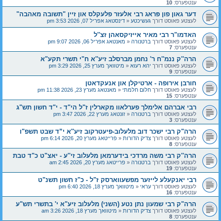
ענטפערס:
10
דער גאון פון פּראג רבי אלעזר פלעקלס און זיין "תשובה מאהבה"
לעצטע פאוסט דורך
געשיכטע
«
דינסטאג אפריל 07, 2026 3:53 pm
האדמו"ר רבי מאיר אייזיקסאהן זצ''ל
לעצטע פאוסט דורך
ברטנורה
«
מאנטאג אפריל 06, 2026 9:07 pm
ענטפערס:
7
הרה''ק ננמ''ח ר' נחמן מברסלב זיע''א ח"י תשרי תקע"א
לעצטע פאוסט דורך
יהא רעוא
«
מיטוואך מערץ 25, 2026 3:29 pm
ענטפערס:
9
חורבן אירופה - ארטיקלן און אנעקדאטן
לעצטע פאוסט דורך
חלום חלמתי
«
מאנטאג מערץ 23, 2026 11:38 pm
ענטפערס:
15
רבי אברהם אלימלך פערלאוו מקארלין ז"ל הי"ד - י"ד חשון תש"ג
לעצטע פאוסט דורך
ברטנורה
«
זונטאג מערץ 22, 2026 3:47 pm
ענטפערס:
3
הרה"ק רבי ישכר דוב מלעלוב-פיעטרקוב זיע''א י”ד שבט תשפ"ו
לעצטע פאוסט דורך
צדיק הדורות
«
פרייטאג מערץ 20, 2026 6:14 pm
ענטפערס:
8
הרה''ק רבי משה מרדכי בידערמאן מלעלוב זי''ע - יאצ"ט כ"ד טבת
לעצטע פאוסט דורך
ברטנורה
«
פרייטאג מערץ 20, 2026 2:45 am
ענטפערס:
19
רבי יאנקעלע לייזער מפשעווארסק ז"ל - כ"ז חשון תשנ"ט
לעצטע פאוסט דורך
עראי
«
מיטוואך מערץ 18, 2026 6:40 pm
ענטפערס:
16
הרה"ק רבי שמעון נתן נטע (השני) מלעלוב זיע"א י' בתשרי תש"ע
לעצטע פאוסט דורך
צדיק הדורות
«
מיטוואך מערץ 18, 2026 3:26 am
ענטפערס:
8