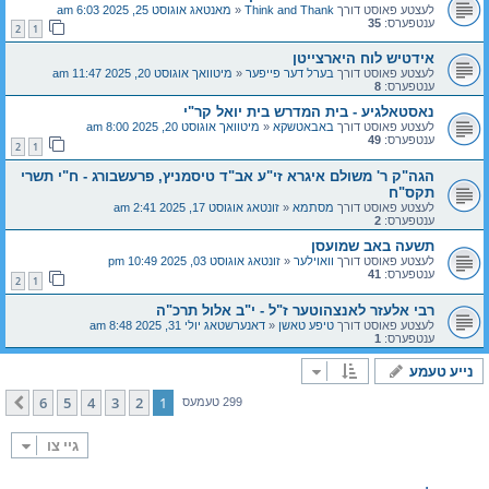
לעצטע פאוסט דורך
Think and Thank
«
מאנטאג אוגוסט 25, 2025 6:03 am
ענטפערס:
35
2
1
אידטיש לוח היארצייטן
לעצטע פאוסט דורך
בערל דער פייפער
«
מיטוואך אוגוסט 20, 2025 11:47 am
ענטפערס:
8
נאסטאלגיע - בית המדרש בית יואל קר"י
לעצטע פאוסט דורך
באבאטשקא
«
מיטוואך אוגוסט 20, 2025 8:00 am
ענטפערס:
49
2
1
הגה"ק ר' משולם איגרא זי"ע אב"ד טיסמניץ, פרעשבורג - ח"י תשרי
תקס"ח
לעצטע פאוסט דורך
מסתמא
«
זונטאג אוגוסט 17, 2025 2:41 am
ענטפערס:
2
תשעה באב שמועסן
לעצטע פאוסט דורך
וואוילער
«
זונטאג אוגוסט 03, 2025 10:49 pm
ענטפערס:
41
2
1
רבי אלעזר לאנצהוטער ז"ל - י"ב אלול תרכ"ה
לעצטע פאוסט דורך
טיפע טאשן
«
דאנערשטאג יולי 31, 2025 8:48 am
ענטפערס:
1
נייע טעמע
6
5
4
3
2
1
קומענדיגע
299 טעמעס
גיי צו