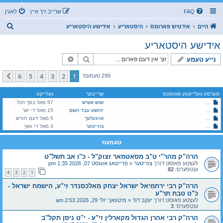
FAQ
שרייב זיך איין
לאגין
ז
היים
אידטיש פארומס
היסטאריע
אידישע היסטאריע
ו
אידישע היסטאריע
ך
זוך
פארגעשריטענע זוך
נייע טעמע
6
5
4
3
2
1
קומענדיגע
299 טעמעס
מערסט געלייקטע פאוסטס
שרייבער
געלייקט
שוש אשיש
די לודמירע מויד - א פארנעפלטע געשיכטע אן קיין קלארע מסקנא
57 מאל בסך הכל
הרה"ק רבי מנחם מענדל מליובאוויטש זי"ע - ג' תמוז תשנ"ד
יהושע עבד השם
15 מאל די יאר
הרה"ק מהר"י ט"ב מסאטמאר זצוק"ל - כ"ו אב תשל"ט
אויגעלעך
5 מאל דעם חודש
הרה"ק מהר"י ט"ב מסאטמאר זצוק"ל - כ"ו אב תשל"ט
צווייטער
3 מאל די וואך
טעמעס
הרה"ק מהר"י ט"ב מסאטמאר זצוק"ל - כ"ו אב תשל"ט
לעצטע פאוסט דורך
צווייטער
«
פרייטאג אוגוסט 07, 2026 1:35 pm
ענטפערס:
82
4
3
2
1
הרה"ק רבי ירחמיאל ישראל יצחק מאלכסנדר זי"ע, הישמח ישראל -
כ"ט טבת תר"ע
לעצטע פאוסט דורך
יעקב דוד
«
מיטוואך יולי 29, 2026 2:53 am
ענטפערס:
3
הרה"ק רבי אהרן הגדול מקארלין זי"ע - י"ט ניסן תקל"ב