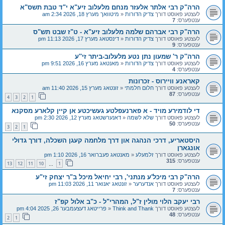
הרה"ק רבי אלתר אלעזר מנחם מלעלוב זיע"א י"ד טבת תשס"א
לעצטע פאוסט דורך
צדיק הדורות
«
מיטוואך מערץ 18, 2026 2:34 am
ענטפערס:
7
הרה"ק רבי אברהם שלמה מלעלוב זיע"א - ט"ז שבט תש"ס
לעצטע פאוסט דורך
צדיק הדורות
«
דינסטאג מערץ 17, 2026 11:13 pm
ענטפערס:
9
הרה''ק ר' שמעון נתן נטע מלעלוב-ביתר זי''ע
לעצטע פאוסט דורך
צדיק הדורות
«
מאנטאג מערץ 16, 2026 9:51 pm
ענטפערס:
4
קאראנע וויירוס - זכרונות
לעצטע פאוסט דורך
חלום חלמתי
«
זונטאג מערץ 15, 2026 11:40 am
ענטפערס:
87
4
3
2
1
די לודמירע מויד - א פארנעפלטע געשיכטע אן קיין קלארע מסקנא
לעצטע פאוסט דורך
שלא לשמה
«
דאנערשטאג מערץ 12, 2026 2:30 pm
ענטפערס:
50
3
2
1
היסטאריע, דרכי הנהגה און דרך מלחמה קעגן השכלה, דורך גדולי
אונגארן
לעצטע פאוסט דורך
זלמעלע
«
מאנטאג פעברואר 16, 2026 1:10 pm
ענטפערס:
315
13
12
11
10
1
…
הרה"ק רבי מיכל'ע מנתני', רבי יחיאל מיכל ב"ר יצחק זי"ע
לעצטע פאוסט דורך
אנדערער
«
זונטאג יאנואר 11, 2026 11:03 pm
ענטפערס:
7
רבי יעקב הלוי מולין ז"ל, המהרי"ל - כ"ב אלול קפ"ז
לעצטע פאוסט דורך
Think and Thank
«
פרייטאג דעצעמבער 26, 2025 4:04 pm
ענטפערס:
48
2
1