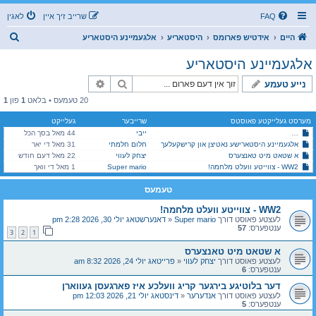
FAQ
שרייב זיך איין
לאגין
ז
היים
אידטיש פארומס
היסטאריע
אלגעמיינע היסטאריע
ו
אלגעמיינע היסטאריע
ך
זוך
פארגעשריטענע זוך
נייע טעמע
20 טעמעס • בלאט
1
פון
1
מערסט געלייקטע פאוסטס
שרייבער
געלייקט
ייבי
44 מאל בסך הכל
דער פארגעסענער אטענטאט: ווען די צווייטע וועלט קריג איז כמעט פארמיטן געווארן
אלגעמיינע היסטארישע נאטיצן און קרישקעלעך
חלום חלמתי
31 מאל די יאר
א שטאט מיט טאנצערס
יצחק לעווי
22 מאל דעם חודש
WW2 - צווייטע וועלט מלחמה!
Super mario
1 מאל די וואך
טעמעס
WW2 - צווייטע וועלט מלחמה!
לעצטע פאוסט דורך
Super mario
«
דאנערשטאג יולי 30, 2026 2:28 pm
ענטפערס:
57
3
2
1
א שטאט מיט טאנצערס
לעצטע פאוסט דורך
יצחק לעווי
«
פרייטאג יולי 24, 2026 8:32 am
ענטפערס:
6
דער בלוטיגע בירגער קריג וועלכע איז פארגעסן געווארן
לעצטע פאוסט דורך
אנדערער
«
דינסטאג יולי 21, 2026 12:03 pm
ענטפערס:
5