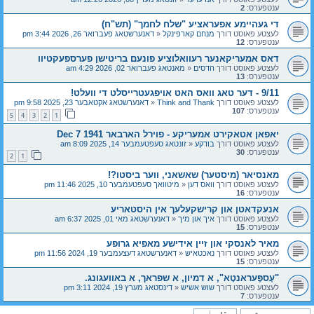
ענטפערס:
2
די געהיימע אפעראציע "שלח לחמך" (תש"ח)
לעצטע פאוסט דורך
מנחם קארפינקל
«
דאנערשטאג פעברואר 26, 2026 3:44 pm
ענטפערס:
12
דאס אמעריקאנער רעוואלוציע פונעם בריטישן פערספעקטיוו
לעצטע פאוסט דורך
הדסים
«
מאנטאג פעברואר 02, 2026 4:29 am
ענטפערס:
13
9/11 - דער טאג וואס האט אויפגעטרייסלט די וועלט!
לעצטע פאוסט דורך
Think and Thank
«
דאנערשטאג אקטאבער 23, 2025 9:58 pm
ענטפערס:
107
5
4
3
2
1
יאפאן אטאקירט אמעריקע - פוירל הארבאר Dec 7 1941
לעצטע פאוסט דורך
בודקע
«
זונטאג סעפטעמבער 14, 2025 8:09 am
ענטפערס:
30
2
1
מאנסיאר (מיסטער) שאשאני, ווער ביסטו?!
לעצטע פאוסט דורך
וואס דען
«
מיטוואך סעפטעמבער 10, 2025 11:46 pm
ענטפערס:
16
אנעקדאטן און קרישקעלעך אין היסטאריע
לעצטע פאוסט דורך
איך און מיך
«
דאנערשטאג מאי 01, 2025 6:37 am
ענטפערס:
15
מאיר לאנסקי און זיין אידישע מאפיא גרופע
לעצטע פאוסט דורך
נאכטאיש
«
דאנערשטאג דעצעמבער 19, 2024 11:56 pm
ענטפערס:
15
"עֶספֶּעראנטָא", א דמיון, א שפראך, א באוועגונג.
לעצטע פאוסט דורך
שוש אשיש
«
דינסטאג מערץ 19, 2024 3:11 pm
ענטפערס:
7