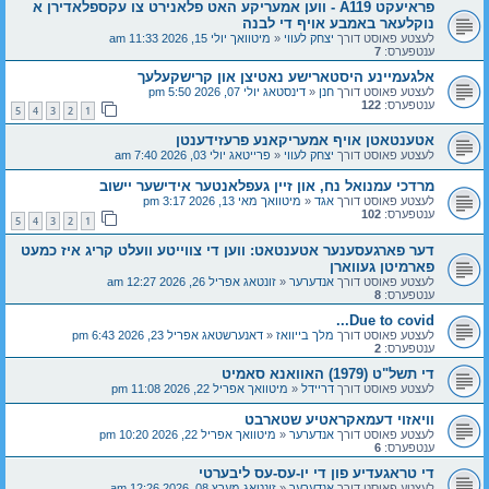
פראיעקט A119 - ווען אמעריקע האט פלאנירט צו עקספלאדירן א
נוקלעאר באמבע אויף די לבנה
לעצטע פאוסט דורך
יצחק לעווי
«
מיטוואך יולי 15, 2026 11:33 am
ענטפערס:
7
אלגעמיינע היסטארישע נאטיצן און קרישקעלעך
לעצטע פאוסט דורך
חנן
«
דינסטאג יולי 07, 2026 5:50 pm
ענטפערס:
122
5
4
3
2
1
אטענטאטן אויף אמעריקאנע פרעזידענטן
לעצטע פאוסט דורך
יצחק לעווי
«
פרייטאג יולי 03, 2026 7:40 am
מרדכי עמנואל נח, און זיין געפלאנטער אידישער יישוב
לעצטע פאוסט דורך
אגד
«
מיטוואך מאי 13, 2026 3:17 pm
ענטפערס:
102
5
4
3
2
1
דער פארגעסענער אטענטאט: ווען די צווייטע וועלט קריג איז כמעט
פארמיטן געווארן
לעצטע פאוסט דורך
אנדערער
«
זונטאג אפריל 26, 2026 12:27 am
ענטפערס:
8
Due to covid...
לעצטע פאוסט דורך
מלך בייוואז
«
דאנערשטאג אפריל 23, 2026 6:43 pm
ענטפערס:
2
די תשל"ט (1979) האוואנא סאמיט
לעצטע פאוסט דורך
דריידל
«
מיטוואך אפריל 22, 2026 11:08 pm
וויאזוי דעמאקראטיע שטארבט
לעצטע פאוסט דורך
אנדערער
«
מיטוואך אפריל 22, 2026 10:20 pm
ענטפערס:
6
די טראגעדיע פון די יו-עס-עס ליבערטי
לעצטע פאוסט דורך
אנדערער
«
זונטאג מערץ 08, 2026 12:26 am