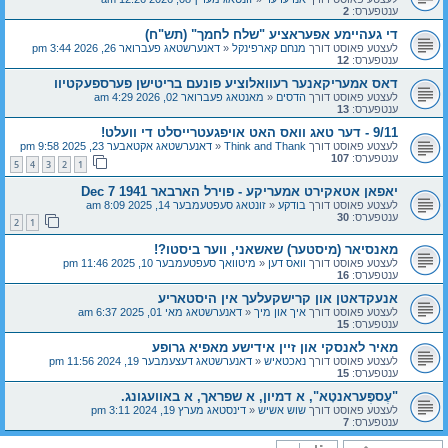
ענטפערס:
2
די געהיימע אפעראציע "שלח לחמך" (תש"ח)
לעצטע פאוסט דורך
מנחם קארפינקל
«
דאנערשטאג פעברואר 26, 2026 3:44 pm
ענטפערס:
12
דאס אמעריקאנער רעוואלוציע פונעם בריטישן פערספעקטיוו
לעצטע פאוסט דורך
הדסים
«
מאנטאג פעברואר 02, 2026 4:29 am
ענטפערס:
13
9/11 - דער טאג וואס האט אויפגעטרייסלט די וועלט!
לעצטע פאוסט דורך
Think and Thank
«
דאנערשטאג אקטאבער 23, 2025 9:58 pm
ענטפערס:
107
5
4
3
2
1
יאפאן אטאקירט אמעריקע - פוירל הארבאר Dec 7 1941
לעצטע פאוסט דורך
בודקע
«
זונטאג סעפטעמבער 14, 2025 8:09 am
ענטפערס:
30
2
1
מאנסיאר (מיסטער) שאשאני, ווער ביסטו?!
לעצטע פאוסט דורך
וואס דען
«
מיטוואך סעפטעמבער 10, 2025 11:46 pm
ענטפערס:
16
אנעקדאטן און קרישקעלעך אין היסטאריע
לעצטע פאוסט דורך
איך און מיך
«
דאנערשטאג מאי 01, 2025 6:37 am
ענטפערס:
15
מאיר לאנסקי און זיין אידישע מאפיא גרופע
לעצטע פאוסט דורך
נאכטאיש
«
דאנערשטאג דעצעמבער 19, 2024 11:56 pm
ענטפערס:
15
"עֶספֶּעראנטָא", א דמיון, א שפראך, א באוועגונג.
לעצטע פאוסט דורך
שוש אשיש
«
דינסטאג מערץ 19, 2024 3:11 pm
ענטפערס:
7