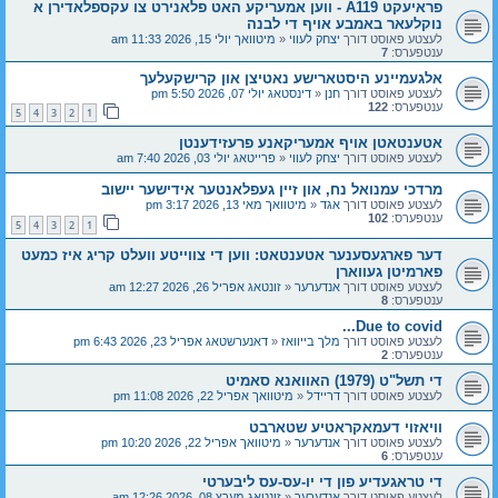
פראיעקט A119 - ווען אמעריקע האט פלאנירט צו עקספלאדירן א
נוקלעאר באמבע אויף די לבנה
לעצטע פאוסט דורך
יצחק לעווי
«
מיטוואך יולי 15, 2026 11:33 am
ענטפערס:
7
אלגעמיינע היסטארישע נאטיצן און קרישקעלעך
לעצטע פאוסט דורך
חנן
«
דינסטאג יולי 07, 2026 5:50 pm
ענטפערס:
122
5
4
3
2
1
אטענטאטן אויף אמעריקאנע פרעזידענטן
לעצטע פאוסט דורך
יצחק לעווי
«
פרייטאג יולי 03, 2026 7:40 am
מרדכי עמנואל נח, און זיין געפלאנטער אידישער יישוב
לעצטע פאוסט דורך
אגד
«
מיטוואך מאי 13, 2026 3:17 pm
ענטפערס:
102
5
4
3
2
1
דער פארגעסענער אטענטאט: ווען די צווייטע וועלט קריג איז כמעט
פארמיטן געווארן
לעצטע פאוסט דורך
אנדערער
«
זונטאג אפריל 26, 2026 12:27 am
ענטפערס:
8
Due to covid...
לעצטע פאוסט דורך
מלך בייוואז
«
דאנערשטאג אפריל 23, 2026 6:43 pm
ענטפערס:
2
די תשל"ט (1979) האוואנא סאמיט
לעצטע פאוסט דורך
דריידל
«
מיטוואך אפריל 22, 2026 11:08 pm
וויאזוי דעמאקראטיע שטארבט
לעצטע פאוסט דורך
אנדערער
«
מיטוואך אפריל 22, 2026 10:20 pm
ענטפערס:
6
די טראגעדיע פון די יו-עס-עס ליבערטי
לעצטע פאוסט דורך
אנדערער
«
זונטאג מערץ 08, 2026 12:26 am