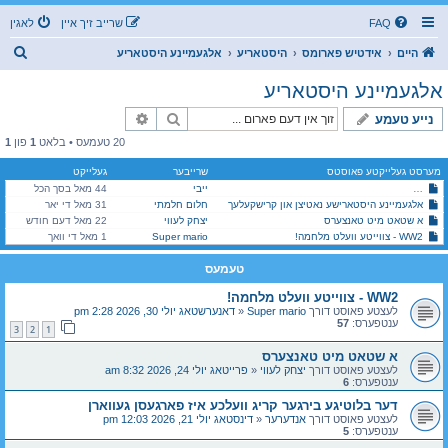
FAQ
שרייב זיך איין
לאגין
ז
היים
אידטיש פארומס
היסטאריע
אלגעמיינע היסטאריע
ו
אלגעמיינע היסטאריע
ך
זוך
פארגעשריטענע זוך
נייע טעמע
20 טעמעס • בלאט
1
פון
1
מערסט געלייקטע פאוסטס
שרייבער
געלייקט
ייבי
44 מאל בסך הכל
דער פארגעסענער אטענטאט: ווען די צווייטע וועלט קריג איז כמעט פארמיטן געווארן
אלגעמיינע היסטארישע נאטיצן און קרישקעלעך
חלום חלמתי
31 מאל די יאר
א שטאט מיט טאנצערס
יצחק לעווי
22 מאל דעם חודש
WW2 - צווייטע וועלט מלחמה!
Super mario
1 מאל די וואך
טעמעס
WW2 - צווייטע וועלט מלחמה!
לעצטע פאוסט דורך
Super mario
«
דאנערשטאג יולי 30, 2026 2:28 pm
ענטפערס:
57
3
2
1
א שטאט מיט טאנצערס
לעצטע פאוסט דורך
יצחק לעווי
«
פרייטאג יולי 24, 2026 8:32 am
ענטפערס:
6
דער בלוטיגע בירגער קריג וועלכע איז פארגעסן געווארן
לעצטע פאוסט דורך
אנדערער
«
דינסטאג יולי 21, 2026 12:03 pm
ענטפערס:
5