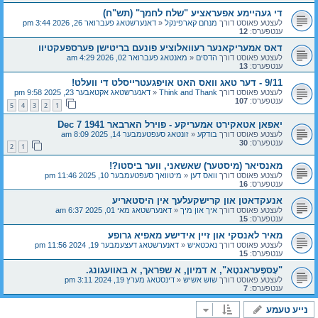
די געהיימע אפעראציע "שלח לחמך" (תש"ח)
לעצטע פאוסט דורך
מנחם קארפינקל
«
דאנערשטאג פעברואר 26, 2026 3:44 pm
ענטפערס:
12
דאס אמעריקאנער רעוואלוציע פונעם בריטישן פערספעקטיוו
לעצטע פאוסט דורך
הדסים
«
מאנטאג פעברואר 02, 2026 4:29 am
ענטפערס:
13
9/11 - דער טאג וואס האט אויפגעטרייסלט די וועלט!
לעצטע פאוסט דורך
Think and Thank
«
דאנערשטאג אקטאבער 23, 2025 9:58 pm
ענטפערס:
107
5
4
3
2
1
יאפאן אטאקירט אמעריקע - פוירל הארבאר Dec 7 1941
לעצטע פאוסט דורך
בודקע
«
זונטאג סעפטעמבער 14, 2025 8:09 am
ענטפערס:
30
2
1
מאנסיאר (מיסטער) שאשאני, ווער ביסטו?!
לעצטע פאוסט דורך
וואס דען
«
מיטוואך סעפטעמבער 10, 2025 11:46 pm
ענטפערס:
16
אנעקדאטן און קרישקעלעך אין היסטאריע
לעצטע פאוסט דורך
איך און מיך
«
דאנערשטאג מאי 01, 2025 6:37 am
ענטפערס:
15
מאיר לאנסקי און זיין אידישע מאפיא גרופע
לעצטע פאוסט דורך
נאכטאיש
«
דאנערשטאג דעצעמבער 19, 2024 11:56 pm
ענטפערס:
15
"עֶספֶּעראנטָא", א דמיון, א שפראך, א באוועגונג.
לעצטע פאוסט דורך
שוש אשיש
«
דינסטאג מערץ 19, 2024 3:11 pm
ענטפערס:
7
נייע טעמע