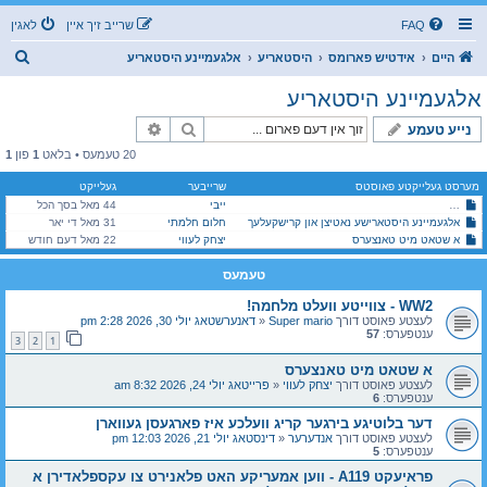
FAQ
שרייב זיך איין
לאגין
ז
היים
אידטיש פארומס
היסטאריע
אלגעמיינע היסטאריע
ו
אלגעמיינע היסטאריע
ך
זוך
פארגעשריטענע זוך
נייע טעמע
20 טעמעס • בלאט
1
פון
1
מערסט געלייקטע פאוסטס
שרייבער
געלייקט
ייבי
44 מאל בסך הכל
דער פארגעסענער אטענטאט: ווען די צווייטע וועלט קריג איז כמעט פארמיטן געווארן
אלגעמיינע היסטארישע נאטיצן און קרישקעלעך
חלום חלמתי
31 מאל די יאר
א שטאט מיט טאנצערס
יצחק לעווי
22 מאל דעם חודש
טעמעס
WW2 - צווייטע וועלט מלחמה!
לעצטע פאוסט דורך
Super mario
«
דאנערשטאג יולי 30, 2026 2:28 pm
ענטפערס:
57
3
2
1
א שטאט מיט טאנצערס
לעצטע פאוסט דורך
יצחק לעווי
«
פרייטאג יולי 24, 2026 8:32 am
ענטפערס:
6
דער בלוטיגע בירגער קריג וועלכע איז פארגעסן געווארן
לעצטע פאוסט דורך
אנדערער
«
דינסטאג יולי 21, 2026 12:03 pm
ענטפערס:
5
פראיעקט A119 - ווען אמעריקע האט פלאנירט צו עקספלאדירן א