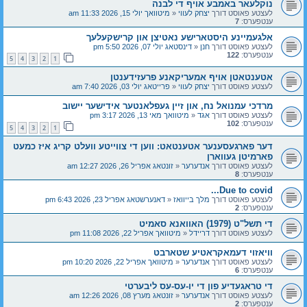
נוקלעאר באמבע אויף די לבנה
לעצטע פאוסט דורך
יצחק לעווי
«
מיטוואך יולי 15, 2026 11:33 am
ענטפערס:
7
אלגעמיינע היסטארישע נאטיצן און קרישקעלעך
לעצטע פאוסט דורך
חנן
«
דינסטאג יולי 07, 2026 5:50 pm
ענטפערס:
122
5
4
3
2
1
אטענטאטן אויף אמעריקאנע פרעזידענטן
לעצטע פאוסט דורך
יצחק לעווי
«
פרייטאג יולי 03, 2026 7:40 am
מרדכי עמנואל נח, און זיין געפלאנטער אידישער יישוב
לעצטע פאוסט דורך
אגד
«
מיטוואך מאי 13, 2026 3:17 pm
ענטפערס:
102
5
4
3
2
1
דער פארגעסענער אטענטאט: ווען די צווייטע וועלט קריג איז כמעט
פארמיטן געווארן
לעצטע פאוסט דורך
אנדערער
«
זונטאג אפריל 26, 2026 12:27 am
ענטפערס:
8
Due to covid...
לעצטע פאוסט דורך
מלך בייוואז
«
דאנערשטאג אפריל 23, 2026 6:43 pm
ענטפערס:
2
די תשל"ט (1979) האוואנא סאמיט
לעצטע פאוסט דורך
דריידל
«
מיטוואך אפריל 22, 2026 11:08 pm
וויאזוי דעמאקראטיע שטארבט
לעצטע פאוסט דורך
אנדערער
«
מיטוואך אפריל 22, 2026 10:20 pm
ענטפערס:
6
די טראגעדיע פון די יו-עס-עס ליבערטי
לעצטע פאוסט דורך
אנדערער
«
זונטאג מערץ 08, 2026 12:26 am
ענטפערס:
2