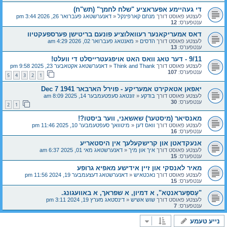
די געהיימע אפעראציע "שלח לחמך" (תש"ח)
לעצטע פאוסט דורך
מנחם קארפינקל
«
דאנערשטאג פעברואר 26, 2026 3:44 pm
ענטפערס:
12
דאס אמעריקאנער רעוואלוציע פונעם בריטישן פערספעקטיוו
לעצטע פאוסט דורך
הדסים
«
מאנטאג פעברואר 02, 2026 4:29 am
ענטפערס:
13
9/11 - דער טאג וואס האט אויפגעטרייסלט די וועלט!
לעצטע פאוסט דורך
Think and Thank
«
דאנערשטאג אקטאבער 23, 2025 9:58 pm
ענטפערס:
107
5
4
3
2
1
יאפאן אטאקירט אמעריקע - פוירל הארבאר Dec 7 1941
לעצטע פאוסט דורך
בודקע
«
זונטאג סעפטעמבער 14, 2025 8:09 am
ענטפערס:
30
2
1
מאנסיאר (מיסטער) שאשאני, ווער ביסטו?!
לעצטע פאוסט דורך
וואס דען
«
מיטוואך סעפטעמבער 10, 2025 11:46 pm
ענטפערס:
16
אנעקדאטן און קרישקעלעך אין היסטאריע
לעצטע פאוסט דורך
איך און מיך
«
דאנערשטאג מאי 01, 2025 6:37 am
ענטפערס:
15
מאיר לאנסקי און זיין אידישע מאפיא גרופע
לעצטע פאוסט דורך
נאכטאיש
«
דאנערשטאג דעצעמבער 19, 2024 11:56 pm
ענטפערס:
15
"עֶספֶּעראנטָא", א דמיון, א שפראך, א באוועגונג.
לעצטע פאוסט דורך
שוש אשיש
«
דינסטאג מערץ 19, 2024 3:11 pm
ענטפערס:
7
נייע טעמע