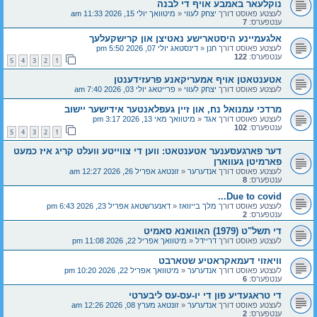
נוקלעאר באמבע אויף די לבנה
לעצטע פאוסט דורך
יצחק לעווי
«
מיטוואך יולי 15, 2026 11:33 am
ענטפערס:
7
אלגעמיינע היסטארישע נאטיצן און קרישקעלעך
לעצטע פאוסט דורך
חנן
«
דינסטאג יולי 07, 2026 5:50 pm
ענטפערס:
122
5
4
3
2
1
אטענטאטן אויף אמעריקאנע פרעזידענטן
לעצטע פאוסט דורך
יצחק לעווי
«
פרייטאג יולי 03, 2026 7:40 am
מרדכי עמנואל נח, און זיין געפלאנטער אידישער יישוב
לעצטע פאוסט דורך
אגד
«
מיטוואך מאי 13, 2026 3:17 pm
ענטפערס:
102
5
4
3
2
1
דער פארגעסענער אטענטאט: ווען די צווייטע וועלט קריג איז כמעט
פארמיטן געווארן
לעצטע פאוסט דורך
אנדערער
«
זונטאג אפריל 26, 2026 12:27 am
ענטפערס:
8
Due to covid...
לעצטע פאוסט דורך
מלך בייוואז
«
דאנערשטאג אפריל 23, 2026 6:43 pm
ענטפערס:
2
די תשל"ט (1979) האוואנא סאמיט
לעצטע פאוסט דורך
דריידל
«
מיטוואך אפריל 22, 2026 11:08 pm
וויאזוי דעמאקראטיע שטארבט
לעצטע פאוסט דורך
אנדערער
«
מיטוואך אפריל 22, 2026 10:20 pm
ענטפערס:
6
די טראגעדיע פון די יו-עס-עס ליבערטי
לעצטע פאוסט דורך
אנדערער
«
זונטאג מערץ 08, 2026 12:26 am
ענטפערס:
2