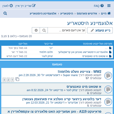
FAQ
שרייב זיך איין
לאגין
ז
היים
אידטיש פארומס
היסטאריע
אלגעמיינע היסטאריע
ו
אלגעמיינע היסטאריע
ך
זוך
פארגעשריטענע זוך
נייע טעמע
20 טעמעס • בלאט
1
פון
1
מערסט געלייקטע פאוסטס
שרייבער
געלייקט
ייבי
44 מאל בסך הכל
דער פארגעסענער אטענטאט: ווען די צווייטע וועלט קריג איז כמעט פארמיטן געווארן
אלגעמיינע היסטארישע נאטיצן און קרישקעלעך
חלום חלמתי
31 מאל די יאר
א שטאט מיט טאנצערס
יצחק לעווי
22 מאל דעם חודש
טעמעס
WW2 - צווייטע וועלט מלחמה!
לעצטע פאוסט דורך
Super mario
«
דאנערשטאג יולי 30, 2026 2:28 pm
ענטפערס:
57
3
2
1
א שטאט מיט טאנצערס
לעצטע פאוסט דורך
יצחק לעווי
«
פרייטאג יולי 24, 2026 8:32 am
ענטפערס:
6
דער בלוטיגע בירגער קריג וועלכע איז פארגעסן געווארן
לעצטע פאוסט דורך
אנדערער
«
דינסטאג יולי 21, 2026 12:03 pm
ענטפערס:
5
פראיעקט A119 - ווען אמעריקע האט פלאנירט צו עקספלאדירן א