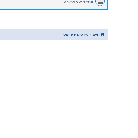
וועלטליכע היסטאריע
היים
אידטיש פארומס