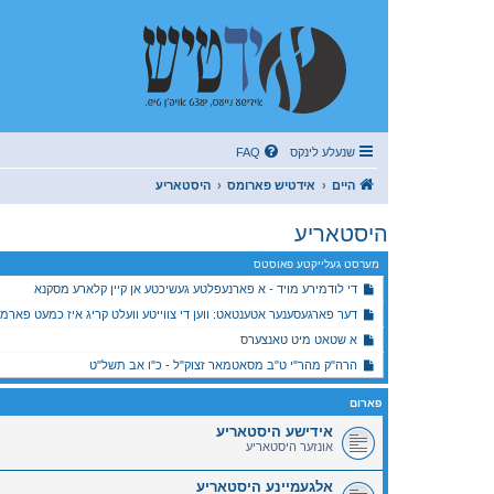
שנעלע לינקס
FAQ
היים
אידטיש פארומס
היסטאריע
היסטאריע
מערסט געלייקטע פאוסטס
די לודמירע מויד - א פארנעפלטע געשיכטע אן קיין קלארע מסקנא
דער פארגעסענער אטענטאט: ווען די צווייטע וועלט קריג איז כמעט פארמיט
א שטאט מיט טאנצערס
הרה"ק מהר"י ט"ב מסאטמאר זצוק"ל - כ"ו אב תשל"ט
פארום
אידישע היסטאריע
אונזער היסטאריע
אלגעמיינע היסטאריע