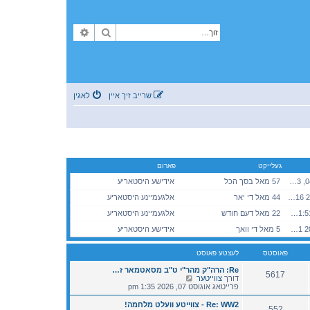
זוך
פארגעשריטענע זוך
שרייב זיך איין
לאגין
געלייקט
פארום
מאנטאג סעפטעמבער 04, 2023 8:50 pm
57 מאל בסך הכל
אידישע היסטאריע
מאנטאג אפריל 13, 2026 1:16 pm
44 מאל די יאר
אלגעמיינע היסטאריע
דינסטאג יולי 21, 2026 11:51 am
22 מאל דעם חודש
אלגעמיינע היסטאריע
מיטוואך אוגוסט 05, 2026 3:01 pm
5 מאל די וואך
אידישע היסטאריע
פאוסטס
לעצטע פאוסט
Re: הרה"ק מהר"י ט"ב מסאטמאר ז…
5617
V
דורך
צווייטער
i
פרייטאג אוגוסט 07, 2026 1:35 pm
e
w
Re: WW2 - צווייטע וועלט מלחמה!
552