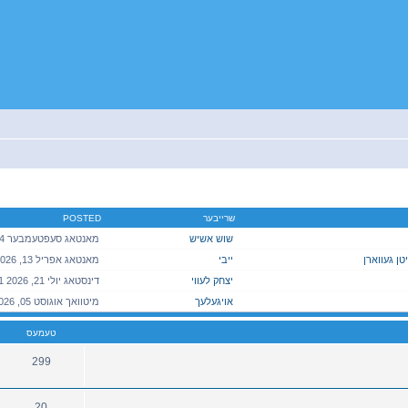
שרייבער
POSTED
שוש אשיש
ן געווארן
ייבי
יצחק לעווי
אויגעלעך
טעמעס
299
20