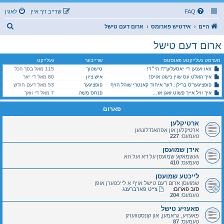
FAQ
שרייב זיך איין
לאגין
ז
היים
אידטיש פארומס
ארום דעם טישל
ו
ארום דעם טישל
ך
מערסט געלייקטע פאוסטס
שרייבער
געלייקט
וואו זענען די יאסעלעך?! הי״ד!
טישטוך
115 מאל בסך הכל
איך האלט עס שוין נישט אויס!
איש ציון
80 מאל די יאר
פופציגער'ס ברילן: דער איחוד קאנטרי שוהל הויף
פופציגער
53 מאל דעם חודש
איך וויל אייך פשוט זאגן אז…
פנחס משה
7 מאל די וואך
פארום
ארטיקלען
ארטיקלען און אפהאנדלונגען
טעמעס:
227
אידן שמועסן
געשמאקע שמועסן על דא ועל הא
טעמעס:
410
לייכטע שמועסן
שמועסן ארום דעם טישל אויף א לייכטערן אופן
סוב פארום:
צייט פארברענג
טעמעס:
204
פאעזיע טישל
פאעזיע, גראמען, און קונסטווערק
טעמעס:
87