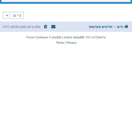
גיי צו
היים
אידטיש פארומס
אלע צייטן זענען
UTC-04:00
ערמעגליכט דורך
phpBB
® Forum Software © phpBB Limited
Terms
|
Privacy