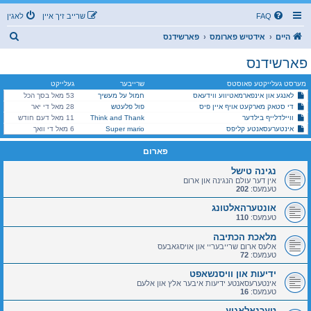
FAQ
שרייב זיך איין
לאגין
ז
היים
אידטיש פארומס
פארשידנס
ו
פארשידנס
ך
מערסט געלייקטע פאוסטס
שרייבער
געלייקט
לאנגע און אינפארמאטיווע ווידעאס
חמול על מעשיך
53 מאל בסך הכל
די סטאק מארקעט אויף איין פיס
פול פלעטש
28 מאל די יאר
וויילדלייף בילדער
Think and Thank
11 מאל דעם חודש
אינטערעסאנטע קליפס
Super mario
6 מאל די וואך
פארום
נגינה טישל
אין דער עולם הנגינה און ארום
טעמעס:
202
אונטערהאלטונג
טעמעס:
110
מלאכת הכתיבה
אלעס ארום שרייבעריי און אויסגאבעס
טעמעס:
72
ידיעות און וויסנשאפט
אינטערעסאנטע ידיעות איבער אלץ און אלעם
טעמעס:
16
טעכנאלאגיע