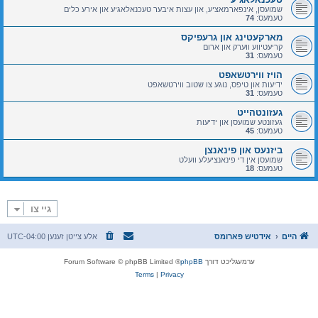
שמועסן, אינפארמאציע, און עצות איבער טעכנאלאגיע און אירע כלים
טעמעס:
74
מארקעטינג און גרעפיקס
קריעטיווע ווערק און ארום
טעמעס:
31
הויז ווירטשאפט
ידיעות און טיפס, נוגע צו שטוב ווירטשאפט
טעמעס:
31
געזונטהייט
געזונטע שמועסן און ידיעות
טעמעס:
45
ביזנעס און פינאנצן
שמועסן אין די פינאנציעלע וועלט
טעמעס:
18
גיי צו
היים
אידטיש פארומס
אלע צייטן זענען
UTC-04:00
ערמעגליכט דורך
phpBB
® Forum Software © phpBB Limited
Terms
|
Privacy