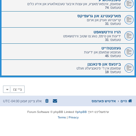
שמועסן, אינפארמאציע, און עצות איבער טעכנאלאגיע און אירע כלים
טעמעס:
74
מארקעטינג און גרעפיקס
קריעטיווע ווערק און ארום
טעמעס:
31
הויז ווירטשאפט
ידיעות און טיפס, נוגע צו שטוב ווירטשאפט
טעמעס:
31
געזונטהייט
געזונטע שמועסן און ידיעות
טעמעס:
45
ביזנעס און פינאנצן
שמועסן אין די פינאנציעלע וועלט
טעמעס:
18
גיי צו
היים
אידטיש פארומס
אלע צייטן זענען
UTC-04:00
ערמעגליכט דורך
phpBB
® Forum Software © phpBB Limited
Terms
|
Privacy