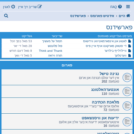
FAQ
שרייב זיך איין
לאגין
ז
היים
אידטיש פארומס
פארשידנס
ו
פארשידנס
ך
מערסט געלייקטע פאוסטס
שרייבער
געלייקט
לאנגע און אינפארמאטיווע ווידעאס
חמול על מעשיך
53 מאל בסך הכל
די סטאק מארקעט אויף איין פיס
פול פלעטש
28 מאל די יאר
וויילדלייף בילדער
Think and Thank
9 מאל דעם חודש
ווערטלעך
תורה ויראה
5 מאל די וואך
פארום
נגינה טישל
אין דער עולם הנגינה און ארום
טעמעס:
202
אונטערהאלטונג
טעמעס:
110
מלאכת הכתיבה
אלעס ארום שרייבעריי און אויסגאבעס
טעמעס:
72
ידיעות און וויסנשאפט
אינטערעסאנטע ידיעות איבער אלץ און אלעם
טעמעס:
16
טעכנאלאגיע