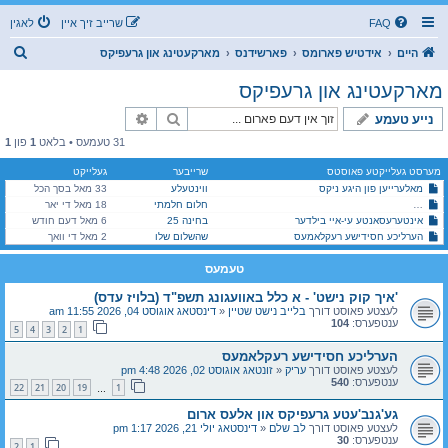
FAQ
שרייב זיך איין
לאגין
ז
היים
אידטיש פארומס
פארשידנס
מארקעטינג און גרעפיקס
ו
מארקעטינג און גרעפיקס
ך
זוך
פארגעשריטענע זוך
נייע טעמע
31 טעמעס • בלאט
1
פון
1
מערסט געלייקטע פאוסטס
שרייבער
געלייקט
מאלערייען פון היגע ניקס
ווינטעלע
33 מאל בסך הכל
פרעכע אדווערטייזמענטס — אוי לדור שכך עלתה בימיו
חלום חלמתי
18 מאל די יאר
אינטערעסאנטע עי-איי בילדער
בחינה 25
6 מאל דעם חודש
הערליכע חסידישע רעקלאמעס
שהשלום שלו
2 מאל די וואך
טעמעס
'איך קוק נישט' - א כלל באוועגונג תשפ"ד (בלויז עדס)
לעצטע פאוסט דורך
בלייב נישט שטיין
«
דינסטאג אוגוסט 04, 2026 11:55 am
ענטפערס:
104
5
4
3
2
1
הערליכע חסידישע רעקלאמעס
לעצטע פאוסט דורך
עריק
«
זונטאג אוגוסט 02, 2026 4:48 pm
ענטפערס:
540
22
21
20
19
1
…
גע'גנב'עטע גרעפיקס און אלעס ארום
לעצטע פאוסט דורך
לב שלם
«
דינסטאג יולי 21, 2026 1:17 pm
ענטפערס:
30
2
1