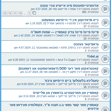
אדווערטייזמענטס מיט אייערע צוויי צענט
לעצטע פאוסט דורך
שמח
«
פרייטאג מאי 30, 2025 3:27 pm
ענטפערס:
321
13
12
11
10
1
…
נייע פראדוקטן אין די היימישע געשעפטן
לעצטע פאוסט דורך
פעינטיג
«
מיטוואך אפריל 02, 2025 1:16 am
ענטפערס:
17
פייט! פייט! פייט! צדק קאמפיין — שמות תשפ"ה
לעצטע פאוסט דורך
שאינו יודע לשאול
«
דינסטאג יאנואר 14, 2025 1:42 am
ענטפערס:
12
גראפיקער געזוכט
לעצטע פאוסט דורך
ברסלב פלוס
«
מאנטאג נאוועמבער 11, 2024 4:57 pm
ענטפערס:
1
Yidel.ai
לעצטע פאוסט דורך
Azoi Tzi Zugen
«
מיטוואך סעפטעמבער 11, 2024 6:28 pm
ענטפערס:
2
קאנטראקטן פאר דער DOD (דעפארטמענט אוו דעפענס)‎
לעצטע פאוסט דורך
ס'קען זיין אז..
«
מאנטאג מאי 06, 2024 11:27 pm
ענטפערס:
3
טעגליכע בלעטלעך ביים היימישן ציבור
לעצטע פאוסט דורך
מיילעך פריילעך
«
מיטוואך מערץ 27, 2024 9:26 pm
ענטפערס:
15
קאמפיין און מארקעטינג בראשורן און פלייערס
לעצטע פאוסט דורך
מיילעך פריילעך
«
זונטאג מערץ 10, 2024 3:14 pm
ענטפערס:
5
קאמפיין פאר קשר נפשי ב-ג תצוה פ''ד, עקסלוסיוו פעידזש פאר
אידטיש