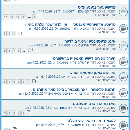
פרישע געלונגענע עדס
לעצטע פאוסט דורך
לב שלם
«
דינסטאג יולי 21, 2026 7:49 am
ענטפערס:
1168
47
46
45
44
1
…
פרעכע אדווערטייזמענטס — אוי לדור שכך עלתה בימיו
לעצטע פאוסט דורך
מאטאווירט
«
מאנטאג יולי 13, 2026 8:58 pm
ענטפערס:
64
3
2
1
אינטערעסאנטע עי-איי בילדער
לעצטע פאוסט דורך
פרויזן פיצא
«
מאנטאג יולי 06, 2026 4:46 pm
ענטפערס:
203
9
8
7
6
1
…
הערליכע חסידישע קאמפיין בראשורס
לעצטע פאוסט דורך
שהשלום שלו
«
מאנטאג יוני 22, 2026 4:21 pm
ענטפערס:
4
אידישע גאסן-פאטאגראפיע
לעצטע פאוסט דורך
מהודר
«
מיטוואך יוני 10, 2026 9:42 am
ענטפערס:
143
6
5
4
3
2
1
חתונה פלענער - גאר נוצבארע ביכל פאר מחותנים
לעצטע פאוסט דורך
מלך בייוואז
«
דאנערשטאג אפריל 23, 2026 1:40 pm
ענטפערס:
5
מאדנע אדווערטייזמענטס
לעצטע פאוסט דורך
מלך בייוואז
«
מיטוואך אפריל 22, 2026 2:48 pm
ענטפערס:
117
5
4
3
2
1
לאגא׳ס אין די אידישע וועלט
לעצטע פאוסט דורך
חנן
«
מיטוואך אפריל 15, 2026 6:15 pm
ענטפערס:
40