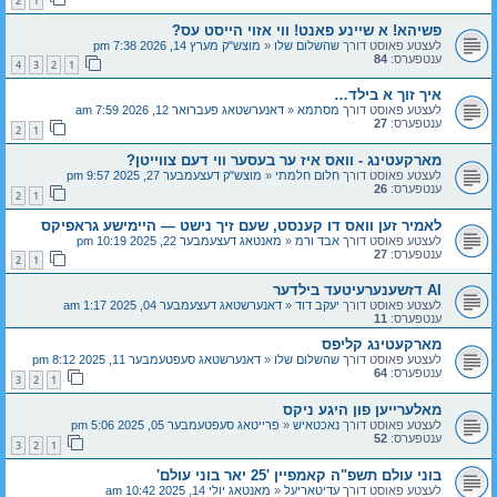
2
1
פשיהא! א שיינע פאנט! ווי אזוי הייסט עס?
לעצטע פאוסט דורך
שהשלום שלו
«
מוצש"ק מערץ 14, 2026 7:38 pm
ענטפערס:
84
4
3
2
1
איך זוך א בילד…
לעצטע פאוסט דורך
מסתמא
«
דאנערשטאג פעברואר 12, 2026 7:59 am
ענטפערס:
27
2
1
מארקעטינג - וואס איז ער בעסער ווי דעם צווייטן?
לעצטע פאוסט דורך
חלום חלמתי
«
מוצש"ק דעצעמבער 27, 2025 9:57 pm
ענטפערס:
26
2
1
לאמיר זען וואס דו קענסט, שעם זיך נישט — היימישע גראפיקס
לעצטע פאוסט דורך
אבד ורמ
«
מאנטאג דעצעמבער 22, 2025 10:19 pm
ענטפערס:
27
2
1
AI דזשענערעיטעד בילדער
לעצטע פאוסט דורך
יעקב דוד
«
דאנערשטאג דעצעמבער 04, 2025 1:17 am
ענטפערס:
11
מארקעטינג קליפס
לעצטע פאוסט דורך
שהשלום שלו
«
דאנערשטאג סעפטעמבער 11, 2025 8:12 pm
ענטפערס:
64
3
2
1
מאלערייען פון היגע ניקס
לעצטע פאוסט דורך
נאכטאיש
«
פרייטאג סעפטעמבער 05, 2025 5:06 pm
ענטפערס:
52
3
2
1
בוני עולם תשפ"ה קאמפיין '25 יאר בוני עולם'
לעצטע פאוסט דורך
עדיטאריעל
«
מאנטאג יולי 14, 2025 10:42 am