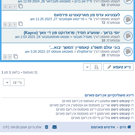
לעצטע פאוסט דורך
פייל און בויגן
«
מאנטאג פעברואר 26, 2024 11:59 am
ענטפערס:
62
3
2
1
לעצטיגע עדס פון מארקעטינג פירמעס
לעצטע פאוסט דורך
גדי
«
פרייטאג אקטאבער 27, 2023 11:25 am
ענטפערס:
72
3
2
1
יוסי בראך - שווערע חסיד; פראדוקט פון די וואך (Kayco)
לעצטע פאוסט דורך
מענדל וועבער
«
זונטאג סעפטעמבער 24, 2023 1:53 am
ענטפערס:
10
בוני עולם תשפ"ג קאמפיין 'המשך יבוא...'
לעצטע פאוסט דורך
טראפקעלע
«
מאנטאג אוגוסט 07, 2023 3:26 am
ענטפערס:
28
2
1
נייע טעמע
31 טעמעס • בלאט
1
פון
1
גיי צו
דיינע מעגליכקייטן אין דעם פארום
דו
קענסט נישט
עפענען נייע טעמעס אין דעם פארום
דו
קענסט נישט
שרייבן פאוסטס און ענטפערן אין דעם פארום
דו
קענסט נישט
פארעכטן דיינע פאוסטס אין דעם פארום
דו
קענסט נישט
פארמעקן דיינע פאוסטס אין דעם פארום
דו
קענסט נישט
צולייגן פיילס אין דעם פארום
היים
אידטיש פארומס
אלע צייטן זענען
UTC-04:00