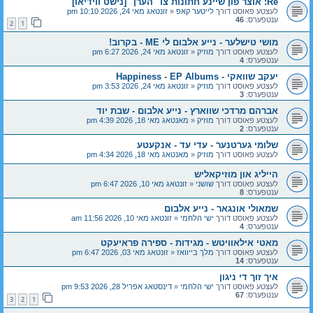
Re: אוצר פון שיינע חתונות צו "הערן" [נישט ווידיאו]
לעצטע פאוסט דורך
לייטער קאפ
«
זונטאג מאי 24, 2026 10:10 pm
ענטפערס:
46
2
1
מושי טישלער - נייע אלבום לי ME - בקרוב!
לעצטע פאוסט דורך
מוזיק
«
זונטאג מאי 24, 2026 6:27 pm
ענטפערס:
4
יעקב שוואקי - Happiness - EP Albums
לעצטע פאוסט דורך
מוזיק
«
זונטאג מאי 24, 2026 3:53 pm
ענטפערס:
3
אברהם מרדכי שווארץ - נייע אלבום - שבת יוד
לעצטע פאוסט דורך
מוזיק
«
מאנטאג מאי 18, 2026 4:39 pm
ענטפערס:
2
שלומי גערטנער - עדי עד - אנקעטע
לעצטע פאוסט דורך
מוזיק
«
מאנטאג מאי 18, 2026 4:34 pm
הייליג און מוזיקאליש
לעצטע פאוסט דורך
שושני
«
זונטאג מאי 10, 2026 6:47 pm
ענטפערס:
8
שמאולי אונגאר - נייע אלבום
לעצטע פאוסט דורך
ישי הלחמי
«
זונטאג מאי 10, 2026 11:56 am
ענטפערס:
4
מאטי אילאוויטש - מגידות - ספירה פראיעקט
לעצטע פאוסט דורך
מלך בייוואז
«
זונטאג מאי 03, 2026 6:47 pm
ענטפערס:
14
איך זוך די ניגון
לעצטע פאוסט דורך
ישי הלחמי
«
דינסטאג אפריל 28, 2026 9:53 pm
ענטפערס:
67
3
2
1