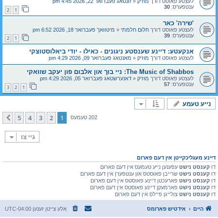
לעצטע פאוסט דורך
מוזיק
«
זונטאג פעברואר 22, 2026 4:45 pm
ענטפערס:
30
2
1
'שירה' כאר
לעצטע פאוסט דורך
חלום חלמתי
«
מיטוואך פעברואר 18, 2026 6:52 pm
ענטפערס:
39
2
1
אנקעטע: דיינע שענסטע ניגונים - כאילו - יודי ביאלוסטוצקי
לעצטע פאוסט דורך
מוזיק
«
מאנטאג פעברואר 09, 2026 4:29 pm
The Music of Shabbos: ניי בוך און אלבום פון יעקב שוואקי
לעצטע פאוסט דורך
מוזיק
«
דאנערשטאג פעברואר 05, 2026 4:29 pm
ענטפערס:
57
3
2
1
נייע טעמע
5
4
3
2
1
קומענדיגע
202 טעמעס
גיי צו
דיינע מעגליכקייטן אין דעם פארום
דו
קענסט נישט
עפענען נייע טעמעס אין דעם פארום
דו
קענסט נישט
שרייבן פאוסטס און ענטפערן אין דעם פארום
דו
קענסט נישט
פארעכטן דיינע פאוסטס אין דעם פארום
דו
קענסט נישט
פארמעקן דיינע פאוסטס אין דעם פארום
דו
קענסט נישט
צולייגן פיילס אין דעם פארום
היים
אידטיש פארומס
אלע צייטן זענען
UTC-04:00