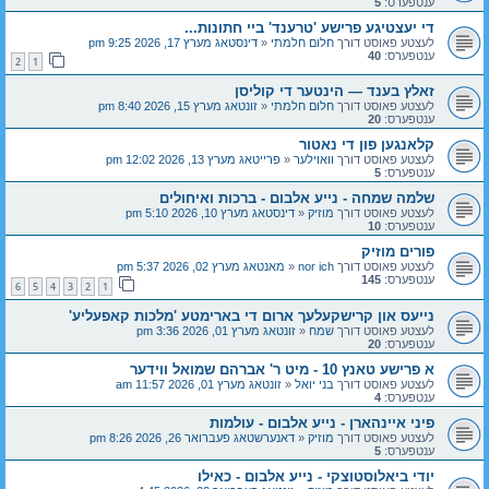
ענטפערס:
5
די יעצטיגע פרישע 'טרענד' ביי חתונות...
לעצטע פאוסט דורך
חלום חלמתי
«
דינסטאג מערץ 17, 2026 9:25 pm
ענטפערס:
40
2
1
זאלץ בענד — הינטער די קוליסן
לעצטע פאוסט דורך
חלום חלמתי
«
זונטאג מערץ 15, 2026 8:40 pm
ענטפערס:
20
קלאנגען פון די נאטור
לעצטע פאוסט דורך
וואוילער
«
פרייטאג מערץ 13, 2026 12:02 pm
ענטפערס:
5
שלמה שמחה - נייע אלבום - ברכות ואיחולים
לעצטע פאוסט דורך
מוזיק
«
דינסטאג מערץ 10, 2026 5:10 pm
ענטפערס:
10
פורים מוזיק
לעצטע פאוסט דורך
nor ich
«
מאנטאג מערץ 02, 2026 5:37 pm
ענטפערס:
145
6
5
4
3
2
1
נייעס און קרישקעלעך ארום די בארימטע 'מלכות קאפעליע'
לעצטע פאוסט דורך
שמח
«
זונטאג מערץ 01, 2026 3:36 pm
ענטפערס:
20
א פרישע טאנץ 10 - מיט ר' אברהם שמואל ווידער
לעצטע פאוסט דורך
בני יואל
«
זונטאג מערץ 01, 2026 11:57 am
ענטפערס:
4
פיני איינהארן - נייע אלבום - עולמות
לעצטע פאוסט דורך
מוזיק
«
דאנערשטאג פעברואר 26, 2026 8:26 pm
ענטפערס:
5
יודי ביאלוסטוצקי - נייע אלבום - כאילו