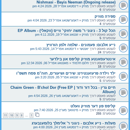
Nishmasi - Bayis Neeman (Ongoing release)
לעצטע פאוסט דורך
מוזיק
«
דינסטאג אפריל 28, 2026 4:24 pm
ענטפערס:
6
ספירה מוזיק
לעצטע פאוסט דורך
מוזיק
«
דאנערשטאג אפריל 23, 2026 4:04 pm
ענטפערס:
4
הכל קול 3 - ניגוני ר' משה יחזקי' ווייס (ווקאלי) - EP Album
לעצטע פאוסט דורך
מוזיק
«
זונטאג אפריל 19, 2026 4:11 pm
ענטפערס:
5
נייע אלבום: פעמונים - שלמה זלמן הורוויץ
לעצטע פאוסט דורך
יאנטשי
«
דינסטאג אפריל 14, 2026 5:43 pm
ענטפערס:
24
אינטרעסאנטע מוזיק קליפס און בילדער
לעצטע פאוסט דורך
חלום חלמתי
«
מאנטאג אפריל 06, 2026 12:34 pm
ענטפערס:
18
ילד וילדה פרעזענטירט: שירים ושיעורים, חוה"מ פסח תשפ"ו
לעצטע פאוסט דורך
מוזיק
«
זונטאג אפריל 05, 2026 3:20 pm
ענטפערס:
5
חיים גרין - בכל דור ודור | Chaim Green - B'chol Dor (Free EP
Album)
לעצטע פאוסט דורך
מוזיק
«
דאנערשטאג מערץ 26, 2026 4:54 pm
ענטפערס:
5
קליפס פון דער מוזיק וועלט
לעצטע פאוסט דורך
מוזיק
«
מיטוואך מערץ 25, 2026 7:40 pm
ענטפערס:
255
11
10
9
8
1
…
מעלות - נייע אלבום - ניגוני ר' אלימלך בלומענבערג
לעצטע פאוסט דורך
מוזיק
«
דינסטאג מערץ 24, 2026 4:00 pm