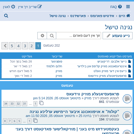
FAQ
שרייב זיך איין
לאגין
ז
היים
אידטיש פארומס
פארשידנס
נגינה טישל
ו
נגינה טישל
ך
זוך
פארגעשריטענע זוך
נייע טעמע
5
4
3
2
1
קומענדיגע
202 טעמעס
מערסט געלייקטע פאוסטס
שרייבער
געלייקט
נייער אלבום: דריקעניש
פופציגער
26 מאל בסך הכל
אינטרעסאנטע מוזיק קליפס און בילדער
חלום חלמתי
17 מאל די יאר
נייעס אין דער מוזיק וועלט
מוזיק
5 מאל דעם חודש
פראפעסיאנעלע מוזיק ווידעאס
מוזיק
2 מאל די וואך
טעמעס
פראפעסיאנעלע מוזיק ווידעאס
לעצטע פאוסט דורך
מוזיק
«
מיטוואך אוגוסט 05, 2026 5:14 pm
ענטפערס:
841
34
33
32
31
1
…
"קולות" א אויפוואכונג איבער היימישע ערליכע נגינה
לעצטע פאוסט דורך
בחינה 25
«
מיטוואך אוגוסט 05, 2026 11:50 am
ענטפערס:
194
8
7
6
5
1
…
בעקסטעידזש מיט בעני | מוזיקאלישער פאדקעסט דורך בעני
פריעדמאן