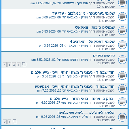
לעצטע פאוסט דורך
אזא זאך
«
דינסטאג יולי 07, 2026 11:55 am
ענטפערס:
10
שלומי גערטנער - נייע אלבום - עדי עד
לעצטע פאוסט דורך
מוזיק
«
מאנטאג יולי 06, 2026 8:09 pm
ענטפערס:
6
שמוליק סוכות - וואקאלי
לעצטע פאוסט דורך
מוזיק
«
מאנטאג יולי 06, 2026 3:53 pm
ענטפערס:
7
שלומי דאסקאל - הארציג 4
לעצטע פאוסט דורך
מוזיק
«
זונטאג יולי 05, 2026 3:54 pm
ענטפערס:
1
פרישע סידיס
לעצטע פאוסט דורך
מוזיק
«
דאנערשטאג יולי 02, 2026 3:52 pm
ענטפערס:
79
4
3
2
1
הוד שבהוד - ניגוני ר' משה יחזקי ווייס - נייע אלבום
לעצטע פאוסט דורך
מוזיק
«
מיטוואך יולי 01, 2026 3:56 pm
ענטפערס:
15
הוד שבהוד - ניגוני ר' משה יחזקי ווייס - אנקעטע
לעצטע פאוסט דורך
מוזיק
«
מאנטאג יוני 15, 2026 7:26 pm
יצחק בן ארזה - בואי הרוח - נייע אלבום
לעצטע פאוסט דורך
מוזיק
«
מיטוואך מאי 27, 2026 4:10 pm
ענטפערס:
5
אלעזר ליפא׳לע — ליפא שמעלצער
לעצטע פאוסט דורך
פליט
«
מאנטאג מאי 25, 2026 9:08 pm
ענטפערס:
33
2
1