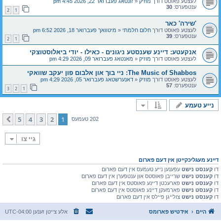
לעצטע פאוסט דורך
מוזיק
«
זונטאג פעברואר 22, 2026 4:45 pm
ענטפערס:
30
2
1
'שירה' כאר
לעצטע פאוסט דורך
חלום חלמתי
«
מיטוואך פעברואר 18, 2026 6:52 pm
ענטפערס:
39
2
1
אנקעטע: דיינע שענסטע ניגונים - כאילו - יודי ביאלוסטוצקי
לעצטע פאוסט דורך
מוזיק
«
מאנטאג פעברואר 09, 2026 4:29 pm
The Music of Shabbos: ניי בוך און אלבום פון יעקב שוואקי
לעצטע פאוסט דורך
מוזיק
«
דאנערשטאג פעברואר 05, 2026 4:29 pm
ענטפערס:
57
3
2
1
נייע טעמע
5
4
3
2
1
קומענדיגע
202 טעמעס
גיי צו
דיינע מעגליכקייטן אין דעם פארום
דו
קענסט נישט
עפענען נייע טעמעס אין דעם פארום
דו
קענסט נישט
שרייבן פאוסטס און ענטפערן אין דעם פארום
דו
קענסט נישט
פארעכטן דיינע פאוסטס אין דעם פארום
דו
קענסט נישט
פארמעקן דיינע פאוסטס אין דעם פארום
דו
קענסט נישט
צולייגן פיילס אין דעם פארום
היים
אידטיש פארומס
אלע צייטן זענען
UTC-04:00