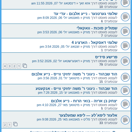
לעצטע פאוסט דורך
אזא זאך
«
דינסטאג יולי 07, 2026 11:55 am
ענטפערס:
10
שלומי גערטנער - נייע אלבום - עדי עד
לעצטע פאוסט דורך
מוזיק
«
מאנטאג יולי 06, 2026 8:09 pm
ענטפערס:
6
שמוליק סוכות - וואקאלי
לעצטע פאוסט דורך
מוזיק
«
מאנטאג יולי 06, 2026 3:53 pm
ענטפערס:
7
שלומי דאסקאל - הארציג 4
לעצטע פאוסט דורך
מוזיק
«
זונטאג יולי 05, 2026 3:54 pm
ענטפערס:
1
פרישע סידיס
לעצטע פאוסט דורך
מוזיק
«
דאנערשטאג יולי 02, 2026 3:52 pm
ענטפערס:
79
4
3
2
1
הוד שבהוד - ניגוני ר' משה יחזקי ווייס - נייע אלבום
לעצטע פאוסט דורך
מוזיק
«
מיטוואך יולי 01, 2026 3:56 pm
ענטפערס:
15
הוד שבהוד - ניגוני ר' משה יחזקי ווייס - אנקעטע
לעצטע פאוסט דורך
מוזיק
«
מאנטאג יוני 15, 2026 7:26 pm
יצחק בן ארזה - בואי הרוח - נייע אלבום
לעצטע פאוסט דורך
מוזיק
«
מיטוואך מאי 27, 2026 4:10 pm
ענטפערס:
5
אלעזר ליפא׳לע — ליפא שמעלצער
לעצטע פאוסט דורך
פליט
«
מאנטאג מאי 25, 2026 9:08 pm
ענטפערס:
33
2
1