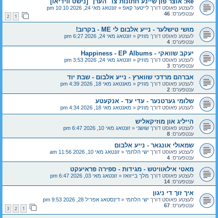
Re: אוצר פון שיינע חתונות צו "הערן" [נישט ווידיאו]
לעצטע פאוסט דורך
לייטער קאפ
«
זונטאג מאי 24, 2026 10:10 pm
ענטפערס:
46
2
1
מושי טישלער - נייע אלבום לי ME - בקרוב!
לעצטע פאוסט דורך
מוזיק
«
זונטאג מאי 24, 2026 6:27 pm
ענטפערס:
4
יעקב שוואקי - Happiness - EP Albums
לעצטע פאוסט דורך
מוזיק
«
זונטאג מאי 24, 2026 3:53 pm
ענטפערס:
3
אברהם מרדכי שווארץ - נייע אלבום - שבת יוד
לעצטע פאוסט דורך
מוזיק
«
מאנטאג מאי 18, 2026 4:39 pm
ענטפערס:
2
שלומי גערטנער - עדי עד - אנקעטע
לעצטע פאוסט דורך
מוזיק
«
מאנטאג מאי 18, 2026 4:34 pm
הייליג און מוזיקאליש
לעצטע פאוסט דורך
שושני
«
זונטאג מאי 10, 2026 6:47 pm
ענטפערס:
8
שמאולי אונגאר - נייע אלבום
לעצטע פאוסט דורך
ישי הלחמי
«
זונטאג מאי 10, 2026 11:56 am
ענטפערס:
4
מאטי אילאוויטש - מגידות - ספירה פראיעקט
לעצטע פאוסט דורך
מלך בייוואז
«
זונטאג מאי 03, 2026 6:47 pm
ענטפערס:
14
איך זוך די ניגון
לעצטע פאוסט דורך
ישי הלחמי
«
דינסטאג אפריל 28, 2026 9:53 pm
ענטפערס:
67
3
2
1