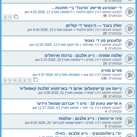
ענטפערס:
5
די יעצטיגע פרישע 'טרענד' ביי חתונות...
לעצטע פאוסט דורך
חלום חלמתי
«
דינסטאג מערץ 17, 2026 9:25 pm
ענטפערס:
40
2
1
זאלץ בענד — הינטער די קוליסן
לעצטע פאוסט דורך
חלום חלמתי
«
זונטאג מערץ 15, 2026 8:40 pm
ענטפערס:
20
קלאנגען פון די נאטור
לעצטע פאוסט דורך
וואוילער
«
פרייטאג מערץ 13, 2026 12:02 pm
ענטפערס:
5
שלמה שמחה - נייע אלבום - ברכות ואיחולים
לעצטע פאוסט דורך
מוזיק
«
דינסטאג מערץ 10, 2026 5:10 pm
ענטפערס:
10
פורים מוזיק
לעצטע פאוסט דורך
nor ich
«
מאנטאג מערץ 02, 2026 5:37 pm
ענטפערס:
145
6
5
4
3
2
1
נייעס און קרישקעלעך ארום די בארימטע 'מלכות קאפעליע'
לעצטע פאוסט דורך
שמח
«
זונטאג מערץ 01, 2026 3:36 pm
ענטפערס:
20
א פרישע טאנץ 10 - מיט ר' אברהם שמואל ווידער
לעצטע פאוסט דורך
בני יואל
«
זונטאג מערץ 01, 2026 11:57 am
ענטפערס:
4
פיני איינהארן - נייע אלבום - עולמות
לעצטע פאוסט דורך
מוזיק
«
דאנערשטאג פעברואר 26, 2026 8:26 pm
ענטפערס:
5
יודי ביאלוסטוצקי - נייע אלבום - כאילו