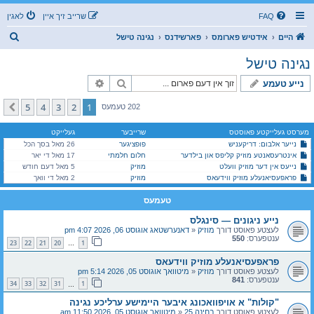
FAQ
שרייב זיך איין
לאגין
ז
היים
אידטיש פארומס
פארשידנס
נגינה טישל
ו
נגינה טישל
ך
זוך
פארגעשריטענע זוך
נייע טעמע
5
4
3
2
1
קומענדיגע
202 טעמעס
מערסט געלייקטע פאוסטס
שרייבער
געלייקט
נייער אלבום: דריקעניש
פופציגער
26 מאל בסך הכל
אינטרעסאנטע מוזיק קליפס און בילדער
חלום חלמתי
17 מאל די יאר
נייעס אין דער מוזיק וועלט
מוזיק
5 מאל דעם חודש
פראפעסיאנעלע מוזיק ווידעאס
מוזיק
2 מאל די וואך
טעמעס
נייע ניגונים — סינגלס
לעצטע פאוסט דורך
מוזיק
«
דאנערשטאג אוגוסט 06, 2026 4:07 pm
ענטפערס:
550
23
22
21
20
1
…
פראפעסיאנעלע מוזיק ווידעאס
לעצטע פאוסט דורך
מוזיק
«
מיטוואך אוגוסט 05, 2026 5:14 pm
ענטפערס:
841
34
33
32
31
1
…
"קולות" א אויפוואכונג איבער היימישע ערליכע נגינה
לעצטע פאוסט דורך
בחינה 25
«
מיטוואך אוגוסט 05, 2026 11:50 am