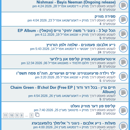
Nishmasi - Bayis Neeman (Ongoing release)
לעצטע פאוסט דורך
מוזיק
«
דינסטאג אפריל 28, 2026 4:24 pm
ענטפערס:
6
ספירה מוזיק
לעצטע פאוסט דורך
מוזיק
«
דאנערשטאג אפריל 23, 2026 4:04 pm
ענטפערס:
4
הכל קול 3 - ניגוני ר' משה יחזקי' ווייס (ווקאלי) - EP Album
לעצטע פאוסט דורך
מוזיק
«
זונטאג אפריל 19, 2026 4:11 pm
ענטפערס:
5
נייע אלבום: פעמונים - שלמה זלמן הורוויץ
לעצטע פאוסט דורך
יאנטשי
«
דינסטאג אפריל 14, 2026 5:43 pm
ענטפערס:
24
אינטרעסאנטע מוזיק קליפס און בילדער
לעצטע פאוסט דורך
חלום חלמתי
«
מאנטאג אפריל 06, 2026 12:34 pm
ענטפערס:
18
ילד וילדה פרעזענטירט: שירים ושיעורים, חוה"מ פסח תשפ"ו
לעצטע פאוסט דורך
מוזיק
«
זונטאג אפריל 05, 2026 3:20 pm
ענטפערס:
5
חיים גרין - בכל דור ודור | Chaim Green - B'chol Dor (Free EP
Album)
לעצטע פאוסט דורך
מוזיק
«
דאנערשטאג מערץ 26, 2026 4:54 pm
ענטפערס:
5
קליפס פון דער מוזיק וועלט
לעצטע פאוסט דורך
מוזיק
«
מיטוואך מערץ 25, 2026 7:40 pm
ענטפערס:
255
11
10
9
8
1
…
מעלות - נייע אלבום - ניגוני ר' אלימלך בלומענבערג
לעצטע פאוסט דורך
מוזיק
«
דינסטאג מערץ 24, 2026 4:00 pm