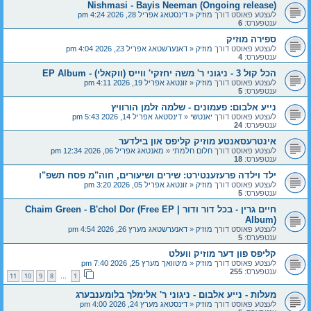
Nishmasi - Bayis Neeman (Ongoing release)
לעצטע פאוסט דורך
מוזיק
«
דינסטאג אפריל 28, 2026 4:24 pm
ענטפערס:
6
ספירה מוזיק
לעצטע פאוסט דורך
מוזיק
«
דאנערשטאג אפריל 23, 2026 4:04 pm
ענטפערס:
4
הכל קול 3 - ניגוני ר' משה יחזקי' ווייס (ווקאלי) - EP Album
לעצטע פאוסט דורך
מוזיק
«
זונטאג אפריל 19, 2026 4:11 pm
ענטפערס:
5
נייע אלבום: פעמונים - שלמה זלמן הורוויץ
לעצטע פאוסט דורך
יאנטשי
«
דינסטאג אפריל 14, 2026 5:43 pm
ענטפערס:
24
אינטרעסאנטע מוזיק קליפס און בילדער
לעצטע פאוסט דורך
חלום חלמתי
«
מאנטאג אפריל 06, 2026 12:34 pm
ענטפערס:
18
ילד וילדה פרעזענטירט: שירים ושיעורים, חוה"מ פסח תשפ"ו
לעצטע פאוסט דורך
מוזיק
«
זונטאג אפריל 05, 2026 3:20 pm
ענטפערס:
5
חיים גרין - בכל דור ודור | Chaim Green - B'chol Dor (Free EP
Album)
לעצטע פאוסט דורך
מוזיק
«
דאנערשטאג מערץ 26, 2026 4:54 pm
ענטפערס:
5
קליפס פון דער מוזיק וועלט
לעצטע פאוסט דורך
מוזיק
«
מיטוואך מערץ 25, 2026 7:40 pm
ענטפערס:
255
11
10
9
8
1
…
מעלות - נייע אלבום - ניגוני ר' אלימלך בלומענבערג
לעצטע פאוסט דורך
מוזיק
«
דינסטאג מערץ 24, 2026 4:00 pm