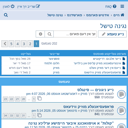
FAQ
שרייב זיך איין
לאגין
ז
היים
אידטיש פארומס
פארשידנס
נגינה טישל
ו
נגינה טישל
ך
זוך
פארגעשריטענע זוך
נייע טעמע
5
4
3
2
1
קומענדיגע
202 טעמעס
מערסט געלייקטע פאוסטס
שרייבער
געלייקט
נייער אלבום: דריקעניש
פופציגער
26 מאל בסך הכל
אינטרעסאנטע מוזיק קליפס און בילדער
חלום חלמתי
17 מאל די יאר
נייעס אין דער מוזיק וועלט
מוזיק
5 מאל דעם חודש
פראפעסיאנעלע מוזיק ווידעאס
מוזיק
2 מאל די וואך
טעמעס
נייע ניגונים — סינגלס
לעצטע פאוסט דורך
מוזיק
«
דאנערשטאג אוגוסט 06, 2026 4:07 pm
ענטפערס:
550
23
22
21
20
1
…
פראפעסיאנעלע מוזיק ווידעאס
לעצטע פאוסט דורך
מוזיק
«
מיטוואך אוגוסט 05, 2026 5:14 pm
ענטפערס:
841
34
33
32
31
1
…
"קולות" א אויפוואכונג איבער היימישע ערליכע נגינה
לעצטע פאוסט דורך
בחינה 25
«
מיטוואך אוגוסט 05, 2026 11:50 am