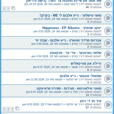
Re: אוצר פון שיינע חתונות צו "הערן" [נישט ווידיאו]
לעצטע פאוסט דורך
לייטער קאפ
«
זונטאג מאי 24, 2026 10:10 pm
ענטפערס:
46
2
1
מושי טישלער - נייע אלבום לי ME - בקרוב!
לעצטע פאוסט דורך
מוזיק
«
זונטאג מאי 24, 2026 6:27 pm
ענטפערס:
4
יעקב שוואקי - Happiness - EP Albums
לעצטע פאוסט דורך
מוזיק
«
זונטאג מאי 24, 2026 3:53 pm
ענטפערס:
3
אברהם מרדכי שווארץ - נייע אלבום - שבת יוד
לעצטע פאוסט דורך
מוזיק
«
מאנטאג מאי 18, 2026 4:39 pm
ענטפערס:
2
שלומי גערטנער - עדי עד - אנקעטע
לעצטע פאוסט דורך
מוזיק
«
מאנטאג מאי 18, 2026 4:34 pm
הייליג און מוזיקאליש
לעצטע פאוסט דורך
שושני
«
זונטאג מאי 10, 2026 6:47 pm
ענטפערס:
8
שמאולי אונגאר - נייע אלבום
לעצטע פאוסט דורך
ישי הלחמי
«
זונטאג מאי 10, 2026 11:56 am
ענטפערס:
4
מאטי אילאוויטש - מגידות - ספירה פראיעקט
לעצטע פאוסט דורך
מלך בייוואז
«
זונטאג מאי 03, 2026 6:47 pm
ענטפערס:
14
איך זוך די ניגון
לעצטע פאוסט דורך
ישי הלחמי
«
דינסטאג אפריל 28, 2026 9:53 pm
ענטפערס:
67
3
2
1