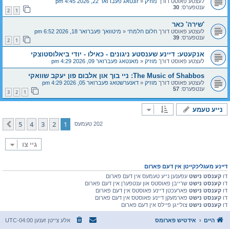
לעצטע פאוסט דורך
מוזיק
«
זונטאג פעברואר 22, 2026 4:45 pm
ענטפערס:
30
2
1
'שירה' כאר
לעצטע פאוסט דורך
חלום חלמתי
«
מיטוואך פעברואר 18, 2026 6:52 pm
ענטפערס:
39
2
1
אנקעטע: דיינע שענסטע ניגונים - כאילו - יודי ביאלוסטוצקי
לעצטע פאוסט דורך
מוזיק
«
מאנטאג פעברואר 09, 2026 4:29 pm
The Music of Shabbos: ניי בוך און אלבום פון יעקב שוואקי
לעצטע פאוסט דורך
מוזיק
«
דאנערשטאג פעברואר 05, 2026 4:29 pm
ענטפערס:
57
3
2
1
נייע טעמע
5
4
3
2
1
קומענדיגע
202 טעמעס
גיי צו
דיינע מעגליכקייטן אין דעם פארום
דו
קענסט נישט
עפענען נייע טעמעס אין דעם פארום
דו
קענסט נישט
שרייבן פאוסטס און ענטפערן אין דעם פארום
דו
קענסט נישט
פארעכטן דיינע פאוסטס אין דעם פארום
דו
קענסט נישט
פארמעקן דיינע פאוסטס אין דעם פארום
דו
קענסט נישט
צולייגן פיילס אין דעם פארום
היים
אידטיש פארומס
אלע צייטן זענען
UTC-04:00