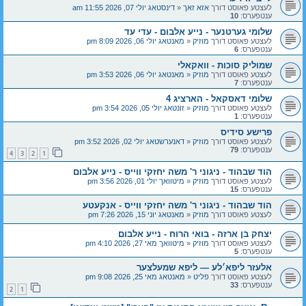
לעצטע פאוסט דורך
אזא זאך
«
דינסטאג יולי 07, 2026 11:55 am
ענטפערס:
10
שלומי גערטנער - נייע אלבום - עדי עד
לעצטע פאוסט דורך
מוזיק
«
מאנטאג יולי 06, 2026 8:09 pm
ענטפערס:
6
שמוליק סוכות - וואקאלי
לעצטע פאוסט דורך
מוזיק
«
מאנטאג יולי 06, 2026 3:53 pm
ענטפערס:
7
שלומי דאסקאל - הארציג 4
לעצטע פאוסט דורך
מוזיק
«
זונטאג יולי 05, 2026 3:54 pm
ענטפערס:
1
פרישע סידיס
לעצטע פאוסט דורך
מוזיק
«
דאנערשטאג יולי 02, 2026 3:52 pm
ענטפערס:
79
4
3
2
1
הוד שבהוד - ניגוני ר' משה יחזקי ווייס - נייע אלבום
לעצטע פאוסט דורך
מוזיק
«
מיטוואך יולי 01, 2026 3:56 pm
ענטפערס:
15
הוד שבהוד - ניגוני ר' משה יחזקי ווייס - אנקעטע
לעצטע פאוסט דורך
מוזיק
«
מאנטאג יוני 15, 2026 7:26 pm
יצחק בן ארזה - בואי הרוח - נייע אלבום
לעצטע פאוסט דורך
מוזיק
«
מיטוואך מאי 27, 2026 4:10 pm
ענטפערס:
5
אלעזר ליפא׳לע — ליפא שמעלצער
לעצטע פאוסט דורך
פליט
«
מאנטאג מאי 25, 2026 9:08 pm
ענטפערס:
33
2
1