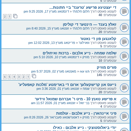
ענטפערס:
5
די יעצטיגע פרישע 'טרענד' ביי חתונות...
לעצטע פאוסט דורך
חלום חלמתי
«
דינסטאג מערץ 17, 2026 9:25 pm
ענטפערס:
40
2
1
זאלץ בענד — הינטער די קוליסן
לעצטע פאוסט דורך
חלום חלמתי
«
זונטאג מערץ 15, 2026 8:40 pm
ענטפערס:
20
קלאנגען פון די נאטור
לעצטע פאוסט דורך
וואוילער
«
פרייטאג מערץ 13, 2026 12:02 pm
ענטפערס:
5
שלמה שמחה - נייע אלבום - ברכות ואיחולים
לעצטע פאוסט דורך
מוזיק
«
דינסטאג מערץ 10, 2026 5:10 pm
ענטפערס:
10
פורים מוזיק
לעצטע פאוסט דורך
nor ich
«
מאנטאג מערץ 02, 2026 5:37 pm
ענטפערס:
145
6
5
4
3
2
1
נייעס און קרישקעלעך ארום די בארימטע 'מלכות קאפעליע'
לעצטע פאוסט דורך
שמח
«
זונטאג מערץ 01, 2026 3:36 pm
ענטפערס:
20
א פרישע טאנץ 10 - מיט ר' אברהם שמואל ווידער
לעצטע פאוסט דורך
בני יואל
«
זונטאג מערץ 01, 2026 11:57 am
ענטפערס:
4
פיני איינהארן - נייע אלבום - עולמות
לעצטע פאוסט דורך
מוזיק
«
דאנערשטאג פעברואר 26, 2026 8:26 pm
ענטפערס:
5
יודי ביאלוסטוצקי - נייע אלבום - כאילו