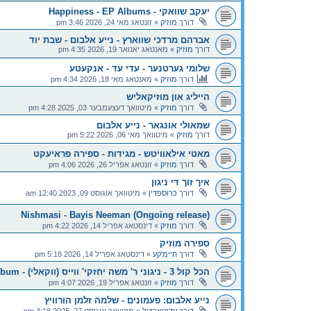
יעקב שוואקי - Happiness - EP Albums
דורך
מוזיק
»
זונטאג מאי 24, 2026 3:46 pm
אברהם מרדכי שווארץ - נייע אלבום - שבת יוד
דורך
מוזיק
»
מאנטאג יאנואר 19, 2026 4:35 pm
שלומי גערטנער - עדי עד - אנקעטע
דורך
מוזיק
»
מאנטאג מאי 18, 2026 4:34 pm
הייליג און מוזיקאליש
דורך
מוזיק
»
מיטוואך דעצעמבער 03, 2025 4:28 pm
שמאולי אונגאר - נייע אלבום
דורך
מוזיק
»
מיטוואך מאי 06, 2026 5:22 pm
מאטי אילאוויטש - מגידות - ספירה פראיעקט
דורך
מוזיק
»
זונטאג אפריל 26, 2026 4:06 pm
איך זוך די ניגון
דורך
כרוספדין
»
מיטוואך אוגוסט 09, 2023 12:40 am
Nishmasi - Bayis Neeman (Ongoing release)
דורך
מוזיק
»
דינסטאג אפריל 14, 2026 4:22 pm
ספירה מוזיק
דורך
חיימ'קע
»
דינסטאג אפריל 14, 2026 5:18 pm
הכל קול 3 - ניגוני ר' משה יחזקי' ווייס (ווקאלי) - EP Album
דורך
מוזיק
»
זונטאג אפריל 19, 2026 4:07 pm
נייע אלבום: פעמונים - שלמה זלמן הורוויץ