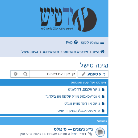
שנעלע לינקס
FAQ
היים
אידטיש פארומס
פארשידנס
נגינה טישל
נגינה טישל
זוך
פארגעשר
נייע טעמע
מערסט געלייקטע פאוסטס
נייער אלבום: דריקעניש
אינטרעסאנטע מוזיק קליפס און בילדער
נייעס אין דער מוזיק וועלט
פראפעסיאנעלע מוזיק ווידעאס
טעמעס
נייע ניגונים — סינגלס
דורך
ווינקל
»
זונטאג אוגוסט 06, 2023 5:37 pm