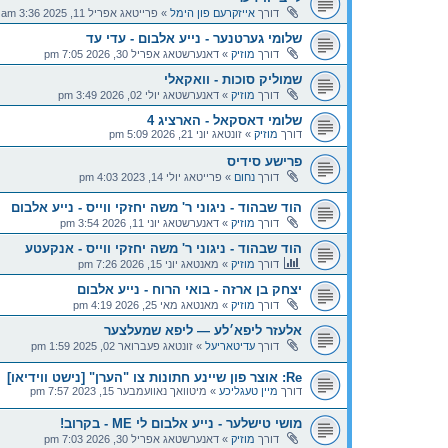
דורך
אייזקרעם פון הימל
»
פרייטאג אפריל 11, 2025 3:36 am
שלומי גערטנער - נייע אלבום - עדי עד
דורך
מוזיק
»
דאנערשטאג אפריל 30, 2026 7:05 pm
שמוליק סוכות - וואקאלי
דורך
מוזיק
»
דאנערשטאג יולי 02, 2026 3:49 pm
שלומי דאסקאל - הארציג 4
דורך
מוזיק
»
זונטאג יוני 21, 2026 5:09 pm
פרישע סידיס
דורך
נחום
»
פרייטאג יולי 14, 2023 4:03 pm
הוד שבהוד - ניגוני ר' משה יחזקי ווייס - נייע אלבום
דורך
מוזיק
»
דאנערשטאג יוני 11, 2026 3:54 pm
הוד שבהוד - ניגוני ר' משה יחזקי ווייס - אנקעטע
דורך
מוזיק
»
מאנטאג יוני 15, 2026 7:26 pm
יצחק בן ארזה - בואי הרוח - נייע אלבום
דורך
מוזיק
»
מאנטאג מאי 25, 2026 4:19 pm
אלעזר ליפא׳לע — ליפא שמעלצער
דורך
עדיטאריעל
»
זונטאג פעברואר 02, 2025 1:59 pm
Re: אוצר פון שיינע חתונות צו "הערן" [נישט ווידיאו]
דורך
מיין טעגליכע
»
מיטוואך נאוועמבער 15, 2023 7:57 pm
מושי טישלער - נייע אלבום לי ME - בקרוב!
דורך
מוזיק
»
דאנערשטאג אפריל 30, 2026 7:03 pm