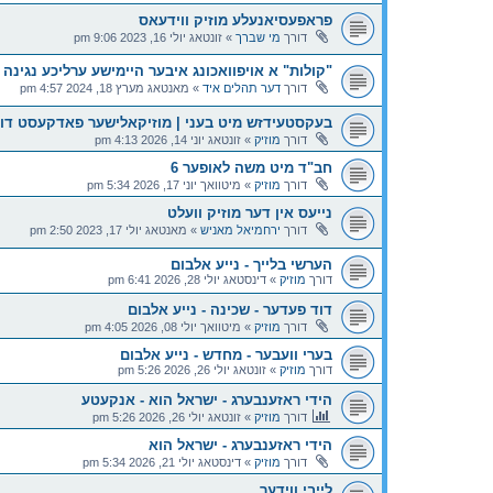
פראפעסיאנעלע מוזיק ווידעאס
דורך
מי שברך
»
זונטאג יולי 16, 2023 9:06 pm
"קולות" א אויפוואכונג איבער היימישע ערליכע נגינה
דורך
דער תהלים איד
»
מאנטאג מערץ 18, 2024 4:57 pm
בעקסטעידזש מיט בעני | מוזיקאלישער פאדקעסט דור
דורך
מוזיק
»
זונטאג יוני 14, 2026 4:13 pm
חב"ד מיט משה לאופער 6
דורך
מוזיק
»
מיטוואך יוני 17, 2026 5:34 pm
נייעס אין דער מוזיק וועלט
דורך
ירחמיאל מאניש
»
מאנטאג יולי 17, 2023 2:50 pm
הערשי בלייך - נייע אלבום
דורך
מוזיק
»
דינסטאג יולי 28, 2026 6:41 pm
דוד פעדער - שכינה - נייע אלבום
דורך
מוזיק
»
מיטוואך יולי 08, 2026 4:05 pm
בערי וועבער - מחדש - נייע אלבום
דורך
מוזיק
»
זונטאג יולי 26, 2026 5:26 pm
הידי ראזענבערג - ישראל הוא - אנקעטע
דורך
מוזיק
»
זונטאג יולי 26, 2026 5:26 pm
הידי ראזענבערג - ישראל הוא
דורך
מוזיק
»
דינסטאג יולי 21, 2026 5:34 pm
לייבי ווידער