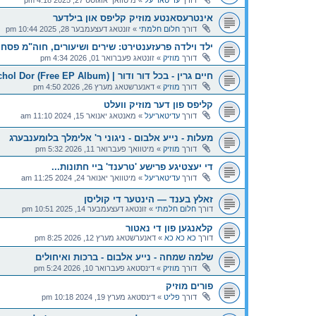
דורך
עדיטאריעל
»
מיטוואך אוגוסט 27, 2025 4:18 pm
אינטרעסאנטע מוזיק קליפס און בילדער
דורך
חלום חלמתי
»
זונטאג דעצעמבער 28, 2025 10:44 pm
ילד וילדה פרעזענטירט: שירים ושיעורים, חוה"מ פסח
דורך
מוזיק
»
זונטאג פעברואר 01, 2026 4:34 pm
חיים גרין - בכל דור ודור | Chaim Green - B'chol Dor (Free EP Album)
דורך
מוזיק
»
דאנערשטאג מערץ 26, 2026 4:50 pm
קליפס פון דער מוזיק וועלט
דורך
עדיטאריעל
»
מאנטאג יאנואר 15, 2024 11:10 am
מעלות - נייע אלבום - ניגוני ר' אלימלך בלומענבערג
דורך
מוזיק
»
מיטוואך פעברואר 11, 2026 5:32 pm
די יעצטיגע פרישע 'טרענד' ביי חתונות...
דורך
עדיטאריעל
»
מיטוואך יאנואר 24, 2024 11:25 am
זאלץ בענד — הינטער די קוליסן
דורך
חלום חלמתי
»
זונטאג דעצעמבער 14, 2025 10:51 pm
קלאנגען פון די נאטור
דורך
כא כא כא
»
דאנערשטאג מערץ 12, 2026 8:25 pm
שלמה שמחה - נייע אלבום - ברכות ואיחולים
דורך
מוזיק
»
דינסטאג פעברואר 10, 2026 5:24 pm
פורים מוזיק
דורך
פליט
»
דינסטאג מערץ 19, 2024 10:18 pm