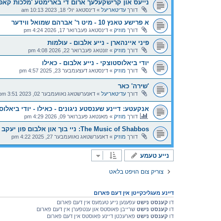
נייעס און קרישקעלעך ארום די בארימטע 'מלכות קאפ
דורך
עדיטאריעל
»
דינסטאג יולי 18, 2023 10:13 am
א פרישע טאנץ 10 - מיט ר' אברהם שמואל ווידער
דורך
מוזיק
»
דינסטאג פעברואר 17, 2026 4:24 pm
פיני איינהארן - נייע אלבום - עולמות
דורך
מוזיק
»
זונטאג פעברואר 22, 2026 4:08 pm
יודי ביאלוסטוצקי - נייע אלבום - כאילו
דורך
מוזיק
»
דינסטאג דעצעמבער 23, 2025 4:57 pm
'שירה' כאר
דורך
עדיטאריעל
»
דאנערשטאג נאוועמבער 02, 2023 3:51 pm
אנקעטע: דיינע שענסטע ניגונים - כאילו - יודי ביאלוס
דורך
מוזיק
»
מאנטאג פעברואר 09, 2026 4:29 pm
The Music of Shabbos: ניי בוך און אלבום פון יעקב שוואקי
דורך
מוזיק
»
דאנערשטאג נאוועמבער 27, 2025 4:22 pm
נייע טעמע
צוריק צום הויפט בלאט
דיינע מעגליכקייטן אין דעם פארום
דו
קענסט נישט
עפענען נייע טעמעס אין דעם פארום
דו
קענסט נישט
שרייבן פאוסטס און ענטפערן אין דעם פארום
דו
קענסט נישט
פארעכטן דיינע פאוסטס אין דעם פארום