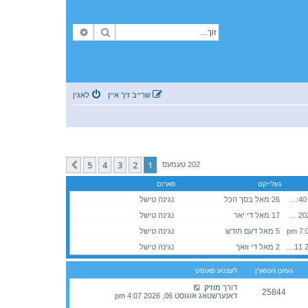
זוך
פארגעשריטענע זוך
שרייב זיך איין
לאגין
5
4
3
2
1
קומענדיגע
202 טעמעס
געלייקט
פארום
פרייטאג מערץ 21, 2025 4:40 pm
26 מאל בסך הכל
נגינה טישל
מיטוואך פעברואר 11, 2026 11:37 am
17 מאל די יאר
נגינה טישל
5 מאל דעם חודש
נגינה טישל
מאנטאג אוגוסט 03, 2026 5:11 pm
2 מאל די וואך
נגינה טישל
געזען געווארן
לעצטע פאוסט
דורך
מוזיק
25844
דאנערשטאג אוגוסט 06, 2026 4:07 pm