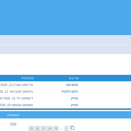
יטענע זוך
שרייבער
POSTED
פופציגער
חלום חלמתי
מוזיק
דינסטאג יולי 21, 2026 7:00 pm
מוזיק
ענטפערס
550
23
22
21
20
19
1
…