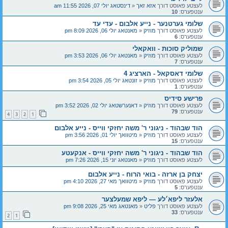
לעצטע פאוסט דורך
אזא זאך
«
דינסטאג יולי 07, 2026 11:55 am
ענטפערס:
10
שלומי גערטנער - נייע אלבום - עדי עד
לעצטע פאוסט דורך
מוזיק
«
מאנטאג יולי 06, 2026 8:09 pm
ענטפערס:
6
שמוליק סוכות - וואקאלי
לעצטע פאוסט דורך
מוזיק
«
מאנטאג יולי 06, 2026 3:53 pm
ענטפערס:
7
שלומי דאסקאל - הארציג 4
לעצטע פאוסט דורך
מוזיק
«
זונטאג יולי 05, 2026 3:54 pm
ענטפערס:
1
פרישע סידיס
לעצטע פאוסט דורך
מוזיק
«
דאנערשטאג יולי 02, 2026 3:52 pm
ענטפערס:
79
4
3
2
1
הוד שבהוד - ניגוני ר' משה יחזקי ווייס - נייע אלבום
לעצטע פאוסט דורך
מוזיק
«
מיטוואך יולי 01, 2026 3:56 pm
ענטפערס:
15
הוד שבהוד - ניגוני ר' משה יחזקי ווייס - אנקעטע
לעצטע פאוסט דורך
מוזיק
«
מאנטאג יוני 15, 2026 7:26 pm
יצחק בן ארזה - בואי הרוח - נייע אלבום
לעצטע פאוסט דורך
מוזיק
«
מיטוואך מאי 27, 2026 4:10 pm
ענטפערס:
5
אלעזר ליפא׳לע — ליפא שמעלצער
לעצטע פאוסט דורך
פליט
«
מאנטאג מאי 25, 2026 9:08 pm
ענטפערס:
33
2
1