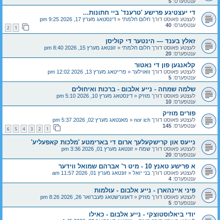
ענטפערס:
5
די יעצטיגע פרישע 'טרענד' ביי חתונות...
לעצטע פאוסט דורך
חלום חלמתי
«
דינסטאג מערץ 17, 2026 9:25 pm
ענטפערס:
40
2
1
זאלץ בענד — הינטער די קוליסן
לעצטע פאוסט דורך
חלום חלמתי
«
זונטאג מערץ 15, 2026 8:40 pm
ענטפערס:
20
קלאנגען פון די נאטור
לעצטע פאוסט דורך
וואוילער
«
פרייטאג מערץ 13, 2026 12:02 pm
ענטפערס:
5
שלמה שמחה - נייע אלבום - ברכות ואיחולים
לעצטע פאוסט דורך
מוזיק
«
דינסטאג מערץ 10, 2026 5:10 pm
ענטפערס:
10
פורים מוזיק
לעצטע פאוסט דורך
nor ich
«
מאנטאג מערץ 02, 2026 5:37 pm
ענטפערס:
145
6
5
4
3
2
1
נייעס און קרישקעלעך ארום די בארימטע 'מלכות קאפעליע'
לעצטע פאוסט דורך
שמח
«
זונטאג מערץ 01, 2026 3:36 pm
ענטפערס:
20
א פרישע טאנץ 10 - מיט ר' אברהם שמואל ווידער
לעצטע פאוסט דורך
בני יואל
«
זונטאג מערץ 01, 2026 11:57 am
ענטפערס:
4
פיני איינהארן - נייע אלבום - עולמות
לעצטע פאוסט דורך
מוזיק
«
דאנערשטאג פעברואר 26, 2026 8:26 pm
ענטפערס:
5
יודי ביאלוסטוצקי - נייע אלבום - כאילו