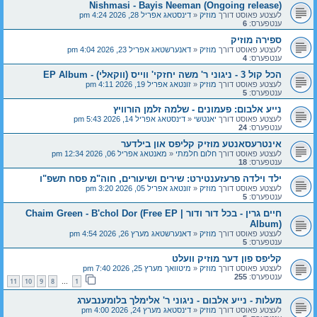
Nishmasi - Bayis Neeman (Ongoing release)
לעצטע פאוסט דורך
מוזיק
«
דינסטאג אפריל 28, 2026 4:24 pm
ענטפערס:
6
ספירה מוזיק
לעצטע פאוסט דורך
מוזיק
«
דאנערשטאג אפריל 23, 2026 4:04 pm
ענטפערס:
4
הכל קול 3 - ניגוני ר' משה יחזקי' ווייס (ווקאלי) - EP Album
לעצטע פאוסט דורך
מוזיק
«
זונטאג אפריל 19, 2026 4:11 pm
ענטפערס:
5
נייע אלבום: פעמונים - שלמה זלמן הורוויץ
לעצטע פאוסט דורך
יאנטשי
«
דינסטאג אפריל 14, 2026 5:43 pm
ענטפערס:
24
אינטרעסאנטע מוזיק קליפס און בילדער
לעצטע פאוסט דורך
חלום חלמתי
«
מאנטאג אפריל 06, 2026 12:34 pm
ענטפערס:
18
ילד וילדה פרעזענטירט: שירים ושיעורים, חוה"מ פסח תשפ"ו
לעצטע פאוסט דורך
מוזיק
«
זונטאג אפריל 05, 2026 3:20 pm
ענטפערס:
5
חיים גרין - בכל דור ודור | Chaim Green - B'chol Dor (Free EP
Album)
לעצטע פאוסט דורך
מוזיק
«
דאנערשטאג מערץ 26, 2026 4:54 pm
ענטפערס:
5
קליפס פון דער מוזיק וועלט
לעצטע פאוסט דורך
מוזיק
«
מיטוואך מערץ 25, 2026 7:40 pm
ענטפערס:
255
11
10
9
8
1
…
מעלות - נייע אלבום - ניגוני ר' אלימלך בלומענבערג
לעצטע פאוסט דורך
מוזיק
«
דינסטאג מערץ 24, 2026 4:00 pm