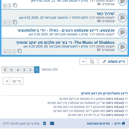
לעצטע פאוסט דורך
מוזיק
«
זונטאג פעברואר 22, 2026 4:45 pm
ענטפערס:
30
2
1
'שירה' כאר
לעצטע פאוסט דורך
חלום חלמתי
«
מיטוואך פעברואר 18, 2026 6:52 pm
ענטפערס:
39
2
1
אנקעטע: דיינע שענסטע ניגונים - כאילו - יודי ביאלוסטוצקי
לעצטע פאוסט דורך
מוזיק
«
מאנטאג פעברואר 09, 2026 4:29 pm
The Music of Shabbos: ניי בוך און אלבום פון יעקב שוואקי
לעצטע פאוסט דורך
מוזיק
«
דאנערשטאג פעברואר 05, 2026 4:29 pm
ענטפערס:
57
3
2
1
נייע טעמע
5
4
3
2
1
קומענדיגע
202 טעמעס
גיי צו
דיינע מעגליכקייטן אין דעם פארום
דו
קענסט נישט
עפענען נייע טעמעס אין דעם פארום
דו
קענסט נישט
שרייבן פאוסטס און ענטפערן אין דעם פארום
דו
קענסט נישט
פארעכטן דיינע פאוסטס אין דעם פארום
דו
קענסט נישט
פארמעקן דיינע פאוסטס אין דעם פארום
דו
קענסט נישט
צולייגן פיילס אין דעם פארום
היים
אידטיש פארומס
אלע צייטן זענען
UTC-04:00