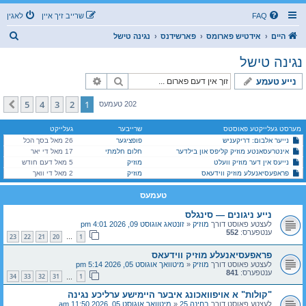
FAQ
שרייב זיך איין
לאגין
ז
היים
אידטיש פארומס
פארשידנס
נגינה טישל
ו
נגינה טישל
ך
זוך
פארגעשריטענע זוך
נייע טעמע
5
4
3
2
1
קומענדיגע
202 טעמעס
מערסט געלייקטע פאוסטס
שרייבער
געלייקט
נייער אלבום: דריקעניש
פופציגער
26 מאל בסך הכל
אינטרעסאנטע מוזיק קליפס און בילדער
חלום חלמתי
17 מאל די יאר
נייעס אין דער מוזיק וועלט
מוזיק
5 מאל דעם חודש
פראפעסיאנעלע מוזיק ווידעאס
מוזיק
2 מאל די וואך
טעמעס
נייע ניגונים — סינגלס
לעצטע פאוסט דורך
מוזיק
«
זונטאג אוגוסט 09, 2026 4:01 pm
ענטפערס:
552
23
22
21
20
1
…
פראפעסיאנעלע מוזיק ווידעאס
לעצטע פאוסט דורך
מוזיק
«
מיטוואך אוגוסט 05, 2026 5:14 pm
ענטפערס:
841
34
33
32
31
1
…
"קולות" א אויפוואכונג איבער היימישע ערליכע נגינה
לעצטע פאוסט דורך
בחינה 25
«
מיטוואך אוגוסט 05, 2026 11:50 am