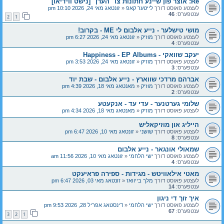
Re: אוצר פון שיינע חתונות צו "הערן" [נישט ווידיאו]
לעצטע פאוסט דורך
לייטער קאפ
«
זונטאג מאי 24, 2026 10:10 pm
ענטפערס:
46
2
1
מושי טישלער - נייע אלבום לי ME - בקרוב!
לעצטע פאוסט דורך
מוזיק
«
זונטאג מאי 24, 2026 6:27 pm
ענטפערס:
4
יעקב שוואקי - Happiness - EP Albums
לעצטע פאוסט דורך
מוזיק
«
זונטאג מאי 24, 2026 3:53 pm
ענטפערס:
3
אברהם מרדכי שווארץ - נייע אלבום - שבת יוד
לעצטע פאוסט דורך
מוזיק
«
מאנטאג מאי 18, 2026 4:39 pm
ענטפערס:
2
שלומי גערטנער - עדי עד - אנקעטע
לעצטע פאוסט דורך
מוזיק
«
מאנטאג מאי 18, 2026 4:34 pm
הייליג און מוזיקאליש
לעצטע פאוסט דורך
שושני
«
זונטאג מאי 10, 2026 6:47 pm
ענטפערס:
8
שמאולי אונגאר - נייע אלבום
לעצטע פאוסט דורך
ישי הלחמי
«
זונטאג מאי 10, 2026 11:56 am
ענטפערס:
4
מאטי אילאוויטש - מגידות - ספירה פראיעקט
לעצטע פאוסט דורך
מלך בייוואז
«
זונטאג מאי 03, 2026 6:47 pm
ענטפערס:
14
איך זוך די ניגון
לעצטע פאוסט דורך
ישי הלחמי
«
דינסטאג אפריל 28, 2026 9:53 pm
ענטפערס:
67
3
2
1