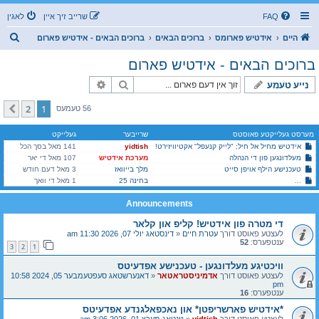
FAQ
שרייב זיך איין
לאגין
ז
היים
אידטיש פארומס
ברוכים הבאים
ברוכים הבאים - אידטיש פארום
ו
ברוכים הבאים - אידטיש פארום
ך
זוך
פארגעשריטענע זוך
נייע טעמע
2
1
קומענדיגע
56 טעמעס
מערסט געלייקטע פאוסטס
שרייבער
געלייקט
אידטיש מחיל אל חיל; "לייק קנעפל" אקטיוויזירט!
yidtish
141 מאל בסך הכל
מעלדונגען פון די הנהלה
מערכת אידטיש
107 מאל די יאר
טעכנישע הילף אויפן סייט
מלך בייוואז
3 מאל דעם חודש
זוכט א חברותא פאר א שפראך-אויסבייט (אידיש - עברית)
בחינה 25
1 מאל די וואך
Announcements
די מטרה פון אידטיש! קליפ און קלאר
לעצטע פאוסט דורך
עטרת חיים
«
דינסטאג יולי 07, 2026 11:30 am
ענטפערס:
52
3
2
1
וויכטיגע מעלדונגען - טעכנישע אפדעיטס
לעצטע פאוסט דורך
אדמיניסטראטאר
«
דאנערשטאג סעפטעמבער 05, 2024 10:58
pm
ענטפערס:
16
*אידטיש פארשריפטן* און נאכפאלגנדע אפדעיטס
לעצטע פאוסט דורך
yidtish
«
זונטאג מערץ 01, 2026 3:06 am