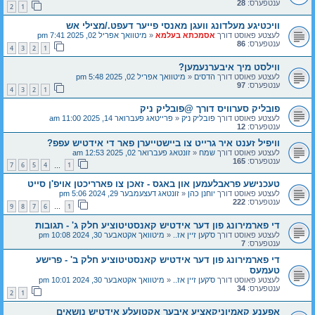
ענטפערס:
28
2
1
וויכטיגע מעלדונג וועגן מאנסי פייער דעפט./מצילי אש
לעצטע פאוסט דורך
אסמכתא בעלמא
«
מיטוואך אפריל 02, 2025 7:41 pm
ענטפערס:
86
4
3
2
1
ווילסט מיך איבערנעמען?
לעצטע פאוסט דורך
הדסים
«
מיטוואך אפריל 02, 2025 5:48 pm
ענטפערס:
97
4
3
2
1
פובליק סערוויס דורך @פובליק ניק
לעצטע פאוסט דורך
פובליק ניק
«
פרייטאג פעברואר 14, 2025 11:00 am
ענטפערס:
12
וויפיל זענט איר גרייט צו ביישטייערן פאר די אידטיש עפפ?
לעצטע פאוסט דורך
שמח
«
זונטאג פעברואר 02, 2025 12:53 am
ענטפערס:
165
7
6
5
4
1
…
טעכנישע פראבלעמען און באגס - זאכן צו פארריכטן אויפ'ן סייט
לעצטע פאוסט דורך
יוחנן כהן
«
זונטאג דעצעמבער 29, 2024 5:06 pm
ענטפערס:
222
9
8
7
6
1
…
די פארמירונג פון דער אידטיש קאנסטיטוציע חלק ג' - תגובות
לעצטע פאוסט דורך
ס'קען זיין אז..
«
מיטוואך אקטאבער 30, 2024 10:08 pm
ענטפערס:
7
די פארמירונג פון דער אידטיש קאנסטיטוציע חלק ב' - פרישע
טעמעס
לעצטע פאוסט דורך
ס'קען זיין אז..
«
מיטוואך אקטאבער 30, 2024 10:01 pm
ענטפערס:
34
2
1
אפענע קאמיוניקאציע איבער אקטועלע אידטיש נושאים