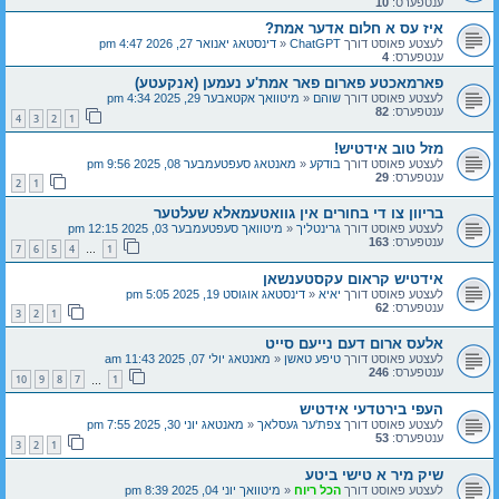
ענטפערס:
10
איז עס א חלום אדער אמת?
לעצטע פאוסט דורך
ChatGPT
«
דינסטאג יאנואר 27, 2026 4:47 pm
ענטפערס:
4
פארמאכטע פארום פאר אמת'ע נעמען (אנקעטע)
לעצטע פאוסט דורך
שוהם
«
מיטוואך אקטאבער 29, 2025 4:34 pm
ענטפערס:
82
4
3
2
1
מזל טוב אידטיש!
לעצטע פאוסט דורך
בודקע
«
מאנטאג סעפטעמבער 08, 2025 9:56 pm
ענטפערס:
29
2
1
בריוון צו די בחורים אין גוואטעמאלא שעלטער
לעצטע פאוסט דורך
גרינטליך
«
מיטוואך סעפטעמבער 03, 2025 12:15 pm
ענטפערס:
163
7
6
5
4
1
…
אידטיש קראום עקסטענשאן
לעצטע פאוסט דורך
יאיא
«
דינסטאג אוגוסט 19, 2025 5:05 pm
ענטפערס:
62
3
2
1
אלעס ארום דעם נייעם סייט
לעצטע פאוסט דורך
טיפע טאשן
«
מאנטאג יולי 07, 2025 11:43 am
ענטפערס:
246
10
9
8
7
1
…
העפי בירטדעי אידטיש
לעצטע פאוסט דורך
צפת'ער געסלאך
«
מאנטאג יוני 30, 2025 7:55 pm
ענטפערס:
53
3
2
1
שיק מיר א טישי ביטע
לעצטע פאוסט דורך
הכל ריוח
«
מיטוואך יוני 04, 2025 8:39 pm