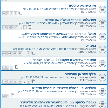
אידטיש ניק טיטלען
לעצטע פאוסט דורך
מלך בייוואז
«
דינסטאג מאי 12, 2026 7:05 pm
ענטפערס:
82
4
3
2
1
פארשלאגן פאר די הנהלה און מערכת
לעצטע פאוסט דורך
מיליטערמאן
«
מאנטאג אפריל 27, 2026 3:16 pm
ענטפערס:
238
10
9
8
7
1
…
מנהל, איך האב אייך געשיקט א פריוואטן מעסעדזש…
לעצטע פאוסט דורך
שטאטסמאן
«
מאנטאג אפריל 27, 2026 11:19 am
ענטפערס:
20
באגריסן
לעצטע פאוסט דורך
נקודות טובות
«
דאנערשטאג מערץ 12, 2026 10:07 am
ענטפערס:
1106
45
44
43
42
1
…
וואס איז אידטיש'ס צוקונפט? — חלום חלמתי
לעצטע פאוסט דורך
הדסים
«
מאנטאג פעברואר 23, 2026 4:37 pm
ענטפערס:
56
3
2
1
הילף פאר אן אוועטאר
לעצטע פאוסט דורך
וואוילער
«
זונטאג פעברואר 22, 2026 12:30 pm
ענטפערס:
411
17
16
15
14
1
…
מעלדונג פון הנהלת אידטיש, ה' דברים תשפ"ה
לעצטע פאוסט דורך
הדסים
«
דאנערשטאג פעברואר 19, 2026 5:53 pm
ענטפערס:
27
2
1
נעטפרי בלאקט געוויסע בלעטער אינערהאלב אידטיש?
לעצטע פאוסט דורך
וואוילער
«
מוצש"ק פעברואר 14, 2026 11:07 pm