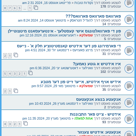
לעצטע פאוסט דורך
נקודות טובות
«
פרייטאג אוגוסט 16, 2024 2:31 am
ענטפערס:
178
8
7
6
5
1
…
פארוואס פארוואס פארוואס???
לעצטע פאוסט דורך
להגדיל הטראסק
«
מיטוואך אוגוסט 14, 2024 8:24 am
ענטפערס:
14
פון די פארוואלטונגס אישי קעסטלעך - אינטערעסאנט מיטצוטיילן
לעצטע פאוסט דורך
שמעלקא
«
דאנערשטאג אוגוסט 01, 2024 12:16 pm
ענטפערס:
5
די פארמירונג פון דער אידטיש קאנסטיטוציע חלק א' - נייעס
לעצטע פאוסט דורך
מיינע פאעזיעס
«
דינסטאג יולי 30, 2024 4:51 pm
ענטפערס:
31
2
1
איז אידטיש א גוטע נאמען?
לעצטע פאוסט דורך
וואוילער
«
דאנערשטאג יוני 20, 2024 6:36 pm
ענטפערס:
102
5
4
3
2
1
אידיש אויף אידטיש, אייער זייט פון דער מטבע
לעצטע פאוסט דורך
שמעלקא
«
מיטוואך מאי 29, 2024 9:57 pm
ענטפערס:
35
2
1
אנקעטע בנוגע אנקעטעס
לעצטע פאוסט דורך
וואוילער
«
דינסטאג מערץ 26, 2024 10:43 pm
ענטפערס:
2
אידטיש - צייט פאר התבוננות
לעצטע פאוסט דורך
אחת למעלה
«
מיטוואך מערץ 20, 2024 11:35 pm
ענטפערס:
93
4
3
2
1
אנקעטע: אידטיש צענזור