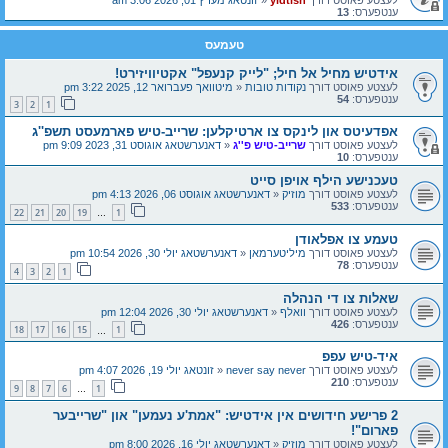
ענטפערס:
13
טעמעס
אידטיש מחיל אל חיל; "לייק קנעפל" אקטיוויזירט!
לעצטע פאוסט דורך
נקודות טובות
«
מיטוואך פעברואר 12, 2025 3:22 pm
ענטפערס:
54
3
2
1
אפדעיטס און לינקס צו ארטיקלען: שרייב-טיש פארמעסט תשפ''ג
לעצטע פאוסט דורך
שרייב-טיש פ''ג
«
דאנערשטאג אוגוסט 31, 2023 9:09 pm
ענטפערס:
10
טעכנישע הילף אויפן סייט
לעצטע פאוסט דורך
מוזיק
«
דאנערשטאג אוגוסט 06, 2026 4:13 pm
ענטפערס:
533
22
21
20
19
1
…
טעמע צו אפלאודן
לעצטע פאוסט דורך
מיליטערמאן
«
דאנערשטאג יולי 30, 2026 10:54 pm
ענטפערס:
78
4
3
2
1
שאלות צו די הנהלה
לעצטע פאוסט דורך
וואלף
«
דאנערשטאג יולי 30, 2026 12:04 pm
ענטפערס:
426
18
17
16
15
1
…
איד-טיש עפפ
לעצטע פאוסט דורך
never say never
«
זונטאג יולי 19, 2026 4:07 pm
ענטפערס:
210
9
8
7
6
1
…
2 פרישע חידושים אין אידטיש: "אמת'ע נעמען" און "שרייבער
פארום"!
לעצטע פאוסט דורך
מוזיק
«
דאנערשטאג יולי 16, 2026 8:00 pm