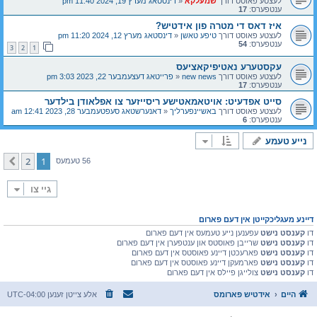
לעצטע פאוסט דורך
שמעלקא
«
דינסטאג מערץ 19, 2024 11:40 pm
ענטפערס:
17
איז דאס די מטרה פון אידטיש?
לעצטע פאוסט דורך
טיפע טאשן
«
דינסטאג מערץ 12, 2024 11:20 pm
ענטפערס:
54
3
2
1
עקסטערע נאטיפיקאציעס
לעצטע פאוסט דורך
new news
«
פרייטאג דעצעמבער 22, 2023 3:03 pm
ענטפערס:
17
סייט אפדעיט: אויטאמאטישע ריסייזער צו אפלאודן בילדער
לעצטע פאוסט דורך
באשיינפערליך
«
דאנערשטאג סעפטעמבער 28, 2023 12:41 am
ענטפערס:
6
נייע טעמע
2
1
קומענדיגע
56 טעמעס
גיי צו
דיינע מעגליכקייטן אין דעם פארום
דו
קענסט נישט
עפענען נייע טעמעס אין דעם פארום
דו
קענסט נישט
שרייבן פאוסטס און ענטפערן אין דעם פארום
דו
קענסט נישט
פארעכטן דיינע פאוסטס אין דעם פארום
דו
קענסט נישט
פארמעקן דיינע פאוסטס אין דעם פארום
דו
קענסט נישט
צולייגן פיילס אין דעם פארום
היים
אידטיש פארומס
אלע צייטן זענען
UTC-04:00