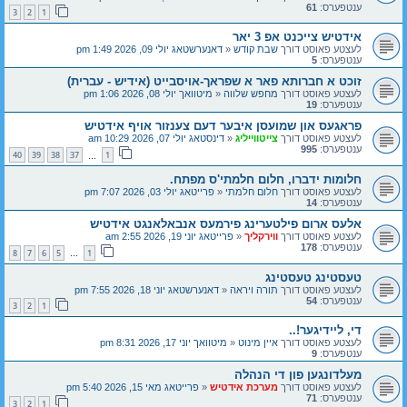
ענטפערס:
61
3
2
1
אידטיש צייכנט אפ 3 יאר
לעצטע פאוסט דורך
שבת קודש
«
דאנערשטאג יולי 09, 2026 1:49 pm
ענטפערס:
5
זוכט א חברותא פאר א שפראך-אויסבייט (אידיש - עברית)
לעצטע פאוסט דורך
מחפש שלווה
«
מיטוואך יולי 08, 2026 1:06 pm
ענטפערס:
19
פראגעס און שמועסן איבער דעם צענזור אויף אידטיש
לעצטע פאוסט דורך
צייטווייליג
«
דינסטאג יולי 07, 2026 10:29 am
ענטפערס:
995
40
39
38
37
1
…
חלומות ידברו, חלום חלמתי'ס מפתח.
לעצטע פאוסט דורך
חלום חלמתי
«
פרייטאג יולי 03, 2026 7:07 pm
ענטפערס:
14
אלעס ארום פילטערינג פירמעס אנבאלאנגט אידטיש
לעצטע פאוסט דורך
ווירקליך
«
פרייטאג יוני 19, 2026 2:55 am
ענטפערס:
178
8
7
6
5
1
…
טעסטינג טעסטינג
לעצטע פאוסט דורך
תורה ויראה
«
דאנערשטאג יוני 18, 2026 7:55 pm
ענטפערס:
54
3
2
1
די, ליידיגער!..
לעצטע פאוסט דורך
איין מינוט
«
מיטוואך יוני 17, 2026 8:31 pm
ענטפערס:
9
מעלדונגען פון די הנהלה
לעצטע פאוסט דורך
מערכת אידטיש
«
פרייטאג מאי 15, 2026 5:40 pm
ענטפערס:
71
3
2
1