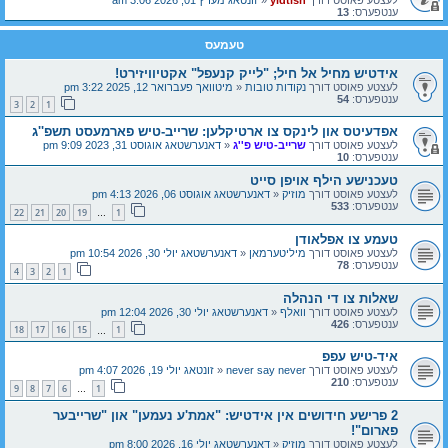
ענטפערס:
13
טעמעס
אידטיש מחיל אל חיל; "לייק קנעפל" אקטיוויזירט!
לעצטע פאוסט דורך
נקודות טובות
«
מיטוואך פעברואר 12, 2025 3:22 pm
ענטפערס:
54
3
2
1
אפדעיטס און לינקס צו ארטיקלען: שרייב-טיש פארמעסט תשפ''ג
לעצטע פאוסט דורך
שרייב-טיש פ''ג
«
דאנערשטאג אוגוסט 31, 2023 9:09 pm
ענטפערס:
10
טעכנישע הילף אויפן סייט
לעצטע פאוסט דורך
מוזיק
«
דאנערשטאג אוגוסט 06, 2026 4:13 pm
ענטפערס:
533
22
21
20
19
1
…
טעמע צו אפלאודן
לעצטע פאוסט דורך
מיליטערמאן
«
דאנערשטאג יולי 30, 2026 10:54 pm
ענטפערס:
78
4
3
2
1
שאלות צו די הנהלה
לעצטע פאוסט דורך
וואלף
«
דאנערשטאג יולי 30, 2026 12:04 pm
ענטפערס:
426
18
17
16
15
1
…
איד-טיש עפפ
לעצטע פאוסט דורך
never say never
«
זונטאג יולי 19, 2026 4:07 pm
ענטפערס:
210
9
8
7
6
1
…
2 פרישע חידושים אין אידטיש: "אמת'ע נעמען" און "שרייבער
פארום"!
לעצטע פאוסט דורך
מוזיק
«
דאנערשטאג יולי 16, 2026 8:00 pm