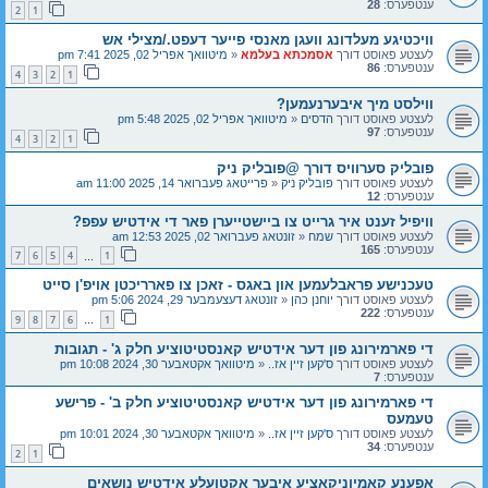
ענטפערס:
28
2
1
וויכטיגע מעלדונג וועגן מאנסי פייער דעפט./מצילי אש
לעצטע פאוסט דורך
אסמכתא בעלמא
«
מיטוואך אפריל 02, 2025 7:41 pm
ענטפערס:
86
4
3
2
1
ווילסט מיך איבערנעמען?
לעצטע פאוסט דורך
הדסים
«
מיטוואך אפריל 02, 2025 5:48 pm
ענטפערס:
97
4
3
2
1
פובליק סערוויס דורך @פובליק ניק
לעצטע פאוסט דורך
פובליק ניק
«
פרייטאג פעברואר 14, 2025 11:00 am
ענטפערס:
12
וויפיל זענט איר גרייט צו ביישטייערן פאר די אידטיש עפפ?
לעצטע פאוסט דורך
שמח
«
זונטאג פעברואר 02, 2025 12:53 am
ענטפערס:
165
7
6
5
4
1
…
טעכנישע פראבלעמען און באגס - זאכן צו פארריכטן אויפ'ן סייט
לעצטע פאוסט דורך
יוחנן כהן
«
זונטאג דעצעמבער 29, 2024 5:06 pm
ענטפערס:
222
9
8
7
6
1
…
די פארמירונג פון דער אידטיש קאנסטיטוציע חלק ג' - תגובות
לעצטע פאוסט דורך
ס'קען זיין אז..
«
מיטוואך אקטאבער 30, 2024 10:08 pm
ענטפערס:
7
די פארמירונג פון דער אידטיש קאנסטיטוציע חלק ב' - פרישע
טעמעס
לעצטע פאוסט דורך
ס'קען זיין אז..
«
מיטוואך אקטאבער 30, 2024 10:01 pm
ענטפערס:
34
2
1
אפענע קאמיוניקאציע איבער אקטועלע אידטיש נושאים