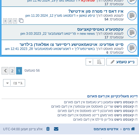
לעצטע פאוסט דורך
שמעלקא
«
דינסטאג מערץ 19, 2024 11:40 pm
ענטפערס:
17
איז דאס די מטרה פון אידטיש?
לעצטע פאוסט דורך
טיפע טאשן
«
דינסטאג מערץ 12, 2024 11:20 pm
ענטפערס:
54
3
2
1
עקסטערע נאטיפיקאציעס
לעצטע פאוסט דורך
new news
«
פרייטאג דעצעמבער 22, 2023 3:03 pm
ענטפערס:
17
סייט אפדעיט: אויטאמאטישע ריסייזער צו אפלאודן בילדער
לעצטע פאוסט דורך
באשיינפערליך
«
דאנערשטאג סעפטעמבער 28, 2023 12:41 am
ענטפערס:
6
נייע טעמע
2
1
קומענדיגע
56 טעמעס
גיי צו
דיינע מעגליכקייטן אין דעם פארום
דו
קענסט נישט
עפענען נייע טעמעס אין דעם פארום
דו
קענסט נישט
שרייבן פאוסטס און ענטפערן אין דעם פארום
דו
קענסט נישט
פארעכטן דיינע פאוסטס אין דעם פארום
דו
קענסט נישט
פארמעקן דיינע פאוסטס אין דעם פארום
דו
קענסט נישט
צולייגן פיילס אין דעם פארום
היים
אידטיש פארומס
אלע צייטן זענען
UTC-04:00