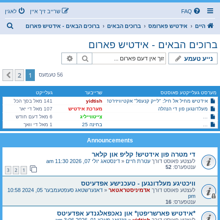
FAQ
שרייב זיך איין
לאגין
ז
היים
אידטיש פארומס
ברוכים הבאים
ברוכים הבאים - אידטיש פארום
ו
ברוכים הבאים - אידטיש פארום
ך
זוך
פארגעשריטענע זוך
נייע טעמע
2
1
קומענדיגע
56 טעמעס
מערסט געלייקטע פאוסטס
שרייבער
געלייקט
אידטיש מחיל אל חיל; "לייק קנעפל" אקטיוויזירט!
yidtish
141 מאל בסך הכל
מעלדונגען פון די הנהלה
מערכת אידטיש
107 מאל די יאר
פראגעס און שמועסן איבער דעם צענזור אויף אידטיש
צייטווייליג
6 מאל דעם חודש
זוכט א חברותא פאר א שפראך-אויסבייט (אידיש - עברית)
בחינה 25
1 מאל די וואך
Announcements
די מטרה פון אידטיש! קליפ און קלאר
לעצטע פאוסט דורך
עטרת חיים
«
דינסטאג יולי 07, 2026 11:30 am
ענטפערס:
52
3
2
1
וויכטיגע מעלדונגען - טעכנישע אפדעיטס
לעצטע פאוסט דורך
אדמיניסטראטאר
«
דאנערשטאג סעפטעמבער 05, 2024 10:58
pm
ענטפערס:
16
*אידטיש פארשריפטן* און נאכפאלגנדע אפדעיטס
לעצטע פאוסט דורך
yidtish
«
זונטאג מערץ 01, 2026 3:06 am