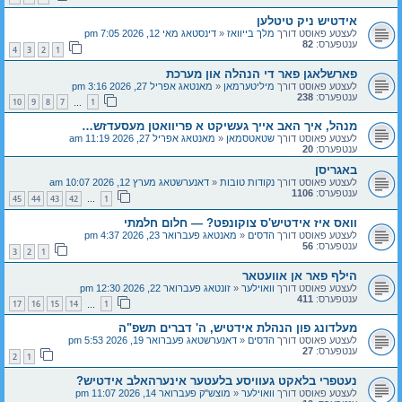
אידטיש ניק טיטלען
לעצטע פאוסט דורך
מלך בייוואז
«
דינסטאג מאי 12, 2026 7:05 pm
ענטפערס:
82
4
3
2
1
פארשלאגן פאר די הנהלה און מערכת
לעצטע פאוסט דורך
מיליטערמאן
«
מאנטאג אפריל 27, 2026 3:16 pm
ענטפערס:
238
10
9
8
7
1
…
מנהל, איך האב אייך געשיקט א פריוואטן מעסעדזש…
לעצטע פאוסט דורך
שטאטסמאן
«
מאנטאג אפריל 27, 2026 11:19 am
ענטפערס:
20
באגריסן
לעצטע פאוסט דורך
נקודות טובות
«
דאנערשטאג מערץ 12, 2026 10:07 am
ענטפערס:
1106
45
44
43
42
1
…
וואס איז אידטיש'ס צוקונפט? — חלום חלמתי
לעצטע פאוסט דורך
הדסים
«
מאנטאג פעברואר 23, 2026 4:37 pm
ענטפערס:
56
3
2
1
הילף פאר אן אוועטאר
לעצטע פאוסט דורך
וואוילער
«
זונטאג פעברואר 22, 2026 12:30 pm
ענטפערס:
411
17
16
15
14
1
…
מעלדונג פון הנהלת אידטיש, ה' דברים תשפ"ה
לעצטע פאוסט דורך
הדסים
«
דאנערשטאג פעברואר 19, 2026 5:53 pm
ענטפערס:
27
2
1
נעטפרי בלאקט געוויסע בלעטער אינערהאלב אידטיש?
לעצטע פאוסט דורך
וואוילער
«
מוצש"ק פעברואר 14, 2026 11:07 pm