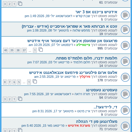
ענטפערס:
61
3
2
1
אידטיש צייכנט אפ 3 יאר
לעצטע פאוסט דורך
שבת קודש
«
דאנערשטאג יולי 09, 2026 1:49 pm
ענטפערס:
5
זוכט א חברותא פאר א שפראך-אויסבייט (אידיש - עברית)
לעצטע פאוסט דורך
מחפש שלווה
«
מיטוואך יולי 08, 2026 1:06 pm
ענטפערס:
19
פראגעס און שמועסן איבער דעם צענזור אויף אידטיש
לעצטע פאוסט דורך
צייטווייליג
«
דינסטאג יולי 07, 2026 10:29 am
ענטפערס:
995
40
39
38
37
1
…
חלומות ידברו, חלום חלמתי'ס מפתח.
לעצטע פאוסט דורך
חלום חלמתי
«
פרייטאג יולי 03, 2026 7:07 pm
ענטפערס:
14
אלעס ארום פילטערינג פירמעס אנבאלאנגט אידטיש
לעצטע פאוסט דורך
ווירקליך
«
פרייטאג יוני 19, 2026 2:55 am
ענטפערס:
178
8
7
6
5
1
…
טעסטינג טעסטינג
לעצטע פאוסט דורך
תורה ויראה
«
דאנערשטאג יוני 18, 2026 7:55 pm
ענטפערס:
54
3
2
1
די, ליידיגער!..
לעצטע פאוסט דורך
איין מינוט
«
מיטוואך יוני 17, 2026 8:31 pm
ענטפערס:
9
מעלדונגען פון די הנהלה
לעצטע פאוסט דורך
מערכת אידטיש
«
פרייטאג מאי 15, 2026 5:40 pm
ענטפערס:
71
3
2
1