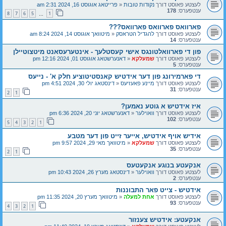
לעצטע פאוסט דורך
נקודות טובות
«
פרייטאג אוגוסט 16, 2024 2:31 am
ענטפערס:
178
8
7
6
5
1
…
פארוואס פארוואס פארוואס???
לעצטע פאוסט דורך
להגדיל הטראסק
«
מיטוואך אוגוסט 14, 2024 8:24 am
ענטפערס:
14
פון די פארוואלטונגס אישי קעסטלעך - אינטערעסאנט מיטצוטיילן
לעצטע פאוסט דורך
שמעלקא
«
דאנערשטאג אוגוסט 01, 2024 12:16 pm
ענטפערס:
5
די פארמירונג פון דער אידטיש קאנסטיטוציע חלק א' - נייעס
לעצטע פאוסט דורך
מיינע פאעזיעס
«
דינסטאג יולי 30, 2024 4:51 pm
ענטפערס:
31
2
1
איז אידטיש א גוטע נאמען?
לעצטע פאוסט דורך
וואוילער
«
דאנערשטאג יוני 20, 2024 6:36 pm
ענטפערס:
102
5
4
3
2
1
אידיש אויף אידטיש, אייער זייט פון דער מטבע
לעצטע פאוסט דורך
שמעלקא
«
מיטוואך מאי 29, 2024 9:57 pm
ענטפערס:
35
2
1
אנקעטע בנוגע אנקעטעס
לעצטע פאוסט דורך
וואוילער
«
דינסטאג מערץ 26, 2024 10:43 pm
ענטפערס:
2
אידטיש - צייט פאר התבוננות
לעצטע פאוסט דורך
אחת למעלה
«
מיטוואך מערץ 20, 2024 11:35 pm
ענטפערס:
93
4
3
2
1
אנקעטע: אידטיש צענזור