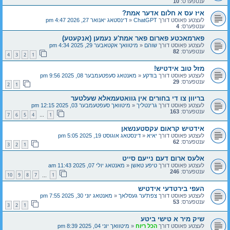
ענטפערס:
10
איז עס א חלום אדער אמת?
לעצטע פאוסט דורך
ChatGPT
«
דינסטאג יאנואר 27, 2026 4:47 pm
ענטפערס:
4
פארמאכטע פארום פאר אמת'ע נעמען (אנקעטע)
לעצטע פאוסט דורך
שוהם
«
מיטוואך אקטאבער 29, 2025 4:34 pm
ענטפערס:
82
4
3
2
1
מזל טוב אידטיש!
לעצטע פאוסט דורך
בודקע
«
מאנטאג סעפטעמבער 08, 2025 9:56 pm
ענטפערס:
29
2
1
בריוון צו די בחורים אין גוואטעמאלא שעלטער
לעצטע פאוסט דורך
גרינטליך
«
מיטוואך סעפטעמבער 03, 2025 12:15 pm
ענטפערס:
163
7
6
5
4
1
…
אידטיש קראום עקסטענשאן
לעצטע פאוסט דורך
יאיא
«
דינסטאג אוגוסט 19, 2025 5:05 pm
ענטפערס:
62
3
2
1
אלעס ארום דעם נייעם סייט
לעצטע פאוסט דורך
טיפע טאשן
«
מאנטאג יולי 07, 2025 11:43 am
ענטפערס:
246
10
9
8
7
1
…
העפי בירטדעי אידטיש
לעצטע פאוסט דורך
צפת'ער געסלאך
«
מאנטאג יוני 30, 2025 7:55 pm
ענטפערס:
53
3
2
1
שיק מיר א טישי ביטע
לעצטע פאוסט דורך
הכל ריוח
«
מיטוואך יוני 04, 2025 8:39 pm