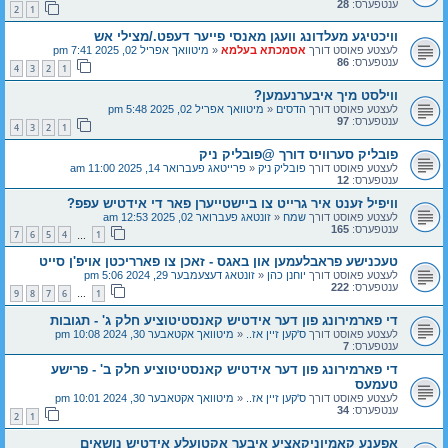
ענטפערס:
28
2
1
וויכטיגע מעלדונג וועגן מאנסי פייער דעפט./מצילי אש
לעצטע פאוסט דורך
אסמכתא בעלמא
«
מיטוואך אפריל 02, 2025 7:41 pm
ענטפערס:
86
4
3
2
1
ווילסט מיך איבערנעמען?
לעצטע פאוסט דורך
הדסים
«
מיטוואך אפריל 02, 2025 5:48 pm
ענטפערס:
97
4
3
2
1
פובליק סערוויס דורך @פובליק ניק
לעצטע פאוסט דורך
פובליק ניק
«
פרייטאג פעברואר 14, 2025 11:00 am
ענטפערס:
12
וויפיל זענט איר גרייט צו ביישטייערן פאר די אידטיש עפפ?
לעצטע פאוסט דורך
שמח
«
זונטאג פעברואר 02, 2025 12:53 am
ענטפערס:
165
7
6
5
4
1
…
טעכנישע פראבלעמען און באגס - זאכן צו פארריכטן אויפ'ן סייט
לעצטע פאוסט דורך
יוחנן כהן
«
זונטאג דעצעמבער 29, 2024 5:06 pm
ענטפערס:
222
9
8
7
6
1
…
די פארמירונג פון דער אידטיש קאנסטיטוציע חלק ג' - תגובות
לעצטע פאוסט דורך
ס'קען זיין אז..
«
מיטוואך אקטאבער 30, 2024 10:08 pm
ענטפערס:
7
די פארמירונג פון דער אידטיש קאנסטיטוציע חלק ב' - פרישע
טעמעס
לעצטע פאוסט דורך
ס'קען זיין אז..
«
מיטוואך אקטאבער 30, 2024 10:01 pm
ענטפערס:
34
2
1
אפענע קאמיוניקאציע איבער אקטועלע אידטיש נושאים