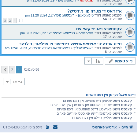
לעצטע פאוסט דורך
שמעלקא
«
דינסטאג מערץ 19, 2024 11:40 pm
ענטפערס:
17
איז דאס די מטרה פון אידטיש?
לעצטע פאוסט דורך
טיפע טאשן
«
דינסטאג מערץ 12, 2024 11:20 pm
ענטפערס:
54
3
2
1
עקסטערע נאטיפיקאציעס
לעצטע פאוסט דורך
new news
«
פרייטאג דעצעמבער 22, 2023 3:03 pm
ענטפערס:
17
סייט אפדעיט: אויטאמאטישע ריסייזער צו אפלאודן בילדער
לעצטע פאוסט דורך
באשיינפערליך
«
דאנערשטאג סעפטעמבער 28, 2023 12:41 am
ענטפערס:
6
נייע טעמע
2
1
קומענדיגע
56 טעמעס
גיי צו
דיינע מעגליכקייטן אין דעם פארום
דו
קענסט נישט
עפענען נייע טעמעס אין דעם פארום
דו
קענסט נישט
שרייבן פאוסטס און ענטפערן אין דעם פארום
דו
קענסט נישט
פארעכטן דיינע פאוסטס אין דעם פארום
דו
קענסט נישט
פארמעקן דיינע פאוסטס אין דעם פארום
דו
קענסט נישט
צולייגן פיילס אין דעם פארום
היים
אידטיש פארומס
אלע צייטן זענען
UTC-04:00