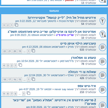
ענטפערס:
13
טעמעס
אידטיש מחיל אל חיל; "לייק קנעפל" אקטיוויזירט!
לעצטע פאוסט דורך
נקודות טובות
«
מיטוואך פעברואר 12, 2025 3:22 pm
ענטפערס:
54
3
2
1
אפדעיטס און לינקס צו ארטיקלען: שרייב-טיש פארמעסט תשפ''ג
לעצטע פאוסט דורך
שרייב-טיש פ''ג
«
דאנערשטאג אוגוסט 31, 2023 9:09 pm
ענטפערס:
10
טעכנישע הילף אויפן סייט
לעצטע פאוסט דורך
מוזיק
«
דאנערשטאג אוגוסט 06, 2026 4:13 pm
ענטפערס:
533
22
21
20
19
1
…
טעמע צו אפלאודן
לעצטע פאוסט דורך
מיליטערמאן
«
דאנערשטאג יולי 30, 2026 10:54 pm
ענטפערס:
78
4
3
2
1
שאלות צו די הנהלה
לעצטע פאוסט דורך
וואלף
«
דאנערשטאג יולי 30, 2026 12:04 pm
ענטפערס:
426
18
17
16
15
1
…
איד-טיש עפפ
לעצטע פאוסט דורך
never say never
«
זונטאג יולי 19, 2026 4:07 pm
ענטפערס:
210
9
8
7
6
1
…
2 פרישע חידושים אין אידטיש: "אמת'ע נעמען" און "שרייבער
פארום"!
לעצטע פאוסט דורך
מוזיק
«
דאנערשטאג יולי 16, 2026 8:00 pm