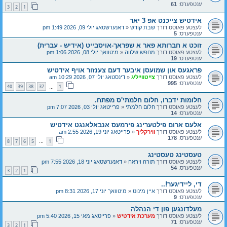
ענטפערס:
61
3
2
1
אידטיש צייכנט אפ 3 יאר
לעצטע פאוסט דורך
שבת קודש
«
דאנערשטאג יולי 09, 2026 1:49 pm
ענטפערס:
5
זוכט א חברותא פאר א שפראך-אויסבייט (אידיש - עברית)
לעצטע פאוסט דורך
מחפש שלווה
«
מיטוואך יולי 08, 2026 1:06 pm
ענטפערס:
19
פראגעס און שמועסן איבער דעם צענזור אויף אידטיש
לעצטע פאוסט דורך
צייטווייליג
«
דינסטאג יולי 07, 2026 10:29 am
ענטפערס:
995
40
39
38
37
1
…
חלומות ידברו, חלום חלמתי'ס מפתח.
לעצטע פאוסט דורך
חלום חלמתי
«
פרייטאג יולי 03, 2026 7:07 pm
ענטפערס:
14
אלעס ארום פילטערינג פירמעס אנבאלאנגט אידטיש
לעצטע פאוסט דורך
ווירקליך
«
פרייטאג יוני 19, 2026 2:55 am
ענטפערס:
178
8
7
6
5
1
…
טעסטינג טעסטינג
לעצטע פאוסט דורך
תורה ויראה
«
דאנערשטאג יוני 18, 2026 7:55 pm
ענטפערס:
54
3
2
1
די, ליידיגער!..
לעצטע פאוסט דורך
איין מינוט
«
מיטוואך יוני 17, 2026 8:31 pm
ענטפערס:
9
מעלדונגען פון די הנהלה
לעצטע פאוסט דורך
מערכת אידטיש
«
פרייטאג מאי 15, 2026 5:40 pm
ענטפערס:
71
3
2
1