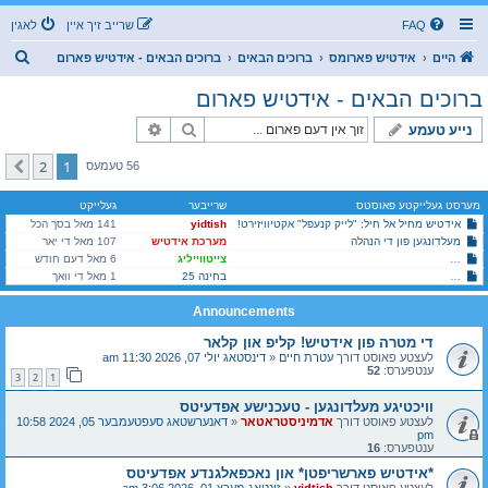
FAQ
שרייב זיך איין
לאגין
ז
היים
אידטיש פארומס
ברוכים הבאים
ברוכים הבאים - אידטיש פארום
ו
ברוכים הבאים - אידטיש פארום
ך
זוך
פארגעשריטענע זוך
נייע טעמע
2
1
קומענדיגע
56 טעמעס
מערסט געלייקטע פאוסטס
שרייבער
געלייקט
אידטיש מחיל אל חיל; "לייק קנעפל" אקטיוויזירט!
yidtish
141 מאל בסך הכל
מעלדונגען פון די הנהלה
מערכת אידטיש
107 מאל די יאר
פראגעס און שמועסן איבער דעם צענזור אויף אידטיש
צייטווייליג
6 מאל דעם חודש
זוכט א חברותא פאר א שפראך-אויסבייט (אידיש - עברית)
בחינה 25
1 מאל די וואך
Announcements
די מטרה פון אידטיש! קליפ און קלאר
לעצטע פאוסט דורך
עטרת חיים
«
דינסטאג יולי 07, 2026 11:30 am
ענטפערס:
52
3
2
1
וויכטיגע מעלדונגען - טעכנישע אפדעיטס
לעצטע פאוסט דורך
אדמיניסטראטאר
«
דאנערשטאג סעפטעמבער 05, 2024 10:58
pm
ענטפערס:
16
*אידטיש פארשריפטן* און נאכפאלגנדע אפדעיטס
לעצטע פאוסט דורך
yidtish
«
זונטאג מערץ 01, 2026 3:06 am