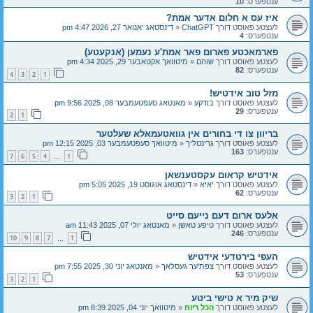
ענטפערס:
10
איז עס א חלום אדער אמת?
לעצטע פאוסט דורך
ChatGPT
«
דינסטאג יאנואר 27, 2026 4:47 pm
ענטפערס:
4
פארמאכטע פארום פאר אמת'ע נעמען (אנקעטע)
לעצטע פאוסט דורך
שוהם
«
מיטוואך אקטאבער 29, 2025 4:34 pm
ענטפערס:
82
4
3
2
1
מזל טוב אידטיש!
לעצטע פאוסט דורך
בודקע
«
מאנטאג סעפטעמבער 08, 2025 9:56 pm
ענטפערס:
29
2
1
בריוון צו די בחורים אין גוואטעמאלא שעלטער
לעצטע פאוסט דורך
גרינטליך
«
מיטוואך סעפטעמבער 03, 2025 12:15 pm
ענטפערס:
163
7
6
5
4
1
…
אידטיש קראום עקסטענשאן
לעצטע פאוסט דורך
יאיא
«
דינסטאג אוגוסט 19, 2025 5:05 pm
ענטפערס:
62
3
2
1
אלעס ארום דעם נייעם סייט
לעצטע פאוסט דורך
טיפע טאשן
«
מאנטאג יולי 07, 2025 11:43 am
ענטפערס:
246
10
9
8
7
1
…
העפי בירטדעי אידטיש
לעצטע פאוסט דורך
צפת'ער געסלאך
«
מאנטאג יוני 30, 2025 7:55 pm
ענטפערס:
53
3
2
1
שיק מיר א טישי ביטע
לעצטע פאוסט דורך
הכל ריוח
«
מיטוואך יוני 04, 2025 8:39 pm