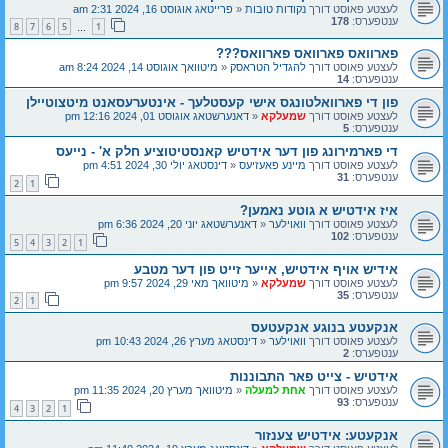
לעצטע פאוסט דורך
נקודות טובות
«
פרייטאג אוגוסט 16, 2024 2:31 am
ענטפערס:
178
8
7
6
5
1
…
פארוואס פארוואס פארוואס???
לעצטע פאוסט דורך
להגדיל הטראסק
«
מיטוואך אוגוסט 14, 2024 8:24 am
ענטפערס:
14
פון די פארוואלטונגס אישי קעסטלעך - אינטערעסאנט מיטצוטיילן
לעצטע פאוסט דורך
שמעלקא
«
דאנערשטאג אוגוסט 01, 2024 12:16 pm
ענטפערס:
5
די פארמירונג פון דער אידטיש קאנסטיטוציע חלק א' - נייעס
לעצטע פאוסט דורך
מיינע פאעזיעס
«
דינסטאג יולי 30, 2024 4:51 pm
ענטפערס:
31
2
1
איז אידטיש א גוטע נאמען?
לעצטע פאוסט דורך
וואוילער
«
דאנערשטאג יוני 20, 2024 6:36 pm
ענטפערס:
102
5
4
3
2
1
אידיש אויף אידטיש, אייער זייט פון דער מטבע
לעצטע פאוסט דורך
שמעלקא
«
מיטוואך מאי 29, 2024 9:57 pm
ענטפערס:
35
2
1
אנקעטע בנוגע אנקעטעס
לעצטע פאוסט דורך
וואוילער
«
דינסטאג מערץ 26, 2024 10:43 pm
ענטפערס:
2
אידטיש - צייט פאר התבוננות
לעצטע פאוסט דורך
אחת למעלה
«
מיטוואך מערץ 20, 2024 11:35 pm
ענטפערס:
93
4
3
2
1
אנקעטע: אידטיש צענזור