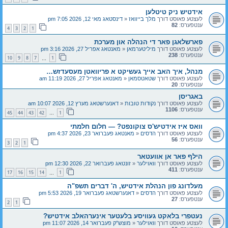
אידטיש ניק טיטלען
לעצטע פאוסט דורך
מלך בייוואז
«
דינסטאג מאי 12, 2026 7:05 pm
ענטפערס:
82
4
3
2
1
פארשלאגן פאר די הנהלה און מערכת
לעצטע פאוסט דורך
מיליטערמאן
«
מאנטאג אפריל 27, 2026 3:16 pm
ענטפערס:
238
10
9
8
7
1
…
מנהל, איך האב אייך געשיקט א פריוואטן מעסעדזש…
לעצטע פאוסט דורך
שטאטסמאן
«
מאנטאג אפריל 27, 2026 11:19 am
ענטפערס:
20
באגריסן
לעצטע פאוסט דורך
נקודות טובות
«
דאנערשטאג מערץ 12, 2026 10:07 am
ענטפערס:
1106
45
44
43
42
1
…
וואס איז אידטיש'ס צוקונפט? — חלום חלמתי
לעצטע פאוסט דורך
הדסים
«
מאנטאג פעברואר 23, 2026 4:37 pm
ענטפערס:
56
3
2
1
הילף פאר אן אוועטאר
לעצטע פאוסט דורך
וואוילער
«
זונטאג פעברואר 22, 2026 12:30 pm
ענטפערס:
411
17
16
15
14
1
…
מעלדונג פון הנהלת אידטיש, ה' דברים תשפ"ה
לעצטע פאוסט דורך
הדסים
«
דאנערשטאג פעברואר 19, 2026 5:53 pm
ענטפערס:
27
2
1
נעטפרי בלאקט געוויסע בלעטער אינערהאלב אידטיש?
לעצטע פאוסט דורך
וואוילער
«
מוצש"ק פעברואר 14, 2026 11:07 pm