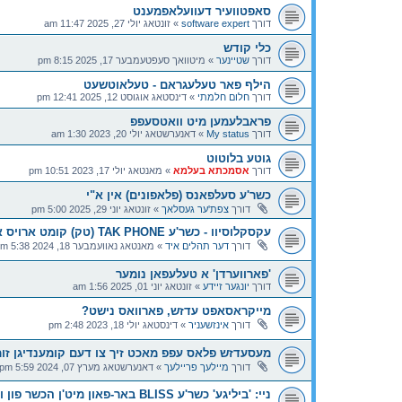
סאפטוועיר דעוועלאפמענט
דורך
software expert
»
זונטאג יולי 27, 2025 11:47 am
כלי קודש
דורך
שטיינער
»
מיטוואך סעפטעמבער 17, 2025 8:15 pm
הילף פאר טעלעגראם - טעלאוטשעט
דורך
חלום חלמתי
»
דינסטאג אוגוסט 12, 2025 12:41 pm
פראבלעמען מיט וואטסעפפ
דורך
My status
»
דאנערשטאג יולי 20, 2023 1:30 am
גוטע בלוטוט
דורך
אסמכתא בעלמא
»
מאנטאג יולי 17, 2023 10:51 pm
כשר'ע סעלפאנס (פלאפונים) אין א"י
דורך
צפת'ער געסלאך
»
זונטאג יוני 29, 2025 5:00 pm
עקסקלוסיוו - כשר'ע TAK PHONE (טק) קומט ארויס אין נאנטע טעג!
דורך
דער תהלים איד
»
מאנטאג נאוועמבער 18, 2024 5:38 pm
'פארווערדן' א טעלעפאן נומער
דורך
יונגער זיידע
»
זונטאג יוני 01, 2025 1:56 am
מייקראסאפט עדזש, פארוואס נישט?
דורך
אינזשעניר
»
דינסטאג יולי 18, 2023 2:48 pm
מעסעדזש פלאס עפפ מאכט זיך צו דעם קומענדיגן זומ
דורך
מיילעך פריילעך
»
דאנערשטאג מערץ 07, 2024 5:59 pm
ניי: 'ביליגע' כשר'ע BLISS באר-פאון מיט'ן הכשר פון ועד הקהילות