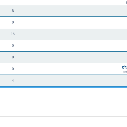
8
0
16
0
8
לט
0
4