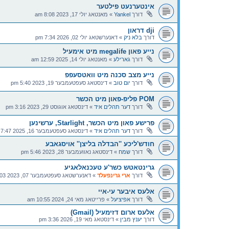
אינטערנעט פילטער
דורך
Yankel
»
מאנטאג יולי 17, 2023 8:08 am
dji דראון
דורך
בלא ניק
»
דאנערשטאג יולי 02, 2026 7:34 pm
נייע פאון megalife מיט אימעיל
דורך
גארילע
»
מאנטאג יולי 14, 2025 12:59 am
נייע מצב סכנה מיט וואטסעפפ
דורך
יום טוב
»
דינסטאג סעפטעמבער 19, 2023 5:40 pm
POM פליפ-פאון מיט הכשר
דורך
דער תהלים איד
»
דינסטאג אוגוסט 29, 2023 3:16 pm
פרישע פאון מיט הכשר, Starlight, ערשינען
דורך
דער תהלים איד
»
דינסטאג סעפטעמבער 16, 2025 7:47 pm
חודש'ליכע ''הבדלה בליצן'' אויסגאבע
דורך
שמח
»
דינסטאג נאוועמבער 28, 2023 5:46 pm
גרינטאטש כשר'ע טעכנאלאגיע
דורך
ארי גרינפעלד
»
דאנערשטאג סעפטעמבער 07, 2023 12:03 pm
אלעס איבער עי-איי
דורך
אפיציעל
»
פרייטאג מאי 24, 2024 10:55 am
אלעס ארום דזימעיל (Gmail)
דורך
יענץ מבין
»
דינסטאג מאי 19, 2026 3:36 pm