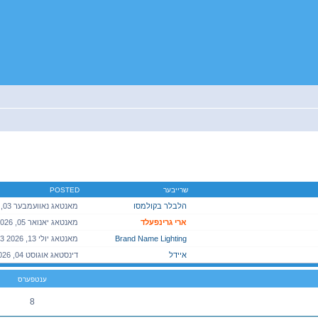
יטענע זוך
שרייבער
POSTED
הלבלר בקולמסו
ארי גרינפעלד
Brand Name Lighting
איידל
ענטפערס
8