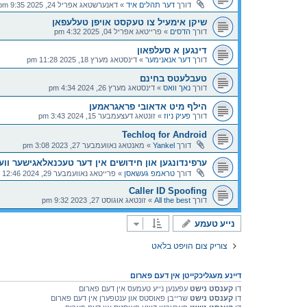
דורך
דער תהלים איד
»
דאנערשטאג אפריל 24, 2025 9:35 pm
שיקן אימעיל צו טעקסט אויפן טעלעפאן
דורך
הדסים
»
פרייטאג אפריל 04, 2025 4:32 pm
דינגען א סעלפאון
דורך
דער אנאנימער
»
דינסטאג מערץ 18, 2025 11:28 pm
טעבלעטס בחינם
דורך
נאך וואס
»
דינסטאג מערץ 26, 2024 4:34 pm
הילף מיט אדאובי פראגראמען
דורך
פעיק ניוז
»
זונטאג דעצעמבער 15, 2024 3:43 pm
Techloq for Android
דורך
Yankel
»
מאנטאג נאוועמבער 27, 2023 3:08 pm
ערפינדונגען און חידושים אין דער טעכנאלאגישער ווע
דורך
טראמפ געשאסן
»
פרייטאג נאוועמבער 29, 2024 12:46 pm
Caller ID Spoofing
דורך
All the best
»
זונטאג אוגוסט 27, 2023 9:32 pm
נייע טעמע
צוריק צום הויפט בלאט
דיינע מעגליכקייטן אין דעם פארום
דו
קענסט נישט
עפענען נייע טעמעס אין דעם פארום
דו
קענסט נישט
שרייבן פאוסטס און ענטפערן אין דעם פארום