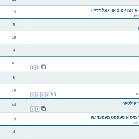
ין צו יוטוב און גוגל-דרייוו
19
5
19
4
41
2
1
6
78
4
3
2
1
 פילטער
44
2
1
אר מיט א טעקסט מעסעדזש!
19
4