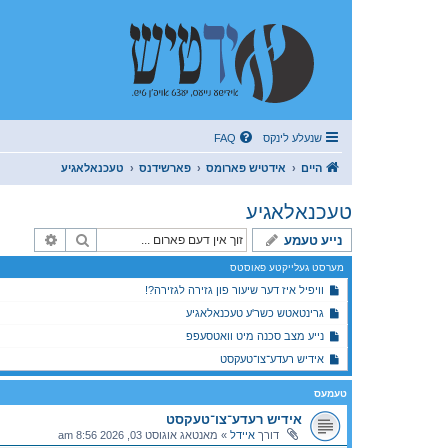
שנעלע לינקס
FAQ
היים
אידטיש פארומס
פארשידנס
טעכנאלאגיע
טעכנאלאגיע
זוך
פארגעשר
נייע טעמע
מערסט געלייקטע פאוסטס
וויפיל איז דער שיעור פון גזירה לגזירה?!
גרינטאטש כשר'ע טעכנאלאגיע
נייע מצב סכנה מיט וואטסעפפ
אידיש רעדע־צו־טעקסט
טעמעס
אידיש רעדע־צו־טעקסט
דורך
איידל
»
מאנטאג אוגוסט 03, 2026 8:56 am