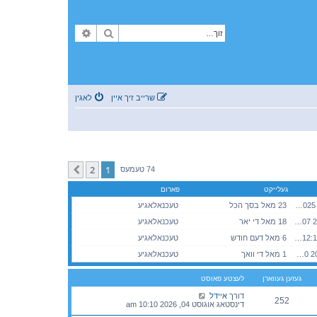
זוך
פארגעשריטענע זוך
שרייב זיך איין
לאגין
2
1
קומענדיגע
74 טעמעס
געלייקט
פארום
מאנטאג נאוועמבער 03, 2025 7:34 pm
23 מאל בסך הכל
טעכנאלאגיע
מאנטאג יאנואר 05, 2026 3:07 pm
18 מאל די יאר
טעכנאלאגיע
מאנטאג יולי 13, 2026 12:13 am
6 מאל דעם חודש
טעכנאלאגיע
דינסטאג אוגוסט 04, 2026 10:10 am
1 מאל די וואך
טעכנאלאגיע
געזען געווארן
לעצטע פאוסט
דורך
איידל
252
דינסטאג אוגוסט 04, 2026 10:10 am