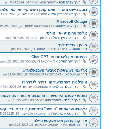
דורך
צפרא טבא
»
דאנערשטאג יאנואר 04, 2024 3:44 pm
גוטע נייעס פאר די וואס קוקן נישט קיין ווידעא: פּלאָג-א
דורך
כאטש טראץ אפי'
»
מאנטאג אקטאבער 20, 2025 11:38 pm
Microsoft Outage
דורך
נאסע שמאטעס
»
דאנערשטאג יאנואר 22, 2026 3:45 pm
אלעס ארום 'עי-איי טולס'
דורך
טאטע אין הימל
»
מיטוואך יאנואר 14, 2026 1:29 pm
בויען וועבזייטלעך
דורך
טאטע אין הימל
»
מיטוואך יאנואר 14, 2026 1:35 pm
דמיונות און ליגנטס פון Chat GPT
דורך
דער תהלים איד
»
זונטאג דעצעמבער 07, 2025 3:22 pm
אלגעמיינע שאלות איבער טעכנאלאגיע
דורך
שטאטסמאן
»
דאנערשטאג דעצעמבער 04, 2025 11:59 am
וויפיל איז דער שיעור פון גזירה לגזירה?!
דורך
הלבלר בקולמסו
»
מאנטאג נאוועמבער 03, 2025 7:34 pm
נעטפרי עפנט אידטיש — פראגעס איבער דעם נעטפרי
דורך
בן הלוי
»
דאנערשטאג אוגוסט 03, 2023 10:35 am
ניי-אויפגעכאפטע "ביפער" סיסטעם, צינד אן דיין ק
דורך
נישט אינטערעסירט
»
מאנטאג אקטאבער 20, 2025 5:06 pm
צוריקברענגען פארמעקטע פיילס
דורך
you think so
»
דינסטאג אקטאבער 21, 2025 9:26 pm