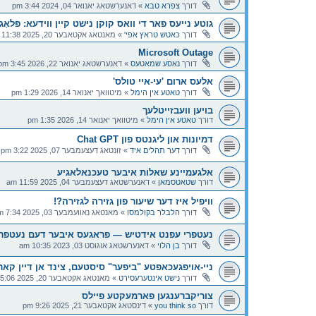
דורך
צפרא טבא
»
דאנערשטאג יאנואר 04, 2024 3:44 pm
גוטע נייעס פאר די וואס קוקן נישט קיין ווידעא: פּלאָג-א
דורך
כאטש טראץ אפי'
»
מאנטאג אקטאבער 20, 2025 11:38 pm
Microsoft Outage
דורך
נאסע שמאטעס
»
דאנערשטאג יאנואר 22, 2026 3:45 pm
אלעס ארום 'עי-איי טולס'
דורך
טאטע אין הימל
»
מיטוואך יאנואר 14, 2026 1:29 pm
בויען וועבזייטלעך
דורך
טאטע אין הימל
»
מיטוואך יאנואר 14, 2026 1:35 pm
דמיונות און ליגנטס פון Chat GPT
דורך
דער תהלים איד
»
זונטאג דעצעמבער 07, 2025 3:22 pm
אלגעמיינע שאלות איבער טעכנאלאגיע
דורך
שטאטסמאן
»
דאנערשטאג דעצעמבער 04, 2025 11:59 am
וויפיל איז דער שיעור פון גזירה לגזירה?!
דורך
הלבלר בקולמסו
»
מאנטאג נאוועמבער 03, 2025 7:34 pm
נעטפרי עפנט אידטיש — פראגעס איבער דעם נעטפרי
דורך
בן הלוי
»
דאנערשטאג אוגוסט 03, 2023 10:35 am
ניי-אויפגעכאפטע "ביפער" סיסטעם, צינד אן דיין ק
דורך
נישט אינטערעסירט
»
מאנטאג אקטאבער 20, 2025 5:06 pm
צוריקברענגען פארמעקטע פיילס
דורך
you think so
»
דינסטאג אקטאבער 21, 2025 9:26 pm