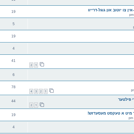
ין צו יוטוב און גוגל-דרייוו
19
5
19
4
41
2
1
6
78
4
3
2
1
 פילטער
44
2
1
אר מיט א טעקסט מעסעדזש!
19
4