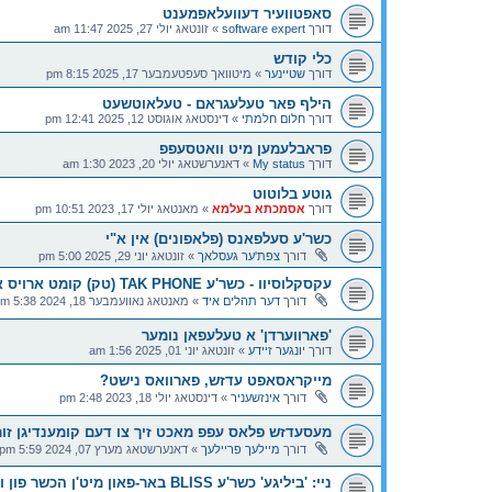
סאפטוועיר דעוועלאפמענט
דורך
software expert
»
זונטאג יולי 27, 2025 11:47 am
כלי קודש
דורך
שטיינער
»
מיטוואך סעפטעמבער 17, 2025 8:15 pm
הילף פאר טעלעגראם - טעלאוטשעט
דורך
חלום חלמתי
»
דינסטאג אוגוסט 12, 2025 12:41 pm
פראבלעמען מיט וואטסעפפ
דורך
My status
»
דאנערשטאג יולי 20, 2023 1:30 am
גוטע בלוטוט
דורך
אסמכתא בעלמא
»
מאנטאג יולי 17, 2023 10:51 pm
כשר'ע סעלפאנס (פלאפונים) אין א"י
דורך
צפת'ער געסלאך
»
זונטאג יוני 29, 2025 5:00 pm
עקסקלוסיוו - כשר'ע TAK PHONE (טק) קומט ארויס אין נאנטע טעג!
דורך
דער תהלים איד
»
מאנטאג נאוועמבער 18, 2024 5:38 pm
'פארווערדן' א טעלעפאן נומער
דורך
יונגער זיידע
»
זונטאג יוני 01, 2025 1:56 am
מייקראסאפט עדזש, פארוואס נישט?
דורך
אינזשעניר
»
דינסטאג יולי 18, 2023 2:48 pm
מעסעדזש פלאס עפפ מאכט זיך צו דעם קומענדיגן זומ
דורך
מיילעך פריילעך
»
דאנערשטאג מערץ 07, 2024 5:59 pm
ניי: 'ביליגע' כשר'ע BLISS באר-פאון מיט'ן הכשר פון ועד הקהילות