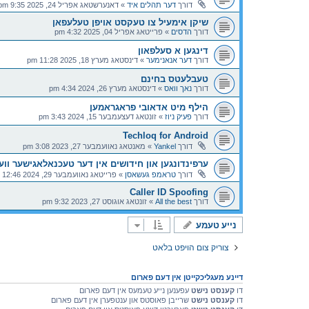
דורך
דער תהלים איד
»
דאנערשטאג אפריל 24, 2025 9:35 pm
שיקן אימעיל צו טעקסט אויפן טעלעפאן
דורך
הדסים
»
פרייטאג אפריל 04, 2025 4:32 pm
דינגען א סעלפאון
דורך
דער אנאנימער
»
דינסטאג מערץ 18, 2025 11:28 pm
טעבלעטס בחינם
דורך
נאך וואס
»
דינסטאג מערץ 26, 2024 4:34 pm
הילף מיט אדאובי פראגראמען
דורך
פעיק ניוז
»
זונטאג דעצעמבער 15, 2024 3:43 pm
Techloq for Android
דורך
Yankel
»
מאנטאג נאוועמבער 27, 2023 3:08 pm
ערפינדונגען און חידושים אין דער טעכנאלאגישער ווע
דורך
טראמפ געשאסן
»
פרייטאג נאוועמבער 29, 2024 12:46 pm
Caller ID Spoofing
דורך
All the best
»
זונטאג אוגוסט 27, 2023 9:32 pm
נייע טעמע
צוריק צום הויפט בלאט
דיינע מעגליכקייטן אין דעם פארום
דו
קענסט נישט
עפענען נייע טעמעס אין דעם פארום
דו
קענסט נישט
שרייבן פאוסטס און ענטפערן אין דעם פארום