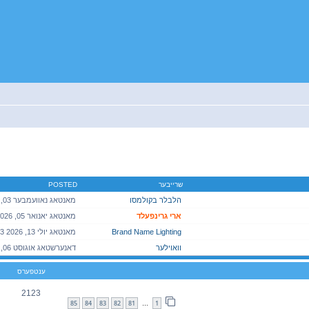
יטענע זוך
שרייבער
POSTED
הלבלר בקולמסו
ארי גרינפעלד
Brand Name Lighting
וואוילער
ענטפערס
2123
85
84
83
82
81
1
…