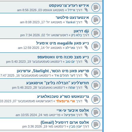
אידיש רעדע־צו־טעקסט
דורך
איידל
»
מאנטאג אוגוסט 03, 2026 8:56 am
אינטערנעט פילטער
דורך
Yankel
»
מאנטאג יולי 17, 2023 8:08 am
dji דראון
דורך
בלא ניק
»
דאנערשטאג יולי 02, 2026 7:34 pm
נייע פאון megalife מיט אימעיל
דורך
גארילע
»
מאנטאג יולי 14, 2025 12:59 am
נייע מצב סכנה מיט וואטסעפפ
דורך
יום טוב
»
דינסטאג סעפטעמבער 19, 2023 5:40 pm
פרישע פאון מיט הכשר, Starlight, ערשינען
דורך
דער תהלים איד
»
דינסטאג סעפטעמבער 16, 2025 7:47 pm
חודש'ליכע ''הבדלה בליצן'' אויסגאבע
דורך
שמח
»
דינסטאג נאוועמבער 28, 2023 5:46 pm
גרינטאטש כשר'ע טעכנאלאגיע
דורך
ארי גרינפעלד
»
דאנערשטאג סעפטעמבער 07, 2023 12:03 pm
אלעס איבער עי-איי
דורך
אפיציעל
»
פרייטאג מאי 24, 2024 10:55 am
אלעס ארום דזימעיל (Gmail)
דורך
יענץ מבין
»
דינסטאג מאי 19, 2026 3:36 pm