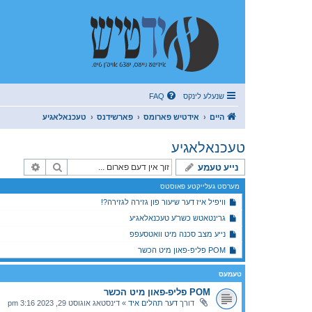
שנעלע לינקס
FAQ
היים
אידטיש פארומס
פארשידנס
טעכנאלאגיע
טעכנאלאגיע
זוך
פארגעשר
נייע טעמע
מערסט געלייקטע פאוסטס
וויפיל איז דער שיעור פון גזירה לגזירה?!
גרינטאטש כשר'ע טעכנאלאגיע
נייע מצב סכנה מיט וואטסעפפ
POM פליפ-פאון מיט הכשר
טעמעס
POM פליפ-פאון מיט הכשר
דורך
דער תהלים איד
»
דינסטאג אוגוסט 29, 2023 3:16 pm