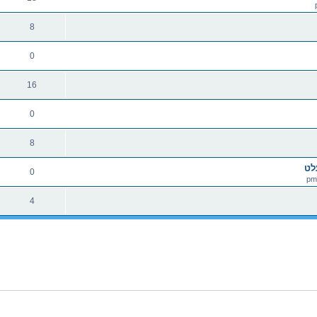
8
0
16
0
8
לט
0
4