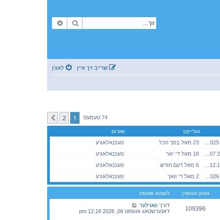
זוך
פארגעשריטענע זוך
שרייב זיך איין
לאגין
2
1
קומענדיגע
74 טעמעס
געלייקט
פארום
מאנטאג נאוועמבער 03, 2025 7:34 pm
23 מאל בסך הכל
טעכנאלאגיע
מאנטאג יאנואר 05, 2026 3:07 pm
18 מאל די יאר
טעכנאלאגיע
מאנטאג יולי 13, 2026 12:13 am
6 מאל דעם חודש
טעכנאלאגיע
דאנערשטאג אוגוסט 06, 2026 12:18 pm
2 מאל די וואך
טעכנאלאגיע
געזען געווארן
לעצטע פאוסט
דורך
וואוילער
109396
דאנערשטאג אוגוסט 06, 2026 12:18 pm