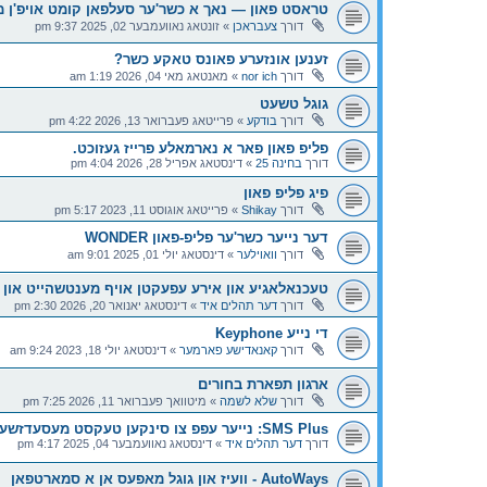
טראסט פאון — נאך א כשר'ער סעלפאן קומט אויפ'ן 
דורך
צעבראכן
»
זונטאג נאוועמבער 02, 2025 9:37 pm
זענען אונזערע פאונס טאקע כשר?
דורך
nor ich
»
מאנטאג מאי 04, 2026 1:19 am
גוגל טשעט
דורך
בודקע
»
פרייטאג פעברואר 13, 2026 4:22 pm
פליפ פאון פאר א נארמאלע פרייז געזוכט.
דורך
בחינה 25
»
דינסטאג אפריל 28, 2026 4:04 pm
פיג פליפ פאון
דורך
Shikay
»
פרייטאג אוגוסט 11, 2023 5:17 pm
דער נייער כשר'ער פליפ-פאון WONDER
דורך
וואוילער
»
דינסטאג יולי 01, 2025 9:01 am
טעכנאלאגיע און אירע עפעקטן אויף מענטשהייט און 
דורך
דער תהלים איד
»
דינסטאג יאנואר 20, 2026 2:30 pm
די נייע Keyphone
דורך
קאנאדישע פארמער
»
דינסטאג יולי 18, 2023 9:24 am
ארגון תפארת בחורים
דורך
שלא לשמה
»
מיטוואך פעברואר 11, 2026 7:25 pm
SMS Plus: נייער עפפ צו סינקען טעקסט מעסעדזשעס צו אנדערע דעווייסעס
דורך
דער תהלים איד
»
דינסטאג נאוועמבער 04, 2025 4:17 pm
AutoWays - וועיז און גוגל מאפעס אן א סמארטפאן