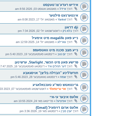
אידיש רעדע־צו־טעקסט
דורך
איידל
»
מאנטאג אוגוסט 03, 2026 8:56 am
אינטערנעט פילטער
דורך
Yankel
»
מאנטאג יולי 17, 2023 8:08 am
dji דראון
דורך
בלא ניק
»
דאנערשטאג יולי 02, 2026 7:34 pm
נייע פאון megalife מיט אימעיל
דורך
גארילע
»
מאנטאג יולי 14, 2025 12:59 am
נייע מצב סכנה מיט וואטסעפפ
דורך
יום טוב
»
דינסטאג סעפטעמבער 19, 2023 5:40 pm
פרישע פאון מיט הכשר, Starlight, ערשינען
דורך
דער תהלים איד
»
דינסטאג סעפטעמבער 16, 2025 7:47 pm
חודש'ליכע ''הבדלה בליצן'' אויסגאבע
דורך
שמח
»
דינסטאג נאוועמבער 28, 2023 5:46 pm
גרינטאטש כשר'ע טעכנאלאגיע
דורך
ארי גרינפעלד
»
דאנערשטאג סעפטעמבער 07, 2023 12:03 pm
אלעס איבער עי-איי
דורך
אפיציעל
»
פרייטאג מאי 24, 2024 10:55 am
אלעס ארום דזימעיל (Gmail)
דורך
יענץ מבין
»
דינסטאג מאי 19, 2026 3:36 pm