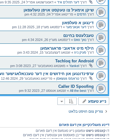
דורך
דער תהלים איד
»
דאנערשטאג אפריל 24, 2025 9:35 pm
שיקן אימעיל צו טעקסט אויפן טעלעפאן
דורך
הדסים
»
פרייטאג אפריל 04, 2025 4:32 pm
דינגען א סעלפאון
דורך
דער אנאנימער
»
דינסטאג מערץ 18, 2025 11:28 pm
טעבלעטס בחינם
דורך
נאך וואס
»
דינסטאג מערץ 26, 2024 4:34 pm
הילף מיט אדאובי פראגראמען
דורך
פעיק ניוז
»
זונטאג דעצעמבער 15, 2024 3:43 pm
Techloq for Android
דורך
Yankel
»
מאנטאג נאוועמבער 27, 2023 3:08 pm
ערפינדונגען און חידושים אין דער טעכנאלאגישער ווע
דורך
טראמפ געשאסן
»
פרייטאג נאוועמבער 29, 2024 12:46 pm
Caller ID Spoofing
דורך
All the best
»
זונטאג אוגוסט 27, 2023 9:32 pm
נייע טעמע
צוריק צום הויפט בלאט
דיינע מעגליכקייטן אין דעם פארום
דו
קענסט נישט
עפענען נייע טעמעס אין דעם פארום
דו
קענסט נישט
שרייבן פאוסטס און ענטפערן אין דעם פארום