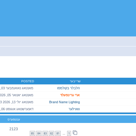
יטענע זוך
שרייבער
POSTED
הלבלר בקולמסו
ארי גרינפעלד
Brand Name Lighting
וואוילער
ענטפערס
2123
85
84
83
82
81
1
…