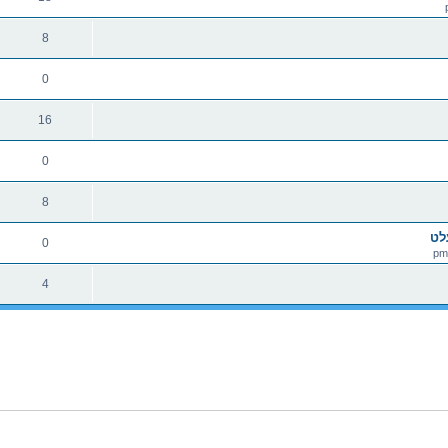
8
0
16
0
8
לט
0
4