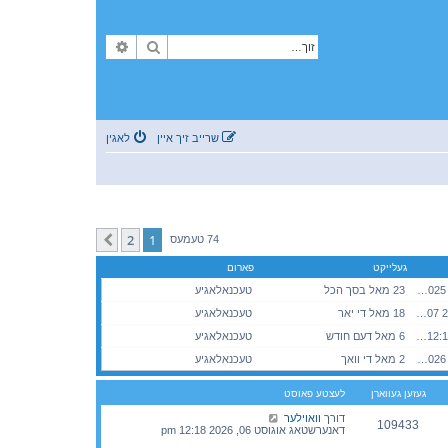
זוך
פארגעשריטענע זוך
שרייב זיך איין
לאגין
2
1
קומענדיגע
74 טעמעס
געלייקט
פארום
מאנטאג נאוועמבער 03, 2025 7:34 pm
23 מאל בסך הכל
טעכנאלאגיע
מאנטאג יאנואר 05, 2026 3:07 pm
18 מאל די יאר
טעכנאלאגיע
מאנטאג יולי 13, 2026 12:13 am
6 מאל דעם חודש
טעכנאלאגיע
דאנערשטאג אוגוסט 06, 2026 12:18 pm
2 מאל די וואך
טעכנאלאגיע
געזען געווארן
לעצטע פאוסט
דורך
וואוילער
109433
דאנערשטאג אוגוסט 06, 2026 12:18 pm