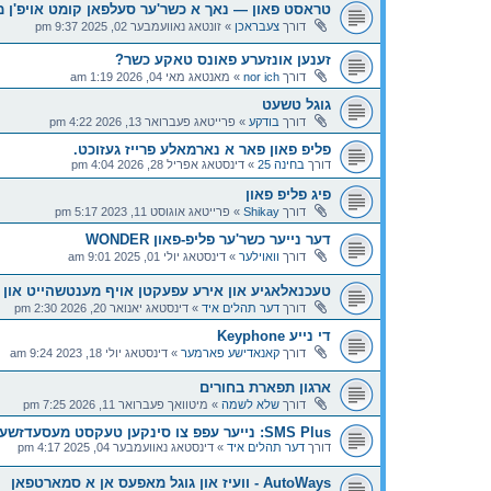
טראסט פאון — נאך א כשר'ער סעלפאן קומט אויפ'ן 
דורך
צעבראכן
»
זונטאג נאוועמבער 02, 2025 9:37 pm
זענען אונזערע פאונס טאקע כשר?
דורך
nor ich
»
מאנטאג מאי 04, 2026 1:19 am
גוגל טשעט
דורך
בודקע
»
פרייטאג פעברואר 13, 2026 4:22 pm
פליפ פאון פאר א נארמאלע פרייז געזוכט.
דורך
בחינה 25
»
דינסטאג אפריל 28, 2026 4:04 pm
פיג פליפ פאון
דורך
Shikay
»
פרייטאג אוגוסט 11, 2023 5:17 pm
דער נייער כשר'ער פליפ-פאון WONDER
דורך
וואוילער
»
דינסטאג יולי 01, 2025 9:01 am
טעכנאלאגיע און אירע עפעקטן אויף מענטשהייט און 
דורך
דער תהלים איד
»
דינסטאג יאנואר 20, 2026 2:30 pm
די נייע Keyphone
דורך
קאנאדישע פארמער
»
דינסטאג יולי 18, 2023 9:24 am
ארגון תפארת בחורים
דורך
שלא לשמה
»
מיטוואך פעברואר 11, 2026 7:25 pm
SMS Plus: נייער עפפ צו סינקען טעקסט מעסעדזשעס צו אנדערע דעווייסעס
דורך
דער תהלים איד
»
דינסטאג נאוועמבער 04, 2025 4:17 pm
AutoWays - וועיז און גוגל מאפעס אן א סמארטפאן