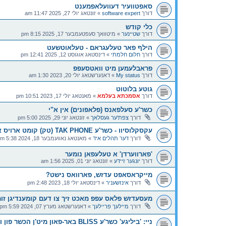
סאפטוועיר דעוועלאפמענט
דורך
software expert
»
זונטאג יולי 27, 2025 11:47 am
כלי קודש
דורך
שטיינער
»
מיטוואך סעפטעמבער 17, 2025 8:15 pm
הילף פאר טעלעגראם - טעלאוטשעט
דורך
חלום חלמתי
»
דינסטאג אוגוסט 12, 2025 12:41 pm
פראבלעמען מיט וואטסעפפ
דורך
My status
»
דאנערשטאג יולי 20, 2023 1:30 am
גוטע בלוטוט
דורך
אסמכתא בעלמא
»
מאנטאג יולי 17, 2023 10:51 pm
כשר'ע סעלפאנס (פלאפונים) אין א"י
דורך
צפת'ער געסלאך
»
זונטאג יוני 29, 2025 5:00 pm
עקסקלוסיוו - כשר'ע TAK PHONE (טק) קומט ארויס אין נאנטע טעג!
דורך
דער תהלים איד
»
מאנטאג נאוועמבער 18, 2024 5:38 pm
'פארווערדן' א טעלעפאן נומער
דורך
יונגער זיידע
»
זונטאג יוני 01, 2025 1:56 am
מייקראסאפט עדזש, פארוואס נישט?
דורך
אינזשעניר
»
דינסטאג יולי 18, 2023 2:48 pm
מעסעדזש פלאס עפפ מאכט זיך צו דעם קומענדיגן זומ
דורך
מיילעך פריילעך
»
דאנערשטאג מערץ 07, 2024 5:59 pm
ניי: 'ביליגע' כשר'ע BLISS באר-פאון מיט'ן הכשר פון ועד הקהילות