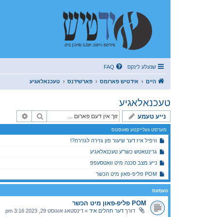
שנעלע לינקס
FAQ
היים
אידטיש פארומס
פארשידנס
טעכנאלאגיע
טעכנאלאגיע
זוך
פארגעשר
נייע טעמע
מערסט געלייקטע פאוסטס
וויפיל איז דער שיעור פון גזירה לגזירה?!
גרינטאטש כשר'ע טעכנאלאגיע
נייע מצב סכנה מיט וואטסעפפ
POM פליפ-פאון מיט הכשר
טעמעס
POM פליפ-פאון מיט הכשר
דורך
דער תהלים איד
»
דינסטאג אוגוסט 29, 2023 3:16 pm