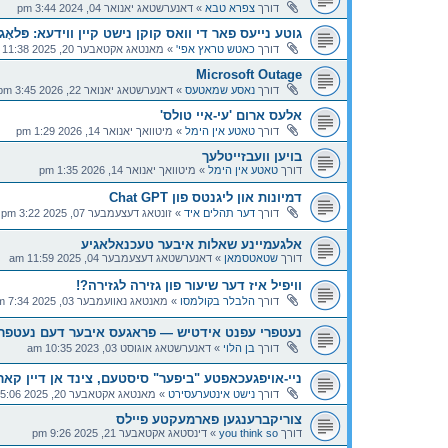
דורך
צפרא טבא
»
דאנערשטאג יאנואר 04, 2024 3:44 pm
גוטע נייעס פאר די וואס קוקן נישט קיין ווידעא: פּלאָג-א
דורך
כאטש טראץ אפי'
»
מאנטאג אקטאבער 20, 2025 11:38 pm
Microsoft Outage
דורך
נאסע שמאטעס
»
דאנערשטאג יאנואר 22, 2026 3:45 pm
אלעס ארום 'עי-איי טולס'
דורך
טאטע אין הימל
»
מיטוואך יאנואר 14, 2026 1:29 pm
בויען וועבזייטלעך
דורך
טאטע אין הימל
»
מיטוואך יאנואר 14, 2026 1:35 pm
דמיונות און ליגנטס פון Chat GPT
דורך
דער תהלים איד
»
זונטאג דעצעמבער 07, 2025 3:22 pm
אלגעמיינע שאלות איבער טעכנאלאגיע
דורך
שטאטסמאן
»
דאנערשטאג דעצעמבער 04, 2025 11:59 am
וויפיל איז דער שיעור פון גזירה לגזירה?!
דורך
הלבלר בקולמסו
»
מאנטאג נאוועמבער 03, 2025 7:34 pm
נעטפרי עפנט אידטיש — פראגעס איבער דעם נעטפרי
דורך
בן הלוי
»
דאנערשטאג אוגוסט 03, 2023 10:35 am
ניי-אויפגעכאפטע "ביפער" סיסטעם, צינד אן דיין ק
דורך
נישט אינטערעסירט
»
מאנטאג אקטאבער 20, 2025 5:06 pm
צוריקברענגען פארמעקטע פיילס
דורך
you think so
»
דינסטאג אקטאבער 21, 2025 9:26 pm