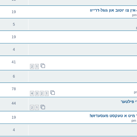
ין צו יוטוב און גוגל-דרייוו
19
5
19
4
41
2
1
6
78
4
3
2
1
 פילטער
44
2
1
אר מיט א טעקסט מעסעדזש!
19
4