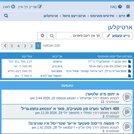
FAQ
שרייב זיך איין
לאגין
ז
היים
אידטיש פארומס
ארום דעם טישל
ארטיקלען
ו
ארטיקלען
ך
זוך
פארגעשריטענע זוך
נייע טעמע
5
4
3
2
1
קומענדיגע
226 טעמעס
מערסט געלייקטע פאוסטס
שרייבער
געלייקט
וואו זענען די יאסעלעך?! הי״ד!
טישטוך
115 מאל בסך הכל
איך האלט עס שוין נישט אויס!
איש ציון
80 מאל די יאר
פופציגער'ס ברילן: דער איחוד קאנטרי שוהל הויף
פופציגער
52 מאל דעם חודש
400 דאלער ווערט פון סטעיק'ס, פאר א 'זונטאג-נחמו-גריל'
יחזקאל סגל לנדא
5 מאל די וואך
טעמעס
א יתום מיט עלטערן
לעצטע פאוסט דורך
אנדערער
«
זונטאג אוגוסט 02, 2026 3:44 pm
ענטפערס:
11
400 דאלער ווערט פון סטעיק'ס, פאר א 'זונטאג-נחמו-גריל'
לעצטע פאוסט דורך
נפתלי
«
מיטוואך יולי 29, 2026 11:30 pm
ענטפערס:
2
די מעשה הייסט! פעטער אייער שטריימל איז שוויציג!!
לעצטע פאוסט דורך
מלך עליון
«
דינסטאג יולי 28, 2026 1:42 am
ענטפערס:
5