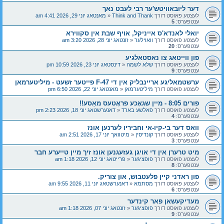
דער ליובאוויטש'ער רבי לעבט נאך
לעצטע פאוסט דורך
Think and Thank
«
מאנטאג יוני 29, 2026 4:41 am
ענטפערס:
5
יואלי לאנדא'ס אייניקל, אויף שבת אין סקווירא
לעצטע פאוסט דורך
וואוילער
«
זונטאג יוני 28, 2026 3:20 am
ענטפערס:
20
פון ווייטאג צו נאסטאלגיע
לעצטע פאוסט דורך
שלא לשמה
«
דינסטאג יוני 23, 2026 10:59 pm
ענטפערס:
9
ערשטמאליגע אריינבליק אין די F-47 פייטער זשעט - מיליטערמאן
לעצטע פאוסט דורך
מיליטערמאן
«
מאנטאג יוני 22, 2026 6:50 pm
פורים 8:05 - מיין שגאָכע פראָטעס מאַסע!!
לעצטע פאוסט דורך
פאלשע בארד
«
דאנערשטאג יוני 18, 2026 2:23 pm
ענטפערס:
4
וואס דער בי-קיו-אי וחביריו לערנען אונז
לעצטע פאוסט דורך
קונדיסין
«
מיטוואך יוני 17, 2026 2:51 am
ענטפערס:
3
מיט טרערן אין די אויגן געזעגנען אונז זיך מיין טייערע חבר
לעצטע פאוסט דורך
פופציגער
«
פרייטאג יוני 12, 2026 1:18 am
ענטפערס:
8
פון ראדני קיין פלעטבוש, און צוריק.
לעצטע פאוסט דורך
מסתמא
«
דאנערשטאג יוני 11, 2026 9:55 am
ענטפערס:
6
מעדיקעשאן פאר קינדער
לעצטע פאוסט דורך
פופציגער
«
זונטאג יוני 07, 2026 1:18 am
ענטפערס:
9