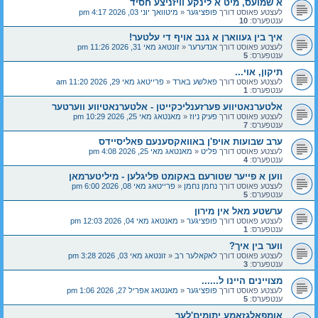
א שמועס, מיט א לינקע וויזניצע חסיד
לעצטע פאוסט דורך
פופציגער
«
מיטוואך יוני 03, 2026 4:17 pm
ענטפערס:
10
איך בין געווארן א גנב אויף די עלטער!
לעצטע פאוסט דורך
אנדערער
«
זונטאג מאי 31, 2026 11:26 pm
ענטפערס:
5
תיקון, אוי...
לעצטע פאוסט דורך
פאלשע בארד
«
פרייטאג מאי 29, 2026 11:20 am
ענטפערס:
1
אלטערנאטיווע פערזענליכקייטן - אלטערנאטיווע ווערטער
לעצטע פאוסט דורך
פעיק ניוז
«
מאנטאג מאי 25, 2026 10:29 pm
ענטפערס:
7
ערב שבועות אויפ'ן באוואקסענעם פאליסיידס
לעצטע פאוסט דורך
פליט
«
מאנטאג מאי 25, 2026 4:08 pm
ענטפערס:
4
ווען א פייער שטורעם באקומט פליגלען - מיליטערמאן
לעצטע פאוסט דורך
נחמן נחמן
«
פרייטאג מאי 08, 2026 6:00 pm
ענטפערס:
5
ערשטע מאל אין מירון
לעצטע פאוסט דורך
פופציגער
«
מאנטאג מאי 04, 2026 12:03 pm
ענטפערס:
1
ווער בין איך?
לעצטע פאוסט דורך
לאקאלער רב
«
זונטאג מאי 03, 2026 3:28 pm
ענטפערס:
3
מצויינים היינו ל......
לעצטע פאוסט דורך
פופציגער
«
מאנטאג אפריל 27, 2026 1:06 pm
ענטפערס:
5
אומפאלגזאמע יתומים'לעך