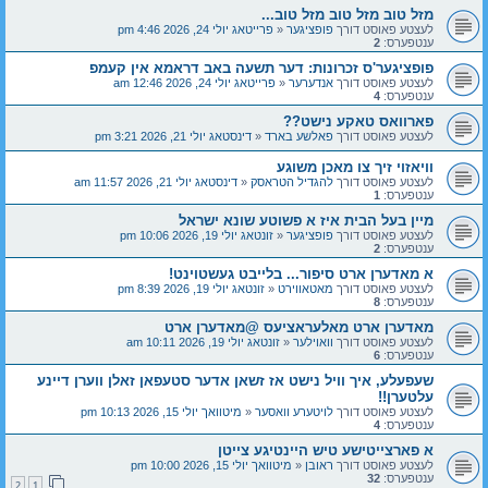
מזל טוב מזל טוב מזל טוב...
לעצטע פאוסט דורך
פופציגער
«
פרייטאג יולי 24, 2026 4:46 pm
ענטפערס:
2
פופציגער'ס זכרונות: דער תשעה באב דראמא אין קעמפ
לעצטע פאוסט דורך
אנדערער
«
פרייטאג יולי 24, 2026 12:46 am
ענטפערס:
4
פארוואס טאקע נישט??
לעצטע פאוסט דורך
פאלשע בארד
«
דינסטאג יולי 21, 2026 3:21 pm
וויאזוי זיך צו מאכן משוגע
לעצטע פאוסט דורך
להגדיל הטראסק
«
דינסטאג יולי 21, 2026 11:57 am
ענטפערס:
1
מיין בעל הבית איז א פשוטע שונא ישראל
לעצטע פאוסט דורך
פופציגער
«
זונטאג יולי 19, 2026 10:06 pm
ענטפערס:
2
א מאדערן ארט סיפור... בלייבט געשטוינט!
לעצטע פאוסט דורך
מאטאווירט
«
זונטאג יולי 19, 2026 8:39 pm
ענטפערס:
8
מאדערן ארט מאלעראציעס @מאדערן ארט
לעצטע פאוסט דורך
וואוילער
«
זונטאג יולי 19, 2026 10:11 am
ענטפערס:
6
שעפעלע, איך וויל נישט אז זשאן אדער סטעפאן זאלן ווערן דיינע
עלטערן!!
לעצטע פאוסט דורך
לויטערע וואסער
«
מיטוואך יולי 15, 2026 10:13 pm
ענטפערס:
4
א פארצייטישע טיש היינטיגע צייטן
לעצטע פאוסט דורך
ראובן
«
מיטוואך יולי 15, 2026 10:00 pm
ענטפערס:
32
2
1