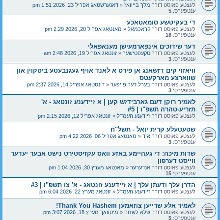
לעצטע פאוסט דורך
מלך בייוואז
«
דאנערשטאג אפריל 23, 2026 1:51 pm
ענטפערס:
5
די בעקיטשע סומאטאכע
לעצטע פאוסט דורך
קראכמאל
«
מאנטאג אפריל 20, 2026 2:29 pm
ענטפערס:
18
דער שידוכים אינפארמעישן מענאפאלי
לעצטע פאוסט דורך
סקעפטישער
«
זונטאג אפריל 19, 2026 2:48 am
ענטפערס:
3
וויאזוי קים דזשאנג אן פירט א לאנד אויף געגנבעטע ביטקוין און
שווארצע מארקעטס
לעצטע פאוסט דורך
בערל דער פייפער
«
דינסטאג אפריל 14, 2026 2:37 pm
ענטפערס:
3
לאמיר רוקן דעם גארבידזש קען | א זיידענע זונטאג - א'
תזריע-טהרה תשפ"ו | #5
לעצטע פאוסט דורך
זיידענע העמדל
«
זונטאג אפריל 12, 2026 2:15 pm
שטעטעלע קרית יואל - תשל"ח
לעצטע פאוסט דורך
איד
«
מאנטאג אפריל 06, 2026 4:22 pm
ענטפערס:
3
שדות מיכה: די געהיימע באזע וואס עקזיסטירט נישט אבער יעדער
ווייסט דערפון
לעצטע פאוסט דורך
אנדערער
«
מאנטאג מערץ 30, 2026 1:04 pm
ענטפערס:
15
הדרן עלך ודעתן עלך | א זיידענע זונטאג - א' צו תשפ"ו | #3
לעצטע פאוסט דורך
זיידענע העמדל
«
זונטאג מערץ 22, 2026 6:04 pm
לאמיר אלע שרייען צוזאמען Thank You Hashem!
לעצטע פאוסט דורך
שלא לשמה
«
מיטוואך מערץ 18, 2026 3:07 pm
ענטפערס:
5