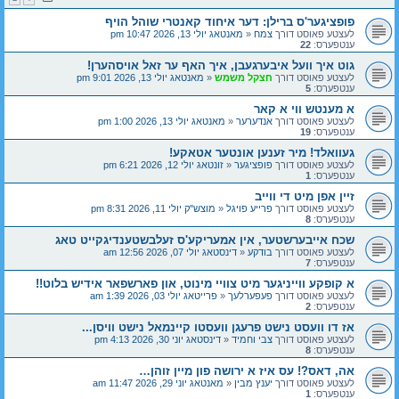
פופציגער'ס ברילן: דער איחוד קאנטרי שוהל הויף
לעצטע פאוסט דורך
צמח
«
מאנטאג יולי 13, 2026 10:47 pm
ענטפערס:
22
גוט איך וועל איבערגעבן, איך האף ער זאל אויסהערן!
לעצטע פאוסט דורך
חצקל משמש
«
מאנטאג יולי 13, 2026 9:01 pm
ענטפערס:
5
א מענטש ווי א קאר
לעצטע פאוסט דורך
אנדערער
«
מאנטאג יולי 13, 2026 1:00 pm
ענטפערס:
19
געוואלד! מיר זענען אונטער אטאקע!
לעצטע פאוסט דורך
פופציגער
«
זונטאג יולי 12, 2026 6:21 pm
ענטפערס:
1
זיין אפן מיט די ווייב
לעצטע פאוסט דורך
פרייע פויגל
«
מוצש"ק יולי 11, 2026 8:31 pm
ענטפערס:
8
שכח אייבערשטער, אין אמעריקע'ס זעלבשטענדיגקייט טאג
לעצטע פאוסט דורך
בודקע
«
דינסטאג יולי 07, 2026 12:56 am
ענטפערס:
7
א קופקע ווייניגער מיט צוויי מינוט, און פארשפאר אידיש בלוט!!
לעצטע פאוסט דורך
פעפערלעך
«
פרייטאג יולי 03, 2026 1:39 am
ענטפערס:
2
אז דו וועסט נישט פרעגן וועסטו קיינמאל נישט וויסן...
לעצטע פאוסט דורך
צבי וחמיד
«
דינסטאג יוני 30, 2026 4:13 pm
ענטפערס:
8
אה, דאס?! עס איז א ירושה פון מיין זוהן…
לעצטע פאוסט דורך
יענץ מבין
«
מאנטאג יוני 29, 2026 11:47 am
ענטפערס:
1